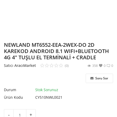
Hesap Oluştur
NEWLAND MT6552-EEA-2WEX-DO 2D
KAREKOD ANDROID 8.1 WIFI+BLUETOOTH
4G 4" TUŞLU EL TERMİNALİ + CRADLE
Satıcı
AracıMarket
(0)
358
0
0
Soru Sor
Durum
Stok Sorunuz
Ürün Kodu
CY510NWL0021
-
+