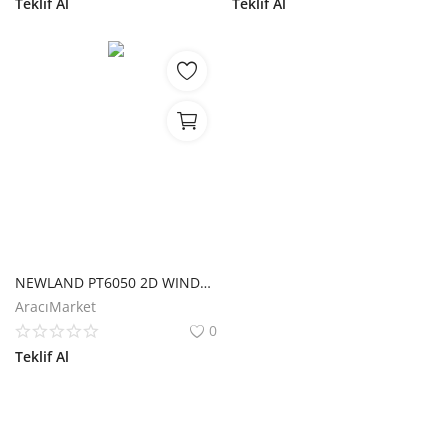
Teklif Al
Teklif Al
NEWLAND PT6050 2D WINDOWS CE6.0 WIFI+BLUETOOTH 5" DOKUNMATİK EL TERMİNALİ + CRADLE
AracıMarket
0
Teklif Al