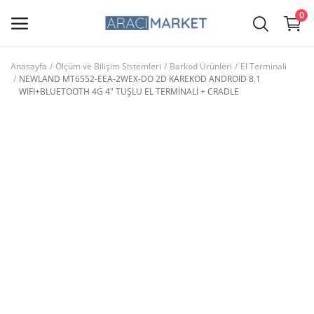
0
Anasayfa
Ölçüm ve Bilişim Sistemleri
Barkod Ürünleri
El Terminali
NEWLAND MT6552-EEA-2WEX-DO 2D KAREKOD ANDROID 8.1
Ana Menü
WIFI+BLUETOOTH 4G 4" TUŞLU EL TERMİNALİ + CRADLE
Kategoriler
Anasayfa
Favorilerim
İletişim
Blog
Giriş