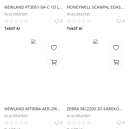
NEWLAND PT3051-0A-C 1D LAZER WIN CE6.0 WIFI+BLUETOOTH 2.83" DOKUNMATİK EKRAN EL TERMİNALİ + CRADLE
HONEYWELL SCANPAL EDA51 2D KAREKOD ANDROID 10 4GB/64GB WIFI+BLUETOOTH 5" DOKUNMATİK EKRAN EL TERMİNALİ
AracıMarket
AracıMarket
0
0
Teklif Al
Teklif Al
NEWLAND MT9084-AER-2WE-DO 2D KAREKOD ANDROID 10 WIFI+BLUETOOTH 4G 5" KORUYUCU KILIF DOKUNMATİK EKRAN EL TERMİNALİ
ZEBRA MC2200 2D KAREKOD ANDROID 11 2GB/16GB WIFI+BLUETOOTH 4" TUŞLU EL TERMİNALİ+ CRADLE
AracıMarket
AracıMarket
0
0