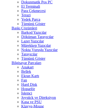
Dokunmatik Pos PC
El Terminali
Para Çekmecesi
Terazi
Yedek Parça
Tümünü Göster
Baskı Çözümleri
Barkod Yazıcılar
Döküman Tarayıcılar
Lazer Yazıcılar
Mürekkep Yazıcılar
Nokta Vuruşlu Yazıcılar
Tarayıcılar
Tümünü Göster
Bilgisayar Parçaları
Anakart
Bellek
Ekran Kartı
Fan
Hard Disk
Hoparlör
İşlemci
Joystick ve Direksiyon
Kasa ve PSU
Klavye-Mouse