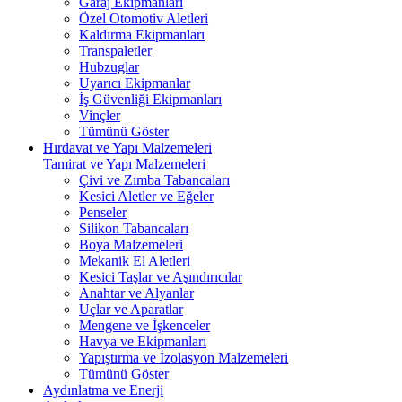
Garaj Ekipmanları
Özel Otomotiv Aletleri
Kaldırma Ekipmanları
Transpaletler
Hubzuglar
Uyarıcı Ekipmanlar
İş Güvenliği Ekipmanları
Vinçler
Tümünü Göster
Hırdavat ve Yapı Malzemeleri
Tamirat ve Yapı Malzemeleri
Çivi ve Zımba Tabancaları
Kesici Aletler ve Eğeler
Penseler
Silikon Tabancaları
Boya Malzemeleri
Mekanik El Aletleri
Kesici Taşlar ve Aşındırıcılar
Anahtar ve Alyanlar
Uçlar ve Aparatlar
Mengene ve İşkenceler
Havya ve Ekipmanları
Yapıştırma ve İzolasyon Malzemeleri
Tümünü Göster
Aydınlatma ve Enerji