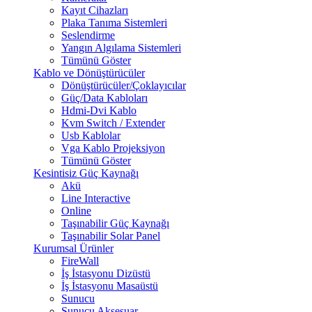
Kayıt Cihazları
Plaka Tanıma Sistemleri
Seslendirme
Yangın Algılama Sistemleri
Tümünü Göster
Kablo ve Dönüştürücüler
Dönüştürücüler/Çoklayıcılar
Güç/Data Kabloları
Hdmi-Dvi Kablo
Kvm Switch / Extender
Usb Kablolar
Vga Kablo Projeksiyon
Tümünü Göster
Kesintisiz Güç Kaynağı
Akü
Line Interactive
Online
Taşınabilir Güç Kaynağı
Taşınabilir Solar Panel
Kurumsal Ürünler
FireWall
İş İstasyonu Dizüstü
İş İstasyonu Masaüstü
Sunucu
Sunucu Aksesuar