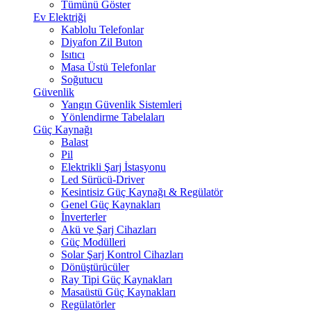
Tümünü Göster
Ev Elektriği
Kablolu Telefonlar
Diyafon Zil Buton
Isıtıcı
Masa Üstü Telefonlar
Soğutucu
Güvenlik
Yangın Güvenlik Sistemleri
Yönlendirme Tabelaları
Güç Kaynağı
Balast
Pil
Elektrikli Şarj İstasyonu
Led Sürücü-Driver
Kesintisiz Güç Kaynağı & Regülatör
Genel Güç Kaynakları
İnverterler
Akü ve Şarj Cihazları
Güç Modülleri
Solar Şarj Kontrol Cihazları
Dönüştürücüler
Ray Tipi Güç Kaynakları
Masaüstü Güç Kaynakları
Regülatörler