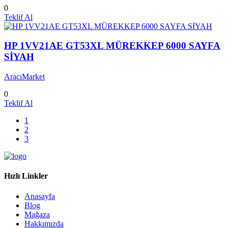
0
Teklif Al
HP 1VV21AE GT53XL MÜREKKEP 6000 SAYFA
SİYAH
AracıMarket
0
Teklif Al
1
2
3
Hızlı Linkler
Anasayfa
Blog
Mağaza
Hakkımızda