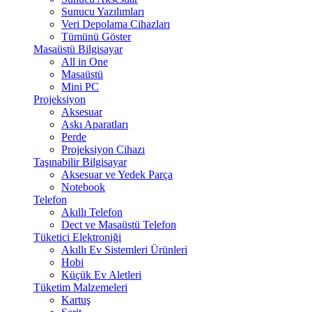
Sunucu Yazılımları
Veri Depolama Cihazları
Tümünü Göster
Masaüstü Bilgisayar
All in One
Masaüstü
Mini PC
Projeksiyon
Aksesuar
Askı Aparatları
Perde
Projeksiyon Cihazı
Taşınabilir Bilgisayar
Aksesuar ve Yedek Parça
Notebook
Telefon
Akıllı Telefon
Dect ve Masaüstü Telefon
Tüketici Elektroniği
Akıllı Ev Sistemleri Ürünleri
Hobi
Küçük Ev Aletleri
Tüketim Malzemeleri
Kartuş