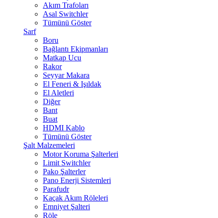
Akım Trafoları
Asal Switchler
Tümünü Göster
Sarf
Boru
Bağlantı Ekipmanları
Matkap Ucu
Rakor
Seyyar Makara
El Feneri & Işıldak
El Aletleri
Diğer
Bant
Buat
HDMI Kablo
Tümünü Göster
Şalt Malzemeleri
Motor Koruma Şalterleri
Limit Switchler
Pako Şalterler
Pano Enerji Sistemleri
Parafudr
Kaçak Akım Röleleri
Emniyet Şalteri
Röle