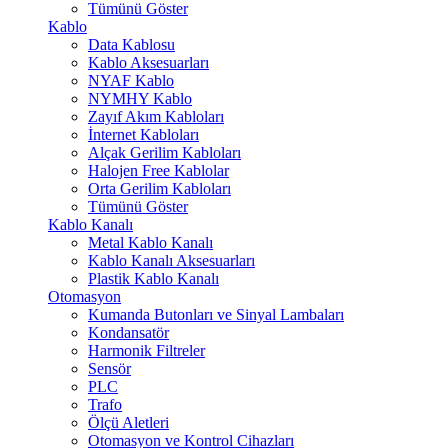
Tümünü Göster
Kablo
Data Kablosu
Kablo Aksesuarları
NYAF Kablo
NYMHY Kablo
Zayıf Akım Kabloları
İnternet Kabloları
Alçak Gerilim Kabloları
Halojen Free Kablolar
Orta Gerilim Kabloları
Tümünü Göster
Kablo Kanalı
Metal Kablo Kanalı
Kablo Kanalı Aksesuarları
Plastik Kablo Kanalı
Otomasyon
Kumanda Butonları ve Sinyal Lambaları
Kondansatör
Harmonik Filtreler
Sensör
PLC
Trafo
Ölçü Aletleri
Otomasyon ve Kontrol Cihazları