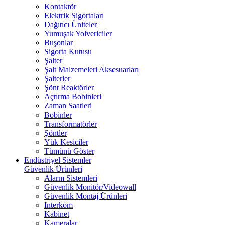
Kontaktör
Elektrik Sigortaları
Dağıtıcı Üniteler
Yumuşak Yolvericiler
Buşonlar
Sigorta Kutusu
Şalter
Şalt Malzemeleri Aksesuarları
Şalterler
Şönt Reaktörler
Açtırma Bobinleri
Zaman Saatleri
Bobinler
Transformatörler
Şöntler
Yük Kesiciler
Tümünü Göster
Endüstriyel Sistemler
Güvenlik Ürünleri
Alarm Sistemleri
Güvenlik Monitör/Videowall
Güvenlik Montaj Ürünleri
Interkom
Kabinet
Kameralar