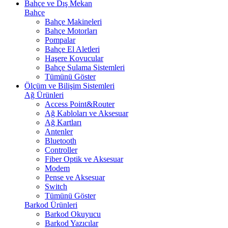
Bahçe ve Dış Mekan
Bahçe
Bahçe Makineleri
Bahçe Motorları
Pompalar
Bahçe El Aletleri
Haşere Kovucular
Bahçe Sulama Sistemleri
Tümünü Göster
Ölçüm ve Bilişim Sistemleri
Ağ Ürünleri
Access Point&Router
Ağ Kabloları ve Aksesuar
Ağ Kartları
Antenler
Bluetooth
Controller
Fiber Optik ve Aksesuar
Modem
Pense ve Aksesuar
Switch
Tümünü Göster
Barkod Ürünleri
Barkod Okuyucu
Barkod Yazıcılar