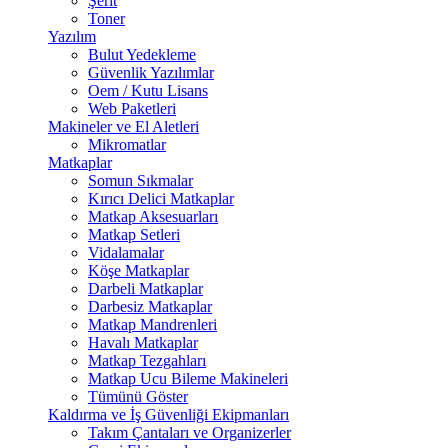
Şerit
Toner
Yazılım
Bulut Yedekleme
Güvenlik Yazılımlar
Oem / Kutu Lisans
Web Paketleri
Makineler ve El Aletleri
Mikromatlar
Matkaplar
Somun Sıkmalar
Kırıcı Delici Matkaplar
Matkap Aksesuarları
Matkap Setleri
Vidalamalar
Köşe Matkaplar
Darbeli Matkaplar
Darbesiz Matkaplar
Matkap Mandrenleri
Havalı Matkaplar
Matkap Tezgahları
Matkap Ucu Bileme Makineleri
Tümünü Göster
Kaldırma ve İş Güvenliği Ekipmanları
Takım Çantaları ve Organizerler