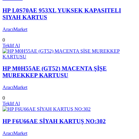
HP L0S70AE 953XL YUKSEK KAPASITELI
SIYAH KARTUS
AracıMarket
0
Teklif Al
HP M0H55AE (GT52) MACENTA ŞİŞE
MUREKKEP KARTUSU
AracıMarket
0
Teklif Al
HP F6U66AE SİYAH KARTUŞ NO:302
AracıMarket