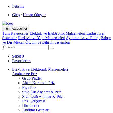
İletişim
Giriş
/
Hesap Oluştur
Tüm Kategoriler
Tüm Kategoriler
Elektrik ve Elektronik Malzemeleri
Endüstriyel
Sistemler
Hırdavat ve Yapı Malzemeleri
Aydınlatma ve Enerji
Bahçe
ve Dış Mekan
Ölçüm ve Bilişim Sistemleri
Sepet
0
Favorilerim
Elektrik ve Elektronik Malzemeleri
Anahtar ve Priz
Grup Prizler
Akım Korumalı Priz
Fiş / Priz
Sıva Altı Anahtar & Priz
Sıva Üstü Anahtar & Priz
Priz Çerçevesi
Dimmerler
Anahtar Grupları