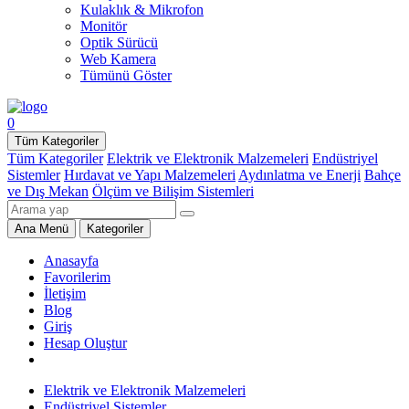
Kulaklık & Mikrofon
Monitör
Optik Sürücü
Web Kamera
Tümünü Göster
0
Tüm Kategoriler
Tüm Kategoriler
Elektrik ve Elektronik Malzemeleri
Endüstriyel
Sistemler
Hırdavat ve Yapı Malzemeleri
Aydınlatma ve Enerji
Bahçe
ve Dış Mekan
Ölçüm ve Bilişim Sistemleri
Ana Menü
Kategoriler
Anasayfa
Favorilerim
İletişim
Blog
Giriş
Hesap Oluştur
Elektrik ve Elektronik Malzemeleri
Endüstriyel Sistemler