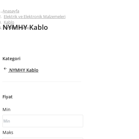
Anasayfa
Elektrik ve Elektronik Malzemeleri
Kablo
NYMHY Kablo
NYMHY Kablo
Kategori
NYMHY Kablo
Fiyat
Min
Maks