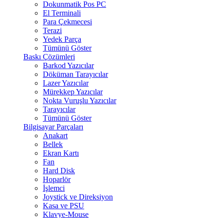
Dokunmatik Pos PC
El Terminali
Para Çekmecesi
Terazi
Yedek Parça
Tümünü Göster
Baskı Çözümleri
Barkod Yazıcılar
Döküman Tarayıcılar
Lazer Yazıcılar
Mürekkep Yazıcılar
Nokta Vuruşlu Yazıcılar
Tarayıcılar
Tümünü Göster
Bilgisayar Parçaları
Anakart
Bellek
Ekran Kartı
Fan
Hard Disk
Hoparlör
İşlemci
Joystick ve Direksiyon
Kasa ve PSU
Klavye-Mouse