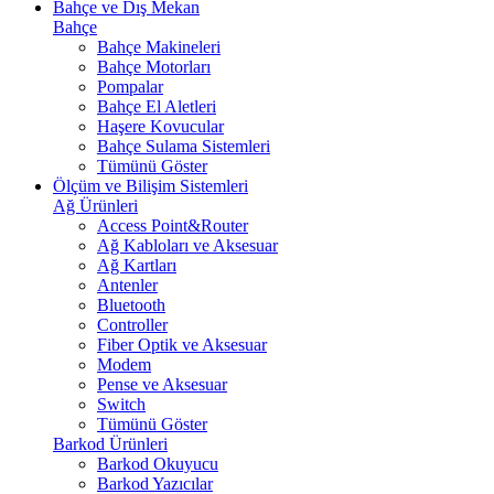
Bahçe ve Dış Mekan
Bahçe
Bahçe Makineleri
Bahçe Motorları
Pompalar
Bahçe El Aletleri
Haşere Kovucular
Bahçe Sulama Sistemleri
Tümünü Göster
Ölçüm ve Bilişim Sistemleri
Ağ Ürünleri
Access Point&Router
Ağ Kabloları ve Aksesuar
Ağ Kartları
Antenler
Bluetooth
Controller
Fiber Optik ve Aksesuar
Modem
Pense ve Aksesuar
Switch
Tümünü Göster
Barkod Ürünleri
Barkod Okuyucu
Barkod Yazıcılar