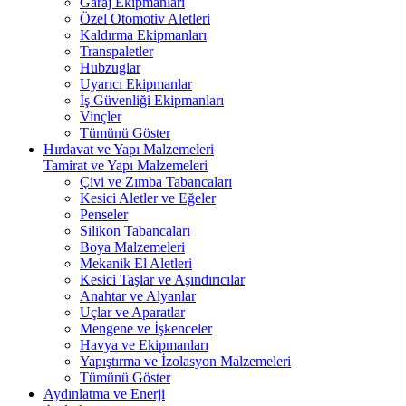
Garaj Ekipmanları
Özel Otomotiv Aletleri
Kaldırma Ekipmanları
Transpaletler
Hubzuglar
Uyarıcı Ekipmanlar
İş Güvenliği Ekipmanları
Vinçler
Tümünü Göster
Hırdavat ve Yapı Malzemeleri
Tamirat ve Yapı Malzemeleri
Çivi ve Zımba Tabancaları
Kesici Aletler ve Eğeler
Penseler
Silikon Tabancaları
Boya Malzemeleri
Mekanik El Aletleri
Kesici Taşlar ve Aşındırıcılar
Anahtar ve Alyanlar
Uçlar ve Aparatlar
Mengene ve İşkenceler
Havya ve Ekipmanları
Yapıştırma ve İzolasyon Malzemeleri
Tümünü Göster
Aydınlatma ve Enerji