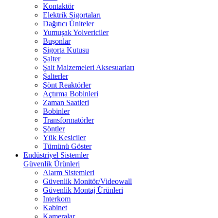
Kontaktör
Elektrik Sigortaları
Dağıtıcı Üniteler
Yumuşak Yolvericiler
Buşonlar
Sigorta Kutusu
Şalter
Şalt Malzemeleri Aksesuarları
Şalterler
Şönt Reaktörler
Açtırma Bobinleri
Zaman Saatleri
Bobinler
Transformatörler
Şöntler
Yük Kesiciler
Tümünü Göster
Endüstriyel Sistemler
Güvenlik Ürünleri
Alarm Sistemleri
Güvenlik Monitör/Videowall
Güvenlik Montaj Ürünleri
Interkom
Kabinet
Kameralar