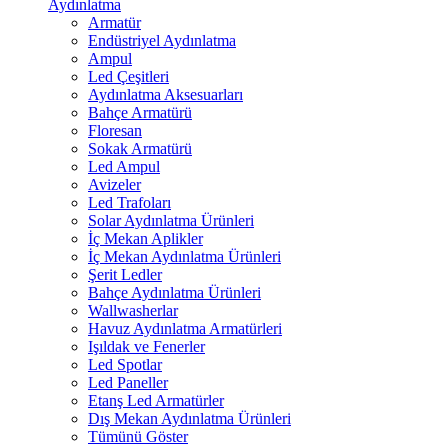
Aydınlatma
Armatür
Endüstriyel Aydınlatma
Ampul
Led Çeşitleri
Aydınlatma Aksesuarları
Bahçe Armatürü
Floresan
Sokak Armatürü
Led Ampul
Avizeler
Led Trafoları
Solar Aydınlatma Ürünleri
İç Mekan Aplikler
İç Mekan Aydınlatma Ürünleri
Şerit Ledler
Bahçe Aydınlatma Ürünleri
Wallwasherlar
Havuz Aydınlatma Armatürleri
Işıldak ve Fenerler
Led Spotlar
Led Paneller
Etanş Led Armatürler
Dış Mekan Aydınlatma Ürünleri
Tümünü Göster