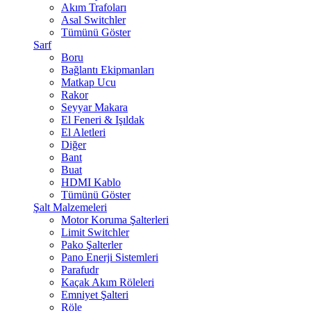
Akım Trafoları
Asal Switchler
Tümünü Göster
Sarf
Boru
Bağlantı Ekipmanları
Matkap Ucu
Rakor
Seyyar Makara
El Feneri & Işıldak
El Aletleri
Diğer
Bant
Buat
HDMI Kablo
Tümünü Göster
Şalt Malzemeleri
Motor Koruma Şalterleri
Limit Switchler
Pako Şalterler
Pano Enerji Sistemleri
Parafudr
Kaçak Akım Röleleri
Emniyet Şalteri
Röle