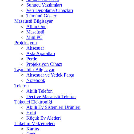
Sunucu Yazılımları
Veri Depolama Cihazları
Tümünü Göster
Masaüstü Bilgisayar
All in One
Masaüstü
Mini PC
Projeksiyon
Aksesuar
Askı Aparatları
Perde
Projeksiyon Cihazı
Taşınabilir Bilgisayar
Aksesuar ve Yedek Parça
Notebook
Telefon
Akıllı Telefon
Dect ve Masaüstü Telefon
Tüketici Elektroniği
Akıllı Ev Sistemleri Ürünleri
Hobi
Küçük Ev Aletleri
Tüketim Malzemeleri
Kartuş