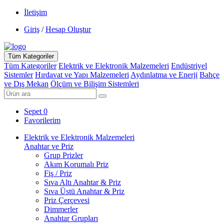
İletişim
Giriş
/
Hesap Oluştur
Tüm Kategoriler
Tüm Kategoriler
Elektrik ve Elektronik Malzemeleri
Endüstriyel
Sistemler
Hırdavat ve Yapı Malzemeleri
Aydınlatma ve Enerji
Bahçe
ve Dış Mekan
Ölçüm ve Bilişim Sistemleri
Sepet
0
Favorilerim
Elektrik ve Elektronik Malzemeleri
Anahtar ve Priz
Grup Prizler
Akım Korumalı Priz
Fiş / Priz
Sıva Altı Anahtar & Priz
Sıva Üstü Anahtar & Priz
Priz Çerçevesi
Dimmerler
Anahtar Grupları