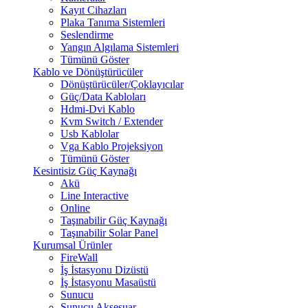
Kayıt Cihazları
Plaka Tanıma Sistemleri
Seslendirme
Yangın Algılama Sistemleri
Tümünü Göster
Kablo ve Dönüştürücüler
Dönüştürücüler/Çoklayıcılar
Güç/Data Kabloları
Hdmi-Dvi Kablo
Kvm Switch / Extender
Usb Kablolar
Vga Kablo Projeksiyon
Tümünü Göster
Kesintisiz Güç Kaynağı
Akü
Line Interactive
Online
Taşınabilir Güç Kaynağı
Taşınabilir Solar Panel
Kurumsal Ürünler
FireWall
İş İstasyonu Dizüstü
İş İstasyonu Masaüstü
Sunucu
Sunucu Aksesuar