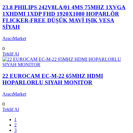
23.8 PHILIPS 242V8LA/01 4MS 75MHZ 1XVGA
1XHDMI 1XDP FHD 1920X1080 HOPARLÖR
FLICKER-FREE DÜŞÜK MAVİ IŞIK VESA
SİYAH
AracıMarket
0
Teklif Al
22 EUROCAM EC-M-22 65MHZ HDMI
HOPARLORLU SIYAH MONITOR
AracıMarket
0
Teklif Al
1
2
3