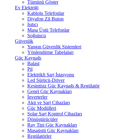
Tümünü Göster
Ev Elektriği
Kablolu Telefonlar
Diyafon Zil Buton
Isıtıcı
Masa Üstü Telefonlar
Soğutucu
Güvenlik
Yangın Güvenlik Sistemleri
Yönlendirme Tabelaları
Güç Kaynağı
Balast
Pil
Elektrikli Şarj İstasyonu
Led Sürücü-Driver
Kesintisiz Güç Kaynağı & Regülatör
Genel Güç Kaynakları
İnverterler
Akü ve Şarj Cihazları
Güç Modülleri
Solar Şarj Kontrol Cihazları
Dönüştürücüler
Ray Tipi Güç Kaynakları
Masaüstü Güç Kaynakları
Regülatörler