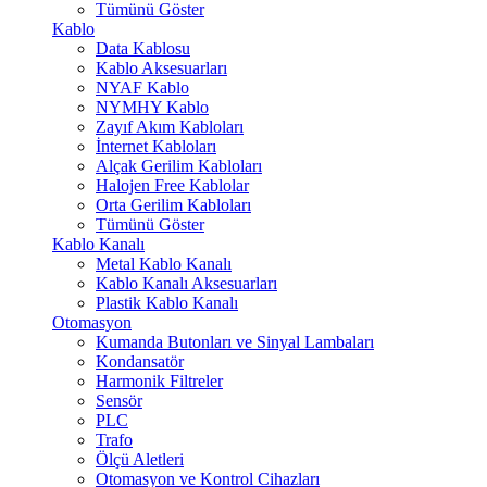
Tümünü Göster
Kablo
Data Kablosu
Kablo Aksesuarları
NYAF Kablo
NYMHY Kablo
Zayıf Akım Kabloları
İnternet Kabloları
Alçak Gerilim Kabloları
Halojen Free Kablolar
Orta Gerilim Kabloları
Tümünü Göster
Kablo Kanalı
Metal Kablo Kanalı
Kablo Kanalı Aksesuarları
Plastik Kablo Kanalı
Otomasyon
Kumanda Butonları ve Sinyal Lambaları
Kondansatör
Harmonik Filtreler
Sensör
PLC
Trafo
Ölçü Aletleri
Otomasyon ve Kontrol Cihazları