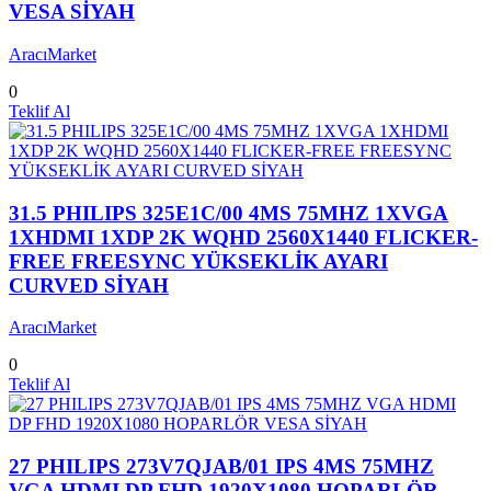
VESA SİYAH
AracıMarket
0
Teklif Al
31.5 PHILIPS 325E1C/00 4MS 75MHZ 1XVGA
1XHDMI 1XDP 2K WQHD 2560X1440 FLICKER-
FREE FREESYNC YÜKSEKLİK AYARI
CURVED SİYAH
AracıMarket
0
Teklif Al
27 PHILIPS 273V7QJAB/01 IPS 4MS 75MHZ
VGA HDMI DP FHD 1920X1080 HOPARLÖR