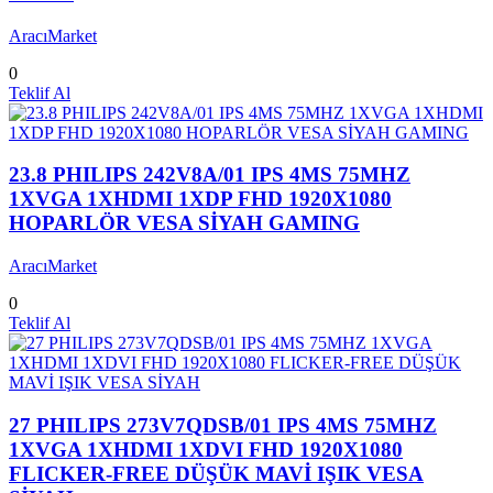
AracıMarket
0
Teklif Al
23.8 PHILIPS 242V8A/01 IPS 4MS 75MHZ
1XVGA 1XHDMI 1XDP FHD 1920X1080
HOPARLÖR VESA SİYAH GAMING
AracıMarket
0
Teklif Al
27 PHILIPS 273V7QDSB/01 IPS 4MS 75MHZ
1XVGA 1XHDMI 1XDVI FHD 1920X1080
FLICKER-FREE DÜŞÜK MAVİ IŞIK VESA