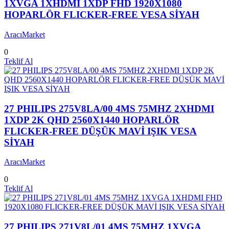
1XVGA 1XHDMI 1XDP FHD 1920X1080
HOPARLÖR FLICKER-FREE VESA SİYAH
AracıMarket
0
Teklif Al
27 PHILIPS 275V8LA/00 4MS 75MHZ 2XHDMI
1XDP 2K QHD 2560X1440 HOPARLÖR
FLICKER-FREE DÜŞÜK MAVİ IŞIK VESA
SİYAH
AracıMarket
0
Teklif Al
27 PHILIPS 271V8L/01 4MS 75MHZ 1XVGA