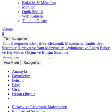
Kulaklık & Mikrofon
Monitör
Optik Sürücü
Web Kamera
Tümünü Göster
0
Tüm Kategoriler
Tüm Kategoriler
Elektrik ve Elektronik Malzemeleri
Endüstriyel
Sistemler
Hırdavat ve Yapı Malzemeleri
Aydınlatma ve Enerji
Bahçe
ve Dış Mekan
Ölçüm ve Bilişim Sistemleri
Ana Menü
Kategoriler
Anasayfa
Favorilerim
İletişim
Blog
Giriş
Hesap Oluştur
Elektrik ve Elektronik Malzemeleri
Endüstriyel Sistemler