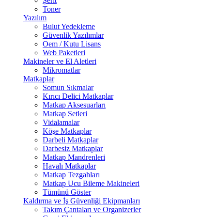
Şerit
Toner
Yazılım
Bulut Yedekleme
Güvenlik Yazılımlar
Oem / Kutu Lisans
Web Paketleri
Makineler ve El Aletleri
Mikromatlar
Matkaplar
Somun Sıkmalar
Kırıcı Delici Matkaplar
Matkap Aksesuarları
Matkap Setleri
Vidalamalar
Köşe Matkaplar
Darbeli Matkaplar
Darbesiz Matkaplar
Matkap Mandrenleri
Havalı Matkaplar
Matkap Tezgahları
Matkap Ucu Bileme Makineleri
Tümünü Göster
Kaldırma ve İş Güvenliği Ekipmanları
Takım Çantaları ve Organizerler