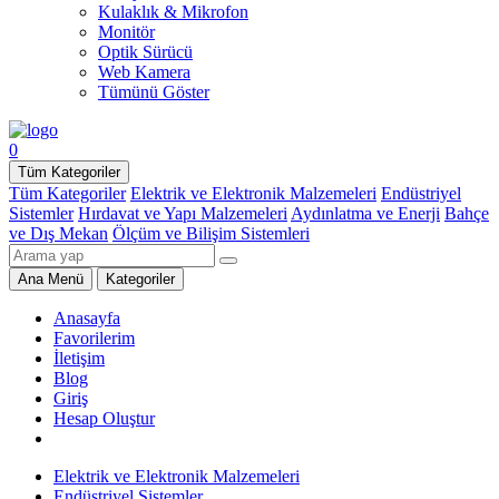
Kulaklık & Mikrofon
Monitör
Optik Sürücü
Web Kamera
Tümünü Göster
0
Tüm Kategoriler
Tüm Kategoriler
Elektrik ve Elektronik Malzemeleri
Endüstriyel
Sistemler
Hırdavat ve Yapı Malzemeleri
Aydınlatma ve Enerji
Bahçe
ve Dış Mekan
Ölçüm ve Bilişim Sistemleri
Ana Menü
Kategoriler
Anasayfa
Favorilerim
İletişim
Blog
Giriş
Hesap Oluştur
Elektrik ve Elektronik Malzemeleri
Endüstriyel Sistemler