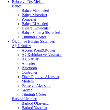
Bahçe ve Dış Mekan
Bahçe
Bahçe Makineleri
Bahçe Motorları
Pompalar
Bahçe El Aletleri
Haşere Kovucular
Bahçe Sulama Sistemleri
Tümünü Göster
Ölçüm ve Bilişim Sistemleri
Ağ Ürünleri
Access Point&Router
Ağ Kabloları ve Aksesuar
Ağ Kartları
Antenler
Bluetooth
Controller
Fiber Optik ve Aksesuar
Modem
Pense ve Aksesuar
Switch
Tümünü Göster
Barkod Ürünleri
Barkod Okuyucu
Barkod Yazıcılar