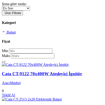
Şuna göre sırala:
Ürün Filtrele
Kategori
Balast
Fiyat
Min
Maks
Cata CT-9122 70x400W Ateşleyici İgnitör
AracıMarket
0
Teklif Al