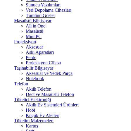
Sunucu Yazılımları
Veri Depolama Cihazları
Tümünü Göster
Masaüstü Bilgisayar
All in One
Masaüstü
Mini PC
Projeksiyon
Aksesuar
Askı Aparatları
Perde
Projeksiyon Cihazı
Taşınabilir Bilgisayar
Aksesuar ve Yedek Parça
Notebook
Telefon
Akıllı Telefon
Dect ve Masaüstü Telefon
Tüketici Elektroniği
Akıllı Ev Sistemleri Ürünleri
Hobi
Küçük Ev Aletleri
Tüketim Malzemeleri
Kartuş