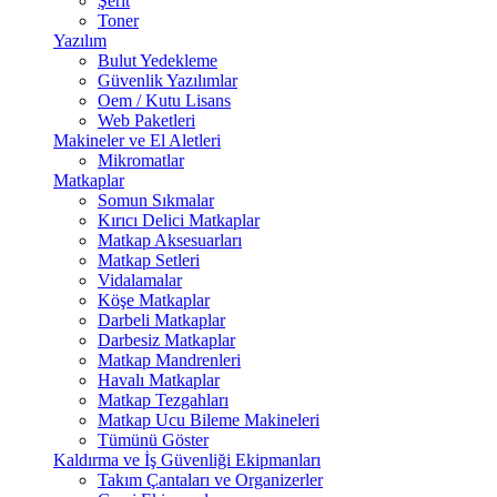
Şerit
Toner
Yazılım
Bulut Yedekleme
Güvenlik Yazılımlar
Oem / Kutu Lisans
Web Paketleri
Makineler ve El Aletleri
Mikromatlar
Matkaplar
Somun Sıkmalar
Kırıcı Delici Matkaplar
Matkap Aksesuarları
Matkap Setleri
Vidalamalar
Köşe Matkaplar
Darbeli Matkaplar
Darbesiz Matkaplar
Matkap Mandrenleri
Havalı Matkaplar
Matkap Tezgahları
Matkap Ucu Bileme Makineleri
Tümünü Göster
Kaldırma ve İş Güvenliği Ekipmanları
Takım Çantaları ve Organizerler