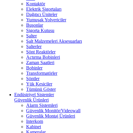
Kontaktör
Elektrik Sigortaları
Dağıtıcı Üniteler
Yumuşak Yolvericiler
Buşonlar
Sigorta Kutusu
Şalter
Şalt Malzemeleri Aksesuarları
Şalterler
Şönt Reaktörler
Açtırma Bobinleri
Zaman Saatleri
Bobinler
Transformatörler
Şöntler
Yük Kesiciler
Tümünü Göster
Endüstriyel Sistemler
Güvenlik Ürünleri
Alarm Sistemleri
Güvenlik Monitör/Videowall
Güvenlik Montaj Ürünleri
Interkom
Kabinet
Kameralar