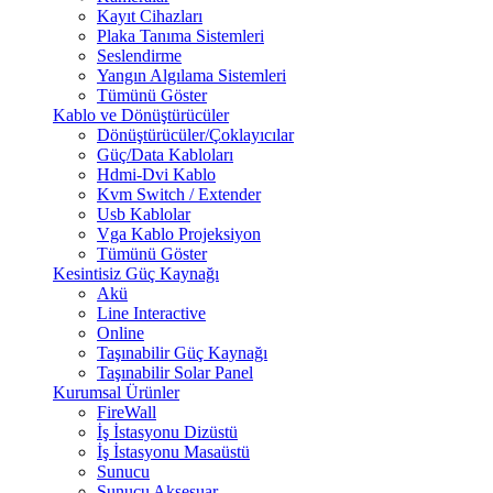
Kayıt Cihazları
Plaka Tanıma Sistemleri
Seslendirme
Yangın Algılama Sistemleri
Tümünü Göster
Kablo ve Dönüştürücüler
Dönüştürücüler/Çoklayıcılar
Güç/Data Kabloları
Hdmi-Dvi Kablo
Kvm Switch / Extender
Usb Kablolar
Vga Kablo Projeksiyon
Tümünü Göster
Kesintisiz Güç Kaynağı
Akü
Line Interactive
Online
Taşınabilir Güç Kaynağı
Taşınabilir Solar Panel
Kurumsal Ürünler
FireWall
İş İstasyonu Dizüstü
İş İstasyonu Masaüstü
Sunucu
Sunucu Aksesuar