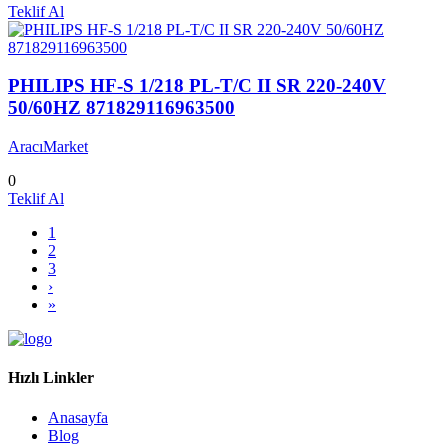
Teklif Al
PHILIPS HF-S 1/218 PL-T/C II SR 220-240V
50/60HZ 871829116963500
AracıMarket
0
Teklif Al
1
2
3
›
»
Hızlı Linkler
Anasayfa
Blog