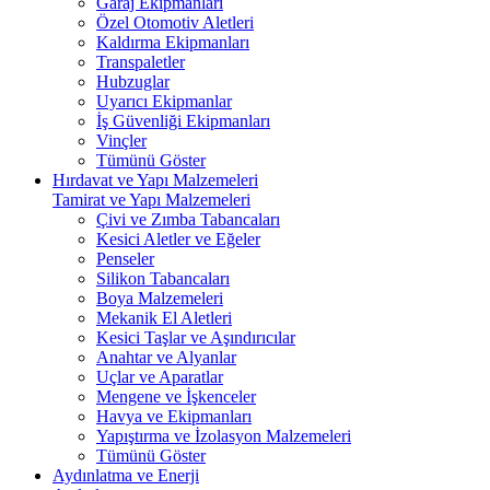
Garaj Ekipmanları
Özel Otomotiv Aletleri
Kaldırma Ekipmanları
Transpaletler
Hubzuglar
Uyarıcı Ekipmanlar
İş Güvenliği Ekipmanları
Vinçler
Tümünü Göster
Hırdavat ve Yapı Malzemeleri
Tamirat ve Yapı Malzemeleri
Çivi ve Zımba Tabancaları
Kesici Aletler ve Eğeler
Penseler
Silikon Tabancaları
Boya Malzemeleri
Mekanik El Aletleri
Kesici Taşlar ve Aşındırıcılar
Anahtar ve Alyanlar
Uçlar ve Aparatlar
Mengene ve İşkenceler
Havya ve Ekipmanları
Yapıştırma ve İzolasyon Malzemeleri
Tümünü Göster
Aydınlatma ve Enerji