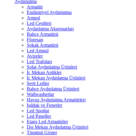
Aydınlatma
Armatür
Endüstriyel Aydınlatma
Ampul
Led Çeşitleri
Aydınlatma Aksesuarları
Bahçe Armatürü
Floresan
Sokak Armatürü
Led Ampul
Avizeler
Led Trafoları
Solar Aydınlatma Ürünleri
İç Mekan Aplikler
İç Mekan Aydınlatma Ürünleri
Şerit Ledler
Bahçe Aydınlatma Ürünleri
Wallwasherlar
Havuz Aydınlatma Armatürleri
Işıldak ve Fenerler
Led Spotlar
Led Paneller
Etanş Led Armatürler
Dış Mekan Aydınlatma Ürünleri
Tümünü Göster