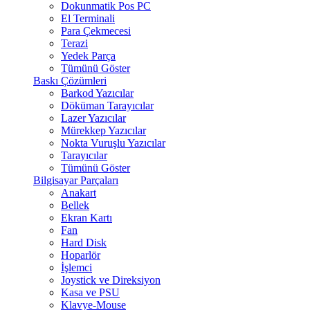
Dokunmatik Pos PC
El Terminali
Para Çekmecesi
Terazi
Yedek Parça
Tümünü Göster
Baskı Çözümleri
Barkod Yazıcılar
Döküman Tarayıcılar
Lazer Yazıcılar
Mürekkep Yazıcılar
Nokta Vuruşlu Yazıcılar
Tarayıcılar
Tümünü Göster
Bilgisayar Parçaları
Anakart
Bellek
Ekran Kartı
Fan
Hard Disk
Hoparlör
İşlemci
Joystick ve Direksiyon
Kasa ve PSU
Klavye-Mouse