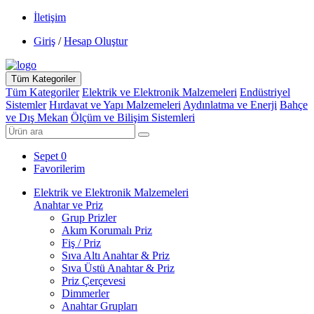
İletişim
Giriş
/
Hesap Oluştur
Tüm Kategoriler
Tüm Kategoriler
Elektrik ve Elektronik Malzemeleri
Endüstriyel
Sistemler
Hırdavat ve Yapı Malzemeleri
Aydınlatma ve Enerji
Bahçe
ve Dış Mekan
Ölçüm ve Bilişim Sistemleri
Sepet
0
Favorilerim
Elektrik ve Elektronik Malzemeleri
Anahtar ve Priz
Grup Prizler
Akım Korumalı Priz
Fiş / Priz
Sıva Altı Anahtar & Priz
Sıva Üstü Anahtar & Priz
Priz Çerçevesi
Dimmerler
Anahtar Grupları