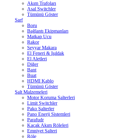
Akım Trafoları
Asal Switchler
Tümünü Göster
Sarf
Boru
Bağlantı Ekipmanları
Matkap Ucu
Rakor
Seyyar Makara
El Feneri & Işıldak
El Aletleri
Diğer
Bant
Buat
HDMI Kablo
Tümünü Göster
Şalt Malzemeleri
Motor Koruma Şalterleri
Limit Switchler
Pako Şalterler
Pano Enerji Sistemleri
Parafudr
Kaçak Akım Röleleri
Emniyet Şalteri
Röle