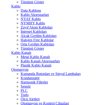
Tümünü Göster
Kablo
Data Kablosu
Kablo Aksesuarları
NYAF Kablo
NYMHY Kablo
Zayıf Akım Kabloları
İnternet Kabloları
Alçak Gerilim Kabloları
Halojen Free Kablolar
Orta Gerilim Kabloları
Tümünü Göster
Kablo Kanalı
Metal Kablo Kanalı
Kablo Kanalı Aksesuarları
Plastik Kablo Kanalı
Otomasyon
Kumanda Butonları ve Sinyal Lambaları
Kondansatör
Harmonik Filtreler
Sensör
PLC
Trafo
Ölçü Aletleri
Otomasyon ve Kontrol Cihazları