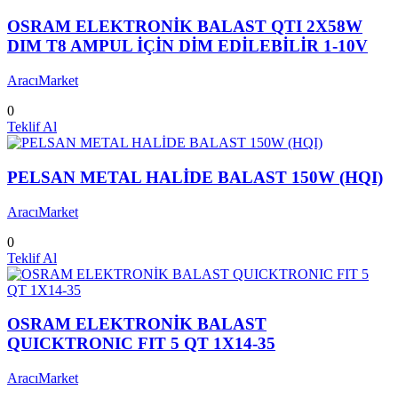
OSRAM ELEKTRONİK BALAST QTI 2X58W
DIM T8 AMPUL İÇİN DİM EDİLEBİLİR 1-10V
AracıMarket
0
Teklif Al
PELSAN METAL HALİDE BALAST 150W (HQI)
AracıMarket
0
Teklif Al
OSRAM ELEKTRONİK BALAST
QUICKTRONIC FIT 5 QT 1X14-35
AracıMarket