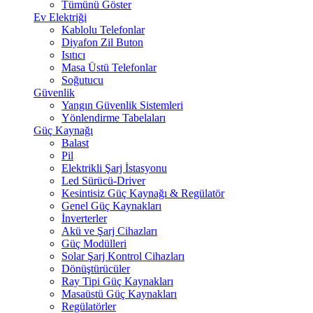
Tümünü Göster
Ev Elektriği
Kablolu Telefonlar
Diyafon Zil Buton
Isıtıcı
Masa Üstü Telefonlar
Soğutucu
Güvenlik
Yangın Güvenlik Sistemleri
Yönlendirme Tabelaları
Güç Kaynağı
Balast
Pil
Elektrikli Şarj İstasyonu
Led Sürücü-Driver
Kesintisiz Güç Kaynağı & Regülatör
Genel Güç Kaynakları
İnverterler
Akü ve Şarj Cihazları
Güç Modülleri
Solar Şarj Kontrol Cihazları
Dönüştürücüler
Ray Tipi Güç Kaynakları
Masaüstü Güç Kaynakları
Regülatörler