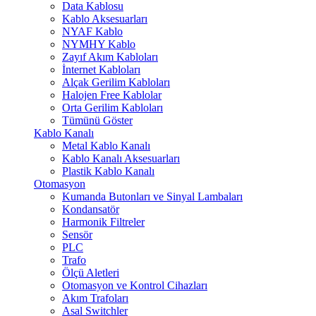
Data Kablosu
Kablo Aksesuarları
NYAF Kablo
NYMHY Kablo
Zayıf Akım Kabloları
İnternet Kabloları
Alçak Gerilim Kabloları
Halojen Free Kablolar
Orta Gerilim Kabloları
Tümünü Göster
Kablo Kanalı
Metal Kablo Kanalı
Kablo Kanalı Aksesuarları
Plastik Kablo Kanalı
Otomasyon
Kumanda Butonları ve Sinyal Lambaları
Kondansatör
Harmonik Filtreler
Sensör
PLC
Trafo
Ölçü Aletleri
Otomasyon ve Kontrol Cihazları
Akım Trafoları
Asal Switchler