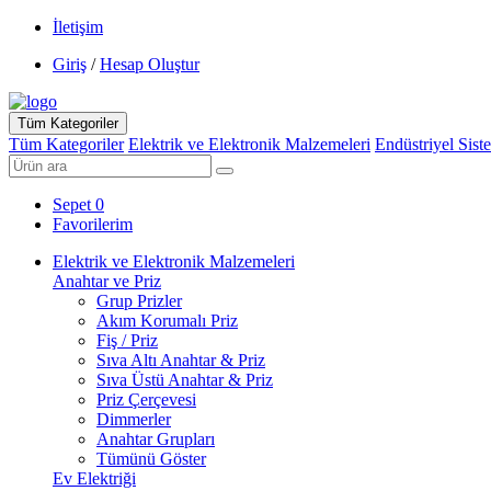
İletişim
Giriş
/
Hesap Oluştur
Tüm Kategoriler
Tüm Kategoriler
Elektrik ve Elektronik Malzemeleri
Endüstriyel Sist
Sepet
0
Favorilerim
Elektrik ve Elektronik Malzemeleri
Anahtar ve Priz
Grup Prizler
Akım Korumalı Priz
Fiş / Priz
Sıva Altı Anahtar & Priz
Sıva Üstü Anahtar & Priz
Priz Çerçevesi
Dimmerler
Anahtar Grupları
Tümünü Göster
Ev Elektriği