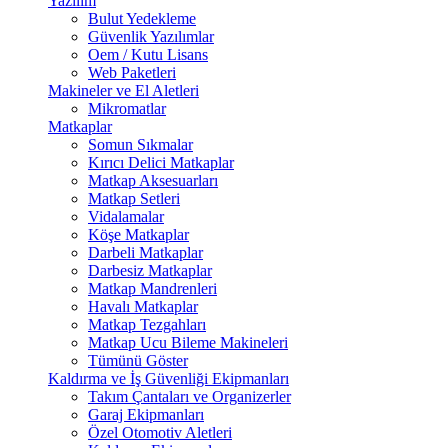
Yazılım
Bulut Yedekleme
Güvenlik Yazılımlar
Oem / Kutu Lisans
Web Paketleri
Makineler ve El Aletleri
Mikromatlar
Matkaplar
Somun Sıkmalar
Kırıcı Delici Matkaplar
Matkap Aksesuarları
Matkap Setleri
Vidalamalar
Köşe Matkaplar
Darbeli Matkaplar
Darbesiz Matkaplar
Matkap Mandrenleri
Havalı Matkaplar
Matkap Tezgahları
Matkap Ucu Bileme Makineleri
Tümünü Göster
Kaldırma ve İş Güvenliği Ekipmanları
Takım Çantaları ve Organizerler
Garaj Ekipmanları
Özel Otomotiv Aletleri