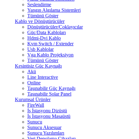
Seslendirme
Yangın Algılama Sistemleri
Tümünü Göster
Kablo ve Dönüştürücüler
Dönüştürücüler/Çoklayıcılar
Güç/Data Kabloları
Hdmi-Dvi Kablo
Kvm Switch / Extender
Usb Kablolar
Vga Kablo Projeksiyon
Tümünü Göster
Kesintisiz Güç Kaynağı
Akü
Line Interactive
Online
Taşınabilir Güç Kaynağı
Taşınabilir Solar Panel
Kurumsal Ürünler
FireWall
İş İstasyonu Dizüstü
İş İstasyonu Masaüstü
Sunucu
Sunucu Aksesuar
Sunucu Yazılımları
Veri Depolama Cihazları