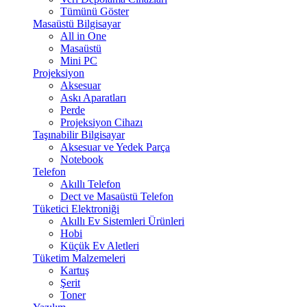
Tümünü Göster
Masaüstü Bilgisayar
All in One
Masaüstü
Mini PC
Projeksiyon
Aksesuar
Askı Aparatları
Perde
Projeksiyon Cihazı
Taşınabilir Bilgisayar
Aksesuar ve Yedek Parça
Notebook
Telefon
Akıllı Telefon
Dect ve Masaüstü Telefon
Tüketici Elektroniği
Akıllı Ev Sistemleri Ürünleri
Hobi
Küçük Ev Aletleri
Tüketim Malzemeleri
Kartuş
Şerit
Toner