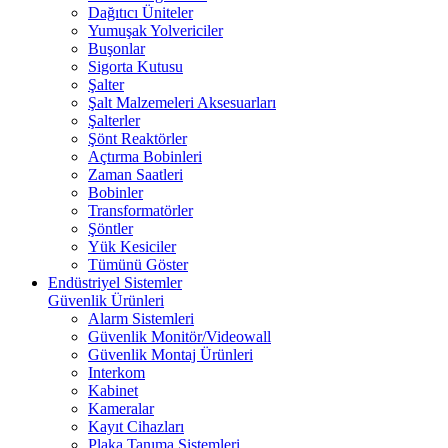
Dağıtıcı Üniteler
Yumuşak Yolvericiler
Buşonlar
Sigorta Kutusu
Şalter
Şalt Malzemeleri Aksesuarları
Şalterler
Şönt Reaktörler
Açtırma Bobinleri
Zaman Saatleri
Bobinler
Transformatörler
Şöntler
Yük Kesiciler
Tümünü Göster
Endüstriyel Sistemler
Güvenlik Ürünleri
Alarm Sistemleri
Güvenlik Monitör/Videowall
Güvenlik Montaj Ürünleri
Interkom
Kabinet
Kameralar
Kayıt Cihazları
Plaka Tanıma Sistemleri