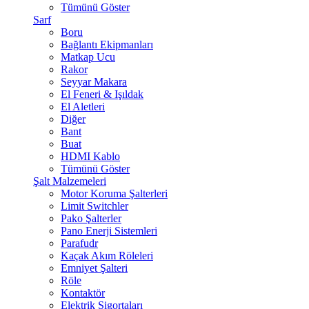
Tümünü Göster
Sarf
Boru
Bağlantı Ekipmanları
Matkap Ucu
Rakor
Seyyar Makara
El Feneri & Işıldak
El Aletleri
Diğer
Bant
Buat
HDMI Kablo
Tümünü Göster
Şalt Malzemeleri
Motor Koruma Şalterleri
Limit Switchler
Pako Şalterler
Pano Enerji Sistemleri
Parafudr
Kaçak Akım Röleleri
Emniyet Şalteri
Röle
Kontaktör
Elektrik Sigortaları