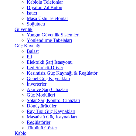
Kablolu Telefonlar
Diyafon Zil Buton
Isıtıcı
Masa Üstü Telefonlar
Soğutucu
Güvenlik
Yangın Güvenlik Sistemleri
Yönlendirme Tabelaları
Güç Kaynağı
Balast
Pil
Elektrikli Şarj İstasyonu
Led Sürücü-Driver
Kesintisiz Güç Kaynağı & Regülatör
Genel Güç Kaynakları
İnverterler
Akü ve Şarj Cihazları
Güç Modülleri
Solar Şarj Kontrol Cihazları
Dönüştürücüler
Ray Tipi Güç Kaynakları
Masaüstü Güç Kaynakları
Regülatörler
Tümünü Göster
Kablo