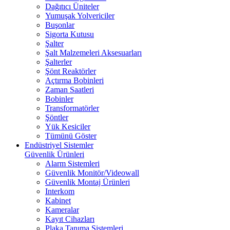
Dağıtıcı Üniteler
Yumuşak Yolvericiler
Buşonlar
Sigorta Kutusu
Şalter
Şalt Malzemeleri Aksesuarları
Şalterler
Şönt Reaktörler
Açtırma Bobinleri
Zaman Saatleri
Bobinler
Transformatörler
Şöntler
Yük Kesiciler
Tümünü Göster
Endüstriyel Sistemler
Güvenlik Ürünleri
Alarm Sistemleri
Güvenlik Monitör/Videowall
Güvenlik Montaj Ürünleri
Interkom
Kabinet
Kameralar
Kayıt Cihazları
Plaka Tanıma Sistemleri