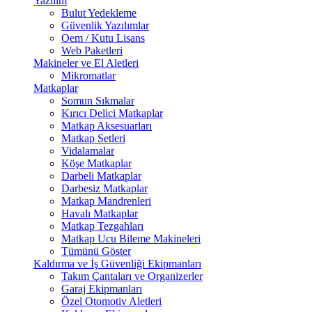
Yazılım
Bulut Yedekleme
Güvenlik Yazılımlar
Oem / Kutu Lisans
Web Paketleri
Makineler ve El Aletleri
Mikromatlar
Matkaplar
Somun Sıkmalar
Kırıcı Delici Matkaplar
Matkap Aksesuarları
Matkap Setleri
Vidalamalar
Köşe Matkaplar
Darbeli Matkaplar
Darbesiz Matkaplar
Matkap Mandrenleri
Havalı Matkaplar
Matkap Tezgahları
Matkap Ucu Bileme Makineleri
Tümünü Göster
Kaldırma ve İş Güvenliği Ekipmanları
Takım Çantaları ve Organizerler
Garaj Ekipmanları
Özel Otomotiv Aletleri