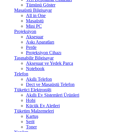
Tümünü Göster
Masaüstü Bilgisayar
All in One
Masaüstü
Mini PC
Projeksiyon
Aksesuar
Askı Aparatları
Perde
Projeksiyon Cihazı
Taşınabilir Bilgisayar
Aksesuar ve Yedek Parça
Notebook
Telefon
Akıllı Telefon
Dect ve Masaüstü Telefon
Tüketici Elektroniği
Akıllı Ev Sistemleri Ürünleri
Hobi
Küçük Ev Aletleri
Tüketim Malzemeleri
Kartuş
Şerit
Toner