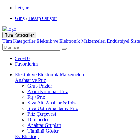
İletişim
Giriş
/
Hesap Oluştur
Tüm Kategoriler
Tüm Kategoriler
Elektrik ve Elektronik Malzemeleri
Endüstriyel Sist
Sepet
0
Favorilerim
Elektrik ve Elektronik Malzemeleri
Anahtar ve Priz
Grup Prizler
Akım Korumalı Priz
Fiş / Priz
Sıva Altı Anahtar & Priz
Sıva Üstü Anahtar & Priz
Priz Çerçevesi
Dimmerler
Anahtar Grupları
Tümünü Göster
Ev Elektriği