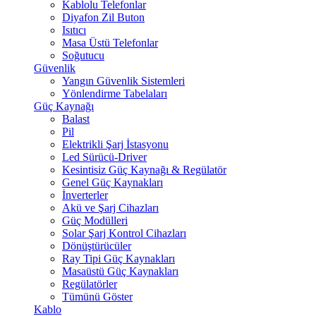
Kablolu Telefonlar
Diyafon Zil Buton
Isıtıcı
Masa Üstü Telefonlar
Soğutucu
Güvenlik
Yangın Güvenlik Sistemleri
Yönlendirme Tabelaları
Güç Kaynağı
Balast
Pil
Elektrikli Şarj İstasyonu
Led Sürücü-Driver
Kesintisiz Güç Kaynağı & Regülatör
Genel Güç Kaynakları
İnverterler
Akü ve Şarj Cihazları
Güç Modülleri
Solar Şarj Kontrol Cihazları
Dönüştürücüler
Ray Tipi Güç Kaynakları
Masaüstü Güç Kaynakları
Regülatörler
Tümünü Göster
Kablo