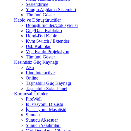
Seslendirme
Yangın Algılama Sistemleri
Tümünü Göster
Kablo ve Dönüştürücüler
Dönüştürücüler/Çoklayıcılar
Güç/Data Kabloları
Hdmi-Dvi Kablo
Kvm Switch / Extender
Usb Kablolar
Vga Kablo Projeksiyon
Tümünü Göster
Kesintisiz Güç Kaynağı
Akü
Line Interactive
Online
Taşınabilir Güç Kaynağı
Taşınabilir Solar Panel
Kurumsal Ürünler
FireWall
İş İstasyonu Dizüstü
İş İstasyonu Masaüstü
Sunucu
Sunucu Aksesuar
Sunucu Yazılımları
Veri Depolama Cihazları