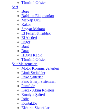
Tümünü Göster
Sarf
Boru
Bağlantı Ekipmanları
Matkap Ucu
Rakor
Seyyar Makara
El Feneri & Işıldak
El Aletleri
Diğer
Bant
Buat
HDMI Kablo
Tümünü Göster
Şalt Malzemeleri
Motor Koruma Şalterleri
Limit Switchler
Pako Şalterler
Pano Enerji Sistemleri
Parafudr
Kaçak Akım Röleleri
Emniyet Şalteri
Röle
Kontaktör
Elektrik Sigortaları