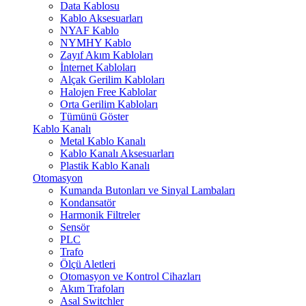
Data Kablosu
Kablo Aksesuarları
NYAF Kablo
NYMHY Kablo
Zayıf Akım Kabloları
İnternet Kabloları
Alçak Gerilim Kabloları
Halojen Free Kablolar
Orta Gerilim Kabloları
Tümünü Göster
Kablo Kanalı
Metal Kablo Kanalı
Kablo Kanalı Aksesuarları
Plastik Kablo Kanalı
Otomasyon
Kumanda Butonları ve Sinyal Lambaları
Kondansatör
Harmonik Filtreler
Sensör
PLC
Trafo
Ölçü Aletleri
Otomasyon ve Kontrol Cihazları
Akım Trafoları
Asal Switchler