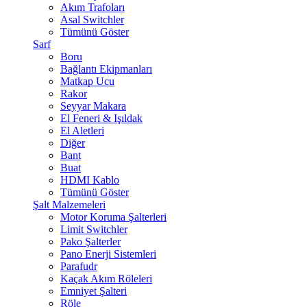
Akım Trafoları
Asal Switchler
Tümünü Göster
Sarf
Boru
Bağlantı Ekipmanları
Matkap Ucu
Rakor
Seyyar Makara
El Feneri & Işıldak
El Aletleri
Diğer
Bant
Buat
HDMI Kablo
Tümünü Göster
Şalt Malzemeleri
Motor Koruma Şalterleri
Limit Switchler
Pako Şalterler
Pano Enerji Sistemleri
Parafudr
Kaçak Akım Röleleri
Emniyet Şalteri
Röle