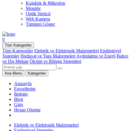
Kulaklık & Mikrofon
Monitör
Optik Sürücü
Web Kamera
Tümünü Göster
0
Tüm Kategoriler
Tüm Kategoriler
Elektrik ve Elektronik Malzemeleri
Endüstriyel
Sistemler
Hırdavat ve Yapı Malzemeleri
Aydınlatma ve Enerji
Bahçe
ve Dış Mekan
Ölçüm ve Bilişim Sistemleri
Ana Menü
Kategoriler
Anasayfa
Favorilerim
İletişim
Blog
Giriş
Hesap Oluştur
Elektrik ve Elektronik Malzemeleri
Endüstriyel Sistemler