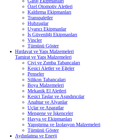
Garaj Ekipmanları
Özel Otomotiv Aletleri
Kaldırma Ekipmanları
Transpaletler
Hubzuglar
Uyarıcı Ekipmanlar
İş Güvenliği Ekipmanları
Vinçler
Tümünü Göster
Hırdavat ve Yapı Malzemeleri
Tamirat ve Yapı Malzemeleri
Çivi ve Zımba Tabancaları
Kesici Aletler ve Eğeler
Penseler
Silikon Tabancaları
Boya Malzemeleri
Mekanik El Aletleri
Kesici Taşlar ve Aşındırıcılar
Anahtar ve Alyanlar
Uçlar ve Aparatlar
Mengene ve İşkenceler
Havya ve Ekipmanları
Yapıştırma ve İzolasyon Malzemeleri
Tümünü Göster
Aydınlatma ve Enerji