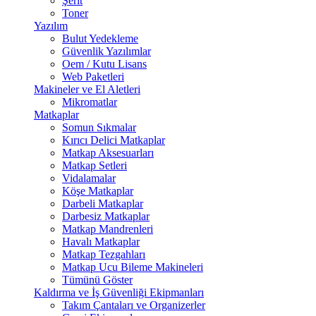
Şerit
Toner
Yazılım
Bulut Yedekleme
Güvenlik Yazılımlar
Oem / Kutu Lisans
Web Paketleri
Makineler ve El Aletleri
Mikromatlar
Matkaplar
Somun Sıkmalar
Kırıcı Delici Matkaplar
Matkap Aksesuarları
Matkap Setleri
Vidalamalar
Köşe Matkaplar
Darbeli Matkaplar
Darbesiz Matkaplar
Matkap Mandrenleri
Havalı Matkaplar
Matkap Tezgahları
Matkap Ucu Bileme Makineleri
Tümünü Göster
Kaldırma ve İş Güvenliği Ekipmanları
Takım Çantaları ve Organizerler