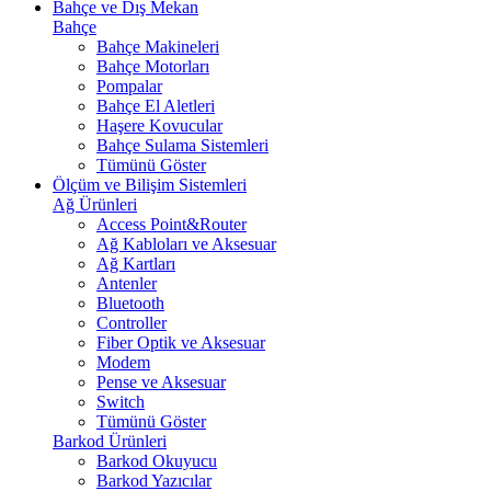
Bahçe ve Dış Mekan
Bahçe
Bahçe Makineleri
Bahçe Motorları
Pompalar
Bahçe El Aletleri
Haşere Kovucular
Bahçe Sulama Sistemleri
Tümünü Göster
Ölçüm ve Bilişim Sistemleri
Ağ Ürünleri
Access Point&Router
Ağ Kabloları ve Aksesuar
Ağ Kartları
Antenler
Bluetooth
Controller
Fiber Optik ve Aksesuar
Modem
Pense ve Aksesuar
Switch
Tümünü Göster
Barkod Ürünleri
Barkod Okuyucu
Barkod Yazıcılar