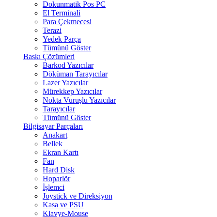
Dokunmatik Pos PC
El Terminali
Para Çekmecesi
Terazi
Yedek Parça
Tümünü Göster
Baskı Çözümleri
Barkod Yazıcılar
Döküman Tarayıcılar
Lazer Yazıcılar
Mürekkep Yazıcılar
Nokta Vuruşlu Yazıcılar
Tarayıcılar
Tümünü Göster
Bilgisayar Parçaları
Anakart
Bellek
Ekran Kartı
Fan
Hard Disk
Hoparlör
İşlemci
Joystick ve Direksiyon
Kasa ve PSU
Klavye-Mouse