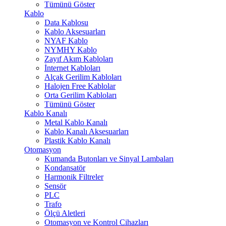
Tümünü Göster
Kablo
Data Kablosu
Kablo Aksesuarları
NYAF Kablo
NYMHY Kablo
Zayıf Akım Kabloları
İnternet Kabloları
Alçak Gerilim Kabloları
Halojen Free Kablolar
Orta Gerilim Kabloları
Tümünü Göster
Kablo Kanalı
Metal Kablo Kanalı
Kablo Kanalı Aksesuarları
Plastik Kablo Kanalı
Otomasyon
Kumanda Butonları ve Sinyal Lambaları
Kondansatör
Harmonik Filtreler
Sensör
PLC
Trafo
Ölçü Aletleri
Otomasyon ve Kontrol Cihazları