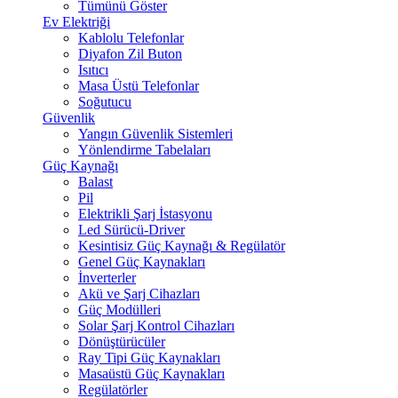
Tümünü Göster
Ev Elektriği
Kablolu Telefonlar
Diyafon Zil Buton
Isıtıcı
Masa Üstü Telefonlar
Soğutucu
Güvenlik
Yangın Güvenlik Sistemleri
Yönlendirme Tabelaları
Güç Kaynağı
Balast
Pil
Elektrikli Şarj İstasyonu
Led Sürücü-Driver
Kesintisiz Güç Kaynağı & Regülatör
Genel Güç Kaynakları
İnverterler
Akü ve Şarj Cihazları
Güç Modülleri
Solar Şarj Kontrol Cihazları
Dönüştürücüler
Ray Tipi Güç Kaynakları
Masaüstü Güç Kaynakları
Regülatörler