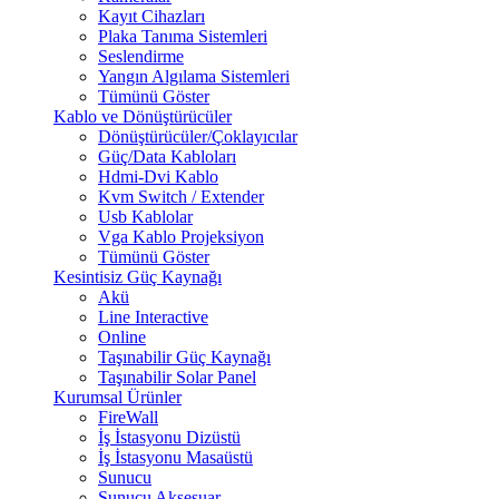
Kayıt Cihazları
Plaka Tanıma Sistemleri
Seslendirme
Yangın Algılama Sistemleri
Tümünü Göster
Kablo ve Dönüştürücüler
Dönüştürücüler/Çoklayıcılar
Güç/Data Kabloları
Hdmi-Dvi Kablo
Kvm Switch / Extender
Usb Kablolar
Vga Kablo Projeksiyon
Tümünü Göster
Kesintisiz Güç Kaynağı
Akü
Line Interactive
Online
Taşınabilir Güç Kaynağı
Taşınabilir Solar Panel
Kurumsal Ürünler
FireWall
İş İstasyonu Dizüstü
İş İstasyonu Masaüstü
Sunucu
Sunucu Aksesuar