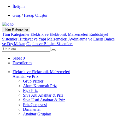
İletişim
Giriş
/
Hesap Oluştur
Tüm Kategoriler
Tüm Kategoriler
Elektrik ve Elektronik Malzemeleri
Endüstriyel
Sistemler
Hırdavat ve Yapı Malzemeleri
Aydınlatma ve Enerji
Bahçe
ve Dış Mekan
Ölçüm ve Bilişim Sistemleri
Sepet
0
Favorilerim
Elektrik ve Elektronik Malzemeleri
Anahtar ve Priz
Grup Prizler
Akım Korumalı Priz
Fiş / Priz
Sıva Altı Anahtar & Priz
Sıva Üstü Anahtar & Priz
Priz Çerçevesi
Dimmerler
Anahtar Grupları