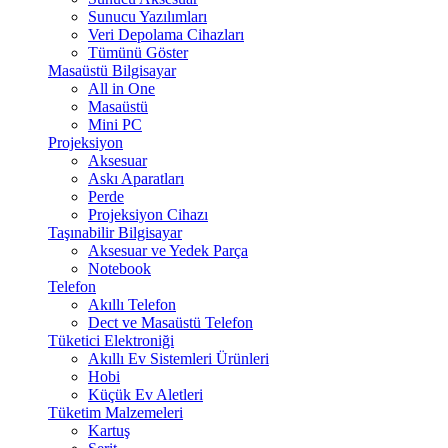
Sunucu Yazılımları
Veri Depolama Cihazları
Tümünü Göster
Masaüstü Bilgisayar
All in One
Masaüstü
Mini PC
Projeksiyon
Aksesuar
Askı Aparatları
Perde
Projeksiyon Cihazı
Taşınabilir Bilgisayar
Aksesuar ve Yedek Parça
Notebook
Telefon
Akıllı Telefon
Dect ve Masaüstü Telefon
Tüketici Elektroniği
Akıllı Ev Sistemleri Ürünleri
Hobi
Küçük Ev Aletleri
Tüketim Malzemeleri
Kartuş