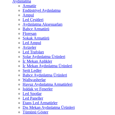
Aydınlatma
Armatür
Endüstriyel Aydınlatma
Ampul
Led Çeşitleri
Aydınlatma Aksesuarları
Bahçe Armatürü
Floresan
Sokak Armatürü
Led Ampul
Avizeler
Led Trafoları
Solar Aydınlatma Ürünleri
İç Mekan Aplikler
İç Mekan Aydınlatma Ürünleri
Şerit Ledler
Bahçe Aydınlatma Ürünleri
Wallwasherlar
Havuz Aydınlatma Armatürleri
Işıldak ve Fenerler
Led Spotlar
Led Paneller
Etanş Led Armatürler
Dış Mekan Aydınlatma Ürünleri
Tümünü Göster