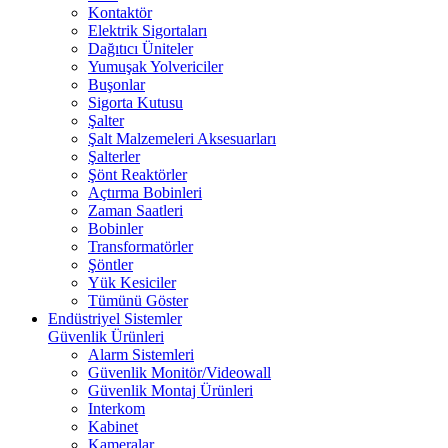
Kontaktör
Elektrik Sigortaları
Dağıtıcı Üniteler
Yumuşak Yolvericiler
Buşonlar
Sigorta Kutusu
Şalter
Şalt Malzemeleri Aksesuarları
Şalterler
Şönt Reaktörler
Açtırma Bobinleri
Zaman Saatleri
Bobinler
Transformatörler
Şöntler
Yük Kesiciler
Tümünü Göster
Endüstriyel Sistemler
Güvenlik Ürünleri
Alarm Sistemleri
Güvenlik Monitör/Videowall
Güvenlik Montaj Ürünleri
Interkom
Kabinet
Kameralar