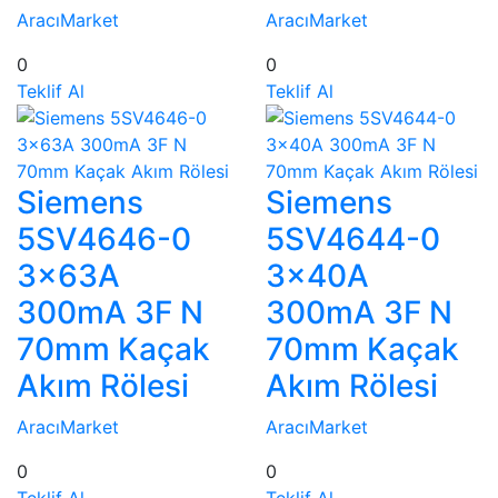
AracıMarket
AracıMarket
0
0
Teklif Al
Teklif Al
Siemens
Siemens
5SV4646-0
5SV4644-0
3x63A
3x40A
300mA 3F N
300mA 3F N
70mm Kaçak
70mm Kaçak
Akım Rölesi
Akım Rölesi
AracıMarket
AracıMarket
0
0