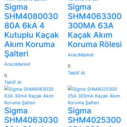
Sigma
Sigma
SHM4080030
SHM4063300
80A 6kA 4
300MA 63A
Kutuplu Kaçak
Kaçak Akım
Akım Koruma
Koruma Rölesi
Şalteri
AracıMarket
AracıMarket
0
Teklif Al
0
Teklif Al
Sigma
Sigma
SHM4063030
SHM4025300