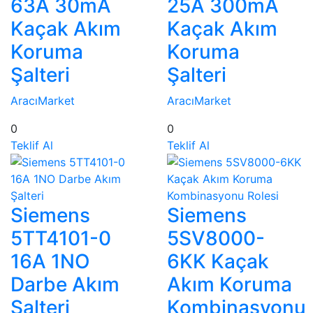
63A 30mA
25A 300mA
Kaçak Akım
Kaçak Akım
Koruma
Koruma
Şalteri
Şalteri
AracıMarket
AracıMarket
0
0
Teklif Al
Teklif Al
Siemens
Siemens
5TT4101-0
5SV8000-
16A 1NO
6KK Kaçak
Darbe Akım
Akım Koruma
Şalteri
Kombinasyonu