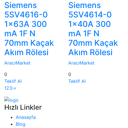
Siemens
Siemens
5SV4616-0
5SV4614-0
1x63A 300
1x40A 300
mA 1F N
mA 1F N
70mm Kaçak
70mm Kaçak
Akım Rölesi
Akım Rölesi
AracıMarket
AracıMarket
0
0
Teklif Al
Teklif Al
1
2
3
›
»
Hızlı Linkler
Anasayfa
Blog