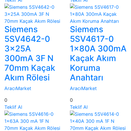
Teklif Al
Teklif Al
Siemens
Siemens
5SV4642-0
5SV4617-0
3x25A
1x80A 300mA
300mA 3F N
Kaçak Akım
70mm Kaçak
Koruma
Akım Rölesi
Anahtarı
AracıMarket
AracıMarket
0
0
Teklif Al
Teklif Al