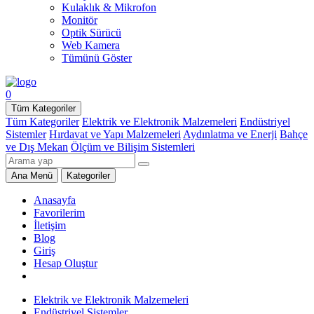
Kulaklık & Mikrofon
Monitör
Optik Sürücü
Web Kamera
Tümünü Göster
0
Tüm Kategoriler
Tüm Kategoriler
Elektrik ve Elektronik Malzemeleri
Endüstriyel
Sistemler
Hırdavat ve Yapı Malzemeleri
Aydınlatma ve Enerji
Bahçe
ve Dış Mekan
Ölçüm ve Bilişim Sistemleri
Ana Menü
Kategoriler
Anasayfa
Favorilerim
İletişim
Blog
Giriş
Hesap Oluştur
Elektrik ve Elektronik Malzemeleri
Endüstriyel Sistemler