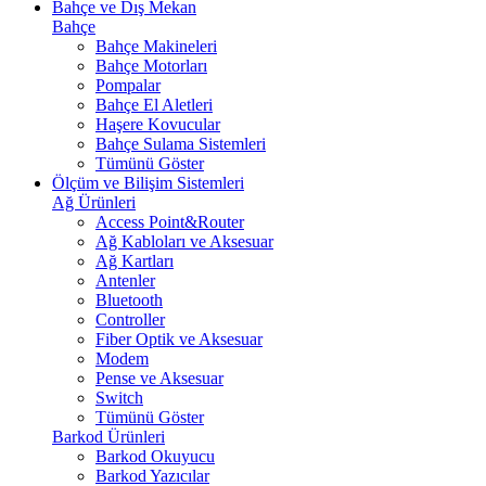
Bahçe ve Dış Mekan
Bahçe
Bahçe Makineleri
Bahçe Motorları
Pompalar
Bahçe El Aletleri
Haşere Kovucular
Bahçe Sulama Sistemleri
Tümünü Göster
Ölçüm ve Bilişim Sistemleri
Ağ Ürünleri
Access Point&Router
Ağ Kabloları ve Aksesuar
Ağ Kartları
Antenler
Bluetooth
Controller
Fiber Optik ve Aksesuar
Modem
Pense ve Aksesuar
Switch
Tümünü Göster
Barkod Ürünleri
Barkod Okuyucu
Barkod Yazıcılar