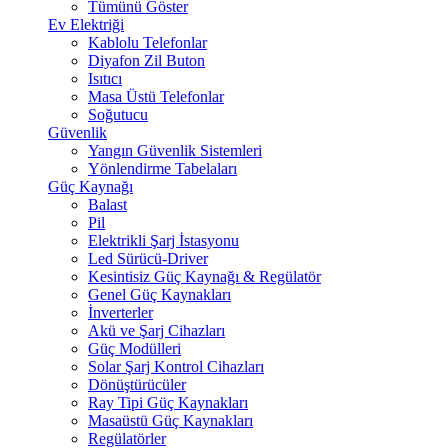
Tümünü Göster
Ev Elektriği
Kablolu Telefonlar
Diyafon Zil Buton
Isıtıcı
Masa Üstü Telefonlar
Soğutucu
Güvenlik
Yangın Güvenlik Sistemleri
Yönlendirme Tabelaları
Güç Kaynağı
Balast
Pil
Elektrikli Şarj İstasyonu
Led Sürücü-Driver
Kesintisiz Güç Kaynağı & Regülatör
Genel Güç Kaynakları
İnverterler
Akü ve Şarj Cihazları
Güç Modülleri
Solar Şarj Kontrol Cihazları
Dönüştürücüler
Ray Tipi Güç Kaynakları
Masaüstü Güç Kaynakları
Regülatörler