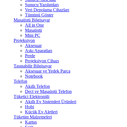
Sunucu Yazılımları
Veri Depolama Cihazları
Tümünü Göster
Masaüstü Bilgisayar
All in One
Masaüstü
Mini PC
Projeksiyon
Aksesuar
Askı Aparatları
Perde
Projeksiyon Cihazı
Taşınabilir Bilgisayar
Aksesuar ve Yedek Parça
Notebook
Telefon
Akıllı Telefon
Dect ve Masaüstü Telefon
Tüketici Elektroniği
Akıllı Ev Sistemleri Ürünleri
Hobi
Küçük Ev Aletleri
Tüketim Malzemeleri
Kartuş