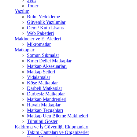
Şerit
Toner
Yazılım
Bulut Yedekleme
Güvenlik Yazılımlar
Oem / Kutu Lisans
Web Paketleri
Makineler ve El Aletleri
Mikromatlar
Matkaplar
Somun Sıkmalar
Kırıcı Delici Matkaplar
Matkap Aksesuarları
Matkap Setleri
Vidalamalar
Köşe Matkaplar
Darbeli Matkaplar
Darbesiz Matkaplar
Matkap Mandrenleri
Havalı Matkaplar
Matkap Tezgahları
Matkap Ucu Bileme Makineleri
Tümünü Göster
Kaldırma ve İş Güvenliği Ekipmanları
Takım Çantaları ve Organizerler