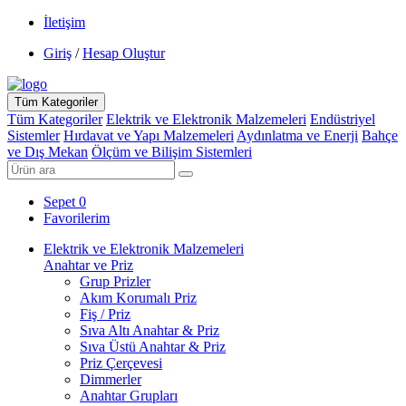
İletişim
Giriş
/
Hesap Oluştur
Tüm Kategoriler
Tüm Kategoriler
Elektrik ve Elektronik Malzemeleri
Endüstriyel
Sistemler
Hırdavat ve Yapı Malzemeleri
Aydınlatma ve Enerji
Bahçe
ve Dış Mekan
Ölçüm ve Bilişim Sistemleri
Sepet
0
Favorilerim
Elektrik ve Elektronik Malzemeleri
Anahtar ve Priz
Grup Prizler
Akım Korumalı Priz
Fiş / Priz
Sıva Altı Anahtar & Priz
Sıva Üstü Anahtar & Priz
Priz Çerçevesi
Dimmerler
Anahtar Grupları