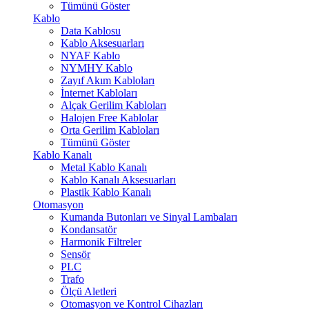
Tümünü Göster
Kablo
Data Kablosu
Kablo Aksesuarları
NYAF Kablo
NYMHY Kablo
Zayıf Akım Kabloları
İnternet Kabloları
Alçak Gerilim Kabloları
Halojen Free Kablolar
Orta Gerilim Kabloları
Tümünü Göster
Kablo Kanalı
Metal Kablo Kanalı
Kablo Kanalı Aksesuarları
Plastik Kablo Kanalı
Otomasyon
Kumanda Butonları ve Sinyal Lambaları
Kondansatör
Harmonik Filtreler
Sensör
PLC
Trafo
Ölçü Aletleri
Otomasyon ve Kontrol Cihazları