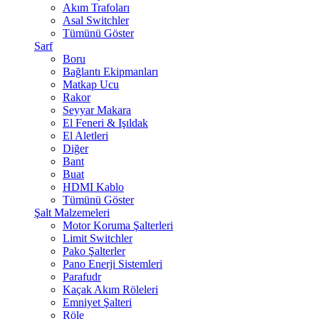
Akım Trafoları
Asal Switchler
Tümünü Göster
Sarf
Boru
Bağlantı Ekipmanları
Matkap Ucu
Rakor
Seyyar Makara
El Feneri & Işıldak
El Aletleri
Diğer
Bant
Buat
HDMI Kablo
Tümünü Göster
Şalt Malzemeleri
Motor Koruma Şalterleri
Limit Switchler
Pako Şalterler
Pano Enerji Sistemleri
Parafudr
Kaçak Akım Röleleri
Emniyet Şalteri
Röle