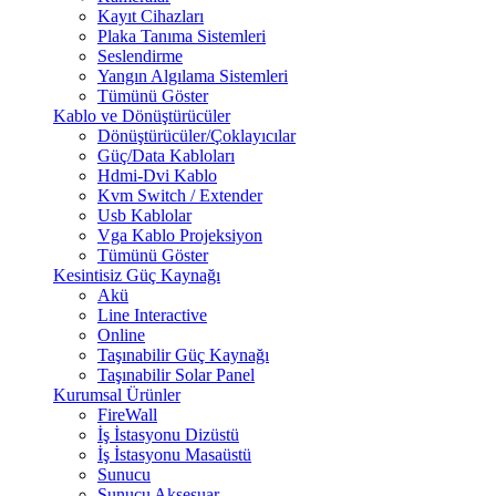
Kayıt Cihazları
Plaka Tanıma Sistemleri
Seslendirme
Yangın Algılama Sistemleri
Tümünü Göster
Kablo ve Dönüştürücüler
Dönüştürücüler/Çoklayıcılar
Güç/Data Kabloları
Hdmi-Dvi Kablo
Kvm Switch / Extender
Usb Kablolar
Vga Kablo Projeksiyon
Tümünü Göster
Kesintisiz Güç Kaynağı
Akü
Line Interactive
Online
Taşınabilir Güç Kaynağı
Taşınabilir Solar Panel
Kurumsal Ürünler
FireWall
İş İstasyonu Dizüstü
İş İstasyonu Masaüstü
Sunucu
Sunucu Aksesuar