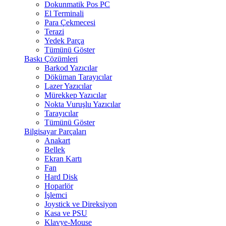
Dokunmatik Pos PC
El Terminali
Para Çekmecesi
Terazi
Yedek Parça
Tümünü Göster
Baskı Çözümleri
Barkod Yazıcılar
Döküman Tarayıcılar
Lazer Yazıcılar
Mürekkep Yazıcılar
Nokta Vuruşlu Yazıcılar
Tarayıcılar
Tümünü Göster
Bilgisayar Parçaları
Anakart
Bellek
Ekran Kartı
Fan
Hard Disk
Hoparlör
İşlemci
Joystick ve Direksiyon
Kasa ve PSU
Klavye-Mouse