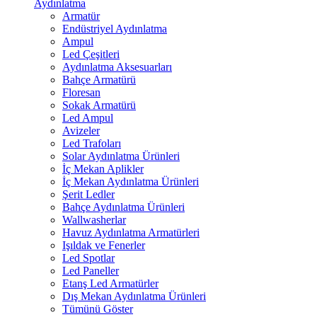
Aydınlatma
Armatür
Endüstriyel Aydınlatma
Ampul
Led Çeşitleri
Aydınlatma Aksesuarları
Bahçe Armatürü
Floresan
Sokak Armatürü
Led Ampul
Avizeler
Led Trafoları
Solar Aydınlatma Ürünleri
İç Mekan Aplikler
İç Mekan Aydınlatma Ürünleri
Şerit Ledler
Bahçe Aydınlatma Ürünleri
Wallwasherlar
Havuz Aydınlatma Armatürleri
Işıldak ve Fenerler
Led Spotlar
Led Paneller
Etanş Led Armatürler
Dış Mekan Aydınlatma Ürünleri
Tümünü Göster