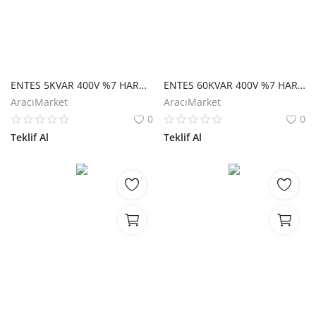
ENTES 5KVAR 400V %7 HARMONİK FİLTRE M1984
ENTES 60KVAR 400V %7 HARMONİK FİLTRE M3273
AracıMarket
AracıMarket
0
0
Teklif Al
Teklif Al