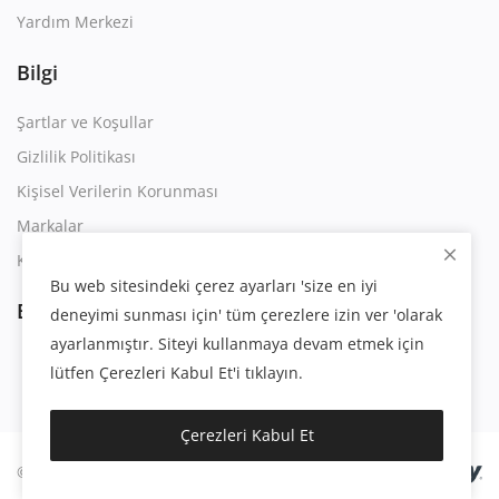
Yardım Merkezi
Bilgi
Şartlar ve Koşullar
Gizlilik Politikası
Kişisel Verilerin Korunması
Markalar
Kullanım Sözleşmesi
Bu web sitesindeki çerez ayarları 'size en iyi
Bizi Takip Edin
deneyimi sunması için' tüm çerezlere izin ver 'olarak
ayarlanmıştır. Siteyi kullanmaya devam etmek için
lütfen Çerezleri Kabul Et'i tıklayın.
Çerezleri Kabul Et
© 2023 | Eygsoft