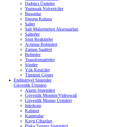
Dağıtıcı Üniteler
Yumuşak Yolvericiler
Buşonlar
Sigorta Kutusu
Şalter
Şalt Malzemeleri Aksesuarları
Şalterler
Şönt Reaktörler
Açtırma Bobinleri
Zaman Saatleri
Bobinler
Transformatörler
Şöntler
Yük Kesiciler
Tümünü Göster
Endüstriyel Sistemler
Güvenlik Ürünleri
Alarm Sistemleri
Güvenlik Monitör/Videowall
Güvenlik Montaj Ürünleri
Interkom
Kabinet
Kameralar
Kayıt Cihazları
Plaka Tanıma Sistemleri