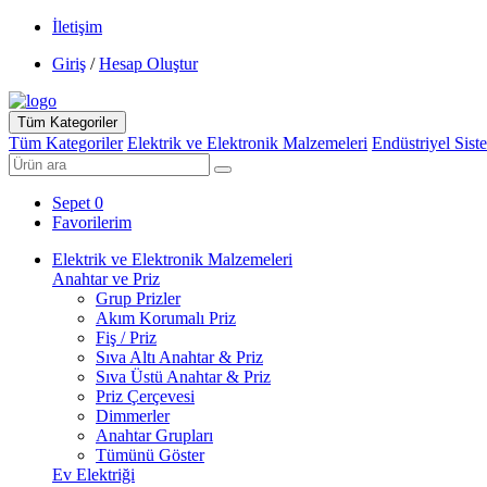
İletişim
Giriş
/
Hesap Oluştur
Tüm Kategoriler
Tüm Kategoriler
Elektrik ve Elektronik Malzemeleri
Endüstriyel Sist
Sepet
0
Favorilerim
Elektrik ve Elektronik Malzemeleri
Anahtar ve Priz
Grup Prizler
Akım Korumalı Priz
Fiş / Priz
Sıva Altı Anahtar & Priz
Sıva Üstü Anahtar & Priz
Priz Çerçevesi
Dimmerler
Anahtar Grupları
Tümünü Göster
Ev Elektriği