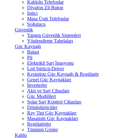
Kablolu Telefonlar
Diyafon Zil Buton
Isıtıcı
Masa Üstü Telefonlar
Soğutucu
Güvenlik
Yangın Güvenlik Sistemleri
Yönlendirme Tabelaları
Güç Kaynağı
Balast
Pil
Elektrikli Şarj İstasyonu
Led Sürücü-Driver
Kesintisiz Güç Kaynağı & Regülatör
Genel Güç Kaynakları
İnverterler
Akü ve Şarj Cihazları
Güç Modülleri
Solar Şarj Kontrol Cihazları
Dönüştürücüler
Ray Tipi Güç Kaynakları
Masaüstü Güç Kaynakları
Regülatörler
Tümünü Göster
Kablo