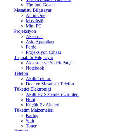
Tümünü Göster
Masaüstü Bilgisayar
All in One
Masaüstü
Mini PC
Projeksiyon
Aksesuar
Askı Aparatları
Perde
Projeksiyon Cihazı
Taşınabilir Bilgisayar
Aksesuar ve Yedek Parça
Notebook
Telefon
Akıllı Telefon
Dect ve Masaüstü Telefon
Tüketici Elektroniği
Akıllı Ev Sistemleri Ürünleri
Hobi
Küçük Ev Aletleri
Tüketim Malzemeleri
Kartuş
Şerit
Toner