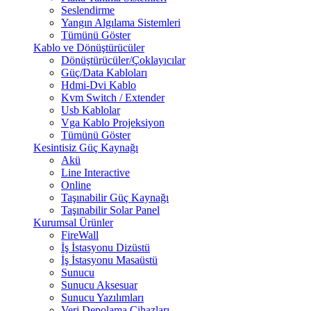
Seslendirme
Yangın Algılama Sistemleri
Tümünü Göster
Kablo ve Dönüştürücüler
Dönüştürücüler/Çoklayıcılar
Güç/Data Kabloları
Hdmi-Dvi Kablo
Kvm Switch / Extender
Usb Kablolar
Vga Kablo Projeksiyon
Tümünü Göster
Kesintisiz Güç Kaynağı
Akü
Line Interactive
Online
Taşınabilir Güç Kaynağı
Taşınabilir Solar Panel
Kurumsal Ürünler
FireWall
İş İstasyonu Dizüstü
İş İstasyonu Masaüstü
Sunucu
Sunucu Aksesuar
Sunucu Yazılımları
Veri Depolama Cihazları