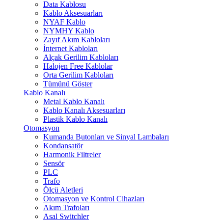
Data Kablosu
Kablo Aksesuarları
NYAF Kablo
NYMHY Kablo
Zayıf Akım Kabloları
İnternet Kabloları
Alçak Gerilim Kabloları
Halojen Free Kablolar
Orta Gerilim Kabloları
Tümünü Göster
Kablo Kanalı
Metal Kablo Kanalı
Kablo Kanalı Aksesuarları
Plastik Kablo Kanalı
Otomasyon
Kumanda Butonları ve Sinyal Lambaları
Kondansatör
Harmonik Filtreler
Sensör
PLC
Trafo
Ölçü Aletleri
Otomasyon ve Kontrol Cihazları
Akım Trafoları
Asal Switchler