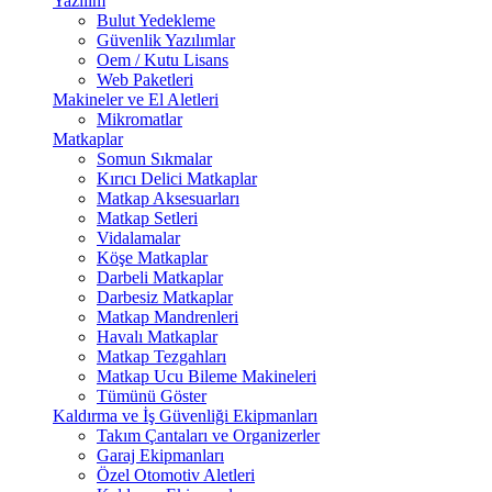
Yazılım
Bulut Yedekleme
Güvenlik Yazılımlar
Oem / Kutu Lisans
Web Paketleri
Makineler ve El Aletleri
Mikromatlar
Matkaplar
Somun Sıkmalar
Kırıcı Delici Matkaplar
Matkap Aksesuarları
Matkap Setleri
Vidalamalar
Köşe Matkaplar
Darbeli Matkaplar
Darbesiz Matkaplar
Matkap Mandrenleri
Havalı Matkaplar
Matkap Tezgahları
Matkap Ucu Bileme Makineleri
Tümünü Göster
Kaldırma ve İş Güvenliği Ekipmanları
Takım Çantaları ve Organizerler
Garaj Ekipmanları
Özel Otomotiv Aletleri