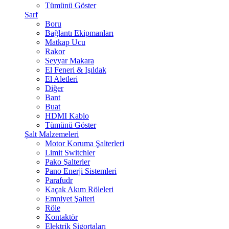
Tümünü Göster
Sarf
Boru
Bağlantı Ekipmanları
Matkap Ucu
Rakor
Seyyar Makara
El Feneri & Işıldak
El Aletleri
Diğer
Bant
Buat
HDMI Kablo
Tümünü Göster
Şalt Malzemeleri
Motor Koruma Şalterleri
Limit Switchler
Pako Şalterler
Pano Enerji Sistemleri
Parafudr
Kaçak Akım Röleleri
Emniyet Şalteri
Röle
Kontaktör
Elektrik Sigortaları