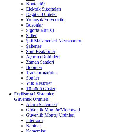
Kontaktör
Elektrik Sigortaları
Dağıtıcı Üniteler
Yumuşak Yolvericiler
Buşonlar
Sigorta Kutusu
Şalter
Şalt Malzemeleri Aksesuarları
Şalterler
Şönt Reaktörler
Açtırma Bobinleri
Zaman Saatleri
Bobinler
Transformatörler
Şöntler
Yük Kesiciler
Tümünü Göster
Endüstriyel Sistemler
Güvenlik Ürünleri
Alarm Sistemleri
Güvenlik Monitör/Videowall
Güvenlik Montaj Ürünleri
Interkom
Kabinet
Kameralar