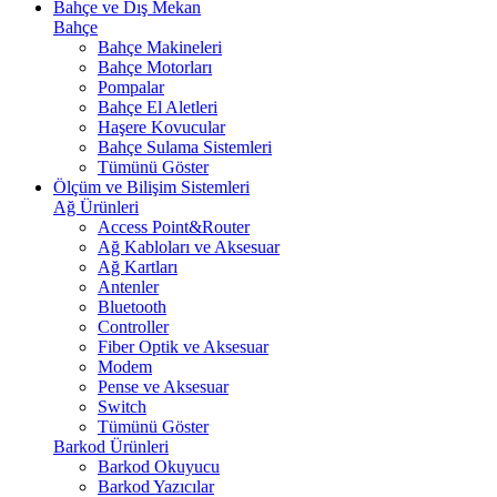
Bahçe ve Dış Mekan
Bahçe
Bahçe Makineleri
Bahçe Motorları
Pompalar
Bahçe El Aletleri
Haşere Kovucular
Bahçe Sulama Sistemleri
Tümünü Göster
Ölçüm ve Bilişim Sistemleri
Ağ Ürünleri
Access Point&Router
Ağ Kabloları ve Aksesuar
Ağ Kartları
Antenler
Bluetooth
Controller
Fiber Optik ve Aksesuar
Modem
Pense ve Aksesuar
Switch
Tümünü Göster
Barkod Ürünleri
Barkod Okuyucu
Barkod Yazıcılar