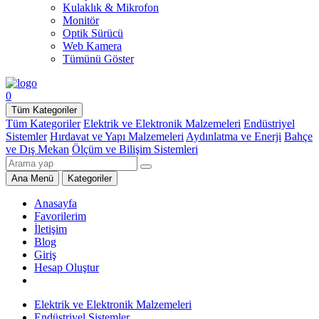
Kulaklık & Mikrofon
Monitör
Optik Sürücü
Web Kamera
Tümünü Göster
0
Tüm Kategoriler
Tüm Kategoriler
Elektrik ve Elektronik Malzemeleri
Endüstriyel
Sistemler
Hırdavat ve Yapı Malzemeleri
Aydınlatma ve Enerji
Bahçe
ve Dış Mekan
Ölçüm ve Bilişim Sistemleri
Ana Menü
Kategoriler
Anasayfa
Favorilerim
İletişim
Blog
Giriş
Hesap Oluştur
Elektrik ve Elektronik Malzemeleri
Endüstriyel Sistemler