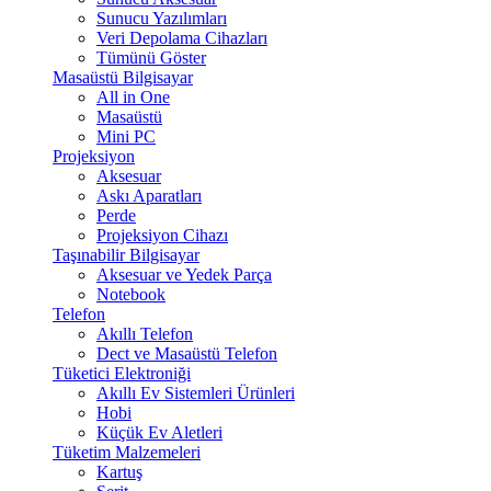
Sunucu Yazılımları
Veri Depolama Cihazları
Tümünü Göster
Masaüstü Bilgisayar
All in One
Masaüstü
Mini PC
Projeksiyon
Aksesuar
Askı Aparatları
Perde
Projeksiyon Cihazı
Taşınabilir Bilgisayar
Aksesuar ve Yedek Parça
Notebook
Telefon
Akıllı Telefon
Dect ve Masaüstü Telefon
Tüketici Elektroniği
Akıllı Ev Sistemleri Ürünleri
Hobi
Küçük Ev Aletleri
Tüketim Malzemeleri
Kartuş