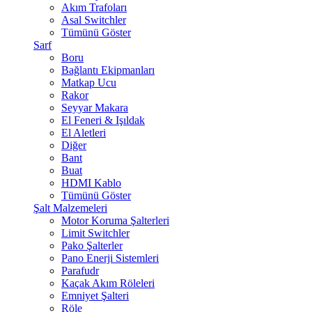
Akım Trafoları
Asal Switchler
Tümünü Göster
Sarf
Boru
Bağlantı Ekipmanları
Matkap Ucu
Rakor
Seyyar Makara
El Feneri & Işıldak
El Aletleri
Diğer
Bant
Buat
HDMI Kablo
Tümünü Göster
Şalt Malzemeleri
Motor Koruma Şalterleri
Limit Switchler
Pako Şalterler
Pano Enerji Sistemleri
Parafudr
Kaçak Akım Röleleri
Emniyet Şalteri
Röle