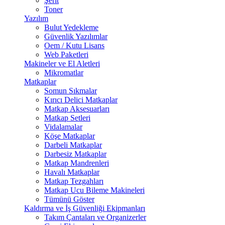
Şerit
Toner
Yazılım
Bulut Yedekleme
Güvenlik Yazılımlar
Oem / Kutu Lisans
Web Paketleri
Makineler ve El Aletleri
Mikromatlar
Matkaplar
Somun Sıkmalar
Kırıcı Delici Matkaplar
Matkap Aksesuarları
Matkap Setleri
Vidalamalar
Köşe Matkaplar
Darbeli Matkaplar
Darbesiz Matkaplar
Matkap Mandrenleri
Havalı Matkaplar
Matkap Tezgahları
Matkap Ucu Bileme Makineleri
Tümünü Göster
Kaldırma ve İş Güvenliği Ekipmanları
Takım Çantaları ve Organizerler