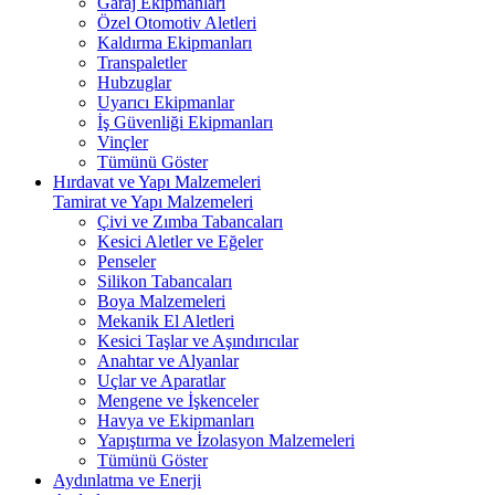
Garaj Ekipmanları
Özel Otomotiv Aletleri
Kaldırma Ekipmanları
Transpaletler
Hubzuglar
Uyarıcı Ekipmanlar
İş Güvenliği Ekipmanları
Vinçler
Tümünü Göster
Hırdavat ve Yapı Malzemeleri
Tamirat ve Yapı Malzemeleri
Çivi ve Zımba Tabancaları
Kesici Aletler ve Eğeler
Penseler
Silikon Tabancaları
Boya Malzemeleri
Mekanik El Aletleri
Kesici Taşlar ve Aşındırıcılar
Anahtar ve Alyanlar
Uçlar ve Aparatlar
Mengene ve İşkenceler
Havya ve Ekipmanları
Yapıştırma ve İzolasyon Malzemeleri
Tümünü Göster
Aydınlatma ve Enerji