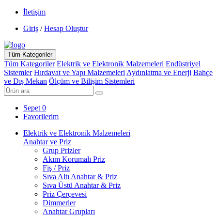
İletişim
Giriş
/
Hesap Oluştur
Tüm Kategoriler
Tüm Kategoriler
Elektrik ve Elektronik Malzemeleri
Endüstriyel
Sistemler
Hırdavat ve Yapı Malzemeleri
Aydınlatma ve Enerji
Bahçe
ve Dış Mekan
Ölçüm ve Bilişim Sistemleri
Sepet
0
Favorilerim
Elektrik ve Elektronik Malzemeleri
Anahtar ve Priz
Grup Prizler
Akım Korumalı Priz
Fiş / Priz
Sıva Altı Anahtar & Priz
Sıva Üstü Anahtar & Priz
Priz Çerçevesi
Dimmerler
Anahtar Grupları