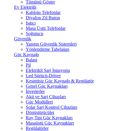
Tümünü Göster
Ev Elektriği
Kablolu Telefonlar
Diyafon Zil Buton
Isıtıcı
Masa Üstü Telefonlar
Soğutucu
Güvenlik
Yangın Güvenlik Sistemleri
Yönlendirme Tabelaları
Güç Kaynağı
Balast
Pil
Elektrikli Şarj İstasyonu
Led Sürücü-Driver
Kesintisiz Güç Kaynağı & Regülatör
Genel Güç Kaynakları
İnverterler
Akü ve Şarj Cihazları
Güç Modülleri
Solar Şarj Kontrol Cihazları
Dönüştürücüler
Ray Tipi Güç Kaynakları
Masaüstü Güç Kaynakları
Regülatörler