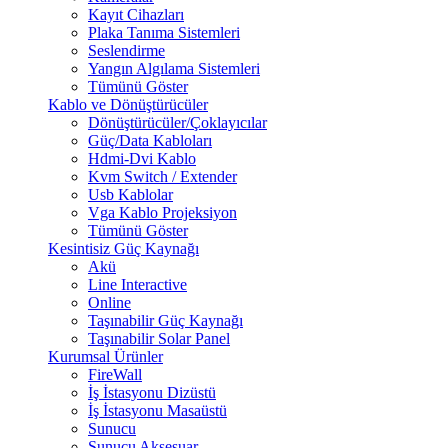
Kayıt Cihazları
Plaka Tanıma Sistemleri
Seslendirme
Yangın Algılama Sistemleri
Tümünü Göster
Kablo ve Dönüştürücüler
Dönüştürücüler/Çoklayıcılar
Güç/Data Kabloları
Hdmi-Dvi Kablo
Kvm Switch / Extender
Usb Kablolar
Vga Kablo Projeksiyon
Tümünü Göster
Kesintisiz Güç Kaynağı
Akü
Line Interactive
Online
Taşınabilir Güç Kaynağı
Taşınabilir Solar Panel
Kurumsal Ürünler
FireWall
İş İstasyonu Dizüstü
İş İstasyonu Masaüstü
Sunucu
Sunucu Aksesuar