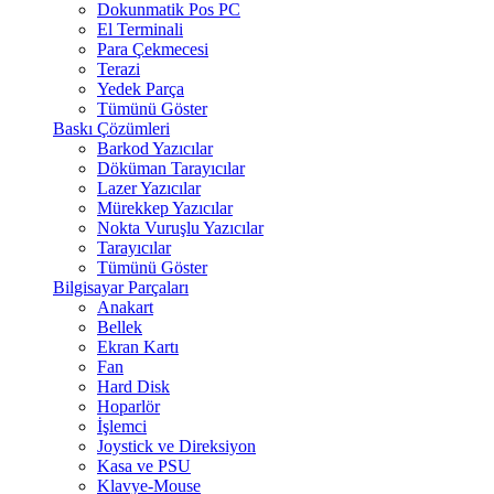
Dokunmatik Pos PC
El Terminali
Para Çekmecesi
Terazi
Yedek Parça
Tümünü Göster
Baskı Çözümleri
Barkod Yazıcılar
Döküman Tarayıcılar
Lazer Yazıcılar
Mürekkep Yazıcılar
Nokta Vuruşlu Yazıcılar
Tarayıcılar
Tümünü Göster
Bilgisayar Parçaları
Anakart
Bellek
Ekran Kartı
Fan
Hard Disk
Hoparlör
İşlemci
Joystick ve Direksiyon
Kasa ve PSU
Klavye-Mouse