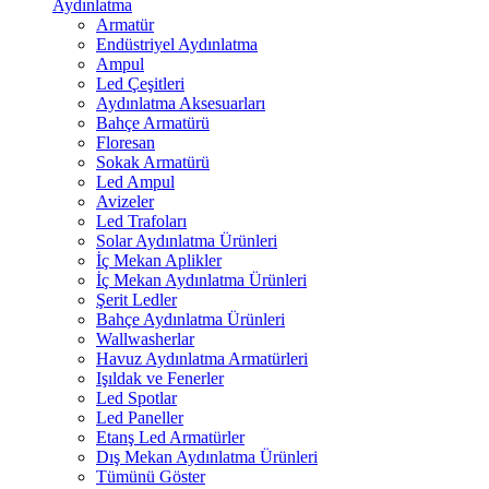
Aydınlatma
Armatür
Endüstriyel Aydınlatma
Ampul
Led Çeşitleri
Aydınlatma Aksesuarları
Bahçe Armatürü
Floresan
Sokak Armatürü
Led Ampul
Avizeler
Led Trafoları
Solar Aydınlatma Ürünleri
İç Mekan Aplikler
İç Mekan Aydınlatma Ürünleri
Şerit Ledler
Bahçe Aydınlatma Ürünleri
Wallwasherlar
Havuz Aydınlatma Armatürleri
Işıldak ve Fenerler
Led Spotlar
Led Paneller
Etanş Led Armatürler
Dış Mekan Aydınlatma Ürünleri
Tümünü Göster