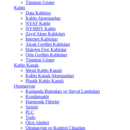
Tümünü Göster
Kablo
Data Kablosu
Kablo Aksesuarları
NYAF Kablo
NYMHY Kablo
Zayıf Akım Kabloları
İnternet Kabloları
Alçak Gerilim Kabloları
Halojen Free Kablolar
Orta Gerilim Kabloları
Tümünü Göster
Kablo Kanalı
Metal Kablo Kanalı
Kablo Kanalı Aksesuarları
Plastik Kablo Kanalı
Otomasyon
Kumanda Butonları ve Sinyal Lambaları
Kondansatör
Harmonik Filtreler
Sensör
PLC
Trafo
Ölçü Aletleri
Otomasyon ve Kontrol Cihazları