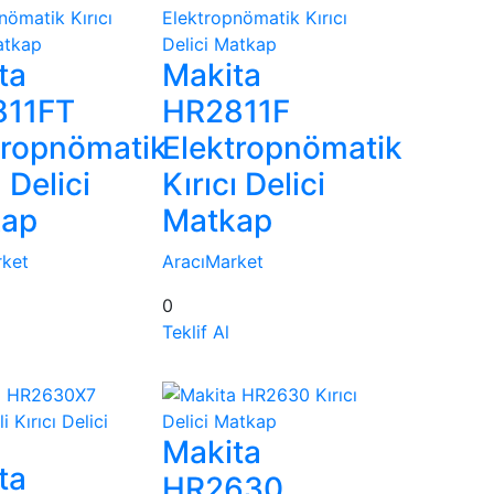
ta
Makita
811FT
HR2811F
tropnömatik
Elektropnömatik
ı Delici
Kırıcı Delici
kap
Matkap
rket
AracıMarket
0
Teklif Al
Makita
ta
HR2630