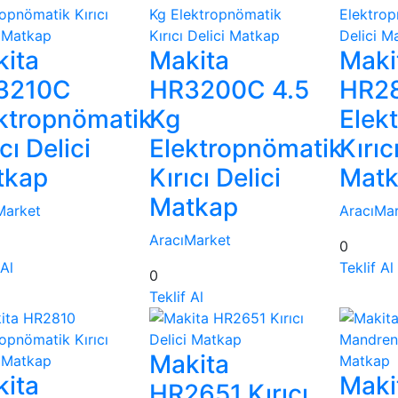
ita
Makita
Maki
3210C
HR3200C 4.5
HR2
ktropnömatik
Kg
Elek
cı Delici
Elektropnömatik
Kırıc
tkap
Kırıcı Delici
Mat
Matkap
Market
AracıMa
AracıMarket
0
 Al
Teklif Al
0
Teklif Al
Makita
ita
Maki
HR2651 Kırıcı