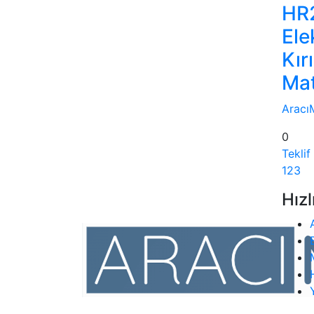
HR
Ele
Kırı
Ma
Aracı
0
Teklif
1
2
3
Hızl