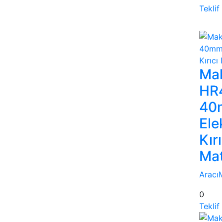
Teklif
Mak
HR
40
Ele
Kırı
Ma
Aracı
0
Teklif