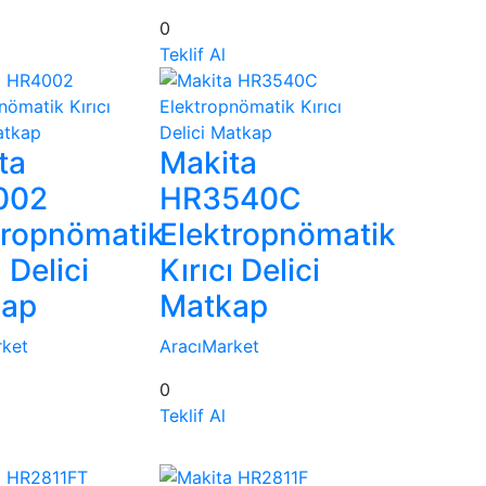
0
Teklif Al
ta
Makita
002
HR3540C
tropnömatik
Elektropnömatik
ı Delici
Kırıcı Delici
kap
Matkap
rket
AracıMarket
0
Teklif Al