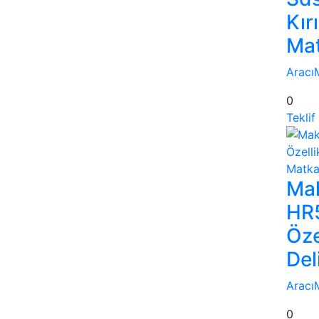
Kırı
Ma
Aracı
0
Teklif
Mak
HR
Özel
Del
Aracı
0