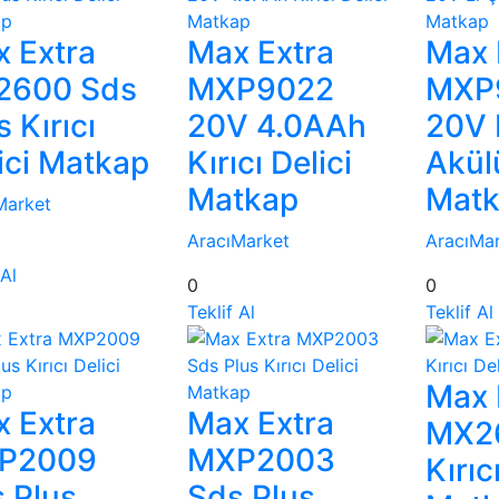
 Extra
Max Extra
Max 
2600 Sds
MXP9022
MXP
s Kırıcı
20V 4.0AAh
20V L
ici Matkap
Kırıcı Delici
Akülü
Matkap
Mat
Market
AracıMarket
AracıMa
 Al
0
0
Teklif Al
Teklif Al
Max 
 Extra
Max Extra
MX2
P2009
MXP2003
Kırıc
 Plus
Sds Plus