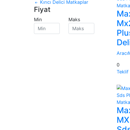
Kırıcı Delici Matkaplar
Fiyat
Max
Min
Maks
Mx
Plu
Del
Aracı
0
Teklif
Max
MX
Sds