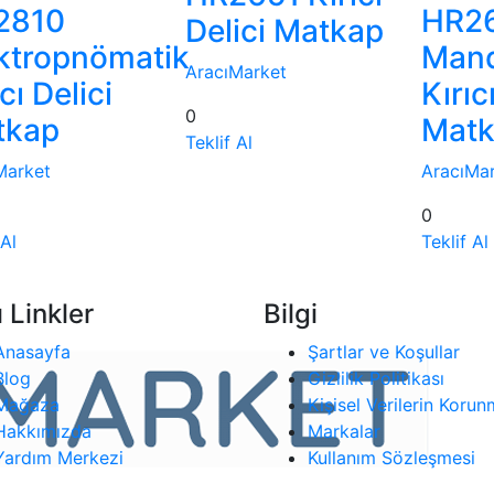
2810
HR2
Delici Matkap
ktropnömatik
Mand
AracıMarket
cı Delici
Kırıc
0
tkap
Mat
Teklif Al
Market
AracıMa
0
 Al
Teklif Al
ı Linkler
Bilgi
Anasayfa
Şartlar ve Koşullar
Blog
Gizlilik Politikası
Mağaza
Kişisel Verilerin Korun
Hakkımızda
Markalar
Yardım Merkezi
Kullanım Sözleşmesi