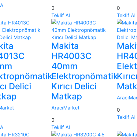
 Al
0
0
Teklif Al
Teklif Al
ita
Makita
Maki
4013C
HR4003C
HR4
mm
40mm
Elek
ktropnömatik
Elektropnömatik
Kırıc
cı Delici
Kırıcı Delici
Mat
tkap
Matkap
AracıMa
Market
AracıMarket
0
Teklif Al
0
 Al
Teklif Al