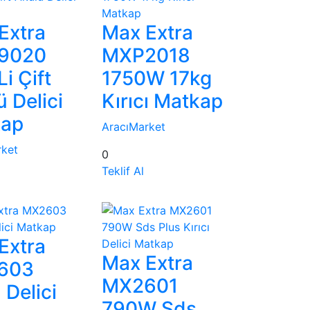
Extra
Max Extra
9020
MXP2018
i Çift
1750W 17kg
 Delici
Kırıcı Matkap
kap
AracıMarket
rket
0
Teklif Al
Extra
Max Extra
603
MX2601
ı Delici
790W Sds