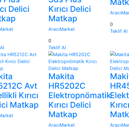
Mat
cı Delici
Kırıcı Delici
AracıMa
tkap
Matkap
0
Market
AracıMarket
Teklif Al
0
 Al
Teklif Al
ita
Makita
Maki
5212C Avt
HR5202C
HR4
likli Kırıcı
Elektropnömatik
Elek
ici Matkap
Kırıcı Delici
Kırıc
Matkap
Mat
Market
AracıMarket
AracıMa