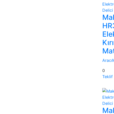
Mak
HR
Ele
Kırı
Ma
Aracı
0
Teklif
Mak