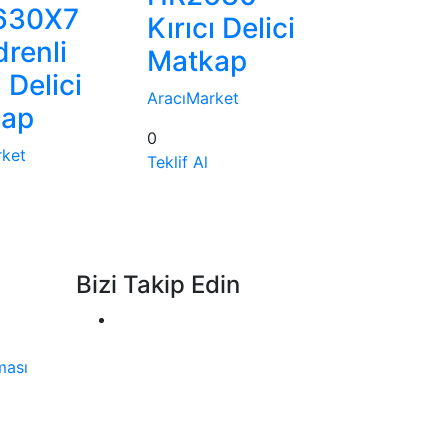
630X7
Kırıcı Delici
renli
Matkap
ı Delici
AracıMarket
kap
0
rket
Teklif Al
Bizi Takip Edin
ması