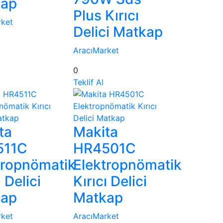
kap
Plus Kırıcı
rket
Delici Matkap
AracıMarket
0
Teklif Al
ta
Makita
511C
HR4501C
tropnömatik
Elektropnömatik
ı Delici
Kırıcı Delici
kap
Matkap
rket
AracıMarket