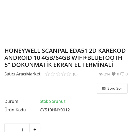
Hesap Oluştur
HONEYWELL SCANPAL EDA51 2D KAREKOD
ANDROID 10 4GB/64GB WIFI+BLUETOOTH
5" DOKUNMATİK EKRAN EL TERMİNALİ
Satıcı
AracıMarket
(0)
214
0
0
Soru Sor
Durum
Stok Sorunuz
Ürün Kodu
CY510HNY0012
-
+