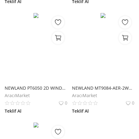
Teklif Al
Teklif Al
NEWLAND PT6050 2D WINDOWS CE6.0 WIFI+BLUETOOTH 5" DOKUNMATİK EL TERMİNALİ + CRADLE
NEWLAND MT9084-AER-2WE-DO 2D KAREKOD ANDROID 10 WIFI+BLUETOOTH 4G 5" KORUYUCU KILIF DOKUNMATİK EKRAN EL TERMİNALİ
AracıMarket
AracıMarket
0
0
Teklif Al
Teklif Al