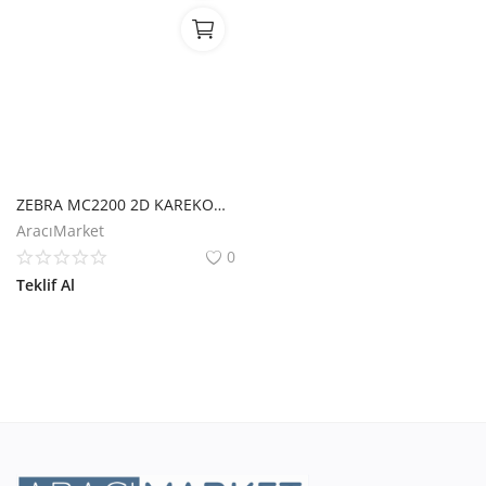
ZEBRA MC2200 2D KAREKOD ANDROID 11 2GB/16GB WIFI+BLUETOOTH 4" TUŞLU EL TERMİNALİ+ CRADLE
AracıMarket
0
Teklif Al