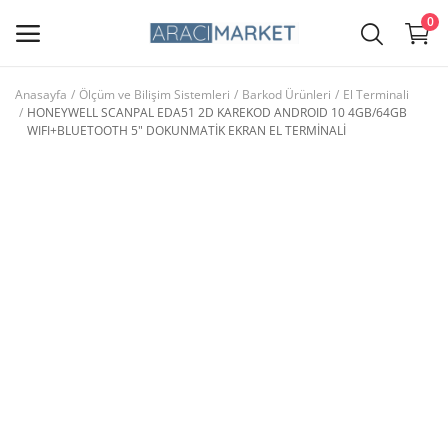
0
Anasayfa
Ölçüm ve Bilişim Sistemleri
Barkod Ürünleri
El Terminali
HONEYWELL SCANPAL EDA51 2D KAREKOD ANDROID 10 4GB/64GB
Ana Menü
WIFI+BLUETOOTH 5" DOKUNMATİK EKRAN EL TERMİNALİ
Kategoriler
Anasayfa
Favorilerim
İletişim
Blog
Giriş