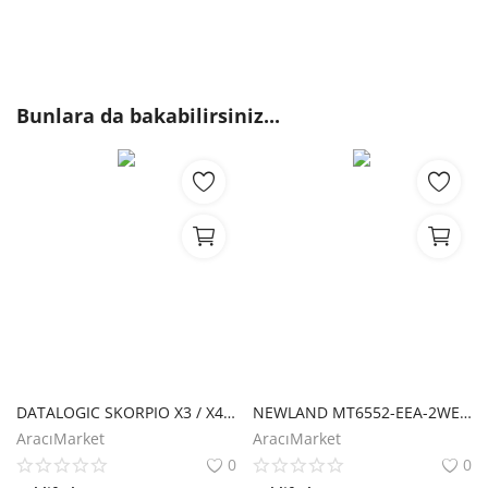
Bunlara da bakabilirsiniz...
DATALOGIC SKORPIO X3 / X4 CRADLE
NEWLAND MT6552-EEA-2WEX-DO 2D KAREKOD ANDROID 8.1 WIFI+BLUETOOTH 4G 4" TUŞLU EL TERMİNALİ + CRADLE
AracıMarket
AracıMarket
0
0