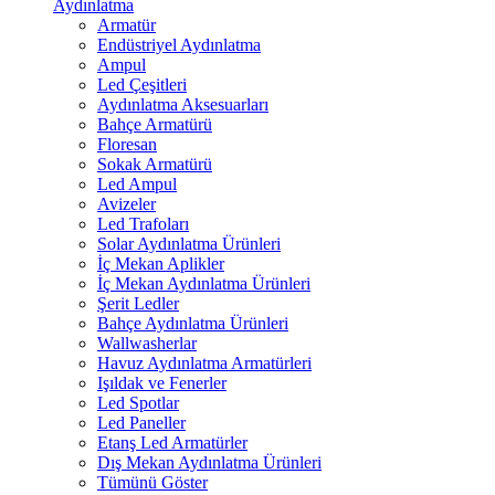
Aydınlatma
Armatür
Endüstriyel Aydınlatma
Ampul
Led Çeşitleri
Aydınlatma Aksesuarları
Bahçe Armatürü
Floresan
Sokak Armatürü
Led Ampul
Avizeler
Led Trafoları
Solar Aydınlatma Ürünleri
İç Mekan Aplikler
İç Mekan Aydınlatma Ürünleri
Şerit Ledler
Bahçe Aydınlatma Ürünleri
Wallwasherlar
Havuz Aydınlatma Armatürleri
Işıldak ve Fenerler
Led Spotlar
Led Paneller
Etanş Led Armatürler
Dış Mekan Aydınlatma Ürünleri
Tümünü Göster