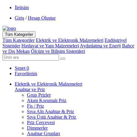
İletişim
Giriş
/
Hesap Oluştur
Tüm Kategoriler
Tüm Kategoriler
Elektrik ve Elektronik Malzemeleri
Endüstriyel
Sistemler
Hırdavat ve Yapı Malzemeleri
Aydınlatma ve Enerji
Bahçe
ve Dış Mekan
Ölçüm ve Bilişim Sistemleri
Sepet
0
Favorilerim
Elektrik ve Elektronik Malzemeleri
Anahtar ve Priz
Grup Prizler
Akım Korumalı Priz
Fiş / Priz
Sıva Altı Anahtar & Priz
Sıva Üstü Anahtar & Priz
Priz Çerçevesi
Dimmerler
Anahtar Grupları