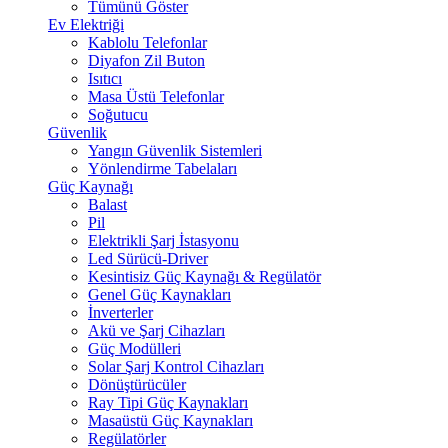
Tümünü Göster
Ev Elektriği
Kablolu Telefonlar
Diyafon Zil Buton
Isıtıcı
Masa Üstü Telefonlar
Soğutucu
Güvenlik
Yangın Güvenlik Sistemleri
Yönlendirme Tabelaları
Güç Kaynağı
Balast
Pil
Elektrikli Şarj İstasyonu
Led Sürücü-Driver
Kesintisiz Güç Kaynağı & Regülatör
Genel Güç Kaynakları
İnverterler
Akü ve Şarj Cihazları
Güç Modülleri
Solar Şarj Kontrol Cihazları
Dönüştürücüler
Ray Tipi Güç Kaynakları
Masaüstü Güç Kaynakları
Regülatörler