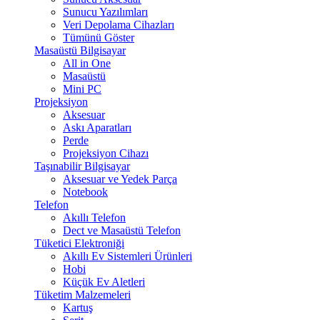
Sunucu Yazılımları
Veri Depolama Cihazları
Tümünü Göster
Masaüstü Bilgisayar
All in One
Masaüstü
Mini PC
Projeksiyon
Aksesuar
Askı Aparatları
Perde
Projeksiyon Cihazı
Taşınabilir Bilgisayar
Aksesuar ve Yedek Parça
Notebook
Telefon
Akıllı Telefon
Dect ve Masaüstü Telefon
Tüketici Elektroniği
Akıllı Ev Sistemleri Ürünleri
Hobi
Küçük Ev Aletleri
Tüketim Malzemeleri
Kartuş