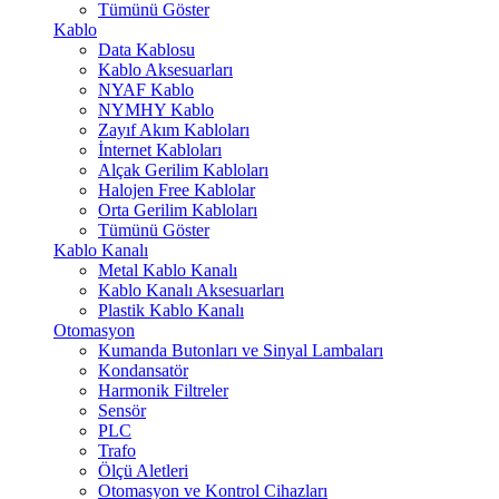
Tümünü Göster
Kablo
Data Kablosu
Kablo Aksesuarları
NYAF Kablo
NYMHY Kablo
Zayıf Akım Kabloları
İnternet Kabloları
Alçak Gerilim Kabloları
Halojen Free Kablolar
Orta Gerilim Kabloları
Tümünü Göster
Kablo Kanalı
Metal Kablo Kanalı
Kablo Kanalı Aksesuarları
Plastik Kablo Kanalı
Otomasyon
Kumanda Butonları ve Sinyal Lambaları
Kondansatör
Harmonik Filtreler
Sensör
PLC
Trafo
Ölçü Aletleri
Otomasyon ve Kontrol Cihazları