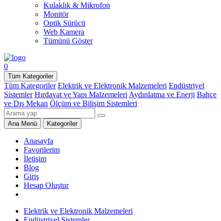
Kulaklık & Mikrofon
Monitör
Optik Sürücü
Web Kamera
Tümünü Göster
0
Tüm Kategoriler
Tüm Kategoriler
Elektrik ve Elektronik Malzemeleri
Endüstriyel
Sistemler
Hırdavat ve Yapı Malzemeleri
Aydınlatma ve Enerji
Bahçe
ve Dış Mekan
Ölçüm ve Bilişim Sistemleri
Ana Menü
Kategoriler
Anasayfa
Favorilerim
İletişim
Blog
Giriş
Hesap Oluştur
Elektrik ve Elektronik Malzemeleri
Endüstriyel Sistemler