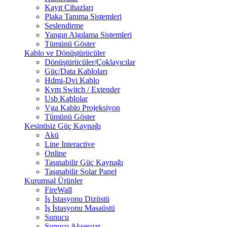
Kayıt Cihazları
Plaka Tanıma Sistemleri
Seslendirme
Yangın Algılama Sistemleri
Tümünü Göster
Kablo ve Dönüştürücüler
Dönüştürücüler/Çoklayıcılar
Güç/Data Kabloları
Hdmi-Dvi Kablo
Kvm Switch / Extender
Usb Kablolar
Vga Kablo Projeksiyon
Tümünü Göster
Kesintisiz Güç Kaynağı
Akü
Line Interactive
Online
Taşınabilir Güç Kaynağı
Taşınabilir Solar Panel
Kurumsal Ürünler
FireWall
İş İstasyonu Dizüstü
İş İstasyonu Masaüstü
Sunucu
Sunucu Aksesuar