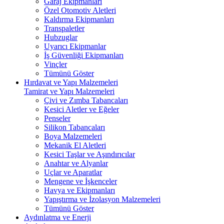
Garaj Ekipmanları
Özel Otomotiv Aletleri
Kaldırma Ekipmanları
Transpaletler
Hubzuglar
Uyarıcı Ekipmanlar
İş Güvenliği Ekipmanları
Vinçler
Tümünü Göster
Hırdavat ve Yapı Malzemeleri
Tamirat ve Yapı Malzemeleri
Çivi ve Zımba Tabancaları
Kesici Aletler ve Eğeler
Penseler
Silikon Tabancaları
Boya Malzemeleri
Mekanik El Aletleri
Kesici Taşlar ve Aşındırıcılar
Anahtar ve Alyanlar
Uçlar ve Aparatlar
Mengene ve İşkenceler
Havya ve Ekipmanları
Yapıştırma ve İzolasyon Malzemeleri
Tümünü Göster
Aydınlatma ve Enerji