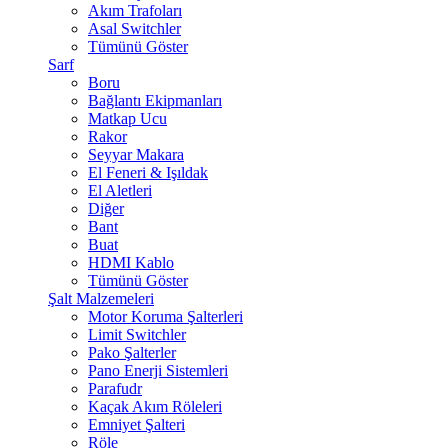
Akım Trafoları
Asal Switchler
Tümünü Göster
Sarf
Boru
Bağlantı Ekipmanları
Matkap Ucu
Rakor
Seyyar Makara
El Feneri & Işıldak
El Aletleri
Diğer
Bant
Buat
HDMI Kablo
Tümünü Göster
Şalt Malzemeleri
Motor Koruma Şalterleri
Limit Switchler
Pako Şalterler
Pano Enerji Sistemleri
Parafudr
Kaçak Akım Röleleri
Emniyet Şalteri
Röle