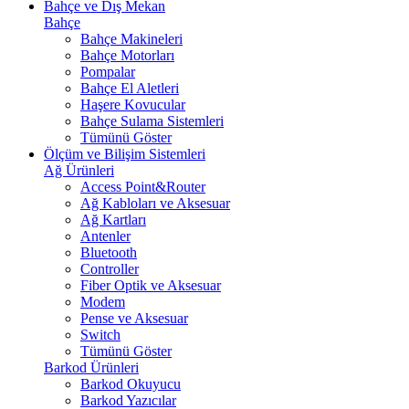
Bahçe ve Dış Mekan
Bahçe
Bahçe Makineleri
Bahçe Motorları
Pompalar
Bahçe El Aletleri
Haşere Kovucular
Bahçe Sulama Sistemleri
Tümünü Göster
Ölçüm ve Bilişim Sistemleri
Ağ Ürünleri
Access Point&Router
Ağ Kabloları ve Aksesuar
Ağ Kartları
Antenler
Bluetooth
Controller
Fiber Optik ve Aksesuar
Modem
Pense ve Aksesuar
Switch
Tümünü Göster
Barkod Ürünleri
Barkod Okuyucu
Barkod Yazıcılar