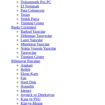
Dokunmatik Pos PC
El Terminali
Para Çekmecesi
Terazi
Yedek Parça
Tümünü Göster
Baskı Çözümleri
Barkod Yazıcılar
Döküman Tarayıcılar
Lazer Yazıcılar
Mürekkep Yazıcılar
Nokta Vuruşlu Yazıcılar
Tarayıcılar
Tümünü Göster
Bilgisayar Parçaları
Anakart
Bellek
Ekran Kartı
Fan
Hard Disk
Hoparlör
İşlemci
Joystick ve Direksiyon
Kasa ve PSU
Klavye-Mouse