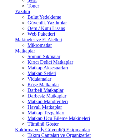
Şerit
Toner
Yazılım
Bulut Yedekleme
Güvenlik Yazılımlar
Oem / Kutu Lisans
Web Paketleri
Makineler ve El Aletleri
Mikromatlar
Matkaplar
Somun Sıkmalar
Kırıcı Delici Matkaplar
Matkap Aksesuarları
Matkap Setleri
Vidalamalar
Köşe Matkaplar
Darbeli Matkaplar
Darbesiz Matkaplar
Matkap Mandrenleri
Havalı Matkaplar
Matkap Tezgahları
Matkap Ucu Bileme Makineleri
Tümünü Göster
Kaldırma ve İş Güvenliği Ekipmanları
Takım Çantaları ve Organizerler