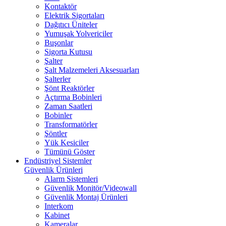
Kontaktör
Elektrik Sigortaları
Dağıtıcı Üniteler
Yumuşak Yolvericiler
Buşonlar
Sigorta Kutusu
Şalter
Şalt Malzemeleri Aksesuarları
Şalterler
Şönt Reaktörler
Açtırma Bobinleri
Zaman Saatleri
Bobinler
Transformatörler
Şöntler
Yük Kesiciler
Tümünü Göster
Endüstriyel Sistemler
Güvenlik Ürünleri
Alarm Sistemleri
Güvenlik Monitör/Videowall
Güvenlik Montaj Ürünleri
Interkom
Kabinet
Kameralar