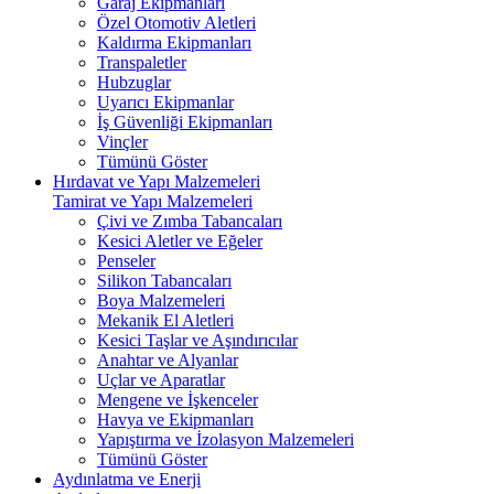
Garaj Ekipmanları
Özel Otomotiv Aletleri
Kaldırma Ekipmanları
Transpaletler
Hubzuglar
Uyarıcı Ekipmanlar
İş Güvenliği Ekipmanları
Vinçler
Tümünü Göster
Hırdavat ve Yapı Malzemeleri
Tamirat ve Yapı Malzemeleri
Çivi ve Zımba Tabancaları
Kesici Aletler ve Eğeler
Penseler
Silikon Tabancaları
Boya Malzemeleri
Mekanik El Aletleri
Kesici Taşlar ve Aşındırıcılar
Anahtar ve Alyanlar
Uçlar ve Aparatlar
Mengene ve İşkenceler
Havya ve Ekipmanları
Yapıştırma ve İzolasyon Malzemeleri
Tümünü Göster
Aydınlatma ve Enerji