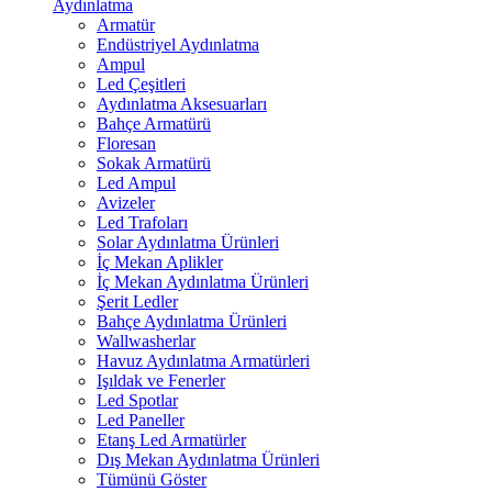
Aydınlatma
Armatür
Endüstriyel Aydınlatma
Ampul
Led Çeşitleri
Aydınlatma Aksesuarları
Bahçe Armatürü
Floresan
Sokak Armatürü
Led Ampul
Avizeler
Led Trafoları
Solar Aydınlatma Ürünleri
İç Mekan Aplikler
İç Mekan Aydınlatma Ürünleri
Şerit Ledler
Bahçe Aydınlatma Ürünleri
Wallwasherlar
Havuz Aydınlatma Armatürleri
Işıldak ve Fenerler
Led Spotlar
Led Paneller
Etanş Led Armatürler
Dış Mekan Aydınlatma Ürünleri
Tümünü Göster