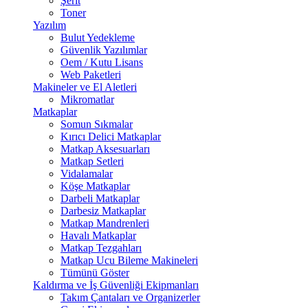
Şerit
Toner
Yazılım
Bulut Yedekleme
Güvenlik Yazılımlar
Oem / Kutu Lisans
Web Paketleri
Makineler ve El Aletleri
Mikromatlar
Matkaplar
Somun Sıkmalar
Kırıcı Delici Matkaplar
Matkap Aksesuarları
Matkap Setleri
Vidalamalar
Köşe Matkaplar
Darbeli Matkaplar
Darbesiz Matkaplar
Matkap Mandrenleri
Havalı Matkaplar
Matkap Tezgahları
Matkap Ucu Bileme Makineleri
Tümünü Göster
Kaldırma ve İş Güvenliği Ekipmanları
Takım Çantaları ve Organizerler