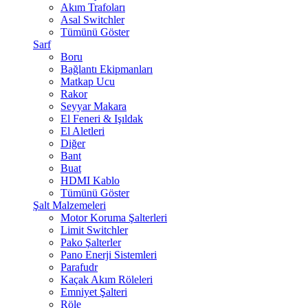
Akım Trafoları
Asal Switchler
Tümünü Göster
Sarf
Boru
Bağlantı Ekipmanları
Matkap Ucu
Rakor
Seyyar Makara
El Feneri & Işıldak
El Aletleri
Diğer
Bant
Buat
HDMI Kablo
Tümünü Göster
Şalt Malzemeleri
Motor Koruma Şalterleri
Limit Switchler
Pako Şalterler
Pano Enerji Sistemleri
Parafudr
Kaçak Akım Röleleri
Emniyet Şalteri
Röle