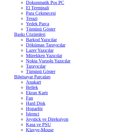
Dokunmatik Pos PC
El Terminali
Para Çekmecesi
Terazi
Yedek Parça
Tümünü Göster
Baskı Çözümleri
Barkod Yazıcılar
Döküman Tarayıcılar
Lazer Yazıcılar
Mürekkep Yazıcılar
Nokta Vuruşlu Yazıcılar
Tarayıcılar
Tümünü Göster
Bilgisayar Parçaları
Anakart
Bellek
Ekran Kartı
Fan
Hard Disk
Hoparlör
İşlemci
Joystick ve Direksiyon
Kasa ve PSU
Klavye-Mouse