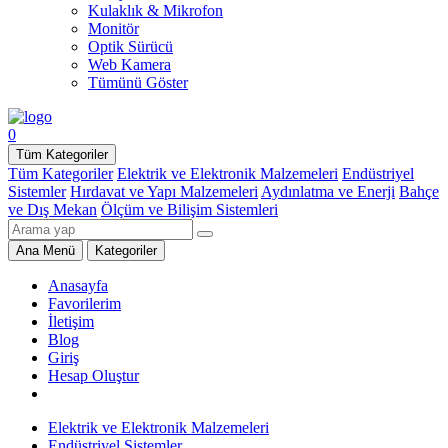
Kulaklık & Mikrofon
Monitör
Optik Sürücü
Web Kamera
Tümünü Göster
0
Tüm Kategoriler
Tüm Kategoriler
Elektrik ve Elektronik Malzemeleri
Endüstriyel
Sistemler
Hırdavat ve Yapı Malzemeleri
Aydınlatma ve Enerji
Bahçe
ve Dış Mekan
Ölçüm ve Bilişim Sistemleri
Ana Menü
Kategoriler
Anasayfa
Favorilerim
İletişim
Blog
Giriş
Hesap Oluştur
Elektrik ve Elektronik Malzemeleri
Endüstriyel Sistemler