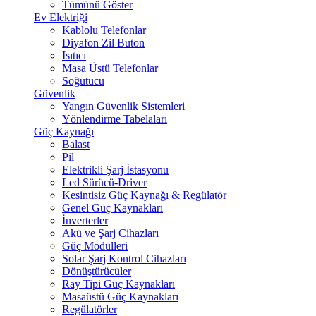
Tümünü Göster
Ev Elektriği
Kablolu Telefonlar
Diyafon Zil Buton
Isıtıcı
Masa Üstü Telefonlar
Soğutucu
Güvenlik
Yangın Güvenlik Sistemleri
Yönlendirme Tabelaları
Güç Kaynağı
Balast
Pil
Elektrikli Şarj İstasyonu
Led Sürücü-Driver
Kesintisiz Güç Kaynağı & Regülatör
Genel Güç Kaynakları
İnverterler
Akü ve Şarj Cihazları
Güç Modülleri
Solar Şarj Kontrol Cihazları
Dönüştürücüler
Ray Tipi Güç Kaynakları
Masaüstü Güç Kaynakları
Regülatörler