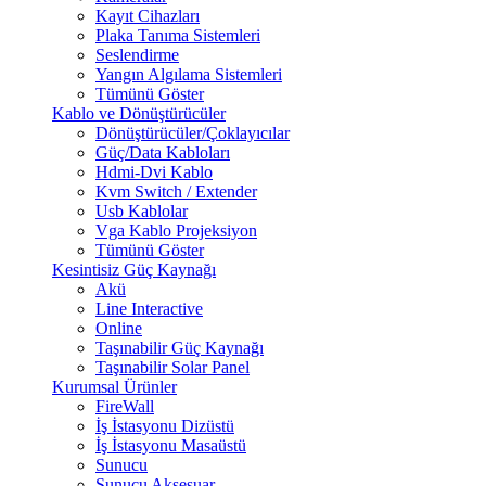
Kayıt Cihazları
Plaka Tanıma Sistemleri
Seslendirme
Yangın Algılama Sistemleri
Tümünü Göster
Kablo ve Dönüştürücüler
Dönüştürücüler/Çoklayıcılar
Güç/Data Kabloları
Hdmi-Dvi Kablo
Kvm Switch / Extender
Usb Kablolar
Vga Kablo Projeksiyon
Tümünü Göster
Kesintisiz Güç Kaynağı
Akü
Line Interactive
Online
Taşınabilir Güç Kaynağı
Taşınabilir Solar Panel
Kurumsal Ürünler
FireWall
İş İstasyonu Dizüstü
İş İstasyonu Masaüstü
Sunucu
Sunucu Aksesuar