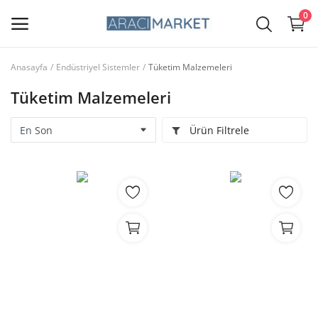
0
Anasayfa
Endüstriyel Sistemler
Tüketim Malzemeleri
Ana Menü
Tüketim Malzemeleri
Kategoriler
Ürün Filtrele
Anasayfa
Favorilerim
İletişim
Blog
Giriş