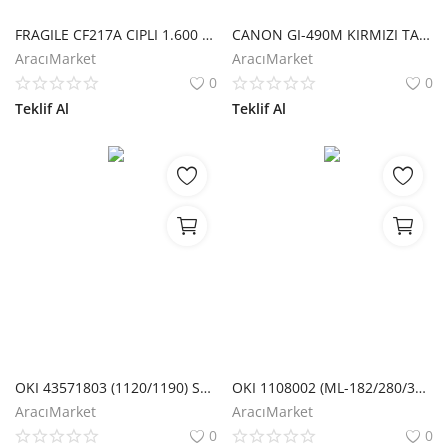
Hesap Oluştur
FRAGILE CF217A CIPLI 1.600 SAYFA
CANON GI-490M KIRMIZI TANK KARTUS 7.000 SAYFA
AracıMarket
AracıMarket
0
0
Teklif Al
Teklif Al
OKI 43571803 (1120/1190) SERIT
OKI 1108002 (ML-182/280/320/321/3320/3321) ŞERIT
AracıMarket
AracıMarket
0
0