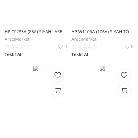
HP CF283A (83A) SIYAH LASERJET TONER
HP W1106A (106A) SIYAH TONER 1.000 SAYFA
AracıMarket
AracıMarket
0
0
Teklif Al
Teklif Al