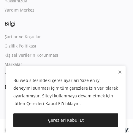
Hakkımızda
Yardım Merkezi
Bilgi
Şartlar ve Koşullar
Gizlilik Politikası
Kişisel Verilerin Korunması
Markalar
Kullanım Sözleşmesi
Bu web sitesindeki çerez ayarları 'size en iyi
Bizi Takip Edin
deneyimi sunması için' tüm çerezlere izin ver 'olarak
ayarlanmıştır. Siteyi kullanmaya devam etmek için
lütfen Çerezleri Kabul Et'i tıklayın.
Çerezleri Kabul Et
© 2023 | Eygsoft