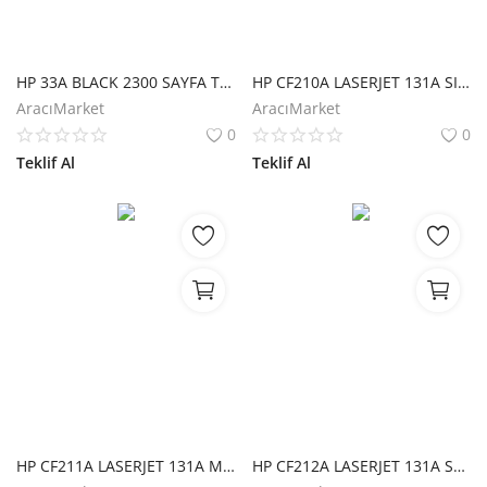
HP 33A BLACK 2300 SAYFA TONER CF233A
HP CF210A LASERJET 131A SIYAH TONER
AracıMarket
AracıMarket
0
0
Teklif Al
Teklif Al
HP CF211A LASERJET 131A MAVI TONER
HP CF212A LASERJET 131A SARI TONER