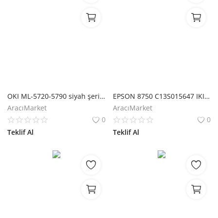
OKI ML-5720-5790 siyah şerit (44173405)
EPSON 8750 C13S015647 IKILI SERIT (LX-300/LX-350)
AracıMarket
AracıMarket
0
0
Teklif Al
Teklif Al