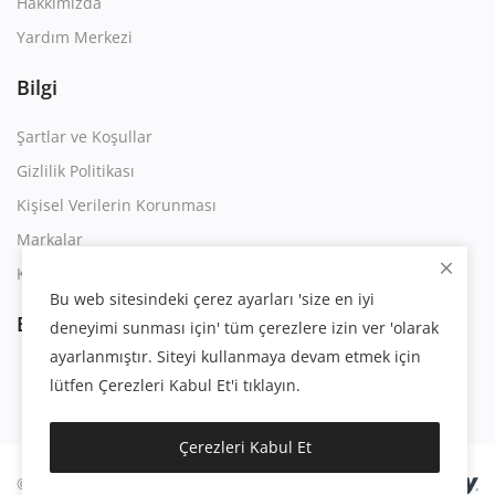
Hakkımızda
Yardım Merkezi
Bilgi
Şartlar ve Koşullar
Gizlilik Politikası
Kişisel Verilerin Korunması
Markalar
Kullanım Sözleşmesi
Bu web sitesindeki çerez ayarları 'size en iyi
Bizi Takip Edin
deneyimi sunması için' tüm çerezlere izin ver 'olarak
ayarlanmıştır. Siteyi kullanmaya devam etmek için
lütfen Çerezleri Kabul Et'i tıklayın.
Çerezleri Kabul Et
© 2023 | Eygsoft