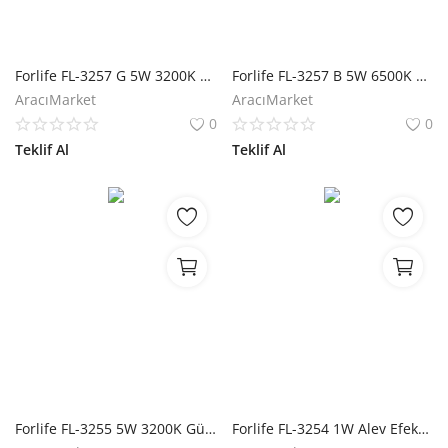
Forlife FL-3257 G 5W 3200K Günışığı Solar Pati Çim Armatürü
Forlife FL-3257 B 5W 6500K Beyaz Solar Pati Çim Armatürü
AracıMarket
AracıMarket
0
0
Teklif Al
Teklif Al
Forlife FL-3255 5W 3200K Günışığı Solar Çim Armatürü
Forlife FL-3254 1W Alev Efektli Solar Mum Armatür