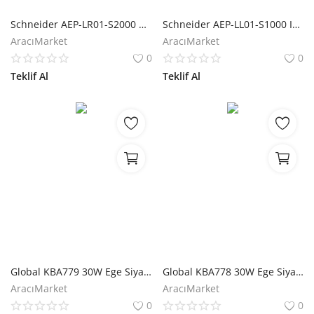
Hesap Oluştur
Schneider AEP-LR01-S2000 Taşınabilir Solar Lamba
Schneider AEP-LL01-S1000 IP54 Mobiya Lite Lamba
AracıMarket
AracıMarket
0
0
Teklif Al
Teklif Al
Global KBA779 30W Ege Siyah Solar Park Bahçe Armatürü
Global KBA778 30W Ege Siyah Solar Kazıklı Çim Armatürü
AracıMarket
AracıMarket
0
0