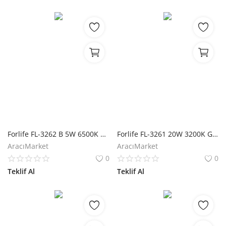
Forlife FL-3262 B 5W 6500K Beyaz Solar Çim Armatürü
Forlife FL-3261 20W 3200K Günışığı 5m Solar Işık Zinciri
AracıMarket
AracıMarket
0
0
Teklif Al
Teklif Al