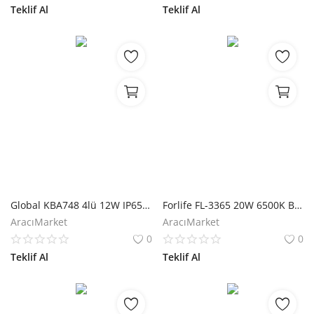
Teklif Al
Teklif Al
Global KBA748 4lü 12W IP65 ABS Solar Kazıklı Çim Armatürü
Forlife FL-3365 20W 6500K Beyaz Solar Kamp Feneri
AracıMarket
AracıMarket
0
0
Teklif Al
Teklif Al