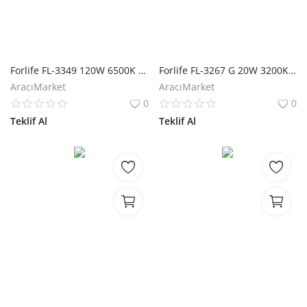
Forlife FL-3349 120W 6500K Beyaz Solar Sokak Armatürü
Forlife FL-3267 G 20W 3200K Günışığı Solar Çim Armatürü
AracıMarket
AracıMarket
0
0
Teklif Al
Teklif Al