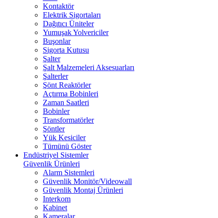
Kontaktör
Elektrik Sigortaları
Dağıtıcı Üniteler
Yumuşak Yolvericiler
Buşonlar
Sigorta Kutusu
Şalter
Şalt Malzemeleri Aksesuarları
Şalterler
Şönt Reaktörler
Açtırma Bobinleri
Zaman Saatleri
Bobinler
Transformatörler
Şöntler
Yük Kesiciler
Tümünü Göster
Endüstriyel Sistemler
Güvenlik Ürünleri
Alarm Sistemleri
Güvenlik Monitör/Videowall
Güvenlik Montaj Ürünleri
Interkom
Kabinet
Kameralar