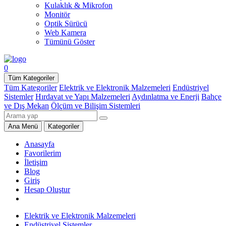
Kulaklık & Mikrofon
Monitör
Optik Sürücü
Web Kamera
Tümünü Göster
0
Tüm Kategoriler
Tüm Kategoriler
Elektrik ve Elektronik Malzemeleri
Endüstriyel
Sistemler
Hırdavat ve Yapı Malzemeleri
Aydınlatma ve Enerji
Bahçe
ve Dış Mekan
Ölçüm ve Bilişim Sistemleri
Ana Menü
Kategoriler
Anasayfa
Favorilerim
İletişim
Blog
Giriş
Hesap Oluştur
Elektrik ve Elektronik Malzemeleri
Endüstriyel Sistemler