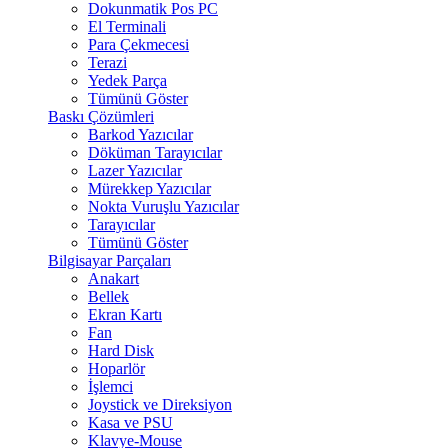
Dokunmatik Pos PC
El Terminali
Para Çekmecesi
Terazi
Yedek Parça
Tümünü Göster
Baskı Çözümleri
Barkod Yazıcılar
Döküman Tarayıcılar
Lazer Yazıcılar
Mürekkep Yazıcılar
Nokta Vuruşlu Yazıcılar
Tarayıcılar
Tümünü Göster
Bilgisayar Parçaları
Anakart
Bellek
Ekran Kartı
Fan
Hard Disk
Hoparlör
İşlemci
Joystick ve Direksiyon
Kasa ve PSU
Klavye-Mouse