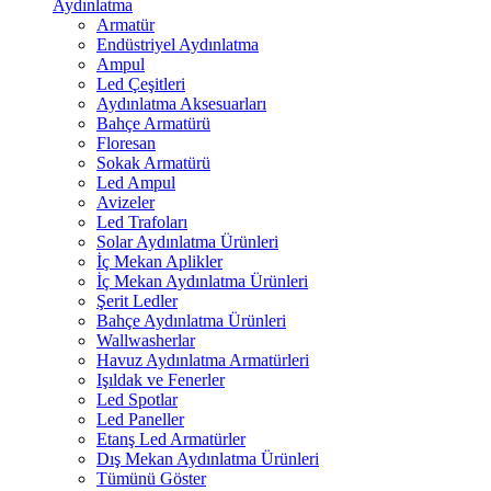
Aydınlatma
Armatür
Endüstriyel Aydınlatma
Ampul
Led Çeşitleri
Aydınlatma Aksesuarları
Bahçe Armatürü
Floresan
Sokak Armatürü
Led Ampul
Avizeler
Led Trafoları
Solar Aydınlatma Ürünleri
İç Mekan Aplikler
İç Mekan Aydınlatma Ürünleri
Şerit Ledler
Bahçe Aydınlatma Ürünleri
Wallwasherlar
Havuz Aydınlatma Armatürleri
Işıldak ve Fenerler
Led Spotlar
Led Paneller
Etanş Led Armatürler
Dış Mekan Aydınlatma Ürünleri
Tümünü Göster