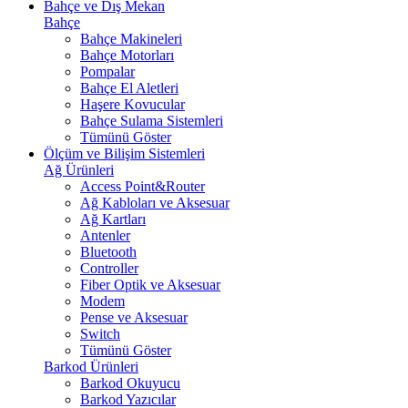
Bahçe ve Dış Mekan
Bahçe
Bahçe Makineleri
Bahçe Motorları
Pompalar
Bahçe El Aletleri
Haşere Kovucular
Bahçe Sulama Sistemleri
Tümünü Göster
Ölçüm ve Bilişim Sistemleri
Ağ Ürünleri
Access Point&Router
Ağ Kabloları ve Aksesuar
Ağ Kartları
Antenler
Bluetooth
Controller
Fiber Optik ve Aksesuar
Modem
Pense ve Aksesuar
Switch
Tümünü Göster
Barkod Ürünleri
Barkod Okuyucu
Barkod Yazıcılar