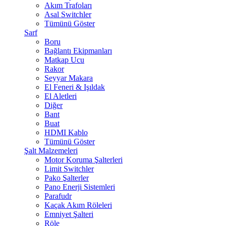
Akım Trafoları
Asal Switchler
Tümünü Göster
Sarf
Boru
Bağlantı Ekipmanları
Matkap Ucu
Rakor
Seyyar Makara
El Feneri & Işıldak
El Aletleri
Diğer
Bant
Buat
HDMI Kablo
Tümünü Göster
Şalt Malzemeleri
Motor Koruma Şalterleri
Limit Switchler
Pako Şalterler
Pano Enerji Sistemleri
Parafudr
Kaçak Akım Röleleri
Emniyet Şalteri
Röle