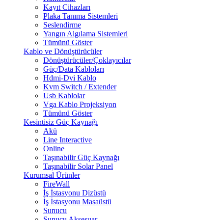
Kayıt Cihazları
Plaka Tanıma Sistemleri
Seslendirme
Yangın Algılama Sistemleri
Tümünü Göster
Kablo ve Dönüştürücüler
Dönüştürücüler/Çoklayıcılar
Güç/Data Kabloları
Hdmi-Dvi Kablo
Kvm Switch / Extender
Usb Kablolar
Vga Kablo Projeksiyon
Tümünü Göster
Kesintisiz Güç Kaynağı
Akü
Line Interactive
Online
Taşınabilir Güç Kaynağı
Taşınabilir Solar Panel
Kurumsal Ürünler
FireWall
İş İstasyonu Dizüstü
İş İstasyonu Masaüstü
Sunucu
Sunucu Aksesuar