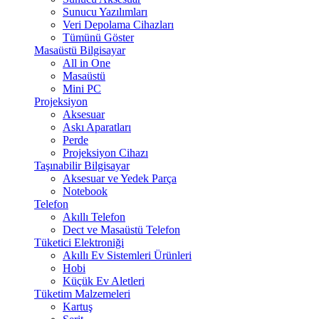
Sunucu Yazılımları
Veri Depolama Cihazları
Tümünü Göster
Masaüstü Bilgisayar
All in One
Masaüstü
Mini PC
Projeksiyon
Aksesuar
Askı Aparatları
Perde
Projeksiyon Cihazı
Taşınabilir Bilgisayar
Aksesuar ve Yedek Parça
Notebook
Telefon
Akıllı Telefon
Dect ve Masaüstü Telefon
Tüketici Elektroniği
Akıllı Ev Sistemleri Ürünleri
Hobi
Küçük Ev Aletleri
Tüketim Malzemeleri
Kartuş