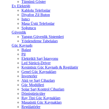
Tümünü Göster
Ev Elektriği
Kablolu Telefonlar
Diyafon Zil Buton
Isıtıcı
Masa Üstü Telefonlar
Soğutucu
Güvenlik
Yangın Güvenlik Sistemleri
Yönlendirme Tabelaları
Güç Kaynağı
Balast
Pil
Elektrikli Şarj İstasyonu
Led Sürücü-Driver
Kesintisiz Güç Kaynağı & Regülatör
Genel Güç Kaynakları
İnverterler
Akü ve Şarj Cihazları
Güç Modülleri
Solar Şarj Kontrol Cihazları
Dönüştürücüler
Ray Tipi Güç Kaynakları
Masaüstü Güç Kaynakları
Regülatörler