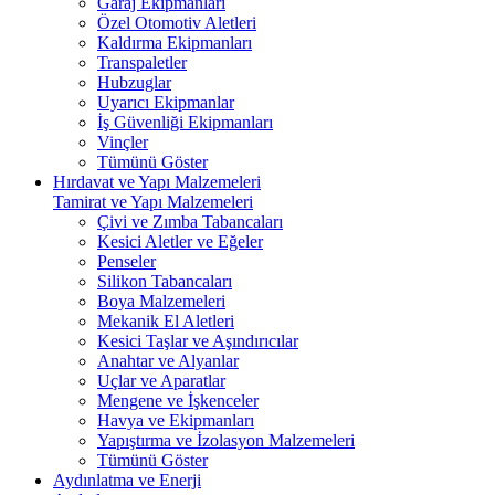
Garaj Ekipmanları
Özel Otomotiv Aletleri
Kaldırma Ekipmanları
Transpaletler
Hubzuglar
Uyarıcı Ekipmanlar
İş Güvenliği Ekipmanları
Vinçler
Tümünü Göster
Hırdavat ve Yapı Malzemeleri
Tamirat ve Yapı Malzemeleri
Çivi ve Zımba Tabancaları
Kesici Aletler ve Eğeler
Penseler
Silikon Tabancaları
Boya Malzemeleri
Mekanik El Aletleri
Kesici Taşlar ve Aşındırıcılar
Anahtar ve Alyanlar
Uçlar ve Aparatlar
Mengene ve İşkenceler
Havya ve Ekipmanları
Yapıştırma ve İzolasyon Malzemeleri
Tümünü Göster
Aydınlatma ve Enerji