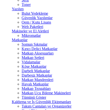
Şerit
Toner
Yazılım
Bulut Yedekleme
Güvenlik Yazılımlar
Oem / Kutu Lisans
Web Paketleri
Makineler ve El Aletleri
Mikromatlar
Matkaplar
Somun Sıkmalar
Kırıcı Delici Matkaplar
Matkap Aksesuarları
Matkap Setleri
Vidalamalar
Köşe Matkaplar
Darbeli Matkaplar
Darbesiz Matkaplar
Matkap Mandrenleri
Havalı Matkaplar
Matkap Tezgahları
Matkap Ucu Bileme Makineleri
Tümünü Göster
Kaldırma ve İş Güvenliği Ekipmanları
Takım Çantaları ve Organizerler