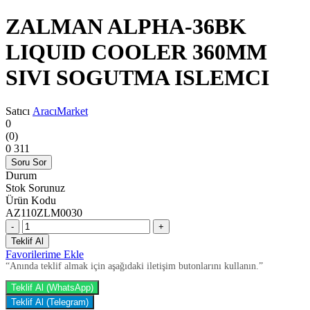
ZALMAN ALPHA-36BK
LIQUID COOLER 360MM
SIVI SOGUTMA ISLEMCI
Satıcı
AracıMarket
0
(0)
0
311
Soru Sor
Durum
Stok Sorunuz
Ürün Kodu
AZ110ZLM0030
-
+
Teklif Al
Favorilerime Ekle
“Anında teklif almak için aşağıdaki iletişim butonlarını kullanın.”
Teklif Al (WhatsApp)
Teklif Al (Telegram)