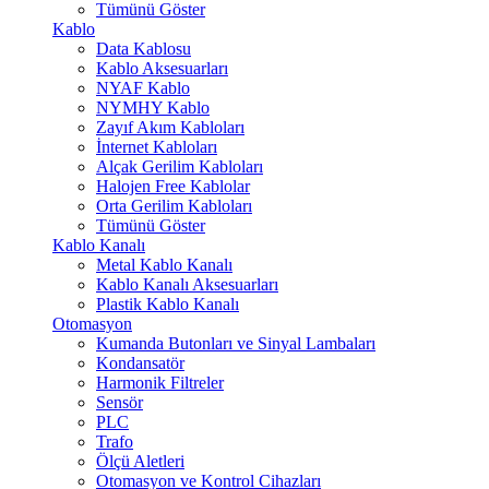
Tümünü Göster
Kablo
Data Kablosu
Kablo Aksesuarları
NYAF Kablo
NYMHY Kablo
Zayıf Akım Kabloları
İnternet Kabloları
Alçak Gerilim Kabloları
Halojen Free Kablolar
Orta Gerilim Kabloları
Tümünü Göster
Kablo Kanalı
Metal Kablo Kanalı
Kablo Kanalı Aksesuarları
Plastik Kablo Kanalı
Otomasyon
Kumanda Butonları ve Sinyal Lambaları
Kondansatör
Harmonik Filtreler
Sensör
PLC
Trafo
Ölçü Aletleri
Otomasyon ve Kontrol Cihazları