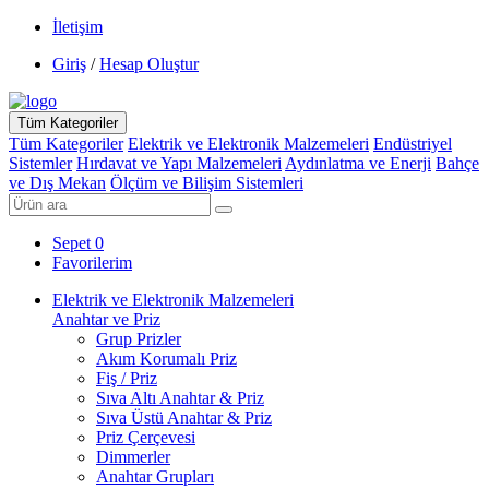
İletişim
Giriş
/
Hesap Oluştur
Tüm Kategoriler
Tüm Kategoriler
Elektrik ve Elektronik Malzemeleri
Endüstriyel
Sistemler
Hırdavat ve Yapı Malzemeleri
Aydınlatma ve Enerji
Bahçe
ve Dış Mekan
Ölçüm ve Bilişim Sistemleri
Sepet
0
Favorilerim
Elektrik ve Elektronik Malzemeleri
Anahtar ve Priz
Grup Prizler
Akım Korumalı Priz
Fiş / Priz
Sıva Altı Anahtar & Priz
Sıva Üstü Anahtar & Priz
Priz Çerçevesi
Dimmerler
Anahtar Grupları