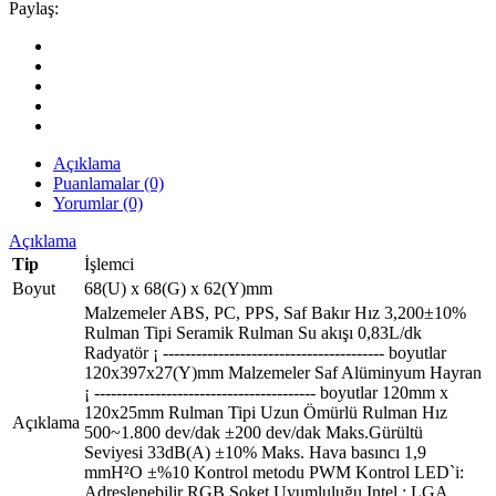
Paylaş:
Açıklama
Puanlamalar (0)
Yorumlar (0)
Açıklama
Tip
İşlemci
Boyut
68(U) x 68(G) x 62(Y)mm
Malzemeler ABS, PC, PPS, Saf Bakır Hız 3,200±10%
Rulman Tipi Seramik Rulman Su akışı 0,83L/dk
Radyatör ¡ ---------------------------------------- boyutlar
120x397x27(Y)mm Malzemeler Saf Alüminyum Hayran
¡ ---------------------------------------- boyutlar 120mm x
120x25mm Rulman Tipi Uzun Ömürlü Rulman Hız
Açıklama
500~1.800 dev/dak ±200 dev/dak Maks.Gürültü
Seviyesi 33dB(A) ±10% Maks. Hava basıncı 1,9
mmH²O ±%10 Kontrol metodu PWM Kontrol LED`i:
Adreslenebilir RGB Soket Uyumluluğu Intel : LGA