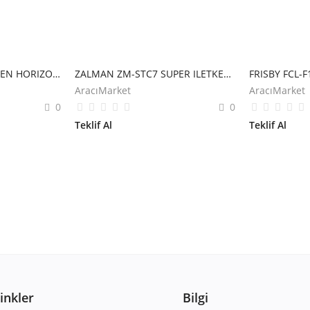
THERMALRIGHT FROZEN HORIZON 360MM BLACK ARGB SIVI SOĞUTMA İŞLEMCİ
ZALMAN ZM-STC7 SUPER ILETKEN 4 GRAM YUKSEK PERFORMANSLI TERMAL MACUN (7.2 W/m-K)
AracıMarket
AracıMarket
0
0
Teklif Al
Teklif Al
Linkler
Bilgi