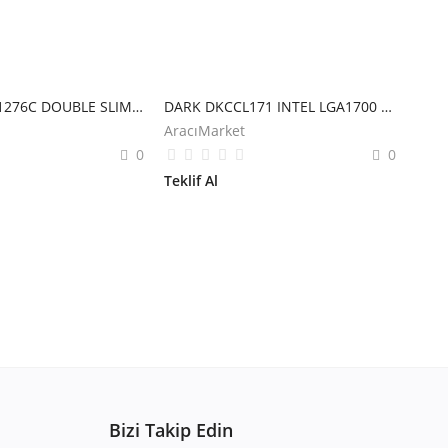
FRISBY FCL-F1276C DOUBLE SLIM RING 5 RENK 120MM KASA FANI
DARK DKCCL171 INTEL LGA1700 UYUMLU BAKIR DESTEKLI İŞLEMCİ FAN
AracıMarket
0
0
Teklif Al
Bizi Takip Edin