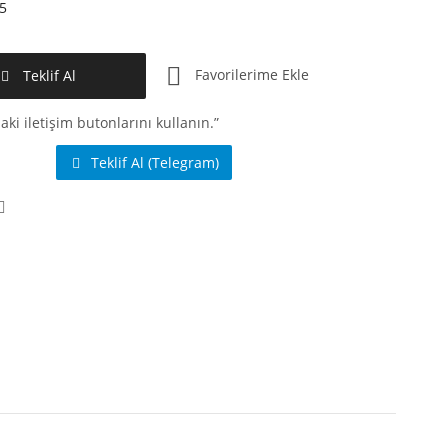
5
Favorilerime Ekle
Teklif Al
aki iletişim butonlarını kullanın.”
Teklif Al (Telegram)