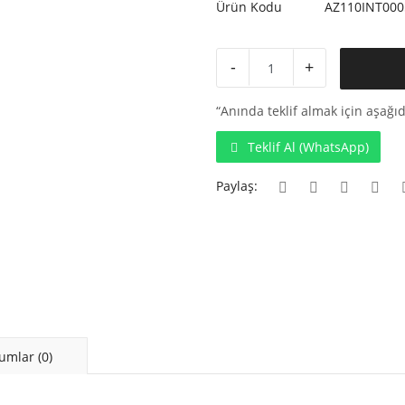
Ürün Kodu
AZ110INT000
-
+
“Anında teklif almak için aşağıd
Teklif Al (WhatsApp)
Paylaş:
umlar (0)