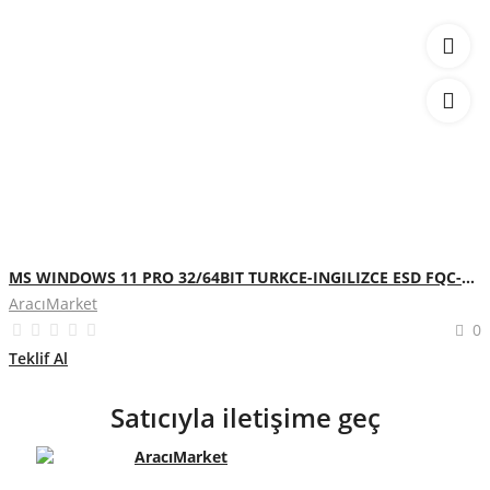
MS WINDOWS 11 PRO 32/64BIT TURKCE-INGILIZCE ESD FQC-10572 (ELEKTRONIK ORTAMDA GONDERILIR)
AracıMarket
0
Teklif Al
Satıcıyla iletişime geç
AracıMarket