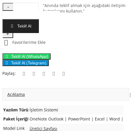
“Anında teklif almak için aşağıdaki iletişim
-
butonlarını kullanın.”
Teklif Al
+
Favorilerime Ekle
Teklif Al (WhatsApp)
Teklif Al (Telegram)
Paylaş:
Açıklama
Yazılım Türü
İşletim Sistemi
Paket İçeriği
OneNote Outlook
|
PowerPoint
|
Excel
|
Word
|
Model Link
Üretici Sayfası