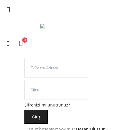
Ana Menü
0
Giriş
Kategoriler
Anasayfa
Favorilerim
İletişim
Blog
Şifrenizi mi unuttunuz?
Giriş
Giriş
Hesap Oluştur
Henüz hesabınız yok mu?
Hesap Oluştur