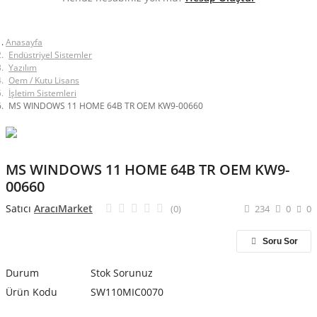
Anasayfa
Endüstriyel Sistemler
Yazılım
Oem / Kutu Lisans
Elektrik ve Elektronik Malzemeleri
İşletim Sistemleri
MS WINDOWS 11 HOME 64B TR OEM KW9-00660
Endüstriyel Sistemler
Hırdavat ve Yapı Malzemeleri
MS WINDOWS 11 HOME 64B TR OEM KW9-
00660
Aydınlatma ve Enerji
Satıcı
AracıMarket
(0)
234
0
0
Bahçe ve Dış Mekan
Soru Sor
Ölçüm ve Bilişim Sistemleri
Durum
Stok Sorunuz
Ürün Kodu
SW110MIC0070