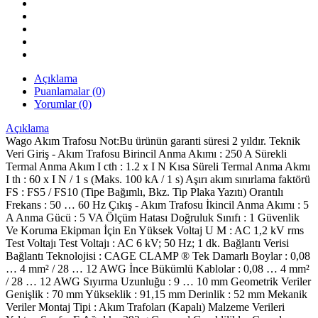
Açıklama
Puanlamalar (0)
Yorumlar (0)
Açıklama
Wago Akım Trafosu Not:Bu ürünün garanti süresi 2 yıldır. Teknik
Veri Giriş - Akım Trafosu Birincil Anma Akımı : 250 A Sürekli
Termal Anma Akım I cth : 1.2 x I N Kısa Süreli Termal Anma Akmı
I th : 60 x I N / 1 s (Maks. 100 kA / 1 s) Aşırı akım sınırlama faktörü
FS : FS5 / FS10 (Tipe Bağımlı, Bkz. Tip Plaka Yazıtı) Orantılı
Frekans : 50 … 60 Hz Çıkış - Akım Trafosu İkincil Anma Akımı : 5
A Anma Gücü : 5 VA Ölçüm Hatası Doğruluk Sınıfı : 1 Güvenlik
Ve Koruma Ekipman İçin En Yüksek Voltaj U M : AC 1,2 kV rms
Test Voltajı Test Voltajı : AC 6 kV; 50 Hz; 1 dk. Bağlantı Verisi
Bağlantı Teknolojisi : CAGE CLAMP ® Tek Damarlı Boylar : 0,08
… 4 mm² / 28 … 12 AWG İnce Bükümlü Kablolar : 0,08 … 4 mm²
/ 28 … 12 AWG Sıyırma Uzunluğu : 9 … 10 mm Geometrik Veriler
Genişlik : 70 mm Yükseklik : 91,15 mm Derinlik : 52 mm Mekanik
Veriler Montaj Tipi : Akım Trafoları (Kapalı) Malzeme Verileri