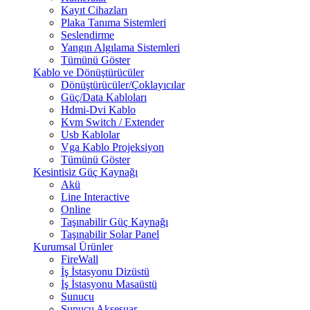
Kayıt Cihazları
Plaka Tanıma Sistemleri
Seslendirme
Yangın Algılama Sistemleri
Tümünü Göster
Kablo ve Dönüştürücüler
Dönüştürücüler/Çoklayıcılar
Güç/Data Kabloları
Hdmi-Dvi Kablo
Kvm Switch / Extender
Usb Kablolar
Vga Kablo Projeksiyon
Tümünü Göster
Kesintisiz Güç Kaynağı
Akü
Line Interactive
Online
Taşınabilir Güç Kaynağı
Taşınabilir Solar Panel
Kurumsal Ürünler
FireWall
İş İstasyonu Dizüstü
İş İstasyonu Masaüstü
Sunucu
Sunucu Aksesuar