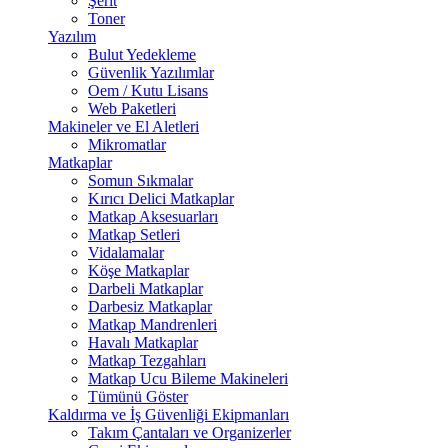
Şerit
Toner
Yazılım
Bulut Yedekleme
Güvenlik Yazılımlar
Oem / Kutu Lisans
Web Paketleri
Makineler ve El Aletleri
Mikromatlar
Matkaplar
Somun Sıkmalar
Kırıcı Delici Matkaplar
Matkap Aksesuarları
Matkap Setleri
Vidalamalar
Köşe Matkaplar
Darbeli Matkaplar
Darbesiz Matkaplar
Matkap Mandrenleri
Havalı Matkaplar
Matkap Tezgahları
Matkap Ucu Bileme Makineleri
Tümünü Göster
Kaldırma ve İş Güvenliği Ekipmanları
Takım Çantaları ve Organizerler