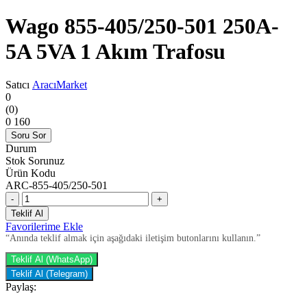
Wago 855-405/250-501 250A-
5A 5VA 1 Akım Trafosu
Satıcı
AracıMarket
0
(0)
0
160
Soru Sor
Durum
Stok Sorunuz
Ürün Kodu
ARC-855-405/250-501
-
+
Teklif Al
Favorilerime Ekle
“Anında teklif almak için aşağıdaki iletişim butonlarını kullanın.”
Teklif Al (WhatsApp)
Teklif Al (Telegram)
Paylaş: