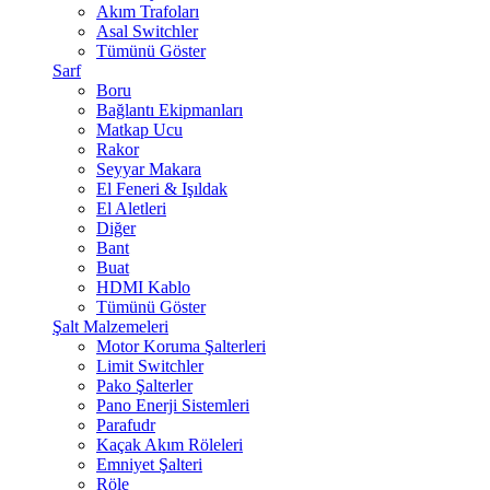
Akım Trafoları
Asal Switchler
Tümünü Göster
Sarf
Boru
Bağlantı Ekipmanları
Matkap Ucu
Rakor
Seyyar Makara
El Feneri & Işıldak
El Aletleri
Diğer
Bant
Buat
HDMI Kablo
Tümünü Göster
Şalt Malzemeleri
Motor Koruma Şalterleri
Limit Switchler
Pako Şalterler
Pano Enerji Sistemleri
Parafudr
Kaçak Akım Röleleri
Emniyet Şalteri
Röle