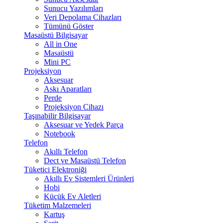
Sunucu Yazılımları
Veri Depolama Cihazları
Tümünü Göster
Masaüstü Bilgisayar
All in One
Masaüstü
Mini PC
Projeksiyon
Aksesuar
Askı Aparatları
Perde
Projeksiyon Cihazı
Taşınabilir Bilgisayar
Aksesuar ve Yedek Parça
Notebook
Telefon
Akıllı Telefon
Dect ve Masaüstü Telefon
Tüketici Elektroniği
Akıllı Ev Sistemleri Ürünleri
Hobi
Küçük Ev Aletleri
Tüketim Malzemeleri
Kartuş