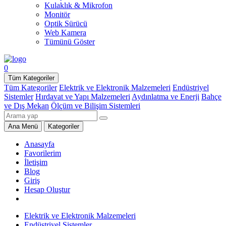
Kulaklık & Mikrofon
Monitör
Optik Sürücü
Web Kamera
Tümünü Göster
0
Tüm Kategoriler
Tüm Kategoriler
Elektrik ve Elektronik Malzemeleri
Endüstriyel
Sistemler
Hırdavat ve Yapı Malzemeleri
Aydınlatma ve Enerji
Bahçe
ve Dış Mekan
Ölçüm ve Bilişim Sistemleri
Ana Menü
Kategoriler
Anasayfa
Favorilerim
İletişim
Blog
Giriş
Hesap Oluştur
Elektrik ve Elektronik Malzemeleri
Endüstriyel Sistemler