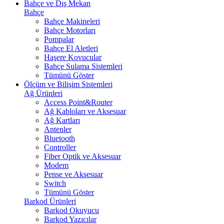
Bahçe ve Dış Mekan
Bahçe
Bahçe Makineleri
Bahçe Motorları
Pompalar
Bahçe El Aletleri
Haşere Kovucular
Bahçe Sulama Sistemleri
Tümünü Göster
Ölçüm ve Bilişim Sistemleri
Ağ Ürünleri
Access Point&Router
Ağ Kabloları ve Aksesuar
Ağ Kartları
Antenler
Bluetooth
Controller
Fiber Optik ve Aksesuar
Modem
Pense ve Aksesuar
Switch
Tümünü Göster
Barkod Ürünleri
Barkod Okuyucu
Barkod Yazıcılar