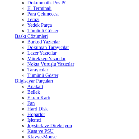
Dokunmatik Pos PC
El Terminali
Para Çekmecesi
Terazi
Yedek Parça
Tümünü Göster
Baskı Çözümleri
Barkod Yazıcılar
Döküman Tarayıcılar
Lazer Yazıcılar
Mürekkep Yazıcılar
Nokta Vuruşlu Yazıcılar
Tarayıcılar
Tümünü Göster
Bilgisayar Parçaları
Anakart
Bellek
Ekran Kartı
Fan
Hard Disk
Hoparlör
İşlemci
Joystick ve Direksiyon
Kasa ve PSU
Klavye-Mouse