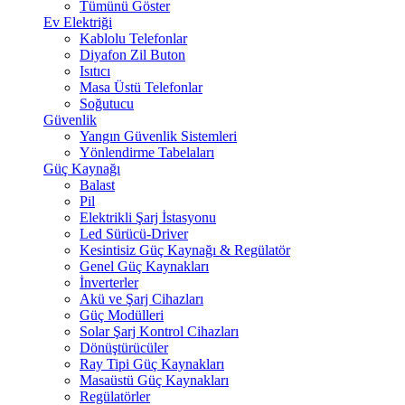
Tümünü Göster
Ev Elektriği
Kablolu Telefonlar
Diyafon Zil Buton
Isıtıcı
Masa Üstü Telefonlar
Soğutucu
Güvenlik
Yangın Güvenlik Sistemleri
Yönlendirme Tabelaları
Güç Kaynağı
Balast
Pil
Elektrikli Şarj İstasyonu
Led Sürücü-Driver
Kesintisiz Güç Kaynağı & Regülatör
Genel Güç Kaynakları
İnverterler
Akü ve Şarj Cihazları
Güç Modülleri
Solar Şarj Kontrol Cihazları
Dönüştürücüler
Ray Tipi Güç Kaynakları
Masaüstü Güç Kaynakları
Regülatörler