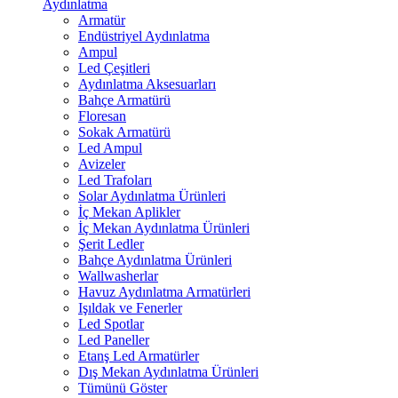
Aydınlatma
Armatür
Endüstriyel Aydınlatma
Ampul
Led Çeşitleri
Aydınlatma Aksesuarları
Bahçe Armatürü
Floresan
Sokak Armatürü
Led Ampul
Avizeler
Led Trafoları
Solar Aydınlatma Ürünleri
İç Mekan Aplikler
İç Mekan Aydınlatma Ürünleri
Şerit Ledler
Bahçe Aydınlatma Ürünleri
Wallwasherlar
Havuz Aydınlatma Armatürleri
Işıldak ve Fenerler
Led Spotlar
Led Paneller
Etanş Led Armatürler
Dış Mekan Aydınlatma Ürünleri
Tümünü Göster