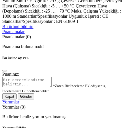
Yalıtım Sınıfı : E Ağırlık : 293 g Çevresel Gereklilikler Çevreleyen
Hava (Çalışma) Sıcaklığı : -5 … +50 °C Çevreleyen Hava
(Depolama) Sıcaklığı : -25 … +70 °C Maks. Çalışma Yüksekliği :
1000 m Standartlar/Spesifikasyonlar Uygunluk İşareti : CE
Standartlar/Spesifikasyonlar : EN 61869-1
Bu ürünü bildirin
Puanlamalar
Puanlamalar (0)
Puanlama bulunamadı!
Bu ürüne oy ver.
Puanınız:
*Zaten Bir İnceleme Eklediyseniz,
İncelemeniz Güncellenecektir.
Kapat
Gönder
Yorumlar
Yorumlar (0)
Bu ürüne henüz yorum yazılmamış.
Yorumu Bildir