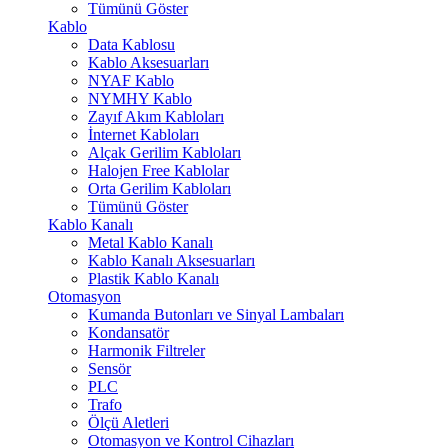
Tümünü Göster
Kablo
Data Kablosu
Kablo Aksesuarları
NYAF Kablo
NYMHY Kablo
Zayıf Akım Kabloları
İnternet Kabloları
Alçak Gerilim Kabloları
Halojen Free Kablolar
Orta Gerilim Kabloları
Tümünü Göster
Kablo Kanalı
Metal Kablo Kanalı
Kablo Kanalı Aksesuarları
Plastik Kablo Kanalı
Otomasyon
Kumanda Butonları ve Sinyal Lambaları
Kondansatör
Harmonik Filtreler
Sensör
PLC
Trafo
Ölçü Aletleri
Otomasyon ve Kontrol Cihazları