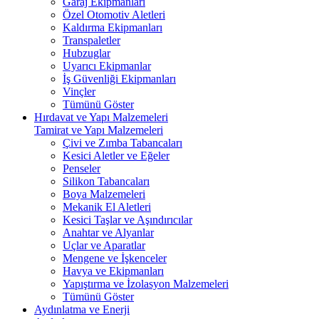
Garaj Ekipmanları
Özel Otomotiv Aletleri
Kaldırma Ekipmanları
Transpaletler
Hubzuglar
Uyarıcı Ekipmanlar
İş Güvenliği Ekipmanları
Vinçler
Tümünü Göster
Hırdavat ve Yapı Malzemeleri
Tamirat ve Yapı Malzemeleri
Çivi ve Zımba Tabancaları
Kesici Aletler ve Eğeler
Penseler
Silikon Tabancaları
Boya Malzemeleri
Mekanik El Aletleri
Kesici Taşlar ve Aşındırıcılar
Anahtar ve Alyanlar
Uçlar ve Aparatlar
Mengene ve İşkenceler
Havya ve Ekipmanları
Yapıştırma ve İzolasyon Malzemeleri
Tümünü Göster
Aydınlatma ve Enerji