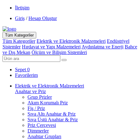
İletişim
Giriş
/
Hesap Oluştur
Tüm Kategoriler
Tüm Kategoriler
Elektrik ve Elektronik Malzemeleri
Endüstriyel
Sistemler
Hırdavat ve Yapı Malzemeleri
Aydınlatma ve Enerji
Bahçe
ve Dış Mekan
Ölçüm ve Bilişim Sistemleri
Sepet
0
Favorilerim
Elektrik ve Elektronik Malzemeleri
Anahtar ve Priz
Grup Prizler
Akım Korumalı Priz
Fiş / Priz
Sıva Altı Anahtar & Priz
Sıva Üstü Anahtar & Priz
Priz Çerçevesi
Dimmerler
Anahtar Grupları