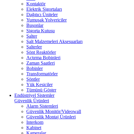
Kontaktör
Elektrik Sigortaları
Dağıtıcı Üniteler
Yumuşak Yolvericiler
Buşonlar
Sigorta Kutusu
Şalter
Şalt Malzemeleri Aksesuarları
Şalterler
Şönt Reaktörler
Açtırma Bobinleri
Zaman Saatleri
Bobinler
Transformatörler
Şöntler
Yük Kesiciler
Tümünü Göster
Endüstriyel Sistemler
Güvenlik Ürünleri
Alarm Sistemleri
Güvenlik Monitör/Videowall
Güvenlik Montaj Ürünleri
Interkom
Kabinet
Kameralar