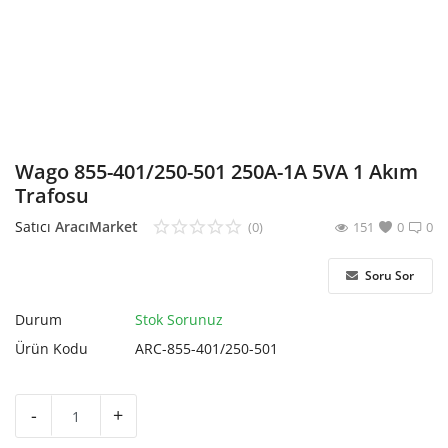
Hesap Oluştur
Wago 855-401/250-501 250A-1A 5VA 1 Akım
Trafosu
Satıcı
AracıMarket
(0)
151
0
0
Soru Sor
Durum
Stok Sorunuz
Ürün Kodu
ARC-855-401/250-501
-
+