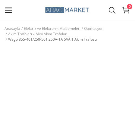
0
Anasayfa
Elektrik ve Elektronik Malzemeleri
Otomasyon
Akım Trafoları
Mini Akım Trafoları
Ana Menü
Wago 855-401/250-501 250A-1A 5VA 1 Akım Trafosu
Kategoriler
Anasayfa
Favorilerim
İletişim
Blog
Giriş