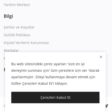
Yardım Merkezi
Bilgi
Şartlar ve Koşullar
Gizlilik Politikası
Kişisel Verilerin Korunması
Markalar
Kullanım Sözleşmesi
Bu web sitesindeki çerez ayarları 'size en iyi
Bizi Takip Edin
deneyimi sunması için' tüm çerezlere izin ver 'olarak
ayarlanmıştır. Siteyi kullanmaya devam etmek için
lütfen Çerezleri Kabul Et'i tıklayın.
Çerezleri Kabul Et
© 2023 | Eygsoft