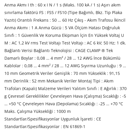
Anma Akmı I th : 60 x I N / 1 s (Maks. 100 kA / 1 s) Aşırı akım
sınırlama faktörü FS : FS5 / FS10 (Tipe Bağımlı, Bkz. Tip Plaka
Yazıtı) Orantılı Frekans : 50 … 60 Hz Çıkış - Akım Trafosu İkincil
Anma Akımı : 1 A Anma Gücü : 5 VA Ölçüm Hatası Doğruluk
Sınıfı : 1 Güvenlik Ve Koruma Ekipman İçin En Yüksek Voltaj U
M : AC 1,2 kV rms Test Voltajı Test Voltajı : AC 6 kV; 50 Hz; 1 dk.
Bağlantı Verisi Bağlantı Teknolojisi : CAGE CLAMP ® Tek
Damarlı Boylar : 0,08 … 4 mm² / 28 … 12 AWG İnce Bükümlü
Kablolar : 0,08 … 4 mm² / 28 … 12 AWG Sıyırma Uzunluğu : 9 …
10 mm Geometrik Veriler Genişlik : 70 mm Yükseklik : 91,15
mm Derinlik : 52 mm Mekanik Veriler Montaj Tipi : Akım
Trafoları (Kapalı) Malzeme Verileri Yalıtım Sınıfı : E Ağırlık : 370
g Çevresel Gereklilikler Çevreleyen Hava (Çalışma) Sıcaklığı : -5
… +50 °C Çevreleyen Hava (Depolama) Sıcaklığı : -25 … +70 °C
Maks. Çalışma Yüksekliği : 1000 m
Standartlar/Spesifikasyonlar Uygunluk İşareti : CE
Standartlar/Spesifikasyonlar : EN 61869-1