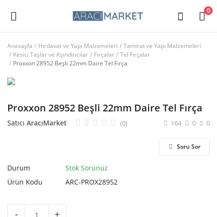
0
Anasayfa
Hırdavat ve Yapı Malzemeleri
Tamirat ve Yapı Malzemeleri
Kesici Taşlar ve Aşındırıcılar
Fırçalar
Tel Fırçalar
Ana Menü
Proxxon 28952 Beşli 22mm Daire Tel Fırça
Kategoriler
Proxxon 28952 Beşli 22mm Daire Tel Fırça
Anasayfa
Satıcı
AracıMarket
(0)
164
0
0
Favorilerim
Soru Sor
İletişim
Durum
Stok Sorunuz
Blog
Ürün Kodu
ARC-PROX28952
Giriş
-
+