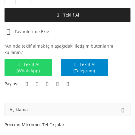
Hesap Oluştur
Teklif Al
Favorilerime Ekle
“Anında teklif almak için aşağıdaki iletişim butonlarını
kullanın.”
Teklif Al
Teklif Al
(WhatsApp)
(Telegram)
Paylaş:
Açıklama
Proxxon Micromot Tel Fırçalar