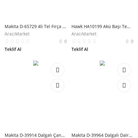
Makita D-65729 4li Tel Fırça Seti
Hawk HA10199 Akü Başı Temizleme Fırçası
AracıMarket
AracıMarket
0
0
Teklif Al
Teklif Al
Makita D-39914 Dalgalı Çanak Tel Fırça
Makita D-39964 Dalgalı Daire Tel Fırça