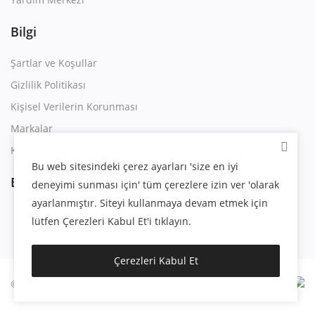
Bilgi
Şartlar ve Koşullar
Gizlilik Politikası
Kişisel Verilerin Korunması
Markalar
Kullanım Sözleşmesi
Bu web sitesindeki çerez ayarları 'size en iyi
Bizi Takip Edin
deneyimi sunması için' tüm çerezlere izin ver 'olarak
ayarlanmıştır. Siteyi kullanmaya devam etmek için
lütfen Çerezleri Kabul Et'i tıklayın.
Çerezleri Kabul Et
© 2023 | Eygsoft