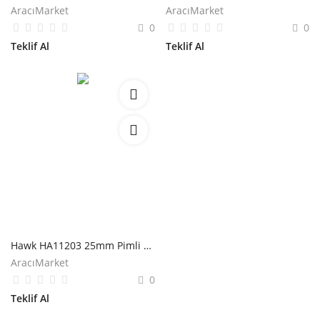
AracıMarket
AracıMarket
0
0
Teklif Al
Teklif Al
Hawk HA11203 25mm Pimli Kalem Burmalı Fırça
AracıMarket
0
Teklif Al