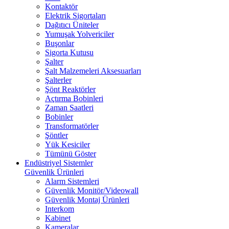
Kontaktör
Elektrik Sigortaları
Dağıtıcı Üniteler
Yumuşak Yolvericiler
Buşonlar
Sigorta Kutusu
Şalter
Şalt Malzemeleri Aksesuarları
Şalterler
Şönt Reaktörler
Açtırma Bobinleri
Zaman Saatleri
Bobinler
Transformatörler
Şöntler
Yük Kesiciler
Tümünü Göster
Endüstriyel Sistemler
Güvenlik Ürünleri
Alarm Sistemleri
Güvenlik Monitör/Videowall
Güvenlik Montaj Ürünleri
Interkom
Kabinet
Kameralar