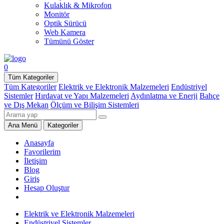
Kulaklık & Mikrofon
Monitör
Optik Sürücü
Web Kamera
Tümünü Göster
0
Tüm Kategoriler
Tüm Kategoriler
Elektrik ve Elektronik Malzemeleri
Endüstriyel
Sistemler
Hırdavat ve Yapı Malzemeleri
Aydınlatma ve Enerji
Bahçe
ve Dış Mekan
Ölçüm ve Bilişim Sistemleri
Ana Menü
Kategoriler
Anasayfa
Favorilerim
İletişim
Blog
Giriş
Hesap Oluştur
Elektrik ve Elektronik Malzemeleri
Endüstriyel Sistemler