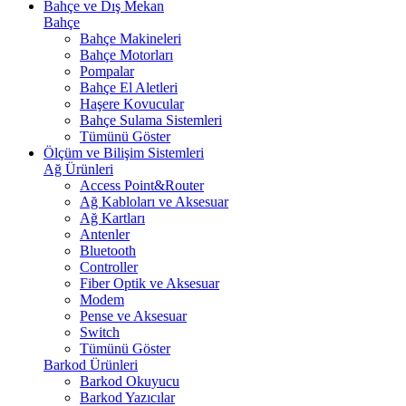
Bahçe ve Dış Mekan
Bahçe
Bahçe Makineleri
Bahçe Motorları
Pompalar
Bahçe El Aletleri
Haşere Kovucular
Bahçe Sulama Sistemleri
Tümünü Göster
Ölçüm ve Bilişim Sistemleri
Ağ Ürünleri
Access Point&Router
Ağ Kabloları ve Aksesuar
Ağ Kartları
Antenler
Bluetooth
Controller
Fiber Optik ve Aksesuar
Modem
Pense ve Aksesuar
Switch
Tümünü Göster
Barkod Ürünleri
Barkod Okuyucu
Barkod Yazıcılar