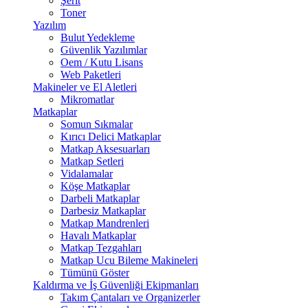
Şerit
Toner
Yazılım
Bulut Yedekleme
Güvenlik Yazılımlar
Oem / Kutu Lisans
Web Paketleri
Makineler ve El Aletleri
Mikromatlar
Matkaplar
Somun Sıkmalar
Kırıcı Delici Matkaplar
Matkap Aksesuarları
Matkap Setleri
Vidalamalar
Köşe Matkaplar
Darbeli Matkaplar
Darbesiz Matkaplar
Matkap Mandrenleri
Havalı Matkaplar
Matkap Tezgahları
Matkap Ucu Bileme Makineleri
Tümünü Göster
Kaldırma ve İş Güvenliği Ekipmanları
Takım Çantaları ve Organizerler