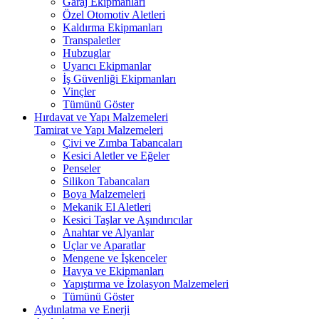
Garaj Ekipmanları
Özel Otomotiv Aletleri
Kaldırma Ekipmanları
Transpaletler
Hubzuglar
Uyarıcı Ekipmanlar
İş Güvenliği Ekipmanları
Vinçler
Tümünü Göster
Hırdavat ve Yapı Malzemeleri
Tamirat ve Yapı Malzemeleri
Çivi ve Zımba Tabancaları
Kesici Aletler ve Eğeler
Penseler
Silikon Tabancaları
Boya Malzemeleri
Mekanik El Aletleri
Kesici Taşlar ve Aşındırıcılar
Anahtar ve Alyanlar
Uçlar ve Aparatlar
Mengene ve İşkenceler
Havya ve Ekipmanları
Yapıştırma ve İzolasyon Malzemeleri
Tümünü Göster
Aydınlatma ve Enerji