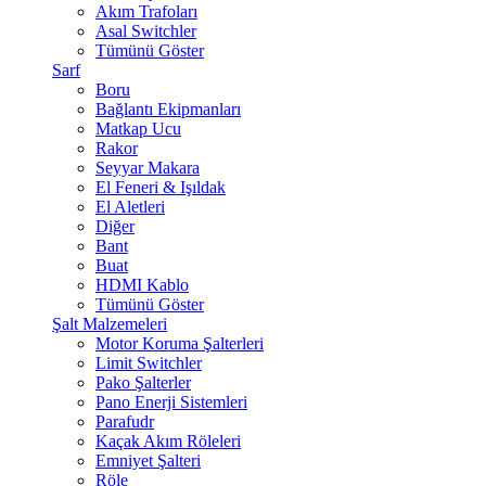
Akım Trafoları
Asal Switchler
Tümünü Göster
Sarf
Boru
Bağlantı Ekipmanları
Matkap Ucu
Rakor
Seyyar Makara
El Feneri & Işıldak
El Aletleri
Diğer
Bant
Buat
HDMI Kablo
Tümünü Göster
Şalt Malzemeleri
Motor Koruma Şalterleri
Limit Switchler
Pako Şalterler
Pano Enerji Sistemleri
Parafudr
Kaçak Akım Röleleri
Emniyet Şalteri
Röle