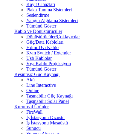
Kayıt Cihazları
Plaka Tanıma Sistemleri
Seslendirme
Yangın Algılama Sistemleri
Tümünü Göster
Kablo ve Dönüştürücüler
Dönüştürücüler/Çoklayıcılar
Güç/Data Kabloları
Hdmi-Dvi Kablo
Kvm Switch / Extender
Usb Kablolar
Vga Kablo Projeksiyon
Tümünü Göster
Kesintisiz Güç Kaynağı
Akü
Line Interactive
Online
Taşınabilir Güç Kaynağı
Taşınabilir Solar Panel
Kurumsal Ürünler
FireWall
İş İstasyonu Dizüstü
İş İstasyonu Masaüstü
Sunucu
Sunucu Aksesuar