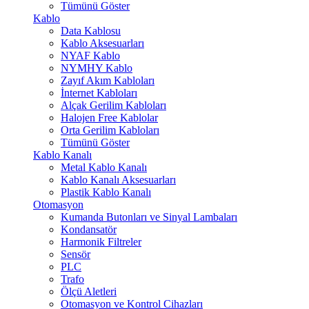
Tümünü Göster
Kablo
Data Kablosu
Kablo Aksesuarları
NYAF Kablo
NYMHY Kablo
Zayıf Akım Kabloları
İnternet Kabloları
Alçak Gerilim Kabloları
Halojen Free Kablolar
Orta Gerilim Kabloları
Tümünü Göster
Kablo Kanalı
Metal Kablo Kanalı
Kablo Kanalı Aksesuarları
Plastik Kablo Kanalı
Otomasyon
Kumanda Butonları ve Sinyal Lambaları
Kondansatör
Harmonik Filtreler
Sensör
PLC
Trafo
Ölçü Aletleri
Otomasyon ve Kontrol Cihazları