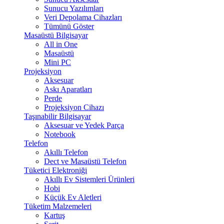
Sunucu Yazılımları
Veri Depolama Cihazları
Tümünü Göster
Masaüstü Bilgisayar
All in One
Masaüstü
Mini PC
Projeksiyon
Aksesuar
Askı Aparatları
Perde
Projeksiyon Cihazı
Taşınabilir Bilgisayar
Aksesuar ve Yedek Parça
Notebook
Telefon
Akıllı Telefon
Dect ve Masaüstü Telefon
Tüketici Elektroniği
Akıllı Ev Sistemleri Ürünleri
Hobi
Küçük Ev Aletleri
Tüketim Malzemeleri
Kartuş