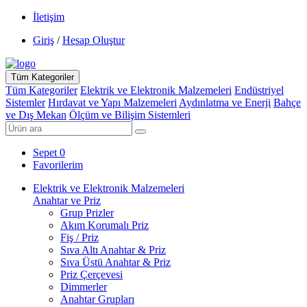
İletişim
Giriş
/
Hesap Oluştur
Tüm Kategoriler
Tüm Kategoriler
Elektrik ve Elektronik Malzemeleri
Endüstriyel
Sistemler
Hırdavat ve Yapı Malzemeleri
Aydınlatma ve Enerji
Bahçe
ve Dış Mekan
Ölçüm ve Bilişim Sistemleri
Sepet
0
Favorilerim
Elektrik ve Elektronik Malzemeleri
Anahtar ve Priz
Grup Prizler
Akım Korumalı Priz
Fiş / Priz
Sıva Altı Anahtar & Priz
Sıva Üstü Anahtar & Priz
Priz Çerçevesi
Dimmerler
Anahtar Grupları