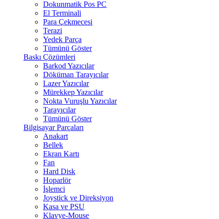
Dokunmatik Pos PC
El Terminali
Para Çekmecesi
Terazi
Yedek Parça
Tümünü Göster
Baskı Çözümleri
Barkod Yazıcılar
Döküman Tarayıcılar
Lazer Yazıcılar
Mürekkep Yazıcılar
Nokta Vuruşlu Yazıcılar
Tarayıcılar
Tümünü Göster
Bilgisayar Parçaları
Anakart
Bellek
Ekran Kartı
Fan
Hard Disk
Hoparlör
İşlemci
Joystick ve Direksiyon
Kasa ve PSU
Klavye-Mouse