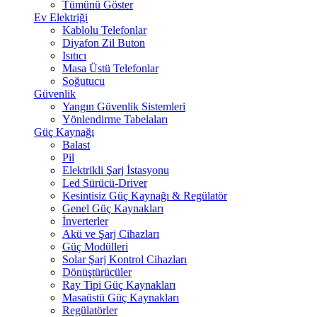
Tümünü Göster
Ev Elektriği
Kablolu Telefonlar
Diyafon Zil Buton
Isıtıcı
Masa Üstü Telefonlar
Soğutucu
Güvenlik
Yangın Güvenlik Sistemleri
Yönlendirme Tabelaları
Güç Kaynağı
Balast
Pil
Elektrikli Şarj İstasyonu
Led Sürücü-Driver
Kesintisiz Güç Kaynağı & Regülatör
Genel Güç Kaynakları
İnverterler
Akü ve Şarj Cihazları
Güç Modülleri
Solar Şarj Kontrol Cihazları
Dönüştürücüler
Ray Tipi Güç Kaynakları
Masaüstü Güç Kaynakları
Regülatörler