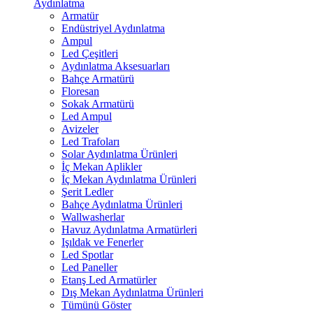
Aydınlatma
Armatür
Endüstriyel Aydınlatma
Ampul
Led Çeşitleri
Aydınlatma Aksesuarları
Bahçe Armatürü
Floresan
Sokak Armatürü
Led Ampul
Avizeler
Led Trafoları
Solar Aydınlatma Ürünleri
İç Mekan Aplikler
İç Mekan Aydınlatma Ürünleri
Şerit Ledler
Bahçe Aydınlatma Ürünleri
Wallwasherlar
Havuz Aydınlatma Armatürleri
Işıldak ve Fenerler
Led Spotlar
Led Paneller
Etanş Led Armatürler
Dış Mekan Aydınlatma Ürünleri
Tümünü Göster