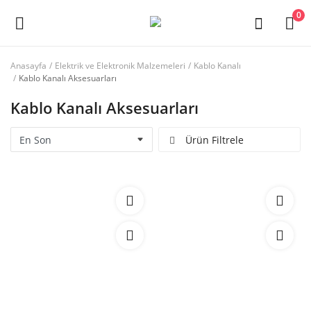
0
Anasayfa
Elektrik ve Elektronik Malzemeleri
Kablo Kanalı
Kablo Kanalı Aksesuarları
Ana Menü
Kablo Kanalı Aksesuarları
Kategoriler
Ürün Filtrele
Anasayfa
Favorilerim
İletişim
Blog
Giriş