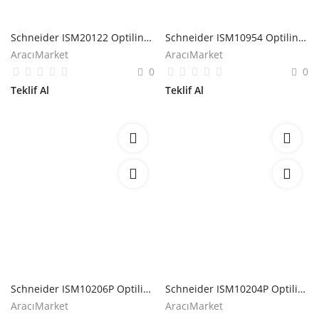
Hesap Oluştur
Schneider ISM20122 Optiline 45 Çift Taraflı Alüminyum Sütun
Schneider ISM10954 Optiline 45 Sarı-Yeşil Topraklama Kiti
AracıMarket
AracıMarket
0
0
Teklif Al
Teklif Al
Schneider ISM10206P Optiline 45 Mafsal Kapağı Parçası
Schneider ISM10204P Optiline 45/70 Kutup Beyazı Uç Tapa
AracıMarket
AracıMarket