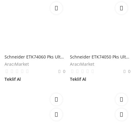
Schneider ETK74060 Pks Ultra 74x21mm Uç Tapa
Schneider ETK74050 Pks Ultra 74x21mm T Dirsek
AracıMarket
AracıMarket
0
0
Teklif Al
Teklif Al