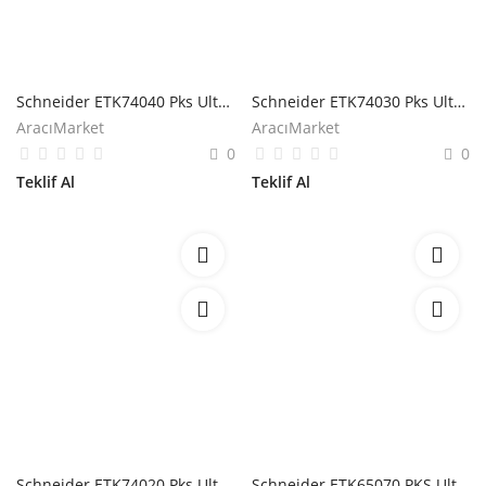
Schneider ETK74040 Pks Ultra 74x21mm Dirsek
Schneider ETK74030 Pks Ultra 74x21mm Hareketli Dış Köşe
AracıMarket
AracıMarket
0
0
Teklif Al
Teklif Al
Schneider ETK74020 Pks Ultra 74x21mm Hareketli İç Köşe
Schneider ETK65070 PKS Ultra Klima Kanalı Ek Yeri Kapatıcı