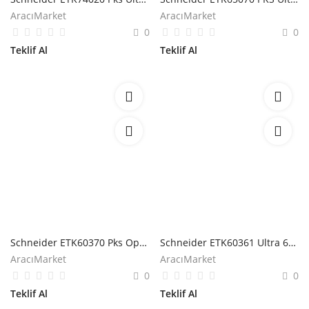
AracıMarket
AracıMarket
0
0
Teklif Al
Teklif Al
Schneider ETK60370 Pks Optima 60x25/40/60mm Ek Yeri Kapatıcı
Schneider ETK60361 Ultra 60x25/40/60mm Uç Tapa
AracıMarket
AracıMarket
0
0
Teklif Al
Teklif Al