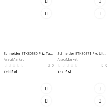
Schneider ETK80580 Priz Tutucu
Schneider ETK80571 Pks Ultra 80x50mm Kablo Tutucu
AracıMarket
AracıMarket
0
0
Teklif Al
Teklif Al