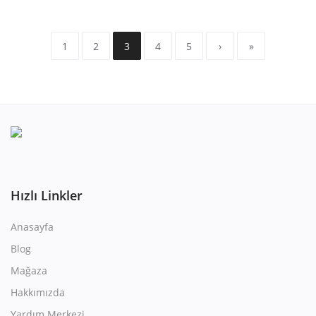
1
2
3
4
5
›
»
Hızlı Linkler
Anasayfa
Blog
Mağaza
Hakkımızda
Yardım Merkezi