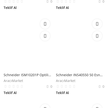
0
0
Teklif Al
Teklif Al
Schneider ISM10201P Optiline 45 95x55mm Kutup Beyazı İç Köşe
Schneider INS40550 50 Esnek Konduit Boru için Adaptör
AracıMarket
AracıMarket
0
0
Teklif Al
Teklif Al