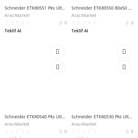
Schneider ETK80551 Pks Ultra 80x50mm T Dirsek
Schneider ETK80550 80x50 2m Folyo Korumalı Kanal
AracıMarket
AracıMarket
0
0
Teklif Al
Teklif Al
Schneider ETK80540 Pks Ultra Kablo Kanalı için Dirsek
Schneider ETK80530 Pks Ultra Kablo Kanalı için Dış Köşe
AracıMarket
AracıMarket
0
0