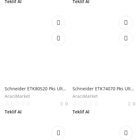
Teklif Al
Teklif Al
Schneider ETK80520 Pks Ultra 80x50mm Kablo Kanalı İç Köşe
Schneider ETK74070 Pks Ultra 74x21mm Ek Yeri Kapatıcı
AracıMarket
AracıMarket
0
0
Teklif Al
Teklif Al