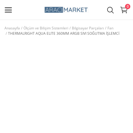
0
Anasayfa
Ölçüm ve Bilişim Sistemleri
Bilgisayar Parçaları
Fan
THERMALRIGHT AQUA ELITE 360MM ARGB SIVI SOĞUTMA İŞLEMCİ
Ana Menü
Kategoriler
Anasayfa
Favorilerim
İletişim
Blog
Giriş