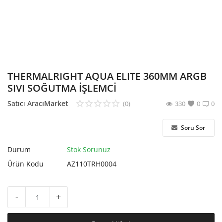
Hesap Oluştur
THERMALRIGHT AQUA ELITE 360MM ARGB
SIVI SOĞUTMA İŞLEMCİ
Satıcı
AracıMarket
(0)
330
0
0
Soru Sor
Durum
Stok Sorunuz
Ürün Kodu
AZ110TRH0004
-
+