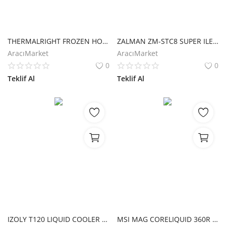
THERMALRIGHT FROZEN HORIZON 360MM BLACK ARGB SIVI SOĞUTMA İŞLEMCİ
ZALMAN ZM-STC8 SUPER ILETKEN 1.5 GRAM YUKSEK PERFORMANSLI TERMAL MACUN (8.3 W/m-K)
AracıMarket
AracıMarket
0
0
Teklif Al
Teklif Al
IZOLY T120 LIQUID COOLER 120MM ARGB SIVI SOGUTMA ISLEMCI
MSI MAG CORELIQUID 360R V2 360MM ARGB CPU SIVI SOĞUTUCU