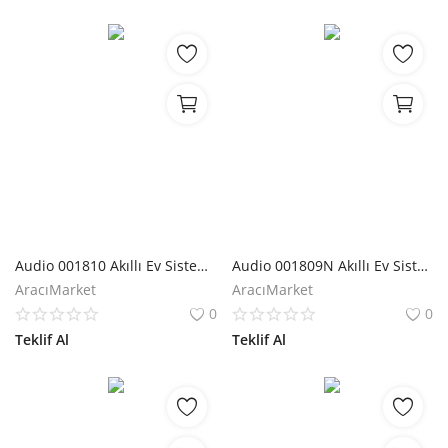
Audio 001810 Akıllı Ev Sistemi Otomasyon Beyni
Audio 001809N Akıllı Ev Sistemi Anahtar Arkası Input Modülü
AracıMarket
AracıMarket
0
0
Teklif Al
Teklif Al