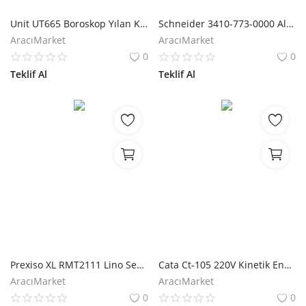
Hesap Oluştur
Unit UT665 Boroskop Yılan Kamera
Schneider 3410-773-0000 Alçıpan Anahtar Kasası
AracıMarket
AracıMarket
0
0
Teklif Al
Teklif Al
Prexiso XL RMT2111 Lino Serisi için Tripod
Cata Ct-105 220V Kinetik Enerjili Kapı Zili
AracıMarket
AracıMarket
0
0