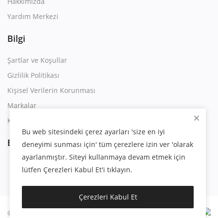
Hakkımızda
Yardım Merkezi
Bilgi
Şartlar ve Koşullar
Gizlilik Politikası
Kişisel Verilerin Korunması
Markalar
Kullanım Sözleşmesi
Bu web sitesindeki çerez ayarları 'size en iyi
Bizi Takip Edin
deneyimi sunması için' tüm çerezlere izin ver 'olarak
ayarlanmıştır. Siteyi kullanmaya devam etmek için
lütfen Çerezleri Kabul Et'i tıklayın.
Çerezleri Kabul Et
© 2023 | Eygsoft