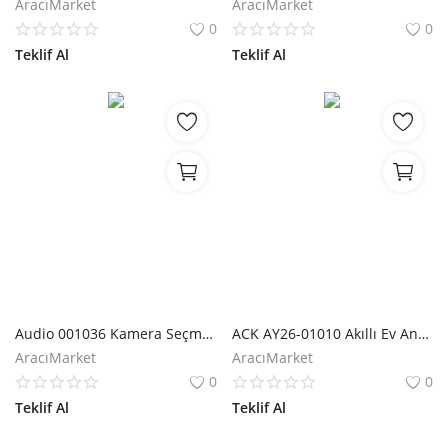
AracıMarket
AracıMarket
0
0
Teklif Al
Teklif Al
Audio 001036 Kamera Seçme Modülü
ACK AY26-01010 Akıllı Ev Anahtarı Wifi Smart Switch
AracıMarket
AracıMarket
0
0
Teklif Al
Teklif Al