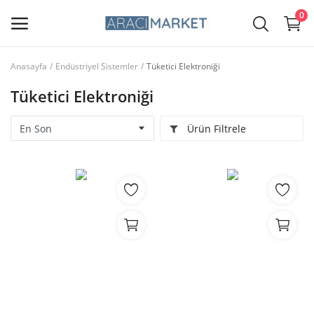
0
Anasayfa
Endüstriyel Sistemler
Tüketici Elektroniği
Ana Menü
Tüketici Elektroniği
Kategoriler
Ürün Filtrele
Anasayfa
Favorilerim
İletişim
Blog
Giriş