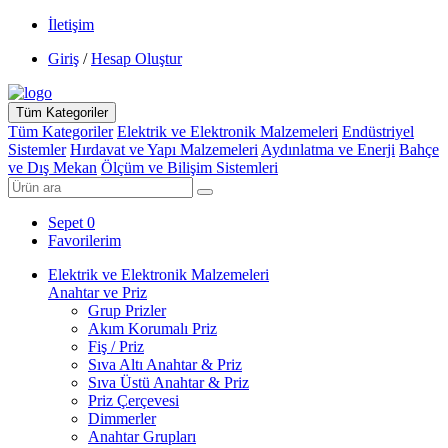
İletişim
Giriş
/
Hesap Oluştur
Tüm Kategoriler
Tüm Kategoriler
Elektrik ve Elektronik Malzemeleri
Endüstriyel
Sistemler
Hırdavat ve Yapı Malzemeleri
Aydınlatma ve Enerji
Bahçe
ve Dış Mekan
Ölçüm ve Bilişim Sistemleri
Sepet
0
Favorilerim
Elektrik ve Elektronik Malzemeleri
Anahtar ve Priz
Grup Prizler
Akım Korumalı Priz
Fiş / Priz
Sıva Altı Anahtar & Priz
Sıva Üstü Anahtar & Priz
Priz Çerçevesi
Dimmerler
Anahtar Grupları