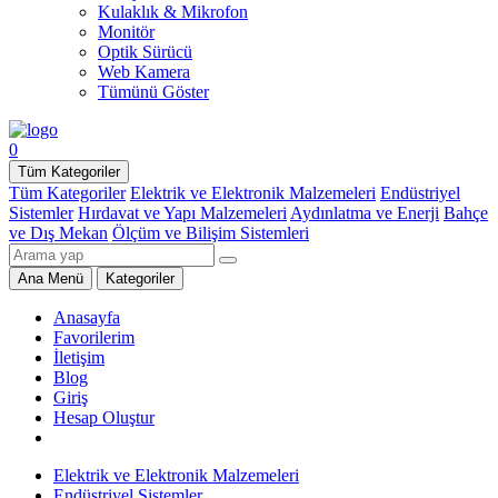
Kulaklık & Mikrofon
Monitör
Optik Sürücü
Web Kamera
Tümünü Göster
0
Tüm Kategoriler
Tüm Kategoriler
Elektrik ve Elektronik Malzemeleri
Endüstriyel
Sistemler
Hırdavat ve Yapı Malzemeleri
Aydınlatma ve Enerji
Bahçe
ve Dış Mekan
Ölçüm ve Bilişim Sistemleri
Ana Menü
Kategoriler
Anasayfa
Favorilerim
İletişim
Blog
Giriş
Hesap Oluştur
Elektrik ve Elektronik Malzemeleri
Endüstriyel Sistemler