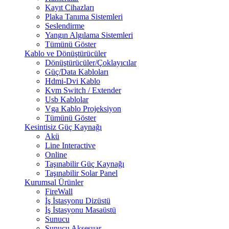
Kayıt Cihazları
Plaka Tanıma Sistemleri
Seslendirme
Yangın Algılama Sistemleri
Tümünü Göster
Kablo ve Dönüştürücüler
Dönüştürücüler/Çoklayıcılar
Güç/Data Kabloları
Hdmi-Dvi Kablo
Kvm Switch / Extender
Usb Kablolar
Vga Kablo Projeksiyon
Tümünü Göster
Kesintisiz Güç Kaynağı
Akü
Line Interactive
Online
Taşınabilir Güç Kaynağı
Taşınabilir Solar Panel
Kurumsal Ürünler
FireWall
İş İstasyonu Dizüstü
İş İstasyonu Masaüstü
Sunucu
Sunucu Aksesuar