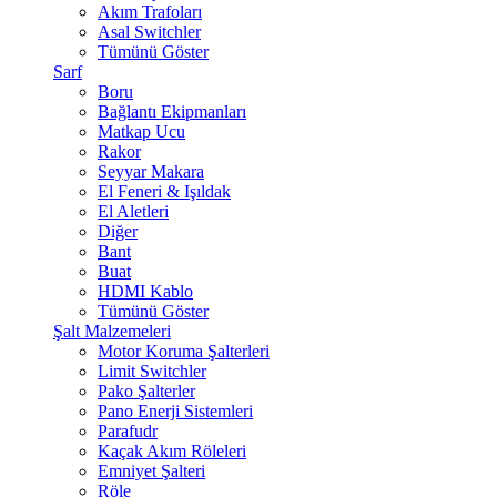
Akım Trafoları
Asal Switchler
Tümünü Göster
Sarf
Boru
Bağlantı Ekipmanları
Matkap Ucu
Rakor
Seyyar Makara
El Feneri & Işıldak
El Aletleri
Diğer
Bant
Buat
HDMI Kablo
Tümünü Göster
Şalt Malzemeleri
Motor Koruma Şalterleri
Limit Switchler
Pako Şalterler
Pano Enerji Sistemleri
Parafudr
Kaçak Akım Röleleri
Emniyet Şalteri
Röle