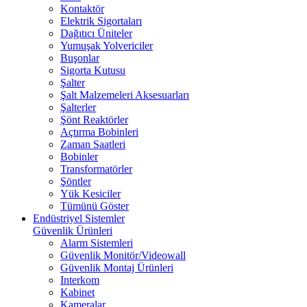
Kontaktör
Elektrik Sigortaları
Dağıtıcı Üniteler
Yumuşak Yolvericiler
Buşonlar
Sigorta Kutusu
Şalter
Şalt Malzemeleri Aksesuarları
Şalterler
Şönt Reaktörler
Açtırma Bobinleri
Zaman Saatleri
Bobinler
Transformatörler
Şöntler
Yük Kesiciler
Tümünü Göster
Endüstriyel Sistemler
Güvenlik Ürünleri
Alarm Sistemleri
Güvenlik Monitör/Videowall
Güvenlik Montaj Ürünleri
Interkom
Kabinet
Kameralar