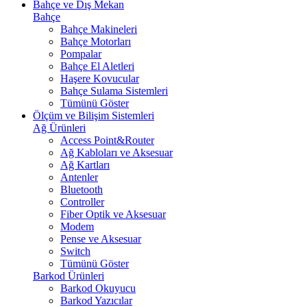
Bahçe ve Dış Mekan
Bahçe
Bahçe Makineleri
Bahçe Motorları
Pompalar
Bahçe El Aletleri
Haşere Kovucular
Bahçe Sulama Sistemleri
Tümünü Göster
Ölçüm ve Bilişim Sistemleri
Ağ Ürünleri
Access Point&Router
Ağ Kabloları ve Aksesuar
Ağ Kartları
Antenler
Bluetooth
Controller
Fiber Optik ve Aksesuar
Modem
Pense ve Aksesuar
Switch
Tümünü Göster
Barkod Ürünleri
Barkod Okuyucu
Barkod Yazıcılar