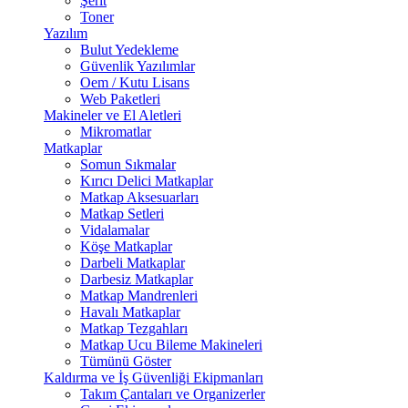
Şerit
Toner
Yazılım
Bulut Yedekleme
Güvenlik Yazılımlar
Oem / Kutu Lisans
Web Paketleri
Makineler ve El Aletleri
Mikromatlar
Matkaplar
Somun Sıkmalar
Kırıcı Delici Matkaplar
Matkap Aksesuarları
Matkap Setleri
Vidalamalar
Köşe Matkaplar
Darbeli Matkaplar
Darbesiz Matkaplar
Matkap Mandrenleri
Havalı Matkaplar
Matkap Tezgahları
Matkap Ucu Bileme Makineleri
Tümünü Göster
Kaldırma ve İş Güvenliği Ekipmanları
Takım Çantaları ve Organizerler