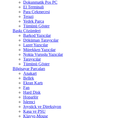
Dokunmatik Pos PC
El Terminali
Para Çekmecesi
Terazi
Yedek Parça
Tümünü Göster
Baskı Çözümleri
Barkod Yazıcılar
Döküman Tarayıcılar
Lazer Yazıcılar
Mürekkep Yazıcılar
Nokta Vuruşlu Yazıcılar
Tarayıcılar
Tümünü Göster
Bilgisayar Parçaları
Anakart
Bellek
Ekran Kartı
Fan
Hard Disk
Hoparlör
İşlemci
Joystick ve Direksiyon
Kasa ve PSU
Klavye-Mouse