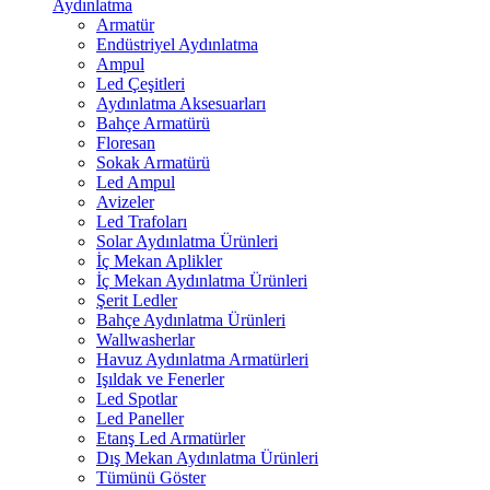
Aydınlatma
Armatür
Endüstriyel Aydınlatma
Ampul
Led Çeşitleri
Aydınlatma Aksesuarları
Bahçe Armatürü
Floresan
Sokak Armatürü
Led Ampul
Avizeler
Led Trafoları
Solar Aydınlatma Ürünleri
İç Mekan Aplikler
İç Mekan Aydınlatma Ürünleri
Şerit Ledler
Bahçe Aydınlatma Ürünleri
Wallwasherlar
Havuz Aydınlatma Armatürleri
Işıldak ve Fenerler
Led Spotlar
Led Paneller
Etanş Led Armatürler
Dış Mekan Aydınlatma Ürünleri
Tümünü Göster