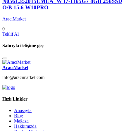
N056L352015EMEA_W I7-1165G7 8GB 256SSD
O/B 15.6 W10PRO
AracıMarket
0
Teklif Al
Satıcıyla iletişime geç
AracıMarket
info@aracimarket.com
Hızlı Linkler
Anasayfa
Blog
Mağaza
Hakkımızda