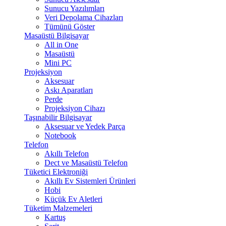
Sunucu Yazılımları
Veri Depolama Cihazları
Tümünü Göster
Masaüstü Bilgisayar
All in One
Masaüstü
Mini PC
Projeksiyon
Aksesuar
Askı Aparatları
Perde
Projeksiyon Cihazı
Taşınabilir Bilgisayar
Aksesuar ve Yedek Parça
Notebook
Telefon
Akıllı Telefon
Dect ve Masaüstü Telefon
Tüketici Elektroniği
Akıllı Ev Sistemleri Ürünleri
Hobi
Küçük Ev Aletleri
Tüketim Malzemeleri
Kartuş