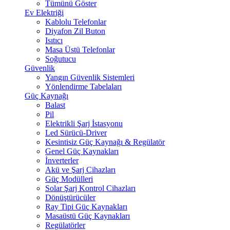
Tümünü Göster
Ev Elektriği
Kablolu Telefonlar
Diyafon Zil Buton
Isıtıcı
Masa Üstü Telefonlar
Soğutucu
Güvenlik
Yangın Güvenlik Sistemleri
Yönlendirme Tabelaları
Güç Kaynağı
Balast
Pil
Elektrikli Şarj İstasyonu
Led Sürücü-Driver
Kesintisiz Güç Kaynağı & Regülatör
Genel Güç Kaynakları
İnverterler
Akü ve Şarj Cihazları
Güç Modülleri
Solar Şarj Kontrol Cihazları
Dönüştürücüler
Ray Tipi Güç Kaynakları
Masaüstü Güç Kaynakları
Regülatörler