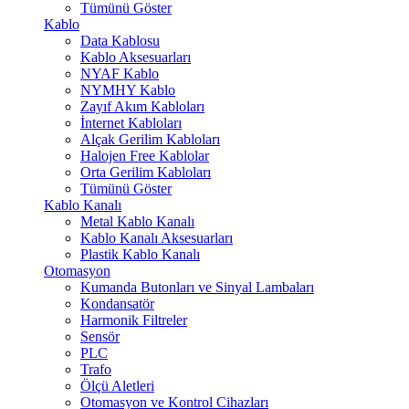
Tümünü Göster
Kablo
Data Kablosu
Kablo Aksesuarları
NYAF Kablo
NYMHY Kablo
Zayıf Akım Kabloları
İnternet Kabloları
Alçak Gerilim Kabloları
Halojen Free Kablolar
Orta Gerilim Kabloları
Tümünü Göster
Kablo Kanalı
Metal Kablo Kanalı
Kablo Kanalı Aksesuarları
Plastik Kablo Kanalı
Otomasyon
Kumanda Butonları ve Sinyal Lambaları
Kondansatör
Harmonik Filtreler
Sensör
PLC
Trafo
Ölçü Aletleri
Otomasyon ve Kontrol Cihazları