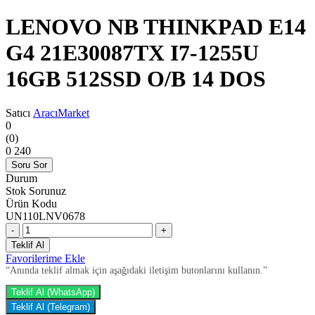
LENOVO NB THINKPAD E14
G4 21E30087TX I7-1255U
16GB 512SSD O/B 14 DOS
Satıcı
AracıMarket
0
(0)
0
240
Soru Sor
Durum
Stok Sorunuz
Ürün Kodu
UN110LNV0678
-
+
Teklif Al
Favorilerime Ekle
“Anında teklif almak için aşağıdaki iletişim butonlarını kullanın.”
Teklif Al (WhatsApp)
Teklif Al (Telegram)