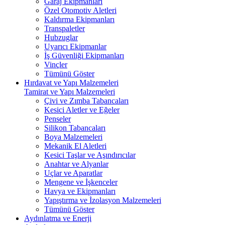
Garaj Ekipmanları
Özel Otomotiv Aletleri
Kaldırma Ekipmanları
Transpaletler
Hubzuglar
Uyarıcı Ekipmanlar
İş Güvenliği Ekipmanları
Vinçler
Tümünü Göster
Hırdavat ve Yapı Malzemeleri
Tamirat ve Yapı Malzemeleri
Çivi ve Zımba Tabancaları
Kesici Aletler ve Eğeler
Penseler
Silikon Tabancaları
Boya Malzemeleri
Mekanik El Aletleri
Kesici Taşlar ve Aşındırıcılar
Anahtar ve Alyanlar
Uçlar ve Aparatlar
Mengene ve İşkenceler
Havya ve Ekipmanları
Yapıştırma ve İzolasyon Malzemeleri
Tümünü Göster
Aydınlatma ve Enerji