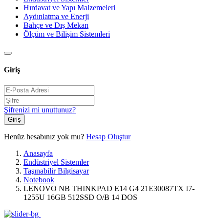
Hırdavat ve Yapı Malzemeleri
Aydınlatma ve Enerji
Bahçe ve Dış Mekan
Ölçüm ve Bilişim Sistemleri
Giriş
Şifrenizi mi unuttunuz?
Giriş
Henüz hesabınız yok mu?
Hesap Oluştur
Anasayfa
Endüstriyel Sistemler
Taşınabilir Bilgisayar
Notebook
LENOVO NB THINKPAD E14 G4 21E30087TX I7-
1255U 16GB 512SSD O/B 14 DOS