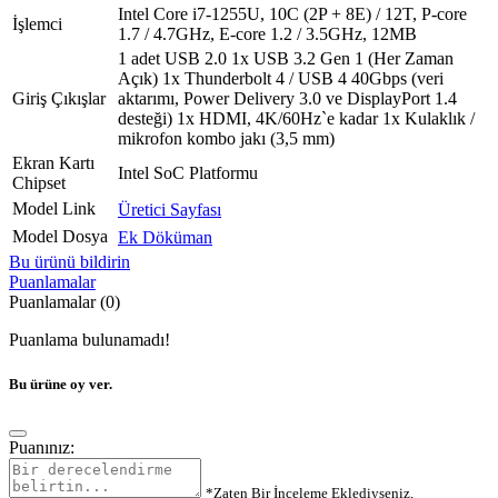
Intel Core i7-1255U, 10C (2P + 8E) / 12T, P-core
İşlemci
1.7 / 4.7GHz, E-core 1.2 / 3.5GHz, 12MB
1 adet USB 2.0 1x USB 3.2 Gen 1 (Her Zaman
Açık) 1x Thunderbolt 4 / USB 4 40Gbps (veri
Giriş Çıkışlar
aktarımı, Power Delivery 3.0 ve DisplayPort 1.4
desteği) 1x HDMI, 4K/60Hz`e kadar 1x Kulaklık /
mikrofon kombo jakı (3,5 mm)
Ekran Kartı
Intel SoC Platformu
Chipset
Model Link
Üretici Sayfası
Model Dosya
Ek Döküman
Bu ürünü bildirin
Puanlamalar
Puanlamalar (0)
Puanlama bulunamadı!
Bu ürüne oy ver.
Puanınız:
*Zaten Bir İnceleme Eklediyseniz,