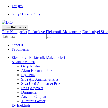
İletişim
Giriş
/
Hesap Oluştur
Tüm Kategoriler
Tüm Kategoriler
Elektrik ve Elektronik Malzemeleri
Endüstriyel Sist
Sepet
0
Favorilerim
Elektrik ve Elektronik Malzemeleri
Anahtar ve Priz
Grup Prizler
Akım Korumalı Priz
Fiş / Priz
Sıva Altı Anahtar & Priz
Sıva Üstü Anahtar & Priz
Priz Çerçevesi
Dimmerler
Anahtar Grupları
Tümünü Göster
Ev Elektriği