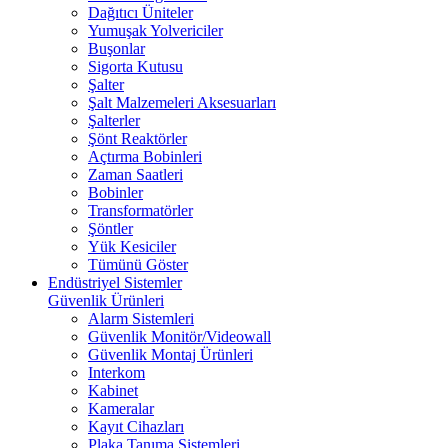
Dağıtıcı Üniteler
Yumuşak Yolvericiler
Buşonlar
Sigorta Kutusu
Şalter
Şalt Malzemeleri Aksesuarları
Şalterler
Şönt Reaktörler
Açtırma Bobinleri
Zaman Saatleri
Bobinler
Transformatörler
Şöntler
Yük Kesiciler
Tümünü Göster
Endüstriyel Sistemler
Güvenlik Ürünleri
Alarm Sistemleri
Güvenlik Monitör/Videowall
Güvenlik Montaj Ürünleri
Interkom
Kabinet
Kameralar
Kayıt Cihazları
Plaka Tanıma Sistemleri