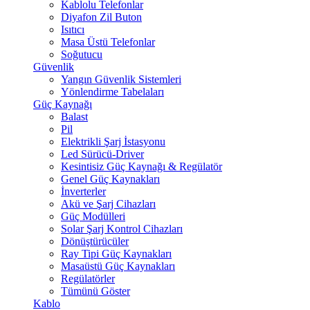
Kablolu Telefonlar
Diyafon Zil Buton
Isıtıcı
Masa Üstü Telefonlar
Soğutucu
Güvenlik
Yangın Güvenlik Sistemleri
Yönlendirme Tabelaları
Güç Kaynağı
Balast
Pil
Elektrikli Şarj İstasyonu
Led Sürücü-Driver
Kesintisiz Güç Kaynağı & Regülatör
Genel Güç Kaynakları
İnverterler
Akü ve Şarj Cihazları
Güç Modülleri
Solar Şarj Kontrol Cihazları
Dönüştürücüler
Ray Tipi Güç Kaynakları
Masaüstü Güç Kaynakları
Regülatörler
Tümünü Göster
Kablo