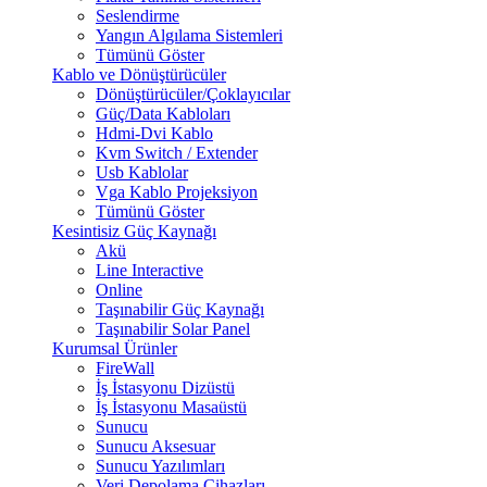
Seslendirme
Yangın Algılama Sistemleri
Tümünü Göster
Kablo ve Dönüştürücüler
Dönüştürücüler/Çoklayıcılar
Güç/Data Kabloları
Hdmi-Dvi Kablo
Kvm Switch / Extender
Usb Kablolar
Vga Kablo Projeksiyon
Tümünü Göster
Kesintisiz Güç Kaynağı
Akü
Line Interactive
Online
Taşınabilir Güç Kaynağı
Taşınabilir Solar Panel
Kurumsal Ürünler
FireWall
İş İstasyonu Dizüstü
İş İstasyonu Masaüstü
Sunucu
Sunucu Aksesuar
Sunucu Yazılımları
Veri Depolama Cihazları