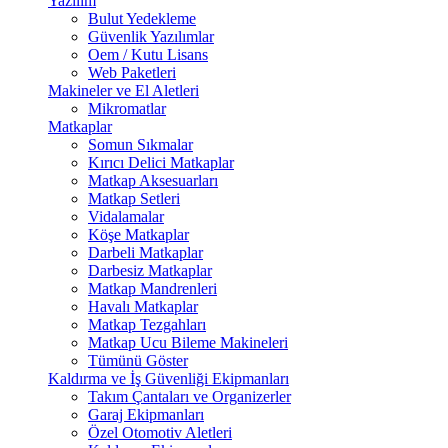
Yazılım
Bulut Yedekleme
Güvenlik Yazılımlar
Oem / Kutu Lisans
Web Paketleri
Makineler ve El Aletleri
Mikromatlar
Matkaplar
Somun Sıkmalar
Kırıcı Delici Matkaplar
Matkap Aksesuarları
Matkap Setleri
Vidalamalar
Köşe Matkaplar
Darbeli Matkaplar
Darbesiz Matkaplar
Matkap Mandrenleri
Havalı Matkaplar
Matkap Tezgahları
Matkap Ucu Bileme Makineleri
Tümünü Göster
Kaldırma ve İş Güvenliği Ekipmanları
Takım Çantaları ve Organizerler
Garaj Ekipmanları
Özel Otomotiv Aletleri