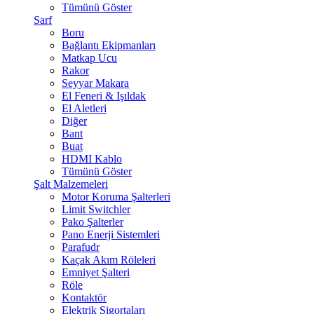
Tümünü Göster
Sarf
Boru
Bağlantı Ekipmanları
Matkap Ucu
Rakor
Seyyar Makara
El Feneri & Işıldak
El Aletleri
Diğer
Bant
Buat
HDMI Kablo
Tümünü Göster
Şalt Malzemeleri
Motor Koruma Şalterleri
Limit Switchler
Pako Şalterler
Pano Enerji Sistemleri
Parafudr
Kaçak Akım Röleleri
Emniyet Şalteri
Röle
Kontaktör
Elektrik Sigortaları