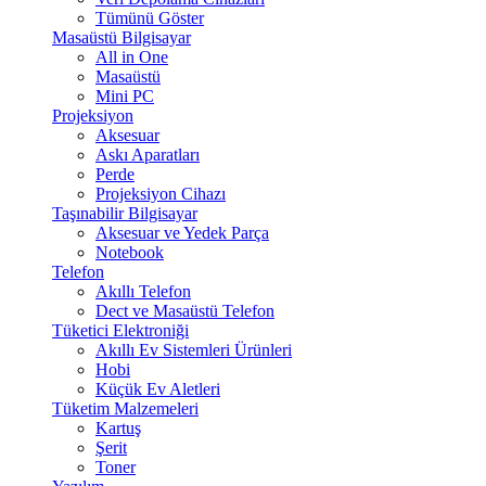
Tümünü Göster
Masaüstü Bilgisayar
All in One
Masaüstü
Mini PC
Projeksiyon
Aksesuar
Askı Aparatları
Perde
Projeksiyon Cihazı
Taşınabilir Bilgisayar
Aksesuar ve Yedek Parça
Notebook
Telefon
Akıllı Telefon
Dect ve Masaüstü Telefon
Tüketici Elektroniği
Akıllı Ev Sistemleri Ürünleri
Hobi
Küçük Ev Aletleri
Tüketim Malzemeleri
Kartuş
Şerit
Toner