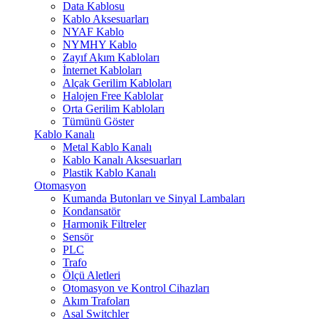
Data Kablosu
Kablo Aksesuarları
NYAF Kablo
NYMHY Kablo
Zayıf Akım Kabloları
İnternet Kabloları
Alçak Gerilim Kabloları
Halojen Free Kablolar
Orta Gerilim Kabloları
Tümünü Göster
Kablo Kanalı
Metal Kablo Kanalı
Kablo Kanalı Aksesuarları
Plastik Kablo Kanalı
Otomasyon
Kumanda Butonları ve Sinyal Lambaları
Kondansatör
Harmonik Filtreler
Sensör
PLC
Trafo
Ölçü Aletleri
Otomasyon ve Kontrol Cihazları
Akım Trafoları
Asal Switchler