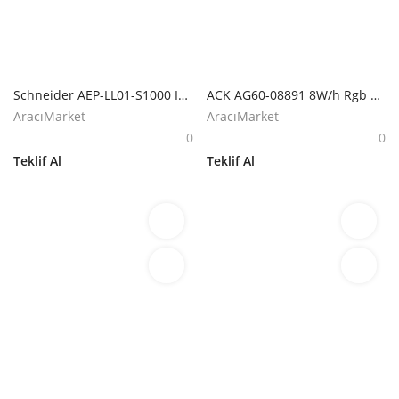
Schneider AEP-LL01-S1000 IP54 Mobiya Lite Lamba
ACK AG60-08891 8W/h Rgb Solar Led Bahçe Armatürü
AracıMarket
AracıMarket
0
0
Teklif Al
Teklif Al