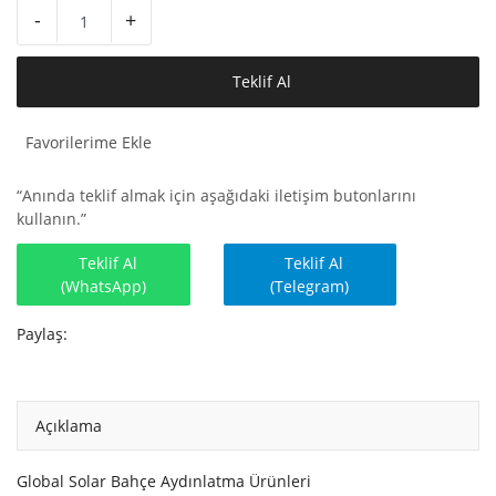
Hesap Oluştur
-
+
Teklif Al
Favorilerime Ekle
“Anında teklif almak için aşağıdaki iletişim butonlarını
kullanın.”
Teklif Al
Teklif Al
(WhatsApp)
(Telegram)
Paylaş:
Açıklama
Global Solar Bahçe Aydınlatma Ürünleri