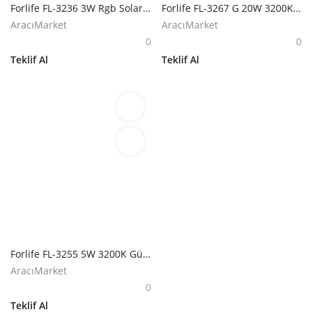
Forlife FL-3236 3W Rgb Solar Peri Ledli Dekoratif Kavanoz
Forlife FL-3267 G 20W 3200K Günışığı Solar Çim Armatürü
AracıMarket
AracıMarket
0
0
Teklif Al
Teklif Al
Forlife FL-3255 5W 3200K Günışığı Solar Çim Armatürü
AracıMarket
0
Teklif Al