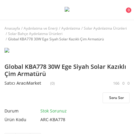
0
Anasayfa
Aydınlatma ve Enerji
Aydınlatma
Solar Aydınlatma Ürünleri
Solar Bahçe Aydınlatma Ürünleri
Ana Menü
Global KBA778 30W Ege Siyah Solar Kazıklı Çim Armatürü
Kategoriler
Global KBA778 30W Ege Siyah Solar Kazıklı
Anasayfa
Çim Armatürü
Favorilerim
Satıcı
AracıMarket
(0)
166
0
0
İletişim
Soru Sor
Blog
Durum
Stok Sorunuz
Ürün Kodu
ARC-KBA778
Giriş