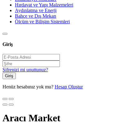
Hırdavat ve Yapı Malzemeleri
Aydınlatma ve Enerji
Bahçe ve Dış Mekan
Ölçüm ve Bilişim Sistemleri
Giriş
Şifrenizi mi unuttunuz?
Giriş
Henüz hesabınız yok mu?
Hesap Oluştur
Aracı Market