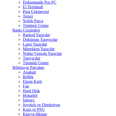
Dokunmatik Pos PC
El Terminali
Para Çekmecesi
Terazi
Yedek Parça
Tümünü Göster
Baskı Çözümleri
Barkod Yazıcılar
Döküman Tarayıcılar
Lazer Yazıcılar
Mürekkep Yazıcılar
Nokta Vuruşlu Yazıcılar
Tarayıcılar
Tümünü Göster
Bilgisayar Parçaları
Anakart
Bellek
Ekran Kartı
Fan
Hard Disk
Hoparlör
İşlemci
Joystick ve Direksiyon
Kasa ve PSU
Klavye-Mouse