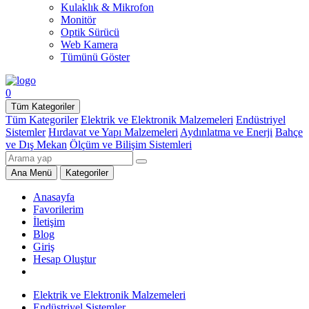
Kulaklık & Mikrofon
Monitör
Optik Sürücü
Web Kamera
Tümünü Göster
0
Tüm Kategoriler
Tüm Kategoriler
Elektrik ve Elektronik Malzemeleri
Endüstriyel
Sistemler
Hırdavat ve Yapı Malzemeleri
Aydınlatma ve Enerji
Bahçe
ve Dış Mekan
Ölçüm ve Bilişim Sistemleri
Ana Menü
Kategoriler
Anasayfa
Favorilerim
İletişim
Blog
Giriş
Hesap Oluştur
Elektrik ve Elektronik Malzemeleri
Endüstriyel Sistemler