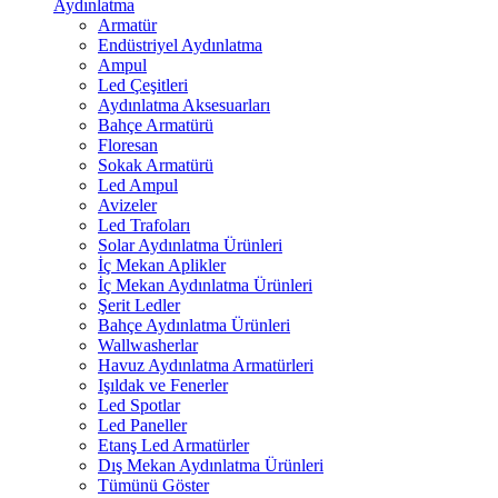
Aydınlatma
Armatür
Endüstriyel Aydınlatma
Ampul
Led Çeşitleri
Aydınlatma Aksesuarları
Bahçe Armatürü
Floresan
Sokak Armatürü
Led Ampul
Avizeler
Led Trafoları
Solar Aydınlatma Ürünleri
İç Mekan Aplikler
İç Mekan Aydınlatma Ürünleri
Şerit Ledler
Bahçe Aydınlatma Ürünleri
Wallwasherlar
Havuz Aydınlatma Armatürleri
Işıldak ve Fenerler
Led Spotlar
Led Paneller
Etanş Led Armatürler
Dış Mekan Aydınlatma Ürünleri
Tümünü Göster