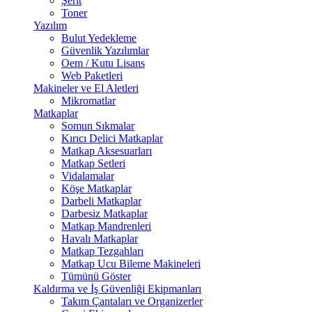
Şerit
Toner
Yazılım
Bulut Yedekleme
Güvenlik Yazılımlar
Oem / Kutu Lisans
Web Paketleri
Makineler ve El Aletleri
Mikromatlar
Matkaplar
Somun Sıkmalar
Kırıcı Delici Matkaplar
Matkap Aksesuarları
Matkap Setleri
Vidalamalar
Köşe Matkaplar
Darbeli Matkaplar
Darbesiz Matkaplar
Matkap Mandrenleri
Havalı Matkaplar
Matkap Tezgahları
Matkap Ucu Bileme Makineleri
Tümünü Göster
Kaldırma ve İş Güvenliği Ekipmanları
Takım Çantaları ve Organizerler