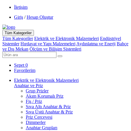
İletişim
Giriş
/
Hesap Oluştur
Tüm Kategoriler
Tüm Kategoriler
Elektrik ve Elektronik Malzemeleri
Endüstriyel
Sistemler
Hırdavat ve Yapı Malzemeleri
Aydınlatma ve Enerji
Bahçe
ve Dış Mekan
Ölçüm ve Bilişim Sistemleri
Sepet
0
Favorilerim
Elektrik ve Elektronik Malzemeleri
Anahtar ve Priz
Grup Prizler
Akım Korumalı Priz
Fiş / Priz
Sıva Altı Anahtar & Priz
Sıva Üstü Anahtar & Priz
Priz Çerçevesi
Dimmerler
Anahtar Grupları