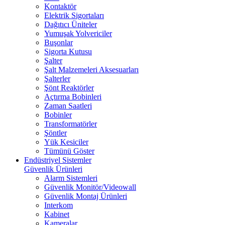
Kontaktör
Elektrik Sigortaları
Dağıtıcı Üniteler
Yumuşak Yolvericiler
Buşonlar
Sigorta Kutusu
Şalter
Şalt Malzemeleri Aksesuarları
Şalterler
Şönt Reaktörler
Açtırma Bobinleri
Zaman Saatleri
Bobinler
Transformatörler
Şöntler
Yük Kesiciler
Tümünü Göster
Endüstriyel Sistemler
Güvenlik Ürünleri
Alarm Sistemleri
Güvenlik Monitör/Videowall
Güvenlik Montaj Ürünleri
Interkom
Kabinet
Kameralar