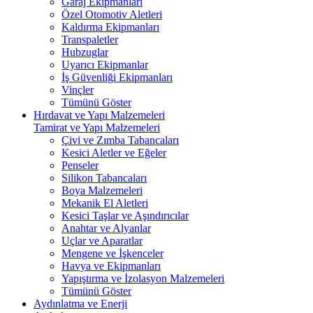
Garaj Ekipmanları
Özel Otomotiv Aletleri
Kaldırma Ekipmanları
Transpaletler
Hubzuglar
Uyarıcı Ekipmanlar
İş Güvenliği Ekipmanları
Vinçler
Tümünü Göster
Hırdavat ve Yapı Malzemeleri
Tamirat ve Yapı Malzemeleri
Çivi ve Zımba Tabancaları
Kesici Aletler ve Eğeler
Penseler
Silikon Tabancaları
Boya Malzemeleri
Mekanik El Aletleri
Kesici Taşlar ve Aşındırıcılar
Anahtar ve Alyanlar
Uçlar ve Aparatlar
Mengene ve İşkenceler
Havya ve Ekipmanları
Yapıştırma ve İzolasyon Malzemeleri
Tümünü Göster
Aydınlatma ve Enerji