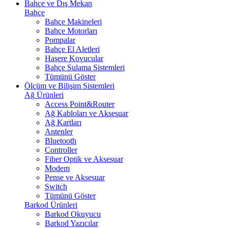
Bahçe ve Dış Mekan
Bahçe
Bahçe Makineleri
Bahçe Motorları
Pompalar
Bahçe El Aletleri
Haşere Kovucular
Bahçe Sulama Sistemleri
Tümünü Göster
Ölçüm ve Bilişim Sistemleri
Ağ Ürünleri
Access Point&Router
Ağ Kabloları ve Aksesuar
Ağ Kartları
Antenler
Bluetooth
Controller
Fiber Optik ve Aksesuar
Modem
Pense ve Aksesuar
Switch
Tümünü Göster
Barkod Ürünleri
Barkod Okuyucu
Barkod Yazıcılar