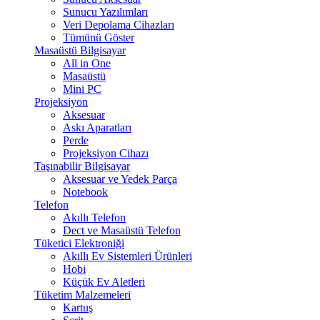
Sunucu Yazılımları
Veri Depolama Cihazları
Tümünü Göster
Masaüstü Bilgisayar
All in One
Masaüstü
Mini PC
Projeksiyon
Aksesuar
Askı Aparatları
Perde
Projeksiyon Cihazı
Taşınabilir Bilgisayar
Aksesuar ve Yedek Parça
Notebook
Telefon
Akıllı Telefon
Dect ve Masaüstü Telefon
Tüketici Elektroniği
Akıllı Ev Sistemleri Ürünleri
Hobi
Küçük Ev Aletleri
Tüketim Malzemeleri
Kartuş