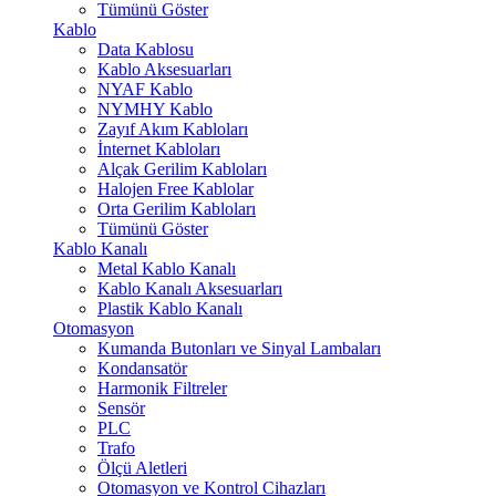
Tümünü Göster
Kablo
Data Kablosu
Kablo Aksesuarları
NYAF Kablo
NYMHY Kablo
Zayıf Akım Kabloları
İnternet Kabloları
Alçak Gerilim Kabloları
Halojen Free Kablolar
Orta Gerilim Kabloları
Tümünü Göster
Kablo Kanalı
Metal Kablo Kanalı
Kablo Kanalı Aksesuarları
Plastik Kablo Kanalı
Otomasyon
Kumanda Butonları ve Sinyal Lambaları
Kondansatör
Harmonik Filtreler
Sensör
PLC
Trafo
Ölçü Aletleri
Otomasyon ve Kontrol Cihazları