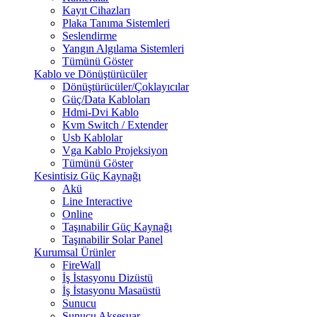
Kayıt Cihazları
Plaka Tanıma Sistemleri
Seslendirme
Yangın Algılama Sistemleri
Tümünü Göster
Kablo ve Dönüştürücüler
Dönüştürücüler/Çoklayıcılar
Güç/Data Kabloları
Hdmi-Dvi Kablo
Kvm Switch / Extender
Usb Kablolar
Vga Kablo Projeksiyon
Tümünü Göster
Kesintisiz Güç Kaynağı
Akü
Line Interactive
Online
Taşınabilir Güç Kaynağı
Taşınabilir Solar Panel
Kurumsal Ürünler
FireWall
İş İstasyonu Dizüstü
İş İstasyonu Masaüstü
Sunucu
Sunucu Aksesuar