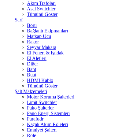
Akım Trafoları
Asal Switchler
Tümünü Göster
Sarf
Boru
Bağlantı Ekipmanları
Matkap Ucu
Rakor
Seyyar Makara
El Feneri & Işıldak
El Aletleri
Diğer
Bant
Buat
HDMI Kablo
Tümünü Göster
Şalt Malzemeleri
Motor Koruma Şalterleri
Limit Switchler
Pako Şalterler
Pano Enerji Sistemleri
Parafudr
Kaçak Akım Röleleri
Emniyet Şalteri
Röle