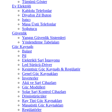
Tümünü Göster
Ev Elektriği
Kablolu Telefonlar
Diyafon Zil Buton
Isıtıcı
Masa Üstü Telefonlar
Soğutucu
Güvenlik
Yangın Güvenlik Sistemleri
Yönlendirme Tabelaları
Güç Kaynağı
Balast
Pil
Elektrikli Şarj İstasyonu
Led Sürücü-Driver
Kesintisiz Güç Kaynağı & Regülatör
Genel Güç Kaynakları
İnverterler
Akü ve Şarj Cihazları
Güç Modülleri
Solar Şarj Kontrol Cihazları
Dönüştürücüler
Ray Tipi Güç Kaynakları
Masaüstü Güç Kaynakları
Regülatörler