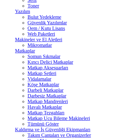
Şerit
Toner
Yazılım
Bulut Yedekleme
Güvenlik Yazılımlar
Oem / Kutu Lisans
Web Paketleri
Makineler ve El Aletleri
Mikromatlar
Matkaplar
Somun Sıkmalar
Kırıcı Delici Matkaplar
Matkap Aksesuarları
Matkap Setleri
Vidalamalar
Köşe Matkaplar
Darbeli Matkaplar
Darbesiz Matkaplar
Matkap Mandrenleri
Havalı Matkaplar
Matkap Tezgahları
Matkap Ucu Bileme Makineleri
Tümünü Göster
Kaldırma ve İş Güvenliği Ekipmanları
Takım Çantaları ve Organizerler