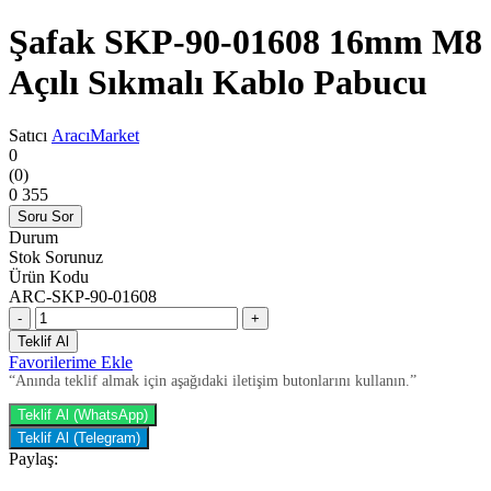
Şafak SKP-90-01608 16mm M8
Açılı Sıkmalı Kablo Pabucu
Satıcı
AracıMarket
0
(0)
0
355
Soru Sor
Durum
Stok Sorunuz
Ürün Kodu
ARC-SKP-90-01608
-
+
Teklif Al
Favorilerime Ekle
“Anında teklif almak için aşağıdaki iletişim butonlarını kullanın.”
Teklif Al (WhatsApp)
Teklif Al (Telegram)
Paylaş: