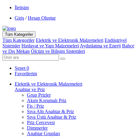
İletişim
Giriş
/
Hesap Oluştur
Tüm Kategoriler
Tüm Kategoriler
Elektrik ve Elektronik Malzemeleri
Endüstriyel
Sistemler
Hırdavat ve Yapı Malzemeleri
Aydınlatma ve Enerji
Bahçe
ve Dış Mekan
Ölçüm ve Bilişim Sistemleri
Sepet
0
Favorilerim
Elektrik ve Elektronik Malzemeleri
Anahtar ve Priz
Grup Prizler
Akım Korumalı Priz
Fiş / Priz
Sıva Altı Anahtar & Priz
Sıva Üstü Anahtar & Priz
Priz Çerçevesi
Dimmerler
Anahtar Grupları