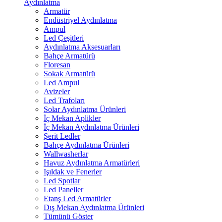
Aydınlatma
Armatür
Endüstriyel Aydınlatma
Ampul
Led Çeşitleri
Aydınlatma Aksesuarları
Bahçe Armatürü
Floresan
Sokak Armatürü
Led Ampul
Avizeler
Led Trafoları
Solar Aydınlatma Ürünleri
İç Mekan Aplikler
İç Mekan Aydınlatma Ürünleri
Şerit Ledler
Bahçe Aydınlatma Ürünleri
Wallwasherlar
Havuz Aydınlatma Armatürleri
Işıldak ve Fenerler
Led Spotlar
Led Paneller
Etanş Led Armatürler
Dış Mekan Aydınlatma Ürünleri
Tümünü Göster