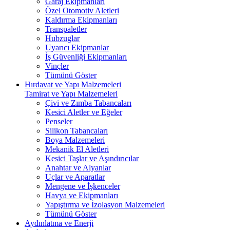
Garaj Ekipmanları
Özel Otomotiv Aletleri
Kaldırma Ekipmanları
Transpaletler
Hubzuglar
Uyarıcı Ekipmanlar
İş Güvenliği Ekipmanları
Vinçler
Tümünü Göster
Hırdavat ve Yapı Malzemeleri
Tamirat ve Yapı Malzemeleri
Çivi ve Zımba Tabancaları
Kesici Aletler ve Eğeler
Penseler
Silikon Tabancaları
Boya Malzemeleri
Mekanik El Aletleri
Kesici Taşlar ve Aşındırıcılar
Anahtar ve Alyanlar
Uçlar ve Aparatlar
Mengene ve İşkenceler
Havya ve Ekipmanları
Yapıştırma ve İzolasyon Malzemeleri
Tümünü Göster
Aydınlatma ve Enerji