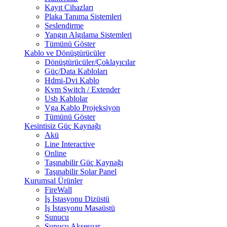
Kayıt Cihazları
Plaka Tanıma Sistemleri
Seslendirme
Yangın Algılama Sistemleri
Tümünü Göster
Kablo ve Dönüştürücüler
Dönüştürücüler/Çoklayıcılar
Güç/Data Kabloları
Hdmi-Dvi Kablo
Kvm Switch / Extender
Usb Kablolar
Vga Kablo Projeksiyon
Tümünü Göster
Kesintisiz Güç Kaynağı
Akü
Line Interactive
Online
Taşınabilir Güç Kaynağı
Taşınabilir Solar Panel
Kurumsal Ürünler
FireWall
İş İstasyonu Dizüstü
İş İstasyonu Masaüstü
Sunucu
Sunucu Aksesuar