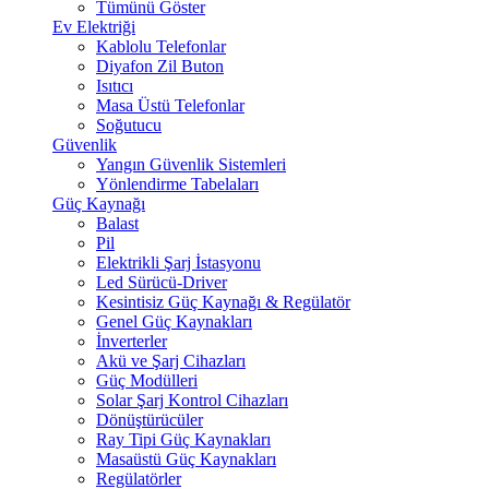
Tümünü Göster
Ev Elektriği
Kablolu Telefonlar
Diyafon Zil Buton
Isıtıcı
Masa Üstü Telefonlar
Soğutucu
Güvenlik
Yangın Güvenlik Sistemleri
Yönlendirme Tabelaları
Güç Kaynağı
Balast
Pil
Elektrikli Şarj İstasyonu
Led Sürücü-Driver
Kesintisiz Güç Kaynağı & Regülatör
Genel Güç Kaynakları
İnverterler
Akü ve Şarj Cihazları
Güç Modülleri
Solar Şarj Kontrol Cihazları
Dönüştürücüler
Ray Tipi Güç Kaynakları
Masaüstü Güç Kaynakları
Regülatörler