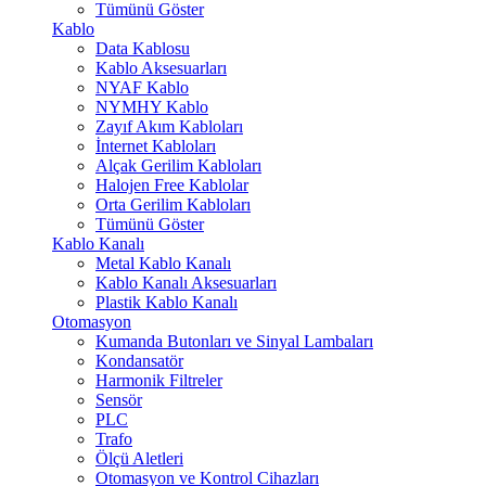
Tümünü Göster
Kablo
Data Kablosu
Kablo Aksesuarları
NYAF Kablo
NYMHY Kablo
Zayıf Akım Kabloları
İnternet Kabloları
Alçak Gerilim Kabloları
Halojen Free Kablolar
Orta Gerilim Kabloları
Tümünü Göster
Kablo Kanalı
Metal Kablo Kanalı
Kablo Kanalı Aksesuarları
Plastik Kablo Kanalı
Otomasyon
Kumanda Butonları ve Sinyal Lambaları
Kondansatör
Harmonik Filtreler
Sensör
PLC
Trafo
Ölçü Aletleri
Otomasyon ve Kontrol Cihazları