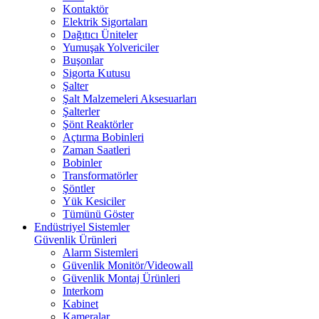
Kontaktör
Elektrik Sigortaları
Dağıtıcı Üniteler
Yumuşak Yolvericiler
Buşonlar
Sigorta Kutusu
Şalter
Şalt Malzemeleri Aksesuarları
Şalterler
Şönt Reaktörler
Açtırma Bobinleri
Zaman Saatleri
Bobinler
Transformatörler
Şöntler
Yük Kesiciler
Tümünü Göster
Endüstriyel Sistemler
Güvenlik Ürünleri
Alarm Sistemleri
Güvenlik Monitör/Videowall
Güvenlik Montaj Ürünleri
Interkom
Kabinet
Kameralar