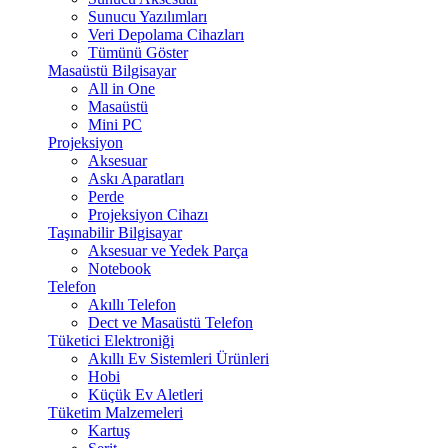
Sunucu Yazılımları
Veri Depolama Cihazları
Tümünü Göster
Masaüstü Bilgisayar
All in One
Masaüstü
Mini PC
Projeksiyon
Aksesuar
Askı Aparatları
Perde
Projeksiyon Cihazı
Taşınabilir Bilgisayar
Aksesuar ve Yedek Parça
Notebook
Telefon
Akıllı Telefon
Dect ve Masaüstü Telefon
Tüketici Elektroniği
Akıllı Ev Sistemleri Ürünleri
Hobi
Küçük Ev Aletleri
Tüketim Malzemeleri
Kartuş