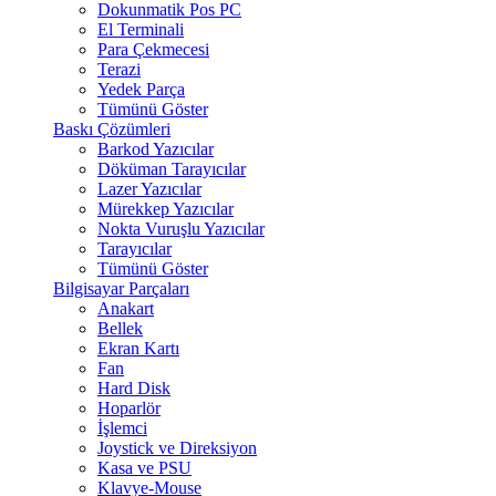
Dokunmatik Pos PC
El Terminali
Para Çekmecesi
Terazi
Yedek Parça
Tümünü Göster
Baskı Çözümleri
Barkod Yazıcılar
Döküman Tarayıcılar
Lazer Yazıcılar
Mürekkep Yazıcılar
Nokta Vuruşlu Yazıcılar
Tarayıcılar
Tümünü Göster
Bilgisayar Parçaları
Anakart
Bellek
Ekran Kartı
Fan
Hard Disk
Hoparlör
İşlemci
Joystick ve Direksiyon
Kasa ve PSU
Klavye-Mouse