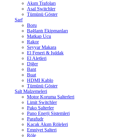
Akım Trafoları
Asal Switchler
Tümünü Göster
Sarf
Boru
Bağlantı Ekipmanları
Matkap Ucu
Rakor
Seyyar Makara
El Feneri & Işıldak
El Aletleri
Diğer
Bant
Buat
HDMI Kablo
Tümünü Göster
Şalt Malzemeleri
Motor Koruma Şalterleri
Limit Switchler
Pako Şalterler
Pano Enerji Sistemleri
Parafudr
Kaçak Akım Röleleri
Emniyet Şalteri
Röle