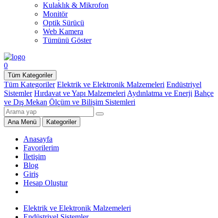
Kulaklık & Mikrofon
Monitör
Optik Sürücü
Web Kamera
Tümünü Göster
0
Tüm Kategoriler
Tüm Kategoriler
Elektrik ve Elektronik Malzemeleri
Endüstriyel
Sistemler
Hırdavat ve Yapı Malzemeleri
Aydınlatma ve Enerji
Bahçe
ve Dış Mekan
Ölçüm ve Bilişim Sistemleri
Ana Menü
Kategoriler
Anasayfa
Favorilerim
İletişim
Blog
Giriş
Hesap Oluştur
Elektrik ve Elektronik Malzemeleri
Endüstriyel Sistemler