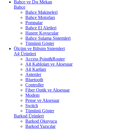
Bahçe ve Dış Mekan
Bahçe
Bahçe Makineleri
Bahçe Motorları
Pompalar
Bahçe El Aletleri
Haşere Kovucular
Bahçe Sulama Sistemleri
Tümünü Göster
Ölçüm ve Bilişim Sistemleri
Ağ Ürünleri
Access Point&Router
Ağ Kabloları ve Aksesuar
Ağ Kartları
Antenler
Bluetooth
Controller
Fiber Optik ve Aksesuar
Modem
Pense ve Aksesuar
Switch
Tümünü Göster
Barkod Ürünleri
Barkod Okuyucu
Barkod Yazıcılar