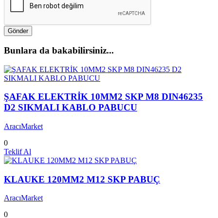
Gönder
Bunlara da bakabilirsiniz...
ŞAFAK ELEKTRİK 10MM2 SKP M8 DIN46235
D2 SIKMALI KABLO PABUCU
AracıMarket
0
Teklif Al
KLAUKE 120MM2 M12 SKP PABUÇ
AracıMarket
0