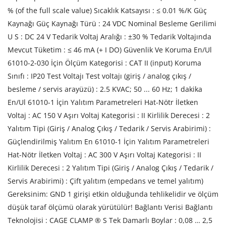
% (of the full scale value) Sıcaklık Katsayısı : ≤ 0.01 %/K Güç
Kaynağı Güç Kaynağı Türü : 24 VDC Nominal Besleme Gerilimi
U S : DC 24 V Tedarik Voltaj Aralığı : ±30 % Tedarik Voltajında
Mevcut Tüketim : ≤ 46 mA (+ I DO) Güvenlik Ve Koruma En/Ul
61010-2-030 İçin Ölçüm Kategorisi : CAT II (input) Koruma
Sınıfı : IP20 Test Voltajı Test voltajı (giriş / analog çıkış /
besleme / servis arayüzü) : 2.5 KVAC; 50 ... 60 Hz; 1 dakika
En/Ul 61010-1 İçin Yalıtım Parametreleri Hat-Nötr İletken
Voltaj : AC 150 V Aşırı Voltaj Kategorisi : II Kirlilik Derecesi : 2
Yalıtım Tipi (Giriş / Analog Çıkış / Tedarik / Servis Arabirimi) :
Güçlendirilmiş Yalıtım En 61010-1 İçin Yalıtım Parametreleri
Hat-Nötr İletken Voltaj : AC 300 V Aşırı Voltaj Kategorisi : II
Kirlilik Derecesi : 2 Yalıtım Tipi (Giriş / Analog Çıkış / Tedarik /
Servis Arabirimi) : Çift yalıtım (empedans ve temel yalıtım)
Gereksinim: GND 1 girişi etkin olduğunda tehlikelidir ve ölçüm
düşük taraf ölçümü olarak yürütülür! Bağlantı Verisi Bağlantı
Teknolojisi : CAGE CLAMP ® S Tek Damarlı Boylar : 0,08 … 2,5