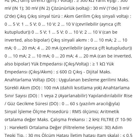
Hz (AC) Giriş direnci (giriş / voltaj) : ≥ 300 kΩ Yanıt eşiği : 300
mV (IN 1); 30 mV (IN 2) Çözünürlük (voltaj) : 30 mV (1'de) 3 mV
(2'de) Çıkış Çıkış sinyal türü : Akım Gerilim Çıkış sinyali voltajı :
0 … 5 V; 1 … 5 V; 0 … 10 V; 2 … 10 V (çevrilebilir (ayrıca çift
kutupludur)) 0 … 5 V; 1 … 5 V; 0 … 10 V; 2 … 10 V (can be
inverted, also bipolar) Çıkış sinyali akımı : 0 … 10 mA; 2 … 10
mA; 0 … 20 mA; 4 … 20 mA (çevrilebilir (ayrıca çift kutupludur))
0 … 10 mA; 2 … 10 mA; 0 … 20 mA; 4 … 20 mA (can be inverted,
also bipolar) Yük Empedansı (Çıkış/Voltaj) : ≥ 1 kΩ Yük
Empedansı (Çıkış/Akım) : ≤ 600 Ω Çıkış - Dijital Maks.
Anahtarlama Voltajı (DO) : Uygulanan besleme gerilimi Maks.
Sürekli Akım (DO) : 100 mA (dahili kısıtlama yok) Anahtarlama
Sınır Sayısı (DO) : 1 veya 2 (Ayarlanabilir) Yapılandırılabilir Rise
/ Güz Gecikme Süresi (DO) : 0 … 60 s (yazılım aracılığıyla)
Sinyal İşleme Ölçme Prosedürü : RMS ölçümü; Aritmetik
ortalama değer Maks. Çalışma Frekansı : 2 kHz FILTRE (T 10-90
) : Hareketli Ortalama Değer (Filtreleme Seviyesi: 30) Adım
Tepki Tip. : 30 ms Ölçüm Hatası İletim hatası (tam skala) : ≤ 0.5