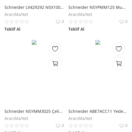
Schneider LV429292 NSX100-250 için Soket Kaidesi Kiti
Schneider NSYPMM125 Muhafaza için Metalik Montaj Plakası
AracıMarket
AracıMarket
0
0
Teklif Al
Teklif Al
Schneider NSYMM3025 Çelik Saclı Düz Montaj Plakası
Schneider ABE7ACC11 Yedek Giriş Alt Tabanı
AracıMarket
AracıMarket
0
0