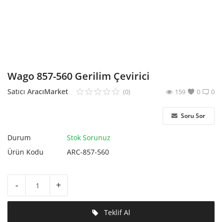
Hesap Oluştur
Wago 857-560 Gerilim Çevirici
Satıcı
AracıMarket
(0)
159
0
0
Soru Sor
Durum
Stok Sorunuz
Ürün Kodu
ARC-857-560
-
+
Teklif Al