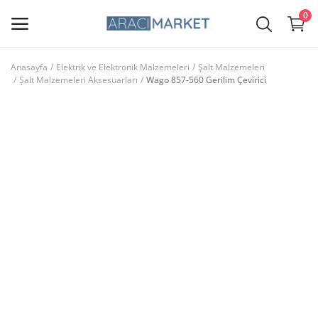
0
Anasayfa
Elektrik ve Elektronik Malzemeleri
Şalt Malzemeleri
Şalt Malzemeleri Aksesuarları
Wago 857-560 Gerilim Çevirici
Ana Menü
Kategoriler
Anasayfa
Favorilerim
İletişim
Blog
Giriş