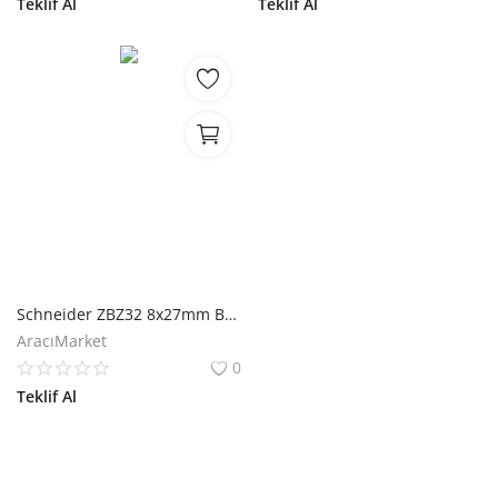
Teklif Al
Teklif Al
Schneider ZBZ32 8x27mm Boş Etiket için 30x40mm Tutucu
AracıMarket
0
Teklif Al