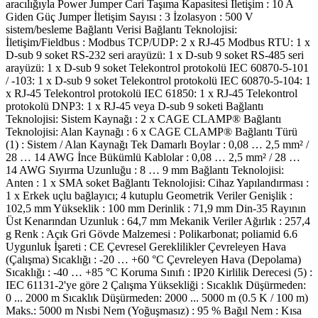
aracılığıyla Power Jumper Cari Taşıma Kapasitesi İletişim : 10 A
Giden Güç Jumper İletişim Sayısı : 3 İzolasyon : 500 V
sistem/besleme Bağlantı Verisi Bağlantı Teknolojisi:
İletişim/Fieldbus : Modbus TCP/UDP: 2 x RJ-45 Modbus RTU: 1 x
D-sub 9 soket RS-232 seri arayüzü: 1 x D-sub 9 soket RS-485 seri
arayüzü: 1 x D-sub 9 soket Telekontrol protokolü IEC 60870-5-101
/ -103: 1 x D-sub 9 soket Telekontrol protokolü IEC 60870-5-104: 1
x RJ-45 Telekontrol protokolü IEC 61850: 1 x RJ-45 Telekontrol
protokolü DNP3: 1 x RJ-45 veya D-sub 9 soketi Bağlantı
Teknolojisi: Sistem Kaynağı : 2 x CAGE CLAMP® Bağlantı
Teknolojisi: Alan Kaynağı : 6 x CAGE CLAMP® Bağlantı Türü
(1) : Sistem / Alan Kaynağı Tek Damarlı Boylar : 0,08 … 2,5 mm² /
28 … 14 AWG İnce Bükümlü Kablolar : 0,08 … 2,5 mm² / 28 …
14 AWG Sıyırma Uzunluğu : 8 … 9 mm Bağlantı Teknolojisi:
Anten : 1 x SMA soket Bağlantı Teknolojisi: Cihaz Yapılandırması :
1 x Erkek uçlu bağlayıcı; 4 kutuplu Geometrik Veriler Genişlik :
102,5 mm Yükseklik : 100 mm Derinlik : 71,9 mm Din-35 Rayının
Üst Kenarından Uzunluk : 64,7 mm Mekanik Veriler Ağırlık : 257,4
g Renk : Açık Gri Gövde Malzemesi : Polikarbonat; poliamid 6.6
Uygunluk İşareti : CE Çevresel Gereklilikler Çevreleyen Hava
(Çalışma) Sıcaklığı : -20 … +60 °C Çevreleyen Hava (Depolama)
Sıcaklığı : -40 … +85 °C Koruma Sınıfı : IP20 Kirlilik Derecesi (5) :
IEC 61131-2'ye göre 2 Çalışma Yüksekliği : Sıcaklık Düşürmeden:
0 ... 2000 m Sıcaklık Düşürmeden: 2000 ... 5000 m (0.5 K / 100 m)
Maks.: 5000 m Nısbi Nem (Yoğuşmasız) : 95 % Bağıl Nem : Kısa