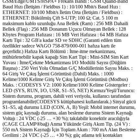
GSM/Edge/UMTS/HSPA+ Frekans Bandı : GSM Quand-Band
Baud Hızı (İletişim / Fieldbus 1) : 10/100 Mbit/s Baud Hızı :
ETHERNET: 10/100 Mbit/s İletim Orta (İletişim / Fieldbus) :
ETHERNET: Bükülmüş Çift S-UTP; 100 Ω; Cat. 5 100 m
maksimum kablo uzunluğu Ana Bellek (Ram) : 256 MB Dahaili
Bellek (Flaş) : 256 MB Donanım Uçucu Olmayan Bellek : 128
Kbytes Program Hafızası : 16 MB Veri Hafızası : 64 MB Hafıza
Kartı Tipi : 32 GB'a kadar SD ve SDHC (Garanti edilen tüm
özellikler sadece WAGO 758-879/000-001 hafıza kartı ile
geçerlidir.) Hafıza Kartı Bölümü : İtme-itme mekanizması,
mühürlenebilir kapak kapağı Sim Kart Tipi : Mini-SIM Sim Kart
Yuvası : İtme/Çekme Mekanizması I/O Modülü Sayısı (Düğüm
Başına) : 250 Veri Yolu Olmadan G/Ç Modüllerinin Sayısı Maks. :
64 Giriş Ve Çıkış İşlemi Görüntüsü (Dahil) Maks. : 1000
Kelime/1000 Kelime Giriş Ve Çıkış İşlemi Görüntüsü (Modbus)
Maks. : CODESYS V2: 1000 Kelime/1000 Kelime Göstergeler :
LED (SYS, RUN, I/O, USR, S1–S5, NET) Kırmızı/Yeşil/Turuncu:
Sistem durumu, program, dahili veri veriyolu, kullanıcı tarafından
programlanabilir(CODESYS kütüphanesi kullanılarak.) Sinyal gücü
S1–S5, ağ durumu LED (CON, A, B) Yeşil: Mobil internet durumu,
sistem güç kaynağı durumu, alan besleme durumu Sistem Kaynağı
Voltajı : 24 VDC (-25 … +30 %); takılabilir konektör aracılığıyla
(CAGE CLAMP®bağ) Anma Yükünde Giriş Akım Tip. (24 V) :
550 mA Sistem Kaynağı İçin Toplam Akım : 700 mA Alan Besleme
Gerilimi : 24 VDC (-25 … +30 %); güç atlama teli kontakları