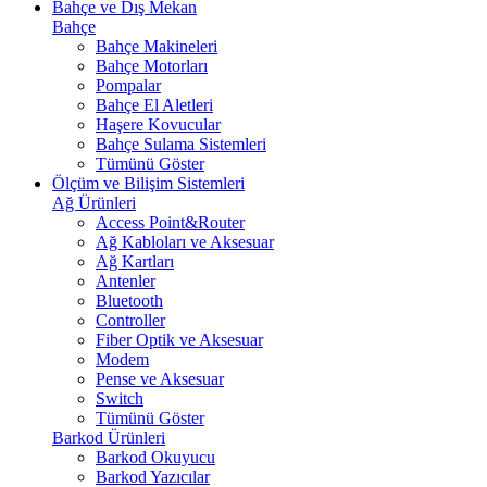
Bahçe ve Dış Mekan
Bahçe
Bahçe Makineleri
Bahçe Motorları
Pompalar
Bahçe El Aletleri
Haşere Kovucular
Bahçe Sulama Sistemleri
Tümünü Göster
Ölçüm ve Bilişim Sistemleri
Ağ Ürünleri
Access Point&Router
Ağ Kabloları ve Aksesuar
Ağ Kartları
Antenler
Bluetooth
Controller
Fiber Optik ve Aksesuar
Modem
Pense ve Aksesuar
Switch
Tümünü Göster
Barkod Ürünleri
Barkod Okuyucu
Barkod Yazıcılar