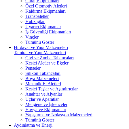
Garaj Ekipmanları
Özel Otomotiv Aletleri
Kaldırma Ekipmanları
Transpaletler
Hubzuglar
Uyarıcı Ekipmanlar
İş Güvenliği Ekipmanları
Vinçler
Tümünü Göster
Hırdavat ve Yapı Malzemeleri
Tamirat ve Yapı Malzemeleri
Çivi ve Zımba Tabancaları
Kesici Aletler ve Eğeler
Penseler
Silikon Tabancaları
Boya Malzemeleri
Mekanik El Aletleri
Kesici Taşlar ve Aşındırıcılar
Anahtar ve Alyanlar
Uçlar ve Aparatlar
Mengene ve İşkenceler
Havya ve Ekipmanları
Yapıştırma ve İzolasyon Malzemeleri
Tümünü Göster
Aydınlatma ve Enerji