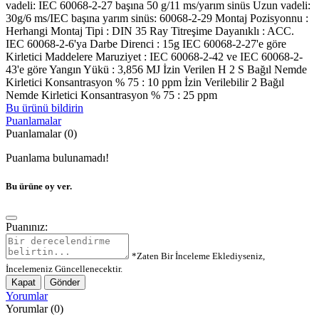
vadeli: IEC 60068-2-27 başına 50 g/11 ms/yarım sinüs Uzun vadeli:
30g/6 ms/IEC başına yarım sinüs: 60068-2-29 Montaj Pozisyonnu :
Herhangi Montaj Tipi : DIN 35 Ray Titreşime Dayanıklı : ACC.
IEC 60068-2-6'ya Darbe Direnci : 15g IEC 60068-2-27'e göre
Kirletici Maddelere Maruziyet : IEC 60068-2-42 ve IEC 60068-2-
43'e göre Yangın Yükü : 3,856 MJ İzin Verilen H 2 S Bağıl Nemde
Kirletici Konsantrasyon % 75 : 10 ppm İzin Verilebilir 2 Bağıl
Nemde Kirletici Konsantrasyon % 75 : 25 ppm
Bu ürünü bildirin
Puanlamalar
Puanlamalar (0)
Puanlama bulunamadı!
Bu ürüne oy ver.
Puanınız:
*Zaten Bir İnceleme Eklediyseniz,
İncelemeniz Güncellenecektir.
Kapat
Gönder
Yorumlar
Yorumlar (0)