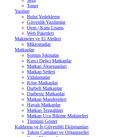
Şerit
Toner
Yazılım
Bulut Yedekleme
Güvenlik Yazılımlar
Oem / Kutu Lisans
Web Paketleri
Makineler ve El Aletleri
Mikromatlar
Matkaplar
Somun Sıkmalar
Kırıcı Delici Matkaplar
Matkap Aksesuarları
Matkap Setleri
Vidalamalar
Köşe Matkaplar
Darbeli Matkaplar
Darbesiz Matkaplar
Matkap Mandrenleri
Havalı Matkaplar
Matkap Tezgahları
Matkap Ucu Bileme Makineleri
Tümünü Göster
Kaldırma ve İş Güvenliği Ekipmanları
Takım Çantaları ve Organizerler