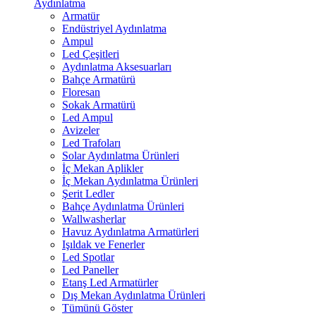
Aydınlatma
Armatür
Endüstriyel Aydınlatma
Ampul
Led Çeşitleri
Aydınlatma Aksesuarları
Bahçe Armatürü
Floresan
Sokak Armatürü
Led Ampul
Avizeler
Led Trafoları
Solar Aydınlatma Ürünleri
İç Mekan Aplikler
İç Mekan Aydınlatma Ürünleri
Şerit Ledler
Bahçe Aydınlatma Ürünleri
Wallwasherlar
Havuz Aydınlatma Armatürleri
Işıldak ve Fenerler
Led Spotlar
Led Paneller
Etanş Led Armatürler
Dış Mekan Aydınlatma Ürünleri
Tümünü Göster