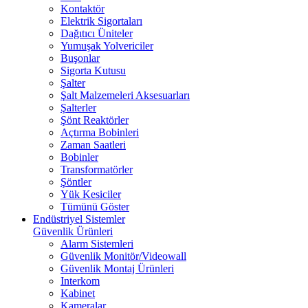
Kontaktör
Elektrik Sigortaları
Dağıtıcı Üniteler
Yumuşak Yolvericiler
Buşonlar
Sigorta Kutusu
Şalter
Şalt Malzemeleri Aksesuarları
Şalterler
Şönt Reaktörler
Açtırma Bobinleri
Zaman Saatleri
Bobinler
Transformatörler
Şöntler
Yük Kesiciler
Tümünü Göster
Endüstriyel Sistemler
Güvenlik Ürünleri
Alarm Sistemleri
Güvenlik Monitör/Videowall
Güvenlik Montaj Ürünleri
Interkom
Kabinet
Kameralar