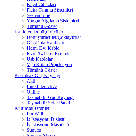
Kayıt Cihazları
Plaka Tanıma Sistemleri
Seslendirme
Yangın Algılama Sistemleri
Tümünü Göster
Kablo ve Dönüştürücüler
Dönüştürücüler/Çoklayıcılar
Güç/Data Kabloları
Hdmi-Dvi Kablo
Kvm Switch / Extender
Usb Kablolar
Vga Kablo Projeksiyon
Tümünü Göster
Kesintisiz Güç Kaynağı
Akü
Line Interactive
Online
Taşınabilir Güç Kaynağı
Taşınabilir Solar Panel
Kurumsal Ürünler
FireWall
İş İstasyonu Dizüstü
İş İstasyonu Masaüstü
Sunucu
Sunucu Aksesuar