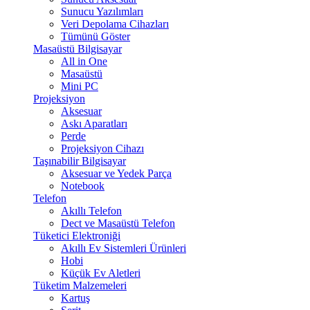
Sunucu Yazılımları
Veri Depolama Cihazları
Tümünü Göster
Masaüstü Bilgisayar
All in One
Masaüstü
Mini PC
Projeksiyon
Aksesuar
Askı Aparatları
Perde
Projeksiyon Cihazı
Taşınabilir Bilgisayar
Aksesuar ve Yedek Parça
Notebook
Telefon
Akıllı Telefon
Dect ve Masaüstü Telefon
Tüketici Elektroniği
Akıllı Ev Sistemleri Ürünleri
Hobi
Küçük Ev Aletleri
Tüketim Malzemeleri
Kartuş