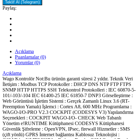
Teklif Al (Telegram)
Paylaş:
Açıklama
Puanlamalar (0)
Yorumlar (0)
Açıklama
Wago Kontrolör Not:Bu ürünün garanti süresi 2 yıldır. Teknik Veri
İletişim : Modbus TCP Protokoller : DHCP DNS NTP FTP FTPS
SNMP HTTP HTTPS SSH Telekontrol Protokolleri : IEC 60870-5-
101/-103/-104 IEC 61400-25 IEC 61850-7 DNP3 Görselleştirme :
Web Görüntüsü İşletim Sistemi : Gerçek Zamanlı Linux 3.6 (RT-
Preemption Yamalı) İşlemci : Cortex A8, 600 MHz Programlama :
WAGO-I/O-PRO V2.3 COCKPIT (CODESYS V3) Yapılandırma
Seçenekleri : COCKPIT WAGO-I/O- CHECK Web Tabanlı
Yönetim e!RUNTIME Kütüphanesi CODESYS Kütüphanesi
Güvenlik Şifreleme : OpenVPN, IPsec, firewall Hizmetler : SMS
(çift yönlü) GPRS İnternet bağlantısı Kablosuz Teknolojisi :