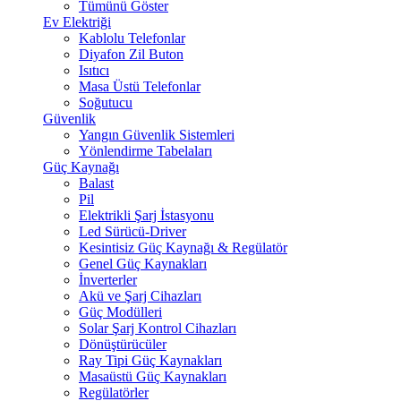
Tümünü Göster
Ev Elektriği
Kablolu Telefonlar
Diyafon Zil Buton
Isıtıcı
Masa Üstü Telefonlar
Soğutucu
Güvenlik
Yangın Güvenlik Sistemleri
Yönlendirme Tabelaları
Güç Kaynağı
Balast
Pil
Elektrikli Şarj İstasyonu
Led Sürücü-Driver
Kesintisiz Güç Kaynağı & Regülatör
Genel Güç Kaynakları
İnverterler
Akü ve Şarj Cihazları
Güç Modülleri
Solar Şarj Kontrol Cihazları
Dönüştürücüler
Ray Tipi Güç Kaynakları
Masaüstü Güç Kaynakları
Regülatörler