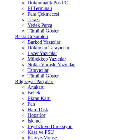
Dokunmatik Pos PC
El Terminali
Para Çekmecesi
Terazi
Yedek Parça
Tümünü Göster
Baskı Çözümleri
Barkod Yazıcılar
Döküman Tarayıcılar
Lazer Yazıcılar
Mürekkep Yazıcılar
Nokta Vuruşlu Yazıcılar
Tarayıcılar
Tümünü Göster
Bilgisayar Parçaları
Anakart
Bellek
Ekran Kartı
Fan
Hard Disk
Hoparlör
İşlemci
Joystick ve Direksiyon
Kasa ve PSU
Klavye-Mouse