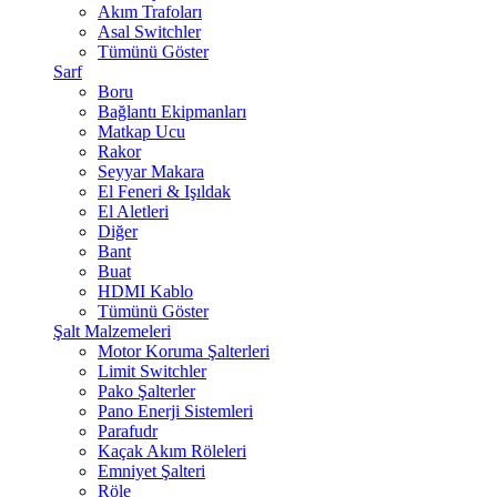
Akım Trafoları
Asal Switchler
Tümünü Göster
Sarf
Boru
Bağlantı Ekipmanları
Matkap Ucu
Rakor
Seyyar Makara
El Feneri & Işıldak
El Aletleri
Diğer
Bant
Buat
HDMI Kablo
Tümünü Göster
Şalt Malzemeleri
Motor Koruma Şalterleri
Limit Switchler
Pako Şalterler
Pano Enerji Sistemleri
Parafudr
Kaçak Akım Röleleri
Emniyet Şalteri
Röle