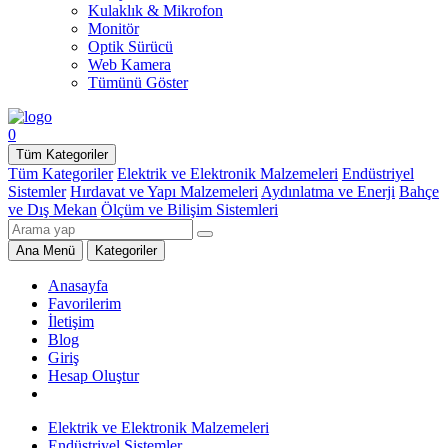
Kulaklık & Mikrofon
Monitör
Optik Sürücü
Web Kamera
Tümünü Göster
0
Tüm Kategoriler
Tüm Kategoriler
Elektrik ve Elektronik Malzemeleri
Endüstriyel
Sistemler
Hırdavat ve Yapı Malzemeleri
Aydınlatma ve Enerji
Bahçe
ve Dış Mekan
Ölçüm ve Bilişim Sistemleri
Ana Menü
Kategoriler
Anasayfa
Favorilerim
İletişim
Blog
Giriş
Hesap Oluştur
Elektrik ve Elektronik Malzemeleri
Endüstriyel Sistemler