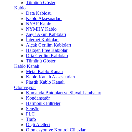
Tümünü Göster
Kablo
Data Kablosu
Kablo Aksesuarları
NYAF Kablo
NYMHY Kablo
Zayıf Akım Kabloları
İnternet Kabloları
Alçak Gerilim Kabloları
Halojen Free Kablolar
Orta Gerilim Kabloları
Tümünü Göster
Kablo Kanalı
Metal Kablo Kanalı
Kablo Kanalı Aksesuarları
Plastik Kablo Kanalı
Otomasyon
Kumanda Butonları ve Sinyal Lambaları
Kondansatör
Harmonik Filtreler
Sensör
PLC
Trafo
Ölçü Aletleri
Otomasyon ve Kontrol Cihazları