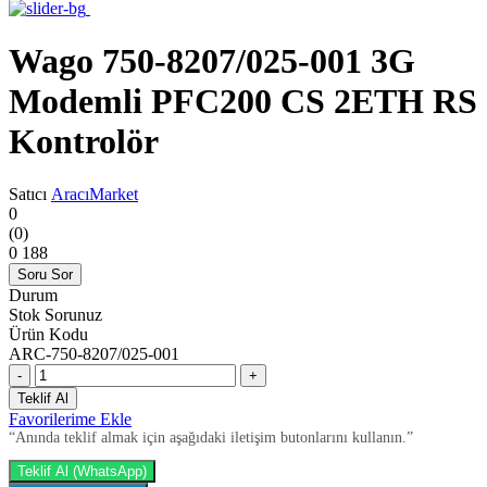
Wago 750-8207/025-001 3G
Modemli PFC200 CS 2ETH RS
Kontrolör
Satıcı
AracıMarket
0
(0)
0
188
Soru Sor
Durum
Stok Sorunuz
Ürün Kodu
ARC-750-8207/025-001
-
+
Teklif Al
Favorilerime Ekle
“Anında teklif almak için aşağıdaki iletişim butonlarını kullanın.”
Teklif Al (WhatsApp)