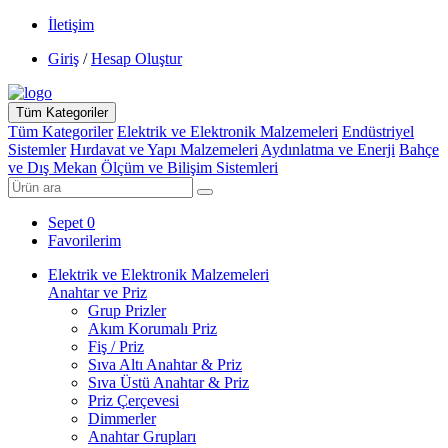
İletişim
Giriş
/
Hesap Oluştur
Tüm Kategoriler
Tüm Kategoriler
Elektrik ve Elektronik Malzemeleri
Endüstriyel
Sistemler
Hırdavat ve Yapı Malzemeleri
Aydınlatma ve Enerji
Bahçe
ve Dış Mekan
Ölçüm ve Bilişim Sistemleri
Sepet
0
Favorilerim
Elektrik ve Elektronik Malzemeleri
Anahtar ve Priz
Grup Prizler
Akım Korumalı Priz
Fiş / Priz
Sıva Altı Anahtar & Priz
Sıva Üstü Anahtar & Priz
Priz Çerçevesi
Dimmerler
Anahtar Grupları