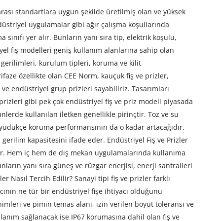
rarası standartlara uygun şekilde üretilmiş olan ve yüksek
düstriyel uygulamalar gibi ağır çalışma koşullarında
ınıfı yer alır. Bunların yanı sıra tip, elektrik koşulu,
yel fiş modelleri geniş kullanım alanlarına sahip olan
gerilimleri, kurulum tipleri, koruma ve kilit
ifaze özellikte olan CEE Norm, kauçuk fiş ve prizler,
er ve endüstriyel grup prizleri sayabiliriz. Tasarımları
rizleri gibi pek çok endüstriyel fiş ve priz modeli piyasada
nlerde kullanılan iletken genellikle pirinçtir. Toz ve su
ı büyüdükçe koruma performansının da o kadar artacağıdır.
ı gerilim kapasitesini ifade eder. Endüstriyel Fiş ve Prizler
iptir. Hem iç hem de dış mekan uygulamalarında kullanıma
nların yanı sıra güneş ve rüzgar enerjisi, enerji santralleri
Nasıl Tercih Edilir? Sanayi tipi fiş ve prizler farklı
cının ne tür bir endüstriyel fişe ihtiyacı olduğunu
nimleri ve pimin temas alanı, izin verilen boyut toleransı ve
llanım sağlanacak ise IP67 korumasına dahil olan fiş ve