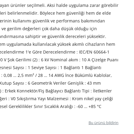
ılayan ürünler seçilmeli. Aksi halde uygulama zarar görebilir
leri belirlenmelidir. Böylece hem güvenliği hem de elde
llerinin kullanımı güvenlik ve performans bakımından
ım ve gerilim değerleri çok daha düşük olduğu için
ndırmasına sahiptir ve güvenlik dereceleri yüksektir.
 Hem uygulamada kullanılacak yüksek akımlı cihazların hem
 Derecelendirme 1'e Göre Derecelendirme : IEC/EN 60664-1
 1000 V Şok Gerilimi (2) : 6 kV Nominal akım : 10 A Çizelge Puanı
esnesi Sayısı : 1 Seviye Sayısı : 1 Bağlantı 1 Bağlantı
r : 0,08 … 2,5 mm² / 28 … 14 AWG İnce Bükümlü Kablolar,
utup Sayısı : 6 Geometrik Veriler Genişlik : 43 mm
: Erkek Konnektör/Fiş Bağlayıcı Bağlantı Tipi : İletkenler
ri : V0 Sıkıştırma Yayı Malzemesi : Krom nikel yay çeliği
el Gereklilikler Sınır Sıcaklık Aralığı : -60 … +85 °C
Bu ürünü bildirin