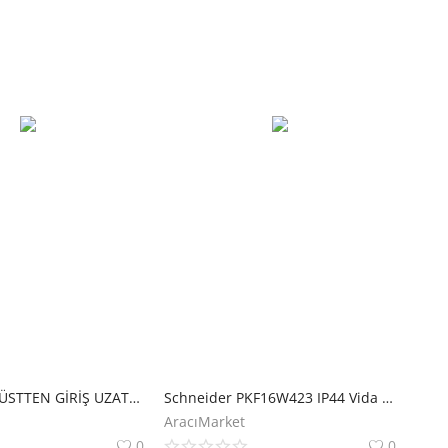
EMAS 48X16 ÜSTTEN GİRİŞ UZATMA PRİZİ EBM48PU30
Schneider PKF16W423 IP44 Vida Bağlantılı Eğik Duvar Prizi
AracıMarket
0
0