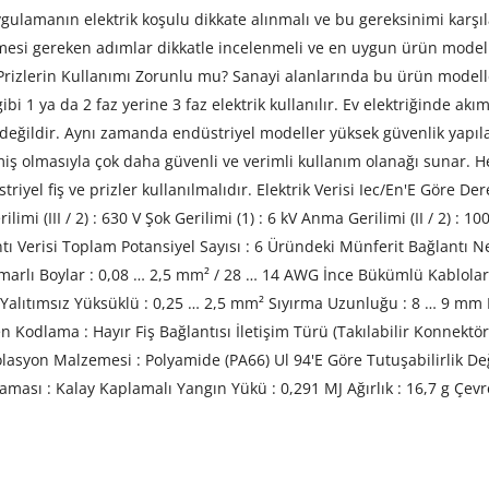
 uygulamanın elektrik koşulu dikkate alınmalı ve bu gereksinimi karş
lmesi gereken adımlar dikkatle incelenmeli ve en uygun ürün model
ve Prizlerin Kullanımı Zorunlu mu? Sanayi alanlarında bu ürün mode
bi 1 ya da 2 faz yerine 3 faz elektrik kullanılır. Ev elektriğinde ak
değildir. Aynı zamanda endüstriyel modeller yüksek güvenlik yapıla
lmiş olmasıyla çok daha güvenli ve verimli kullanım olanağı sunar.
triyel fiş ve prizler kullanılmalıdır. Elektrik Verisi Iec/En'E Göre
ilimi (III / 2) : 630 V Şok Gerilimi (1) : 6 kV Anma Gerilimi (II / 2) :
Bağlantı Verisi Toplam Potansiyel Sayısı : 6 Üründeki Münferit Bağlantı N
Damarlı Boylar : 0,08 … 2,5 mm² / 28 … 14 AWG İnce Bükümlü Kablola
 Yalıtımsız Yüksüklü : 0,25 … 2,5 mm² Sıyırma Uzunluğu : 8 … 9 mm K
Kodlama : Hayır Fiş Bağlantısı İletişim Türü (Takılabilir Konnektör) 
asyon Malzemesi : Polyamide (PA66) Ul 94'E Göre Tutuşabilirlik Değe
aması : Kalay Kaplamalı Yangın Yükü : 0,291 MJ Ağırlık : 16,7 g Çevres