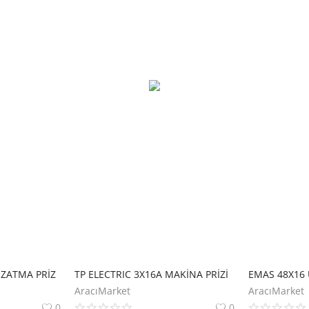
UZATMA PRİZ
TP ELECTRIC 3X16A MAKİNA PRİZİ
AracıMarket
AracıMarket
0
0