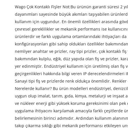
Wago Çok Kontaklı Fişler Not:Bu ürünün garanti süresi 2 yıld
dayanımları sayesinde büyük akımları taşıyabilen ürünlerdir
kullanım için uygundur. En önemli özellikleri arasında gövde
çevresel gereklilikler ve mekanik performans ise kullanıcın
ürünlerdir ve farklı uygulama ortamlarındaki ihtiyaçları da k
konfigürasyonları gibi sahip oldukları özellikler bakımından
nemliyer anahtar ve prizler, ray tipi prizler, çok kontaklı fiş
bakımından kulplu, eğik, düz yapıda olan fiş ve prizler, kar
yer edinmiştir. Endüstriyel kullanım için üretilmiş olan fiş 
geçirgenlikleri hakkında bilgi veren IP derecelendirmeleri 
Sanayi tipi fiş ve prizlerde renk oldukça önemlidir. Renkler ev
Nerelerde kullanır? Bu ürün modelleri endüstriyel, denizci
uygun olup imalat, tarım, gıda, kimya, metalurji ve inşaat a
ve nükleer enerji gibi yüksek koruma gereksinimi olan pek çok
uygulama ihtiyacını karşılamak amacıyla farklı çeşitlerde ür
belirlemesinin birinci adımıdır. Ardından kullanım alanının 
takıp çıkarma sıklığı gibi mekanik performansı etkileyen un