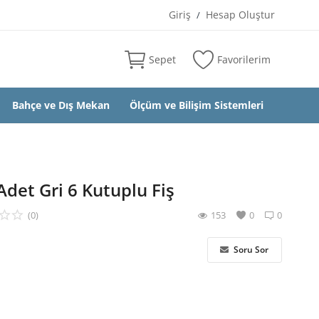
Giriş
Hesap Oluştur
/
Sepet
Favorilerim
Bahçe ve Dış Mekan
Ölçüm ve Bilişim Sistemleri
det Gri 6 Kutuplu Fiş
(0)
153
0
0
Soru Sor