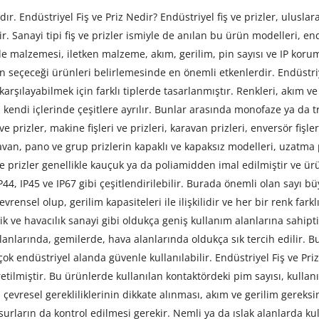
ır. Endüstriyel Fiş ve Priz Nedir? Endüstriyel fiş ve prizler, ulusla
. Sanayi tipi fiş ve prizler ismiyle de anılan bu ürün modelleri, en
 malzemesi, iletken malzeme, akım, gerilim, pin sayısı ve IP koruma s
ın seçeceği ürünleri belirlemesinde en önemli etkenlerdir. Endüstri
arşılayabilmek için farklı tiplerde tasarlanmıştır. Renkleri, akım ve 
 kendi içlerinde çeşitlere ayrılır. Bunlar arasında monofaze ya da tr
 ve prizler, makine fişleri ve prizleri, karavan prizleri, enversör fişl
avan, pano ve grup prizlerin kapaklı ve kapaksız modelleri, uzatma p
ve prizler genellikle kauçuk ya da poliamidden imal edilmiştir ve ürü
IP44, IP45 ve IP67 gibi çeşitlendirilebilir. Burada önemli olan say
rensel olup, gerilim kapasiteleri ile ilişkilidir ve her bir renk farkl
lik ve havacılık sanayi gibi oldukça geniş kullanım alanlarına sah
lanlarında, gemilerde, hava alanlarında oldukça sık tercih edilir. Bu
 endüstriyel alanda güvenle kullanılabilir. Endüstriyel Fiş ve Prizler 
etilmiştir. Bu ürünlerde kullanılan kontaktördeki pim sayısı, kullanı
çevresel gerekliliklerinin dikkate alınması, akım ve gerilim gereksi
surların da kontrol edilmesi gerekir. Nemli ya da ıslak alanlarda ku