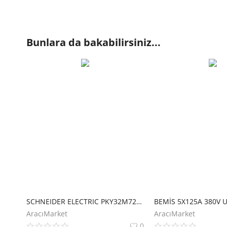
Bunlara da bakabilirsiniz...
SCHNEIDER ELECTRIC PKY32M723 3X32A MONOFAZE 2P+T IP67 HIZLI UZATMA PRİZİ
BEMİS 5X125A 380V 
AracıMarket
AracıMarket
0