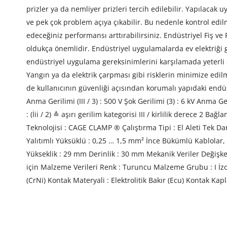
prizler ya da nemliyer prizleri tercih edilebilir. Yapılacak
ve pek çok problem açıya çıkabilir. Bu nedenle kontrol edi
edeceğiniz performansı arttırabilirsiniz. Endüstriyel Fiş 
oldukça önemlidir. Endüstriyel uygulamalarda ev elektriği gi
endüstriyel uygulama gereksinimlerini karşılamada yeterli 
Yangın ya da elektrik çarpması gibi risklerin minimize edi
de kullanıcının güvenliği açısından korumalı yapıdaki endüs
Anma Gerilimi (III / 3) : 500 V Şok Gerilimi (3) : 6 kV Anma Ger
: (İii / 2) ≙ aşırı gerilim kategorisi III / kirlilik derece 2 
Teknolojisi : CAGE CLAMP ® Çalıştırma Tipi : El Aleti Tek 
Yalıtımlı Yüksüklü : 0,25 … 1,5 mm² İnce Bükümlü Kablolar,
Yükseklik : 29 mm Derinlik : 30 mm Mekanik Veriler Değişken 
için Malzeme Verileri Renk : Turuncu Malzeme Grubu : I İzol
(CrNi) Kontak Materyali : Elektrolitik Bakır (Ecu) Kontak Kapl