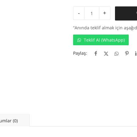
-
+
“Anında teklif almak için aşağıd
Teklif Al (WhatsApp)
Paylaş:
umlar (0)