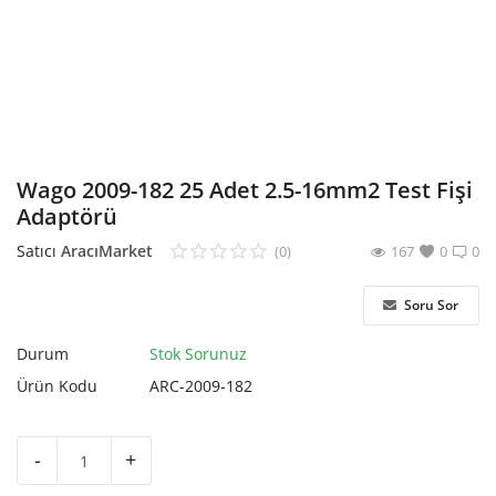
Hesap Oluştur
Wago 2009-182 25 Adet 2.5-16mm2 Test Fişi
Adaptörü
Satıcı
AracıMarket
(0)
167
0
0
Soru Sor
Durum
Stok Sorunuz
Ürün Kodu
ARC-2009-182
-
+