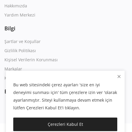
Hakkımızda
Yardım Merkezi
Bilgi
Şartlar ve Koşullar
Gizlilik Politikası
Kişisel Verilerin Korunması
Markalar
Kullanım Sözleşmesi
Bu web sitesindeki çerez ayarları 'size en iyi
Bizi Takip Edin
deneyimi sunması için' tüm çerezlere izin ver 'olarak
ayarlanmıştır. Siteyi kullanmaya devam etmek için
lütfen Çerezleri Kabul Et'i tıklayın.
Çerezleri Kabul Et