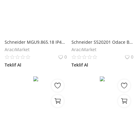
Schneider MGU9.865.18 IP40 1 Modül Panjur Kapağı Plakası
Schneider S520201 Odace Beyaz Anahtar
AracıMarket
AracıMarket
0
0
Teklif Al
Teklif Al