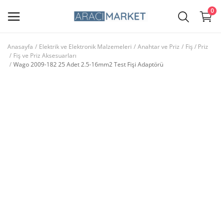
0
Anasayfa
Elektrik ve Elektronik Malzemeleri
Anahtar ve Priz
Fiş / Priz
Fiş ve Priz Aksesuarları
Ana Menü
Wago 2009-182 25 Adet 2.5-16mm2 Test Fişi Adaptörü
Kategoriler
Anasayfa
Favorilerim
İletişim
Blog
Giriş