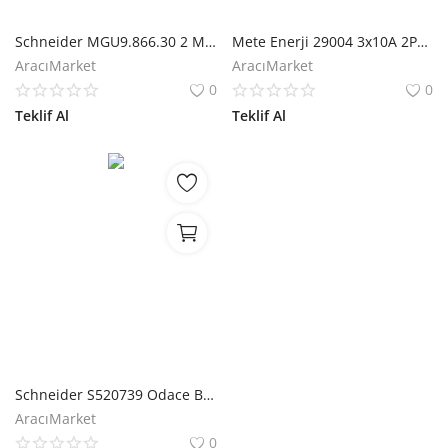
Schneider MGU9.866.30 2 Modül Panjur Kapağı Plakası
Mete Enerji 29004 3x10A 2P+E 220-240V Priz Çekirdeği
AracıMarket
AracıMarket
0
0
Teklif Al
Teklif Al
Schneider S520739 Odace Beyaz Etiket Tutucu İçin Telli Led
AracıMarket
0