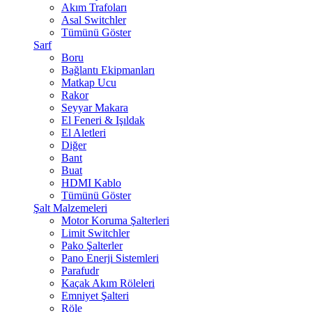
Akım Trafoları
Asal Switchler
Tümünü Göster
Sarf
Boru
Bağlantı Ekipmanları
Matkap Ucu
Rakor
Seyyar Makara
El Feneri & Işıldak
El Aletleri
Diğer
Bant
Buat
HDMI Kablo
Tümünü Göster
Şalt Malzemeleri
Motor Koruma Şalterleri
Limit Switchler
Pako Şalterler
Pano Enerji Sistemleri
Parafudr
Kaçak Akım Röleleri
Emniyet Şalteri
Röle