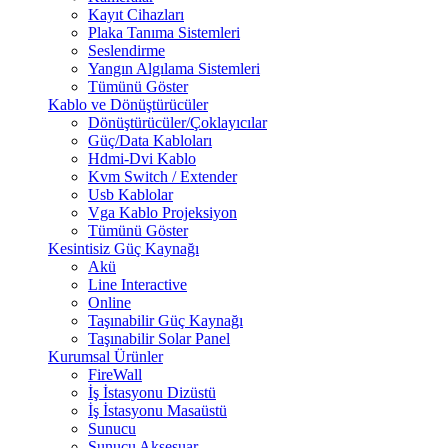
Kayıt Cihazları
Plaka Tanıma Sistemleri
Seslendirme
Yangın Algılama Sistemleri
Tümünü Göster
Kablo ve Dönüştürücüler
Dönüştürücüler/Çoklayıcılar
Güç/Data Kabloları
Hdmi-Dvi Kablo
Kvm Switch / Extender
Usb Kablolar
Vga Kablo Projeksiyon
Tümünü Göster
Kesintisiz Güç Kaynağı
Akü
Line Interactive
Online
Taşınabilir Güç Kaynağı
Taşınabilir Solar Panel
Kurumsal Ürünler
FireWall
İş İstasyonu Dizüstü
İş İstasyonu Masaüstü
Sunucu
Sunucu Aksesuar