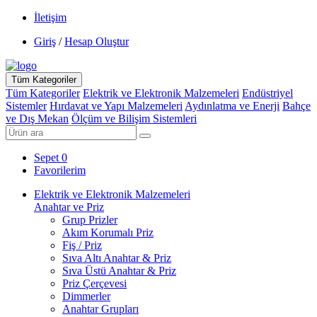
İletişim
Giriş
/
Hesap Oluştur
Tüm Kategoriler
Tüm Kategoriler
Elektrik ve Elektronik Malzemeleri
Endüstriyel
Sistemler
Hırdavat ve Yapı Malzemeleri
Aydınlatma ve Enerji
Bahçe
ve Dış Mekan
Ölçüm ve Bilişim Sistemleri
Sepet
0
Favorilerim
Elektrik ve Elektronik Malzemeleri
Anahtar ve Priz
Grup Prizler
Akım Korumalı Priz
Fiş / Priz
Sıva Altı Anahtar & Priz
Sıva Üstü Anahtar & Priz
Priz Çerçevesi
Dimmerler
Anahtar Grupları