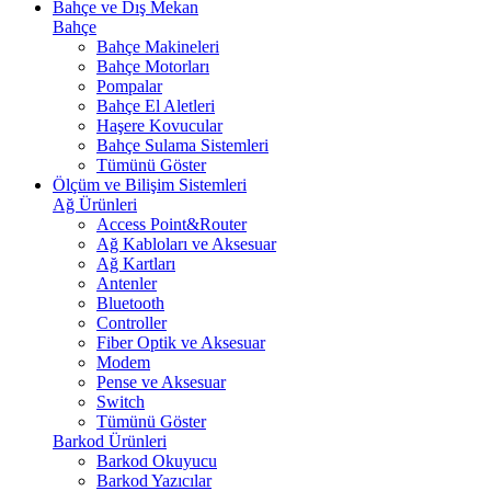
Bahçe ve Dış Mekan
Bahçe
Bahçe Makineleri
Bahçe Motorları
Pompalar
Bahçe El Aletleri
Haşere Kovucular
Bahçe Sulama Sistemleri
Tümünü Göster
Ölçüm ve Bilişim Sistemleri
Ağ Ürünleri
Access Point&Router
Ağ Kabloları ve Aksesuar
Ağ Kartları
Antenler
Bluetooth
Controller
Fiber Optik ve Aksesuar
Modem
Pense ve Aksesuar
Switch
Tümünü Göster
Barkod Ürünleri
Barkod Okuyucu
Barkod Yazıcılar