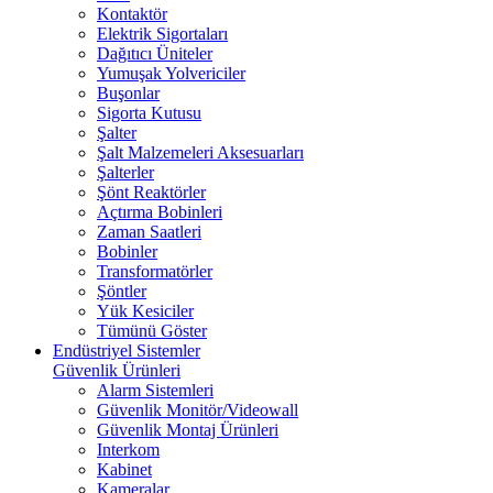
Kontaktör
Elektrik Sigortaları
Dağıtıcı Üniteler
Yumuşak Yolvericiler
Buşonlar
Sigorta Kutusu
Şalter
Şalt Malzemeleri Aksesuarları
Şalterler
Şönt Reaktörler
Açtırma Bobinleri
Zaman Saatleri
Bobinler
Transformatörler
Şöntler
Yük Kesiciler
Tümünü Göster
Endüstriyel Sistemler
Güvenlik Ürünleri
Alarm Sistemleri
Güvenlik Monitör/Videowall
Güvenlik Montaj Ürünleri
Interkom
Kabinet
Kameralar