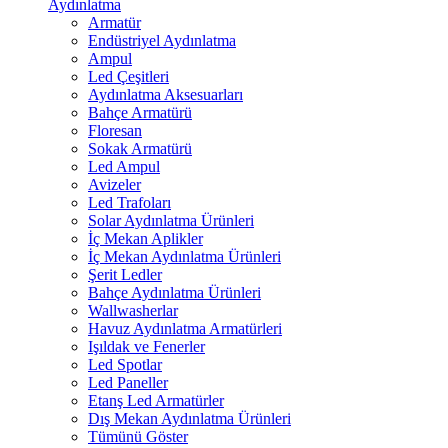
Aydınlatma
Armatür
Endüstriyel Aydınlatma
Ampul
Led Çeşitleri
Aydınlatma Aksesuarları
Bahçe Armatürü
Floresan
Sokak Armatürü
Led Ampul
Avizeler
Led Trafoları
Solar Aydınlatma Ürünleri
İç Mekan Aplikler
İç Mekan Aydınlatma Ürünleri
Şerit Ledler
Bahçe Aydınlatma Ürünleri
Wallwasherlar
Havuz Aydınlatma Armatürleri
Işıldak ve Fenerler
Led Spotlar
Led Paneller
Etanş Led Armatürler
Dış Mekan Aydınlatma Ürünleri
Tümünü Göster