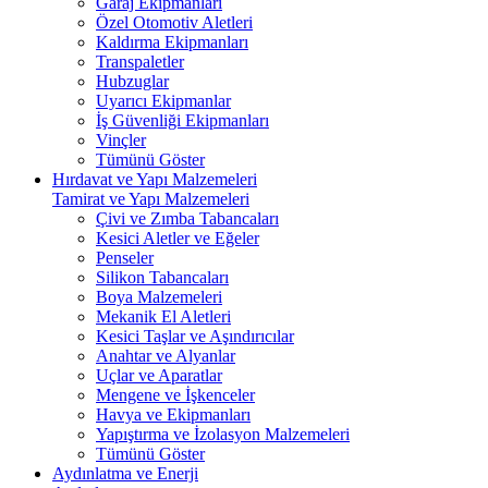
Garaj Ekipmanları
Özel Otomotiv Aletleri
Kaldırma Ekipmanları
Transpaletler
Hubzuglar
Uyarıcı Ekipmanlar
İş Güvenliği Ekipmanları
Vinçler
Tümünü Göster
Hırdavat ve Yapı Malzemeleri
Tamirat ve Yapı Malzemeleri
Çivi ve Zımba Tabancaları
Kesici Aletler ve Eğeler
Penseler
Silikon Tabancaları
Boya Malzemeleri
Mekanik El Aletleri
Kesici Taşlar ve Aşındırıcılar
Anahtar ve Alyanlar
Uçlar ve Aparatlar
Mengene ve İşkenceler
Havya ve Ekipmanları
Yapıştırma ve İzolasyon Malzemeleri
Tümünü Göster
Aydınlatma ve Enerji