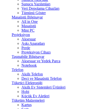
Sunucu Yazılımları
Veri Depolama Cihazları
Tümünü Göster
Masaüstü Bilgisayar
All in One
Masaüstü
Mini PC
Projeksiyon
Aksesuar
Askı Aparatları
Perde
Projeksiyon Cihazı
Taşınabilir Bilgisayar
Aksesuar ve Yedek Parça
Notebook
Telefon
Akıllı Telefon
Dect ve Masaüstü Telefon
Tüketici Elektroniği
Akıllı Ev Sistemleri Ürünleri
Hobi
Küçük Ev Aletleri
Tüketim Malzemeleri
Kartuş