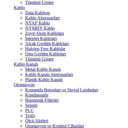
Tümünü Göster
Kablo
Data Kablosu
Kablo Aksesuarları
NYAF Kablo
NYMHY Kablo
Zayıf Akım Kabloları
İnternet Kabloları
Alçak Gerilim Kabloları
Halojen Free Kablolar
Orta Gerilim Kabloları
Tümünü Göster
Kablo Kanalı
Metal Kablo Kanalı
Kablo Kanalı Aksesuarları
Plastik Kablo Kanalı
Otomasyon
Kumanda Butonları ve Sinyal Lambaları
Kondansatör
Harmonik Filtreler
Sensör
PLC
Trafo
Ölçü Aletleri
Otomasyon ve Kontrol Cihazları