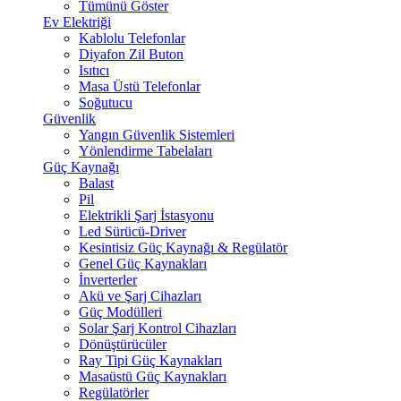
Tümünü Göster
Ev Elektriği
Kablolu Telefonlar
Diyafon Zil Buton
Isıtıcı
Masa Üstü Telefonlar
Soğutucu
Güvenlik
Yangın Güvenlik Sistemleri
Yönlendirme Tabelaları
Güç Kaynağı
Balast
Pil
Elektrikli Şarj İstasyonu
Led Sürücü-Driver
Kesintisiz Güç Kaynağı & Regülatör
Genel Güç Kaynakları
İnverterler
Akü ve Şarj Cihazları
Güç Modülleri
Solar Şarj Kontrol Cihazları
Dönüştürücüler
Ray Tipi Güç Kaynakları
Masaüstü Güç Kaynakları
Regülatörler