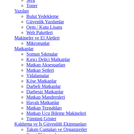
Şerit
Toner
Yazılım
Bulut Yedekleme
Güvenlik Yazılımlar
Oem / Kutu Lisans
Web Paketleri
Makineler ve El Aletleri
Mikromatlar
Matkaplar
Somun Sıkmalar
Kırıcı Delici Matkaplar
Matkap Aksesuarları
Matkap Setleri
Vidalamalar
Köşe Matkaplar
Darbeli Matkaplar
Darbesiz Matkaplar
Matkap Mandrenleri
Havalı Matkaplar
Matkap Tezgahları
Matkap Ucu Bileme Makineleri
Tümünü Göster
Kaldırma ve İş Güvenliği Ekipmanları
Takım Çantaları ve Organizerler