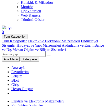
Kulaklık & Mikrofon
Monitör
Optik Sürücü
Web Kamera
Tümünü Göster
0
Tüm Kategoriler
Tüm Kategoriler
Elektrik ve Elektronik Malzemeleri
Endüstriyel
Sistemler
Hırdavat ve Yapı Malzemeleri
Aydınlatma ve Enerji
Bahçe
ve Dış Mekan
Ölçüm ve Bilişim Sistemleri
Ana Menü
Kategoriler
Anasayfa
Favorilerim
İletişim
Blog
Giriş
Hesap Oluştur
Elektrik ve Elektronik Malzemeleri
Endüstriyel Sistemler