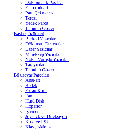
Dokunmatik Pos PC
El Terminali
Para Çekmecesi
Terazi
Yedek Parça
Tümünü Göster
Baskı Çözümleri
Barkod Yazıcılar
Döküman Tarayıcılar
Lazer Yazıcılar
Mürekkep Yazıcılar
Nokta Vuruşlu Yazıcılar
Tarayıcılar
Tümünü Göster
Bilgisayar Parçaları
Anakart
Bellek
Ekran Kartı
Fan
Hard Disk
Hoparlör
İşlemci
Joystick ve Direksiyon
Kasa ve PSU
Klavye-Mouse