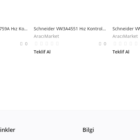
Schneider VW3A5107759A Hız Kontrol Cihazı için Motor Bobini
Schneider VW3A4551 Hız Kontrol Cihazı için Hat Bobini
AracıMarket
AracıMarket
0
0
Teklif Al
Teklif Al
Linkler
Bilgi