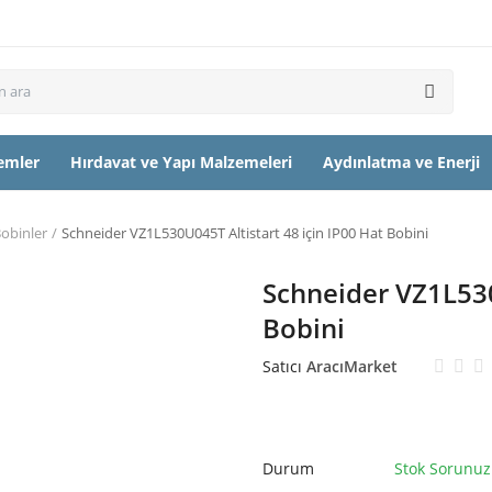
temler
Hırdavat ve Yapı Malzemeleri
Aydınlatma ve Enerji
obinler
Schneider VZ1L530U045T Altistart 48 için IP00 Hat Bobini
Schneider VZ1L530
Bobini
Satıcı
AracıMarket
Durum
Stok Sorunuz