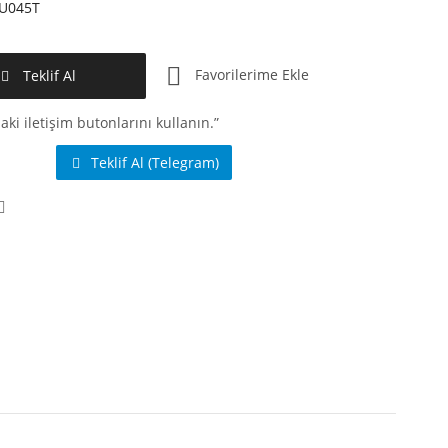
U045T
Favorilerime Ekle
Teklif Al
aki iletişim butonlarını kullanın.”
Teklif Al (Telegram)