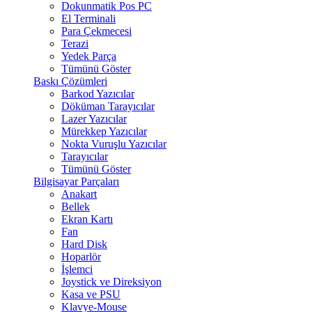
Dokunmatik Pos PC
El Terminali
Para Çekmecesi
Terazi
Yedek Parça
Tümünü Göster
Baskı Çözümleri
Barkod Yazıcılar
Döküman Tarayıcılar
Lazer Yazıcılar
Mürekkep Yazıcılar
Nokta Vuruşlu Yazıcılar
Tarayıcılar
Tümünü Göster
Bilgisayar Parçaları
Anakart
Bellek
Ekran Kartı
Fan
Hard Disk
Hoparlör
İşlemci
Joystick ve Direksiyon
Kasa ve PSU
Klavye-Mouse