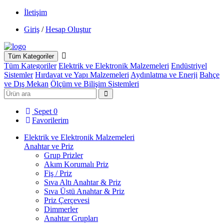
İletişim
Giriş
/
Hesap Oluştur
Tüm Kategoriler
Tüm Kategoriler
Elektrik ve Elektronik Malzemeleri
Endüstriyel
Sistemler
Hırdavat ve Yapı Malzemeleri
Aydınlatma ve Enerji
Bahçe
ve Dış Mekan
Ölçüm ve Bilişim Sistemleri
Sepet
0
Favorilerim
Elektrik ve Elektronik Malzemeleri
Anahtar ve Priz
Grup Prizler
Akım Korumalı Priz
Fiş / Priz
Sıva Altı Anahtar & Priz
Sıva Üstü Anahtar & Priz
Priz Çerçevesi
Dimmerler
Anahtar Grupları