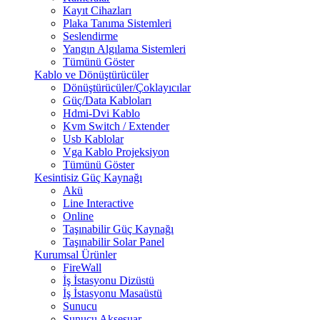
Kayıt Cihazları
Plaka Tanıma Sistemleri
Seslendirme
Yangın Algılama Sistemleri
Tümünü Göster
Kablo ve Dönüştürücüler
Dönüştürücüler/Çoklayıcılar
Güç/Data Kabloları
Hdmi-Dvi Kablo
Kvm Switch / Extender
Usb Kablolar
Vga Kablo Projeksiyon
Tümünü Göster
Kesintisiz Güç Kaynağı
Akü
Line Interactive
Online
Taşınabilir Güç Kaynağı
Taşınabilir Solar Panel
Kurumsal Ürünler
FireWall
İş İstasyonu Dizüstü
İş İstasyonu Masaüstü
Sunucu
Sunucu Aksesuar