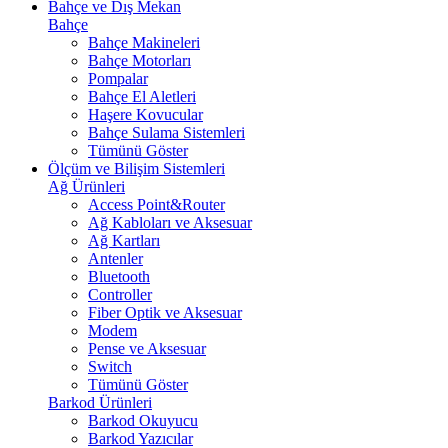
Bahçe ve Dış Mekan
Bahçe
Bahçe Makineleri
Bahçe Motorları
Pompalar
Bahçe El Aletleri
Haşere Kovucular
Bahçe Sulama Sistemleri
Tümünü Göster
Ölçüm ve Bilişim Sistemleri
Ağ Ürünleri
Access Point&Router
Ağ Kabloları ve Aksesuar
Ağ Kartları
Antenler
Bluetooth
Controller
Fiber Optik ve Aksesuar
Modem
Pense ve Aksesuar
Switch
Tümünü Göster
Barkod Ürünleri
Barkod Okuyucu
Barkod Yazıcılar