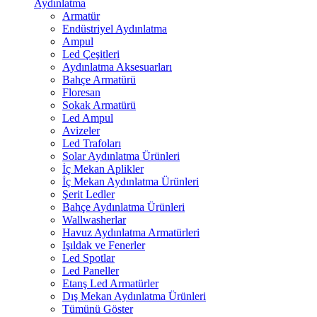
Aydınlatma
Armatür
Endüstriyel Aydınlatma
Ampul
Led Çeşitleri
Aydınlatma Aksesuarları
Bahçe Armatürü
Floresan
Sokak Armatürü
Led Ampul
Avizeler
Led Trafoları
Solar Aydınlatma Ürünleri
İç Mekan Aplikler
İç Mekan Aydınlatma Ürünleri
Şerit Ledler
Bahçe Aydınlatma Ürünleri
Wallwasherlar
Havuz Aydınlatma Armatürleri
Işıldak ve Fenerler
Led Spotlar
Led Paneller
Etanş Led Armatürler
Dış Mekan Aydınlatma Ürünleri
Tümünü Göster