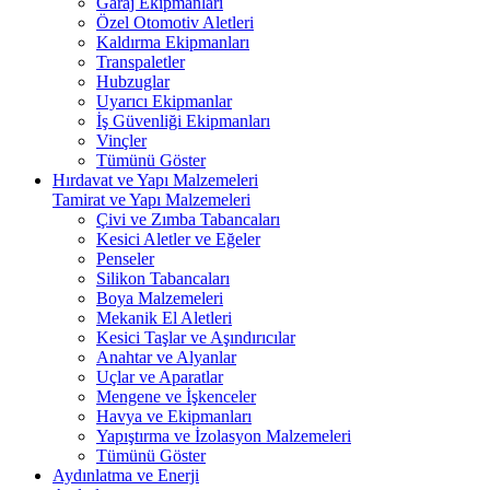
Garaj Ekipmanları
Özel Otomotiv Aletleri
Kaldırma Ekipmanları
Transpaletler
Hubzuglar
Uyarıcı Ekipmanlar
İş Güvenliği Ekipmanları
Vinçler
Tümünü Göster
Hırdavat ve Yapı Malzemeleri
Tamirat ve Yapı Malzemeleri
Çivi ve Zımba Tabancaları
Kesici Aletler ve Eğeler
Penseler
Silikon Tabancaları
Boya Malzemeleri
Mekanik El Aletleri
Kesici Taşlar ve Aşındırıcılar
Anahtar ve Alyanlar
Uçlar ve Aparatlar
Mengene ve İşkenceler
Havya ve Ekipmanları
Yapıştırma ve İzolasyon Malzemeleri
Tümünü Göster
Aydınlatma ve Enerji