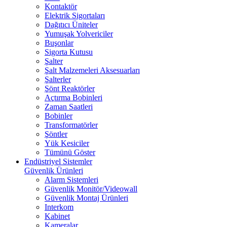
Kontaktör
Elektrik Sigortaları
Dağıtıcı Üniteler
Yumuşak Yolvericiler
Buşonlar
Sigorta Kutusu
Şalter
Şalt Malzemeleri Aksesuarları
Şalterler
Şönt Reaktörler
Açtırma Bobinleri
Zaman Saatleri
Bobinler
Transformatörler
Şöntler
Yük Kesiciler
Tümünü Göster
Endüstriyel Sistemler
Güvenlik Ürünleri
Alarm Sistemleri
Güvenlik Monitör/Videowall
Güvenlik Montaj Ürünleri
Interkom
Kabinet
Kameralar