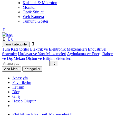
Kulaklık & Mikrofon
Monitör
Optik Sürücü
Web Kamera
Tümünü Göster
0
Tüm Kategoriler
Tüm Kategoriler
Elektrik ve Elektronik Malzemeleri
Endüstriyel
Sistemler
Hırdavat ve Yapı Malzemeleri
Aydınlatma ve Enerji
Bahçe
ve Dış Mekan
Ölçüm ve Bilişim Sistemleri
Ana Menü
Kategoriler
Anasayfa
Favorilerim
İletişim
Blog
Giriş
Hesap Oluştur
Elektrik ve Elektronik Malzemeleri