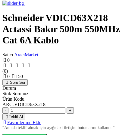
Schneider VDICD63X218
Actassi Bakır 500m 550MHz
Cat 6A Kablo
Satıcı
AracıMarket
0
(0)
0
150
Soru Sor
Durum
Stok Sorunuz
Ürün Kodu
ARC-VDICD63X218
-
+
Teklif Al
Favorilerime Ekle
“Anında teklif almak için aşağıdaki iletişim butonlarını kullanın.”