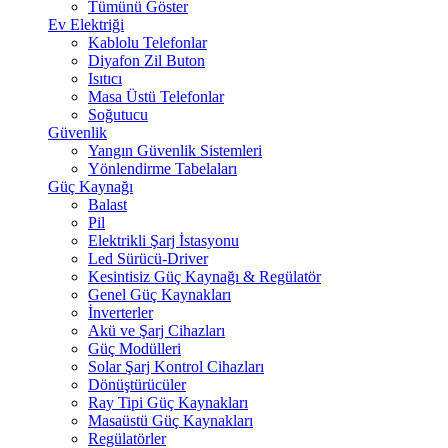
Tümünü Göster
Ev Elektriği
Kablolu Telefonlar
Diyafon Zil Buton
Isıtıcı
Masa Üstü Telefonlar
Soğutucu
Güvenlik
Yangın Güvenlik Sistemleri
Yönlendirme Tabelaları
Güç Kaynağı
Balast
Pil
Elektrikli Şarj İstasyonu
Led Sürücü-Driver
Kesintisiz Güç Kaynağı & Regülatör
Genel Güç Kaynakları
İnverterler
Akü ve Şarj Cihazları
Güç Modülleri
Solar Şarj Kontrol Cihazları
Dönüştürücüler
Ray Tipi Güç Kaynakları
Masaüstü Güç Kaynakları
Regülatörler