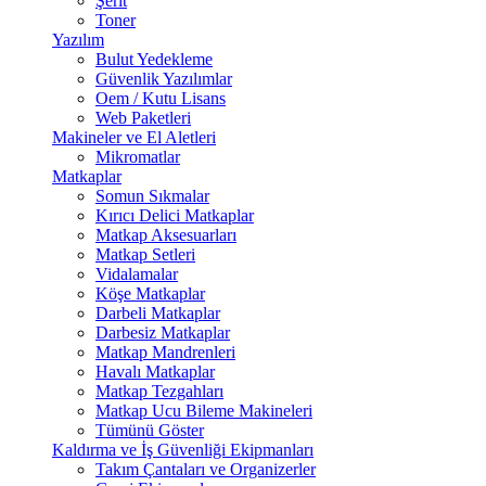
Şerit
Toner
Yazılım
Bulut Yedekleme
Güvenlik Yazılımlar
Oem / Kutu Lisans
Web Paketleri
Makineler ve El Aletleri
Mikromatlar
Matkaplar
Somun Sıkmalar
Kırıcı Delici Matkaplar
Matkap Aksesuarları
Matkap Setleri
Vidalamalar
Köşe Matkaplar
Darbeli Matkaplar
Darbesiz Matkaplar
Matkap Mandrenleri
Havalı Matkaplar
Matkap Tezgahları
Matkap Ucu Bileme Makineleri
Tümünü Göster
Kaldırma ve İş Güvenliği Ekipmanları
Takım Çantaları ve Organizerler