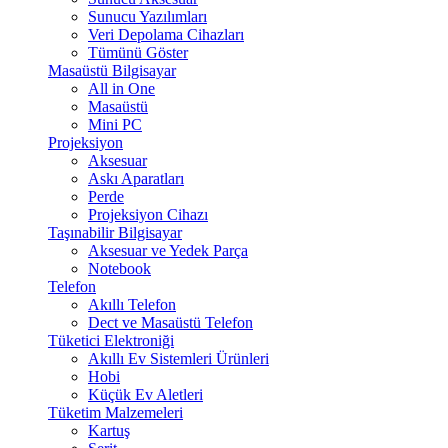
Sunucu Yazılımları
Veri Depolama Cihazları
Tümünü Göster
Masaüstü Bilgisayar
All in One
Masaüstü
Mini PC
Projeksiyon
Aksesuar
Askı Aparatları
Perde
Projeksiyon Cihazı
Taşınabilir Bilgisayar
Aksesuar ve Yedek Parça
Notebook
Telefon
Akıllı Telefon
Dect ve Masaüstü Telefon
Tüketici Elektroniği
Akıllı Ev Sistemleri Ürünleri
Hobi
Küçük Ev Aletleri
Tüketim Malzemeleri
Kartuş