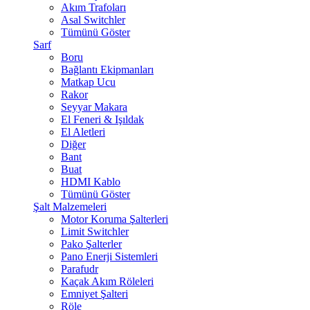
Akım Trafoları
Asal Switchler
Tümünü Göster
Sarf
Boru
Bağlantı Ekipmanları
Matkap Ucu
Rakor
Seyyar Makara
El Feneri & Işıldak
El Aletleri
Diğer
Bant
Buat
HDMI Kablo
Tümünü Göster
Şalt Malzemeleri
Motor Koruma Şalterleri
Limit Switchler
Pako Şalterler
Pano Enerji Sistemleri
Parafudr
Kaçak Akım Röleleri
Emniyet Şalteri
Röle