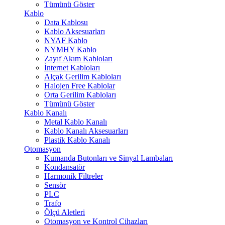
Tümünü Göster
Kablo
Data Kablosu
Kablo Aksesuarları
NYAF Kablo
NYMHY Kablo
Zayıf Akım Kabloları
İnternet Kabloları
Alçak Gerilim Kabloları
Halojen Free Kablolar
Orta Gerilim Kabloları
Tümünü Göster
Kablo Kanalı
Metal Kablo Kanalı
Kablo Kanalı Aksesuarları
Plastik Kablo Kanalı
Otomasyon
Kumanda Butonları ve Sinyal Lambaları
Kondansatör
Harmonik Filtreler
Sensör
PLC
Trafo
Ölçü Aletleri
Otomasyon ve Kontrol Cihazları