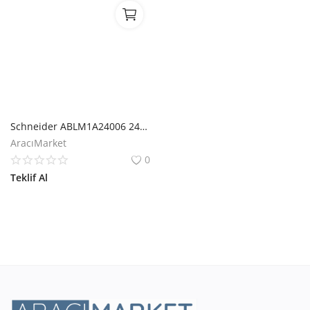
Schneider ABLM1A24006 24V 0.6A Modüler Güç Kaynağı
AracıMarket
0
Teklif Al