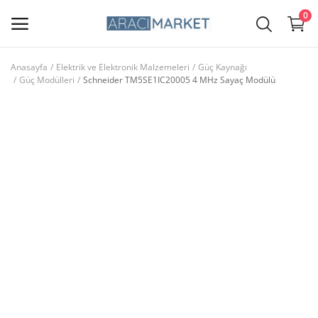
0
Anasayfa
Elektrik ve Elektronik Malzemeleri
Güç Kaynağı
Güç Modülleri
Schneider TM5SE1IC20005 4 MHz Sayaç Modülü
Ana Menü
Kategoriler
Anasayfa
Favorilerim
İletişim
Blog
Giriş