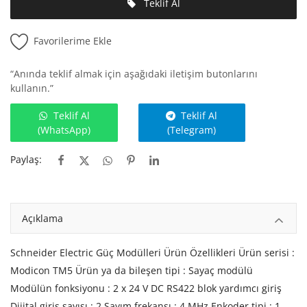
Teklif Al
Favorilerime Ekle
“Anında teklif almak için aşağıdaki iletişim butonlarını
kullanın.”
Teklif Al
Teklif Al
(WhatsApp)
(Telegram)
Paylaş:
Açıklama
Schneider Electric Güç Modülleri Ürün Özellikleri Ürün serisi :
Modicon TM5 Ürün ya da bileşen tipi : Sayaç modülü
Modülün fonksiyonu : 2 x 24 V DC RS422 blok yardımcı giriş
Dijital giriş sayısı : 2 Sayım frekansı : 4 MHz Enkoder tipi : 1