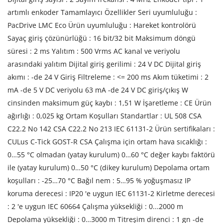
artımlı enkoder Tamamlayıcı Özellikler Seri uyumluluğu :
PacDrive LMC Eco Ürün uyumluluğu : Hareket kontrolörü
Sayaç giriş çözünürlüğü : 16 bit/32 bit Maksimum döngü
süresi : 2 ms Yalıtım : 500 Vrms AC kanal ve veriyolu
arasındaki yalıtım Dijital giriş gerilimi : 24 V DC Dijital giriş
akımı : -de 24 V Giriş Filtreleme : <= 200 ms Akım tüketimi : 2
mA -de 5 V DC veriyolu 63 mA -de 24 V DC giriş/çıkış W
cinsinden maksimum güç kaybı : 1,51 W İşaretleme : CE Ürün
ağırlığı : 0,025 kg Ortam Koşulları Standartlar : UL 508 CSA
C22.2 No 142 CSA C22.2 No 213 IEC 61131-2 Ürün sertifikaları :
CULus C-Tick GOST-R CSA Çalışma için ortam hava sıcaklığı :
0…55 °C olmadan (yatay kurulum) 0…60 °C değer kaybı faktörü
ile (yatay kurulum) 0…50 °C (dikey kurulum) Depolama ortam
koşulları : -25…70 °C Bağıl nem : 5…95 % yoğuşmasız IP
koruma derecesi : IP20 'e uygun IEC 61131-2 Kirletme derecesi
: 2 'e uygun IEC 60664 Çalışma yüksekliği : 0...2000 m
Depolama yüksekliği : 0…3000 m Titreşim direnci : 1 gn -de