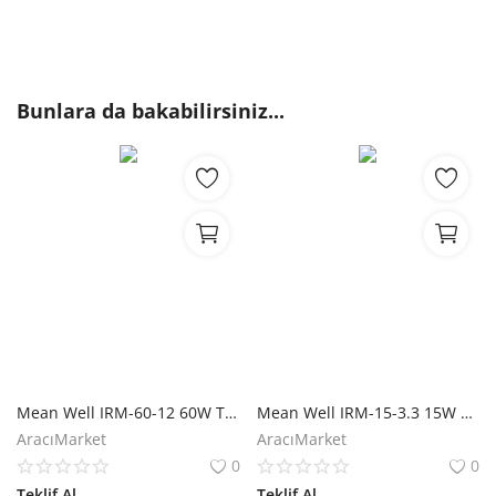
Bunlara da bakabilirsiniz...
Mean Well IRM-60-12 60W Tek Çıkışlı Kapsüllenmiş Güç Kaynağı
Mean Well IRM-15-3.3 15W Tek Çıkışlı Güç Kaynağı
AracıMarket
AracıMarket
0
0
Teklif Al
Teklif Al