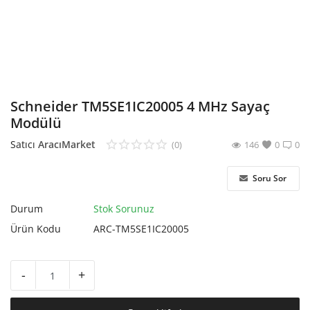
Hesap Oluştur
Schneider TM5SE1IC20005 4 MHz Sayaç
Modülü
Satıcı
AracıMarket
(0)
146
0
0
Soru Sor
Durum
Stok Sorunuz
Ürün Kodu
ARC-TM5SE1IC20005
-
+