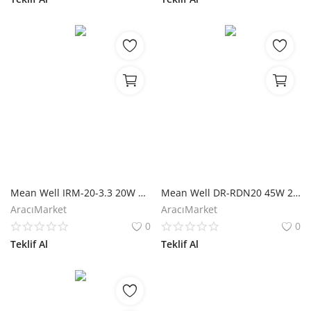
Mean Well IRM-20-3.3 20W Tek Çıkışlı Güç Kaynağı
Mean Well DR-RDN20 45W 21V-28V 20A Modül
AracıMarket
AracıMarket
0
0
Teklif Al
Teklif Al