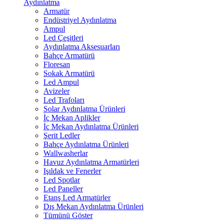
Aydınlatma
Armatür
Endüstriyel Aydınlatma
Ampul
Led Çeşitleri
Aydınlatma Aksesuarları
Bahçe Armatürü
Floresan
Sokak Armatürü
Led Ampul
Avizeler
Led Trafoları
Solar Aydınlatma Ürünleri
İç Mekan Aplikler
İç Mekan Aydınlatma Ürünleri
Şerit Ledler
Bahçe Aydınlatma Ürünleri
Wallwasherlar
Havuz Aydınlatma Armatürleri
Işıldak ve Fenerler
Led Spotlar
Led Paneller
Etanş Led Armatürler
Dış Mekan Aydınlatma Ürünleri
Tümünü Göster