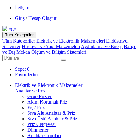
İletişim
Giriş
/
Hesap Oluştur
Tüm Kategoriler
Tüm Kategoriler
Elektrik ve Elektronik Malzemeleri
Endüstriyel
Sistemler
Hırdavat ve Yapı Malzemeleri
Aydınlatma ve Enerji
Bahçe
ve Dış Mekan
Ölçüm ve Bilişim Sistemleri
Sepet
0
Favorilerim
Elektrik ve Elektronik Malzemeleri
Anahtar ve Priz
Grup Prizler
Akım Korumalı Priz
Fiş / Priz
Sıva Altı Anahtar & Priz
Sıva Üstü Anahtar & Priz
Priz Çerçevesi
Dimmerler
Anahtar Grupları