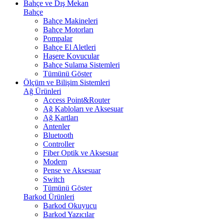
Bahçe ve Dış Mekan
Bahçe
Bahçe Makineleri
Bahçe Motorları
Pompalar
Bahçe El Aletleri
Haşere Kovucular
Bahçe Sulama Sistemleri
Tümünü Göster
Ölçüm ve Bilişim Sistemleri
Ağ Ürünleri
Access Point&Router
Ağ Kabloları ve Aksesuar
Ağ Kartları
Antenler
Bluetooth
Controller
Fiber Optik ve Aksesuar
Modem
Pense ve Aksesuar
Switch
Tümünü Göster
Barkod Ürünleri
Barkod Okuyucu
Barkod Yazıcılar