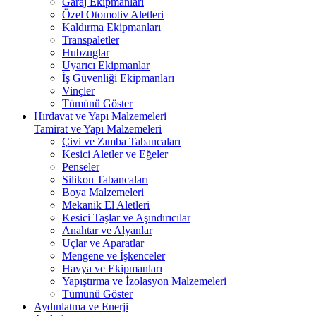
Garaj Ekipmanları
Özel Otomotiv Aletleri
Kaldırma Ekipmanları
Transpaletler
Hubzuglar
Uyarıcı Ekipmanlar
İş Güvenliği Ekipmanları
Vinçler
Tümünü Göster
Hırdavat ve Yapı Malzemeleri
Tamirat ve Yapı Malzemeleri
Çivi ve Zımba Tabancaları
Kesici Aletler ve Eğeler
Penseler
Silikon Tabancaları
Boya Malzemeleri
Mekanik El Aletleri
Kesici Taşlar ve Aşındırıcılar
Anahtar ve Alyanlar
Uçlar ve Aparatlar
Mengene ve İşkenceler
Havya ve Ekipmanları
Yapıştırma ve İzolasyon Malzemeleri
Tümünü Göster
Aydınlatma ve Enerji