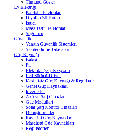
Tümünü Göster
Ev Elektriği
Kablolu Telefonlar
Diyafon Zil Buton
Isıtıcı
Masa Üstü Telefonlar
Soğutucu
Güvenlik
Yangın Güvenlik Sistemleri
Yönlendirme Tabelaları
Güç Kaynağı
Balast
Pil
Elektrikli Şarj İstasyonu
Led Sürücü-Driver
Kesintisiz Güç Kaynağı & Regülatör
Genel Güç Kaynakları
İnverterler
Akü ve Şarj Cihazları
Güç Modülleri
Solar Şarj Kontrol Cihazları
Dönüştürücüler
Ray Tipi Güç Kaynakları
Masaüstü Güç Kaynakları
Regülatörler