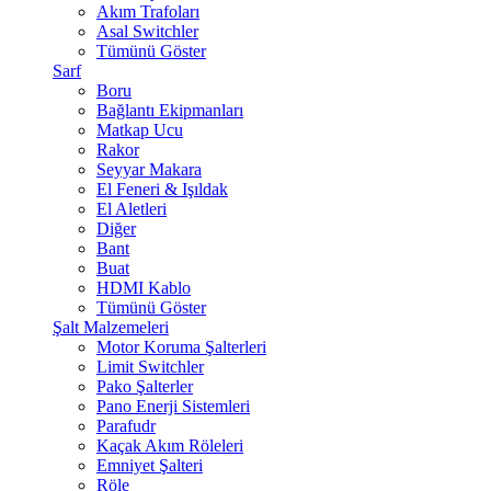
Akım Trafoları
Asal Switchler
Tümünü Göster
Sarf
Boru
Bağlantı Ekipmanları
Matkap Ucu
Rakor
Seyyar Makara
El Feneri & Işıldak
El Aletleri
Diğer
Bant
Buat
HDMI Kablo
Tümünü Göster
Şalt Malzemeleri
Motor Koruma Şalterleri
Limit Switchler
Pako Şalterler
Pano Enerji Sistemleri
Parafudr
Kaçak Akım Röleleri
Emniyet Şalteri
Röle