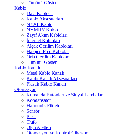
Tümünü Göster
Kablo
Data Kablosu
Kablo Aksesuarları
NYAF Kablo
NYMHY Kablo
Zayıf Akım Kabloları
İnternet Kabloları
Alçak Gerilim Kabloları
Halojen Free Kablolar
Orta Gerilim Kabloları
Tümünü Göster
Kablo Kanalı
Metal Kablo Kanalı
Kablo Kanalı Aksesuarları
Plastik Kablo Kanalı
Otomasyon
Kumanda Butonları ve Sinyal Lambaları
Kondansatör
Harmonik Filtreler
Sensör
PLC
Trafo
Ölçü Aletleri
Otomasyon ve Kontrol Cihazları