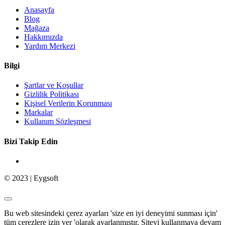
Anasayfa
Blog
Mağaza
Hakkımızda
Yardım Merkezi
Bilgi
Şartlar ve Koşullar
Gizlilik Politikası
Kişisel Verilerin Korunması
Markalar
Kullanım Sözleşmesi
Bizi Takip Edin
© 2023 | Eygsoft
Bu web sitesindeki çerez ayarları 'size en iyi deneyimi sunması için'
tüm çerezlere izin ver 'olarak ayarlanmıştır. Siteyi kullanmaya devam