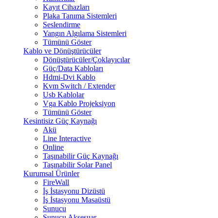
Kayıt Cihazları
Plaka Tanıma Sistemleri
Seslendirme
Yangın Algılama Sistemleri
Tümünü Göster
Kablo ve Dönüştürücüler
Dönüştürücüler/Çoklayıcılar
Güç/Data Kabloları
Hdmi-Dvi Kablo
Kvm Switch / Extender
Usb Kablolar
Vga Kablo Projeksiyon
Tümünü Göster
Kesintisiz Güç Kaynağı
Akü
Line Interactive
Online
Taşınabilir Güç Kaynağı
Taşınabilir Solar Panel
Kurumsal Ürünler
FireWall
İş İstasyonu Dizüstü
İş İstasyonu Masaüstü
Sunucu
Sunucu Aksesuar