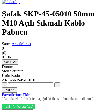
Şafak SKP-45-05010 50mm
M10 Açılı Sıkmalı Kablo
Pabucu
Satıcı
AracıMarket
0
(0)
0
196
Soru Sor
Durum
Stok Sorunuz
Ürün Kodu
ARC-SKP-45-05010
-
+
Teklif Al
Favorilerime Ekle
“Anında teklif almak için aşağıdaki iletişim butonlarını kullanın.”
Teklif Al (WhatsApp)