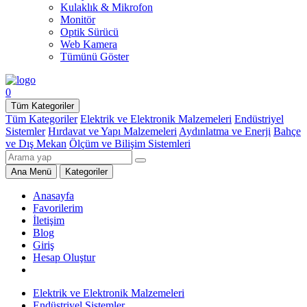
Kulaklık & Mikrofon
Monitör
Optik Sürücü
Web Kamera
Tümünü Göster
0
Tüm Kategoriler
Tüm Kategoriler
Elektrik ve Elektronik Malzemeleri
Endüstriyel
Sistemler
Hırdavat ve Yapı Malzemeleri
Aydınlatma ve Enerji
Bahçe
ve Dış Mekan
Ölçüm ve Bilişim Sistemleri
Ana Menü
Kategoriler
Anasayfa
Favorilerim
İletişim
Blog
Giriş
Hesap Oluştur
Elektrik ve Elektronik Malzemeleri
Endüstriyel Sistemler