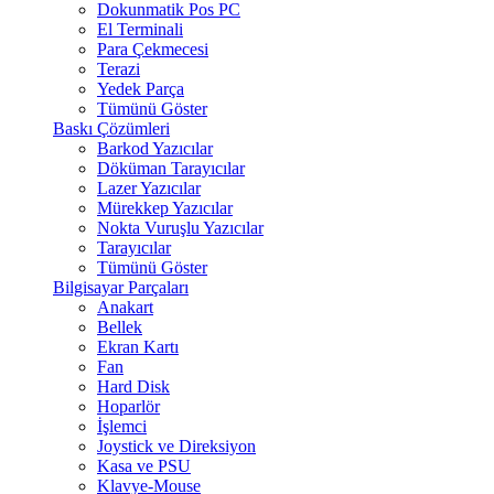
Dokunmatik Pos PC
El Terminali
Para Çekmecesi
Terazi
Yedek Parça
Tümünü Göster
Baskı Çözümleri
Barkod Yazıcılar
Döküman Tarayıcılar
Lazer Yazıcılar
Mürekkep Yazıcılar
Nokta Vuruşlu Yazıcılar
Tarayıcılar
Tümünü Göster
Bilgisayar Parçaları
Anakart
Bellek
Ekran Kartı
Fan
Hard Disk
Hoparlör
İşlemci
Joystick ve Direksiyon
Kasa ve PSU
Klavye-Mouse