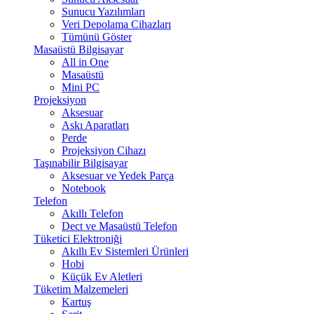
Sunucu Yazılımları
Veri Depolama Cihazları
Tümünü Göster
Masaüstü Bilgisayar
All in One
Masaüstü
Mini PC
Projeksiyon
Aksesuar
Askı Aparatları
Perde
Projeksiyon Cihazı
Taşınabilir Bilgisayar
Aksesuar ve Yedek Parça
Notebook
Telefon
Akıllı Telefon
Dect ve Masaüstü Telefon
Tüketici Elektroniği
Akıllı Ev Sistemleri Ürünleri
Hobi
Küçük Ev Aletleri
Tüketim Malzemeleri
Kartuş