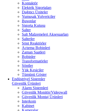
Kontaktör
Elektrik Sigortaları
Dağıtıcı Üniteler
Yumuşak Yolvericiler
Buşonlar
Sigorta Kutusu
Şalter
Şalt Malzemeleri Aksesuarları
Şalterler
Şönt Reaktörler
Açtırma Bobinleri
Zaman Saatleri
Bobinler
Transformatörler
Şöntler
Yük Kesiciler
Tümünü Göster
Endüstriyel Sistemler
Güvenlik Ürünleri
Alarm Sistemleri
Güvenlik Monitör/Videowall
Güvenlik Montaj Ürünleri
Interkom
Kabinet
Kameralar