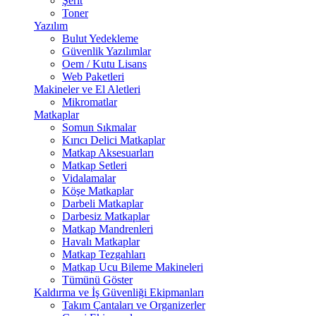
Şerit
Toner
Yazılım
Bulut Yedekleme
Güvenlik Yazılımlar
Oem / Kutu Lisans
Web Paketleri
Makineler ve El Aletleri
Mikromatlar
Matkaplar
Somun Sıkmalar
Kırıcı Delici Matkaplar
Matkap Aksesuarları
Matkap Setleri
Vidalamalar
Köşe Matkaplar
Darbeli Matkaplar
Darbesiz Matkaplar
Matkap Mandrenleri
Havalı Matkaplar
Matkap Tezgahları
Matkap Ucu Bileme Makineleri
Tümünü Göster
Kaldırma ve İş Güvenliği Ekipmanları
Takım Çantaları ve Organizerler