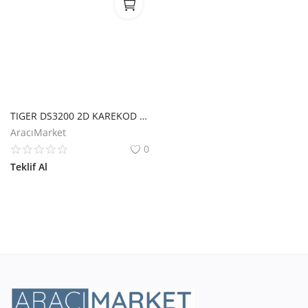
TIGER DS3200 2D KAREKOD KABLOLU USB MASAÜSTÜ BARKOD OKUYUCU
AracıMarket
0
Teklif Al