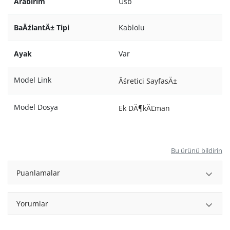
Arabirim
Usb
BaÄźlantÄ± Tipi
Kablolu
Ayak
Var
Model Link
Ăśretici SayfasÄ±
Model Dosya
Ek DĂ¶kĂĽman
Bu ürünü bildirin
Puanlamalar
Yorumlar