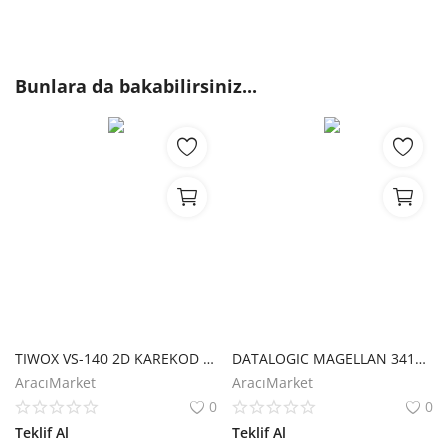
Bunlara da bakabilirsiniz...
TIWOX VS-140 2D KAREKOD KABLOLU USB MASAÜSTÜ BARKOD OKUYUCU
DATALOGIC MAGELLAN 3410VSI 2D KAREKOD KABLOLU USB MASAÜSTÜ BARKOD OKUYUCU
AracıMarket
AracıMarket
0
0
Teklif Al
Teklif Al