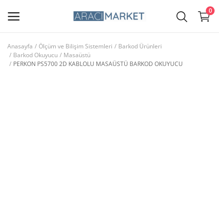
0
Anasayfa
Ölçüm ve Bilişim Sistemleri
Barkod Ürünleri
Barkod Okuyucu
Masaüstü
Ana Menü
PERKON PS5700 2D KABLOLU MASAÜSTÜ BARKOD OKUYUCU
Kategoriler
Anasayfa
Favorilerim
İletişim
Blog
Giriş