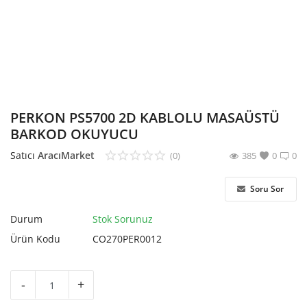
Hesap Oluştur
PERKON PS5700 2D KABLOLU MASAÜSTÜ
BARKOD OKUYUCU
Satıcı
AracıMarket
(0)
385
0
0
Soru Sor
Durum
Stok Sorunuz
Ürün Kodu
CO270PER0012
-
+