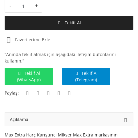
Hesap Oluştur
-
+
Teklif Al
Favorilerime Ekle
“Anında teklif almak için aşağıdaki iletişim butonlarını
kullanın.”
Teklif Al
Teklif Al
(WhatsApp)
(Telegram)
Paylaş:
Açıklama
Max Extra Harç Karıştırıcı Mikser Max Extra markasının