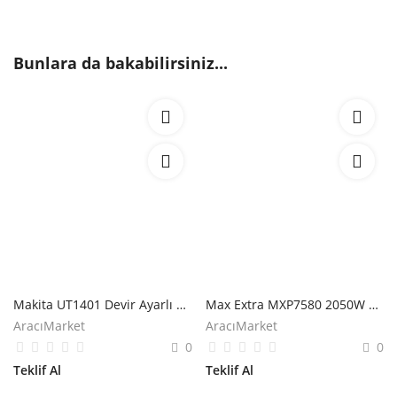
Bunlara da bakabilirsiniz...
Makita UT1401 Devir Ayarlı Boya ve Harç Karıştırıcı Mikser
Max Extra MXP7580 2050W 220V Çift Mekanik Boya Harç Mikseri
AracıMarket
AracıMarket
0
0
Teklif Al
Teklif Al