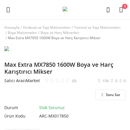
0
Anasayfa
Hırdavat ve Yapı Malzemeleri
Tamirat ve Yapı Malzemeleri
Boya Malzemeleri
Boya ve Harç Mikserleri
Ana Menü
Max Extra MX7850 1600W Boya ve Harç Karıştırıcı Mikser
Kategoriler
Max Extra MX7850 1600W Boya ve Harç
Anasayfa
Karıştırıcı Mikser
Favorilerim
Satıcı
AracıMarket
(0)
154
0
0
İletişim
Soru Sor
Blog
Durum
Stok Sorunuz
Ürün Kodu
ARC-MX017850
Giriş