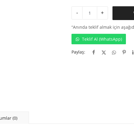
-
+
“Anında teklif almak için aşağıd
Teklif Al (WhatsApp)
Paylaş:
umlar (0)