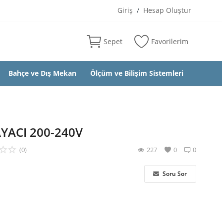
Giriş
Hesap Oluştur
/
Sepet
Favorilerim
Bahçe ve Dış Mekan
Ölçüm ve Bilişim Sistemleri
YACI 200-240V
(0)
227
0
0
Soru Sor