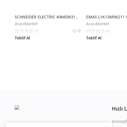
SCHNEIDER ELECTRIC A9MEM3110 İEM3110 ENERJİ ÖLÇER - 63 A - 1 DİJİTAL G
AracıMarket
AracıMarket
0
Teklif Al
Teklif Al
Hızlı 
Anasayf