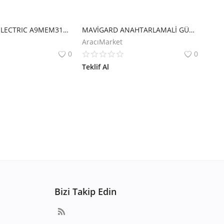
SCHNEIDER ELECTRIC A9MEM3115 İEM3110 ENERJİ ÖLÇER - 63 A - 2 DİGİTAL Ç - ÇOKLU TARİFE
MAVİGARD ANAHTARLAMALİ GÜÇ KAYNAĞİ
AracıMarket
0
0
Teklif Al
Bizi Takip Edin