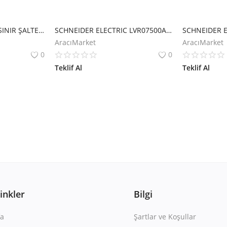
EMAS L1K13MİM211 SINIR ŞALTERİ L1K13MIM211
SCHNEIDER ELECTRIC LVR07500A40T HARMONİK ÖNLEYİCİ REAKTÖR 50KVAR 190HZ (3,8) %7 50HZ 400V
AracıMarket
AracıMarket
0
0
Teklif Al
Teklif Al
Linkler
Bilgi
a
Şartlar ve Koşullar