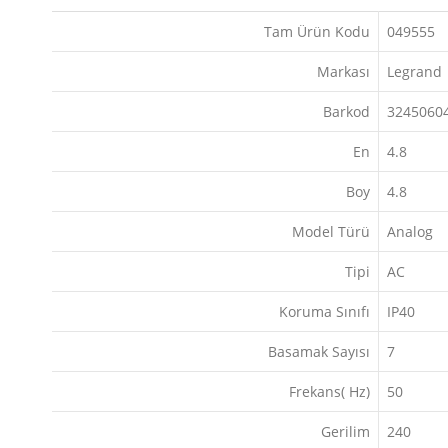
Tam Ürün Kodu
049555
Markası
Legrand
Barkod
3245060
En
4.8
Boy
4.8
Model Türü
Analog
Tipi
AC
Koruma Sınıfı
IP40
Basamak Sayısı
7
Frekans( Hz)
50
Gerilim
240