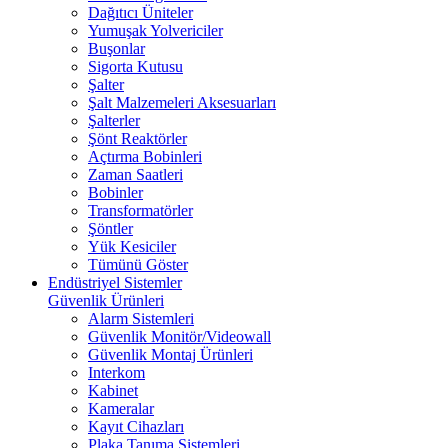
Dağıtıcı Üniteler
Yumuşak Yolvericiler
Buşonlar
Sigorta Kutusu
Şalter
Şalt Malzemeleri Aksesuarları
Şalterler
Şönt Reaktörler
Açtırma Bobinleri
Zaman Saatleri
Bobinler
Transformatörler
Şöntler
Yük Kesiciler
Tümünü Göster
Endüstriyel Sistemler
Güvenlik Ürünleri
Alarm Sistemleri
Güvenlik Monitör/Videowall
Güvenlik Montaj Ürünleri
Interkom
Kabinet
Kameralar
Kayıt Cihazları
Plaka Tanıma Sistemleri