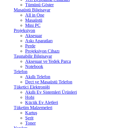
Tümünü Göster
Masaüstü Bilgisayar
All in One
Masaüstü
Mini PC
Projeksiyon
Aksesuar
Askı Aparatları
Perde
Projeksiyon Cihazı
Taşınabilir Bilgisayar
Aksesuar ve Yedek Parça
Notebook
Telefon
Akıllı Telefon
Dect ve Masaüstü Telefon
Tüketici Elektroniği
Akıllı Ev Sistemleri Ürünleri
Hobi
Küçük Ev Aletleri
Tüketim Malzemeleri
Kartuş
Şerit
Toner