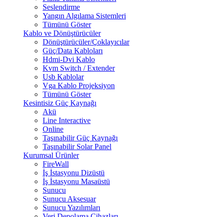
Seslendirme
Yangın Algılama Sistemleri
Tümünü Göster
Kablo ve Dönüştürücüler
Dönüştürücüler/Çoklayıcılar
Güç/Data Kabloları
Hdmi-Dvi Kablo
Kvm Switch / Extender
Usb Kablolar
Vga Kablo Projeksiyon
Tümünü Göster
Kesintisiz Güç Kaynağı
Akü
Line Interactive
Online
Taşınabilir Güç Kaynağı
Taşınabilir Solar Panel
Kurumsal Ürünler
FireWall
İş İstasyonu Dizüstü
İş İstasyonu Masaüstü
Sunucu
Sunucu Aksesuar
Sunucu Yazılımları
Veri Depolama Cihazları