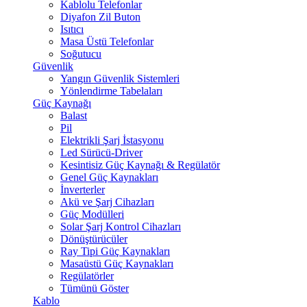
Kablolu Telefonlar
Diyafon Zil Buton
Isıtıcı
Masa Üstü Telefonlar
Soğutucu
Güvenlik
Yangın Güvenlik Sistemleri
Yönlendirme Tabelaları
Güç Kaynağı
Balast
Pil
Elektrikli Şarj İstasyonu
Led Sürücü-Driver
Kesintisiz Güç Kaynağı & Regülatör
Genel Güç Kaynakları
İnverterler
Akü ve Şarj Cihazları
Güç Modülleri
Solar Şarj Kontrol Cihazları
Dönüştürücüler
Ray Tipi Güç Kaynakları
Masaüstü Güç Kaynakları
Regülatörler
Tümünü Göster
Kablo