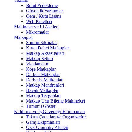
Yazılım
Bulut Yedekleme
Güvenlik Yazılımlar
Oem / Kutu Lisans
Web Paketleri
Makineler ve El Aletleri
Mikromatlar
Matkaplar
Somun Sıkmalar
Kırıcı Delici Matkaplar
Matkap Aksesuarları
Matkap Setleri
Vidalamalar
Köşe Matkaplar
Darbeli Matkaplar
Darbesiz Matkaplar
Matkap Mandrenleri
Havalı Matkaplar
Matkap Tezgahları
Matkap Ucu Bileme Makineleri
Tümünü Göster
Kaldırma ve İş Güvenliği Ekipmanları
Takım Çantaları ve Organizerler
Garaj Ekipmanları
Özel Otomotiv Aletleri