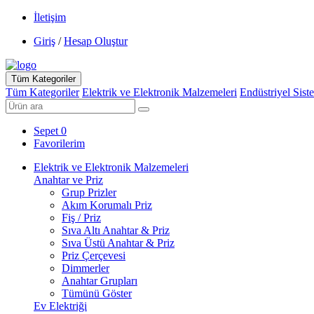
İletişim
Giriş
/
Hesap Oluştur
Tüm Kategoriler
Tüm Kategoriler
Elektrik ve Elektronik Malzemeleri
Endüstriyel Sist
Sepet
0
Favorilerim
Elektrik ve Elektronik Malzemeleri
Anahtar ve Priz
Grup Prizler
Akım Korumalı Priz
Fiş / Priz
Sıva Altı Anahtar & Priz
Sıva Üstü Anahtar & Priz
Priz Çerçevesi
Dimmerler
Anahtar Grupları
Tümünü Göster
Ev Elektriği