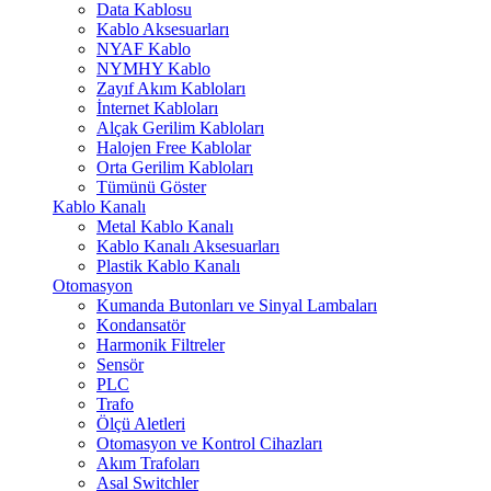
Data Kablosu
Kablo Aksesuarları
NYAF Kablo
NYMHY Kablo
Zayıf Akım Kabloları
İnternet Kabloları
Alçak Gerilim Kabloları
Halojen Free Kablolar
Orta Gerilim Kabloları
Tümünü Göster
Kablo Kanalı
Metal Kablo Kanalı
Kablo Kanalı Aksesuarları
Plastik Kablo Kanalı
Otomasyon
Kumanda Butonları ve Sinyal Lambaları
Kondansatör
Harmonik Filtreler
Sensör
PLC
Trafo
Ölçü Aletleri
Otomasyon ve Kontrol Cihazları
Akım Trafoları
Asal Switchler