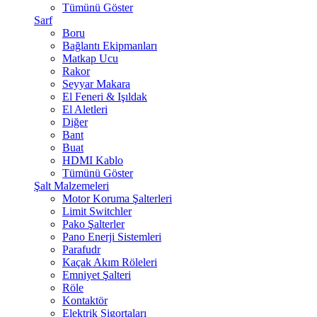
Tümünü Göster
Sarf
Boru
Bağlantı Ekipmanları
Matkap Ucu
Rakor
Seyyar Makara
El Feneri & Işıldak
El Aletleri
Diğer
Bant
Buat
HDMI Kablo
Tümünü Göster
Şalt Malzemeleri
Motor Koruma Şalterleri
Limit Switchler
Pako Şalterler
Pano Enerji Sistemleri
Parafudr
Kaçak Akım Röleleri
Emniyet Şalteri
Röle
Kontaktör
Elektrik Sigortaları