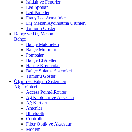
Işıldak ve Fenerler
Led Spotlar
Led Paneller
Etanş Led Armatürler
Dış Mekan Aydınlatma Ürünleri
Tümünü Göster
Bahçe ve Dış Mekan
Bahçe
Bahçe Makineleri
Bahçe Motorları
Pompalar
Bahçe El Aletleri
Haşere Kovucular
Bahçe Sulama Sistemleri
Tümünü Göster
Ölçüm ve Bilişim Sistemleri
Ağ Ürünleri
Access Point&Router
Ağ Kabloları ve Aksesuar
Ağ Kartları
Antenler
Bluetooth
Controller
Fiber Optik ve Aksesuar
Modem