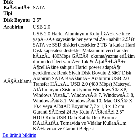
Disk
BaÄźlantÄ±
SATA
Tipi
Disk Boyutu
2.5"
Arabirim
USB 2.0
USB 2.0 Harici Aluminyum Kutu ĹžÄ±k ve ince
yapÄ±sÄ± sayesinde her yere taĹźÄ±nabilir 2.5â€ť
SATA ve SSD diskleri destekler 2 TB `a kadar Hard
Disk kapasitesi destekler Maksimum veri transfer
hÄ±zÄ± 480Mbps GĂĽĂ§, okuma/yazma eriĹźim
durum led `leri vardÄ±r Tak & Ă‡alÄ±ĹźtÄ±r
Ă¶zelliÄźine sahiptir Harici power adaptĂ¶r
gerektirmez Renk Siyah Disk Boyutu 2.5â€ť Disk
Arabirim SATA BaÄźlantÄ± Arabirimi USB 2.0
AĂ§Ä±klama
Transfer HÄ±zÄ± USB 2.0 (480 Mbps) Materyal
AlĂĽminyum Sistem Uyumu WindowsÂ® XP,
Windows Vistaâ„˘, WindowsÂ® 7, WindowsÂ® 8,
WindowsÂ® 8.1, WindowsÂ® 10, Mac OSÂ® X
10.4 veya ĂĽstĂĽ Boyutlar 7,7 x 1,3 x 12 cm
Garanti SĂĽresi 24 Ay Kutu Ä°Ă§eriÄźi 2.5"
HDD Kutu USB Data Kablo Deri Koruma
KÄ±lÄ±fÄ± Tornavida ve Vidalar KullanÄ±m
KÄ±lavuzu ve Garanti Belgesi
Bu ürünü bildirin