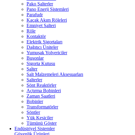
Pako Şalterler
Pano Enerji Sistemleri
Parafudr
Kaçak Akım Röleleri
Emniyet Şalteri
Röle
Kontaktör
Elektrik Sigortaları
Dağıtıcı Üniteler
Yumuşak Yolvericiler
Buşonlar
Sigorta Kutusu
Şalter
Şalt Malzemeleri Aksesuarları
Şalterler
Şönt Reaktörler
Açtırma Bobinleri
Zaman Saatleri
Bobinler
Transformatörler
Şöntler
Yük Kesiciler
Tümünü Göster
Endüstriyel Sistemler
Güvenlik Ürünleri