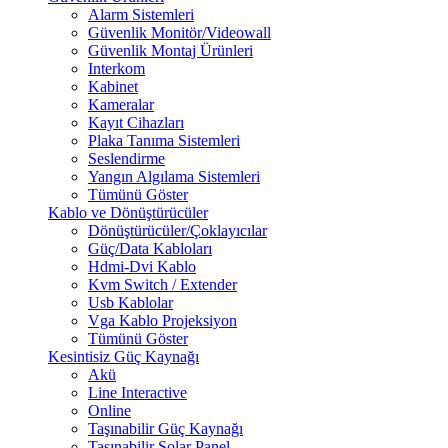
Alarm Sistemleri
Güvenlik Monitör/Videowall
Güvenlik Montaj Ürünleri
Interkom
Kabinet
Kameralar
Kayıt Cihazları
Plaka Tanıma Sistemleri
Seslendirme
Yangın Algılama Sistemleri
Tümünü Göster
Kablo ve Dönüştürücüler
Dönüştürücüler/Çoklayıcılar
Güç/Data Kabloları
Hdmi-Dvi Kablo
Kvm Switch / Extender
Usb Kablolar
Vga Kablo Projeksiyon
Tümünü Göster
Kesintisiz Güç Kaynağı
Akü
Line Interactive
Online
Taşınabilir Güç Kaynağı
Taşınabilir Solar Panel