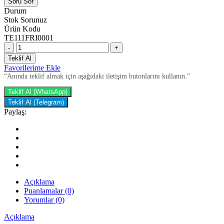
Soru Sor
Durum
Stok Sorunuz
Ürün Kodu
TE111FRI0001
-
+
Teklif Al
Favorilerime Ekle
“Anında teklif almak için aşağıdaki iletişim butonlarını kullanın.”
Teklif Al (WhatsApp)
Teklif Al (Telegram)
Paylaş:
Açıklama
Puanlamalar (0)
Yorumlar (0)
Açıklama