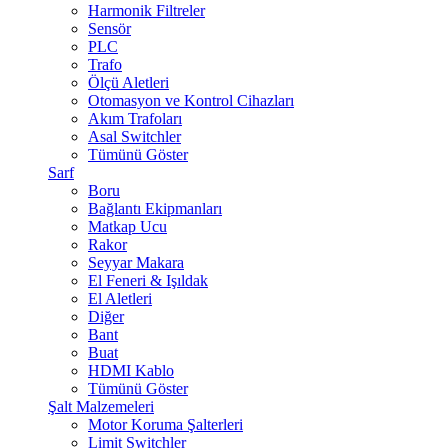
Harmonik Filtreler
Sensör
PLC
Trafo
Ölçü Aletleri
Otomasyon ve Kontrol Cihazları
Akım Trafoları
Asal Switchler
Tümünü Göster
Sarf
Boru
Bağlantı Ekipmanları
Matkap Ucu
Rakor
Seyyar Makara
El Feneri & Işıldak
El Aletleri
Diğer
Bant
Buat
HDMI Kablo
Tümünü Göster
Şalt Malzemeleri
Motor Koruma Şalterleri
Limit Switchler