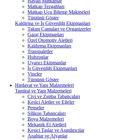
Havalı Matkaplar
Matkap Tezgahları
Matkap Ucu Bileme Makineleri
Tümünü Göster
Kaldırma ve İş Güvenliği Ekipmanları
Takım Çantaları ve Organizerler
Garaj Ekipmanları
Özel Otomotiv Aletleri
Kaldırma Ekipmanları
Transpaletler
Hubzuglar
Uyarıcı Ekipmanlar
İş Güvenliği Ekipmanları
Vinçler
Tümünü Göster
Hırdavat ve Yapı Malzemeleri
Tamirat ve Yapı Malzemeleri
Çivi ve Zımba Tabancaları
Kesici Aletler ve Eğeler
Penseler
Silikon Tabancaları
Boya Malzemeleri
Mekanik El Aletleri
Kesici Taşlar ve Aşındırıcılar
Anahtar ve Alyanlar