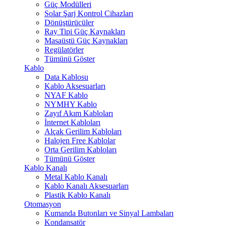
Güç Modülleri
Solar Şarj Kontrol Cihazları
Dönüştürücüler
Ray Tipi Güç Kaynakları
Masaüstü Güç Kaynakları
Regülatörler
Tümünü Göster
Kablo
Data Kablosu
Kablo Aksesuarları
NYAF Kablo
NYMHY Kablo
Zayıf Akım Kabloları
İnternet Kabloları
Alçak Gerilim Kabloları
Halojen Free Kablolar
Orta Gerilim Kabloları
Tümünü Göster
Kablo Kanalı
Metal Kablo Kanalı
Kablo Kanalı Aksesuarları
Plastik Kablo Kanalı
Otomasyon
Kumanda Butonları ve Sinyal Lambaları
Kondansatör