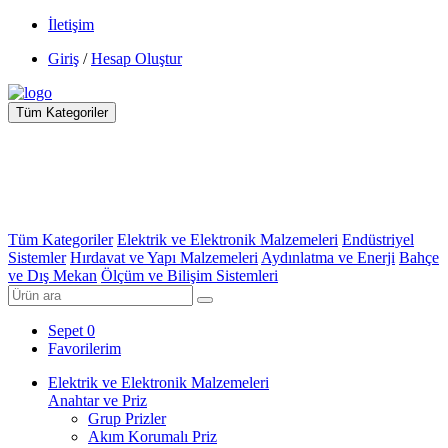
İletişim
Giriş
/
Hesap Oluştur
Tüm Kategoriler
Tüm Kategoriler
Elektrik ve Elektronik Malzemeleri
Endüstriyel
Sistemler
Hırdavat ve Yapı Malzemeleri
Aydınlatma ve Enerji
Bahçe
ve Dış Mekan
Ölçüm ve Bilişim Sistemleri
Sepet
0
Favorilerim
Elektrik ve Elektronik Malzemeleri
Anahtar ve Priz
Grup Prizler
Akım Korumalı Priz