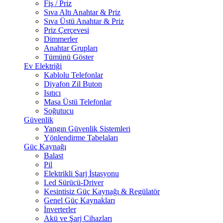
Fiş / Priz
Sıva Altı Anahtar & Priz
Sıva Üstü Anahtar & Priz
Priz Çerçevesi
Dimmerler
Anahtar Grupları
Tümünü Göster
Ev Elektriği
Kablolu Telefonlar
Diyafon Zil Buton
Isıtıcı
Masa Üstü Telefonlar
Soğutucu
Güvenlik
Yangın Güvenlik Sistemleri
Yönlendirme Tabelaları
Güç Kaynağı
Balast
Pil
Elektrikli Şarj İstasyonu
Led Sürücü-Driver
Kesintisiz Güç Kaynağı & Regülatör
Genel Güç Kaynakları
İnverterler
Akü ve Şarj Cihazları