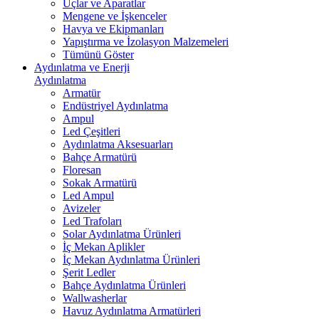
Uçlar ve Aparatlar
Mengene ve İşkenceler
Havya ve Ekipmanları
Yapıştırma ve İzolasyon Malzemeleri
Tümünü Göster
Aydınlatma ve Enerji
Aydınlatma
Armatür
Endüstriyel Aydınlatma
Ampul
Led Çeşitleri
Aydınlatma Aksesuarları
Bahçe Armatürü
Floresan
Sokak Armatürü
Led Ampul
Avizeler
Led Trafoları
Solar Aydınlatma Ürünleri
İç Mekan Aplikler
İç Mekan Aydınlatma Ürünleri
Şerit Ledler
Bahçe Aydınlatma Ürünleri
Wallwasherlar
Havuz Aydınlatma Armatürleri