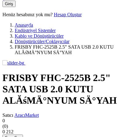
Giriş
Henüz hesabınız yok mu?
Hesap Oluştur
Anasayfa
Endüstriyel Sistemler
Kablo ve Dönüştürücüler
Dönüştürücüler/Çoklayıcılar
FRISBY FHC-2525B 2.5" SATA USB 2.0 KUTU
ALĂśMÄ°NYUM SÄ°YAH
FRISBY FHC-2525B 2.5"
SATA USB 2.0 KUTU
ALĂśMÄ°NYUM SÄ°YAH
Satıcı
AracıMarket
0
(0)
0
212