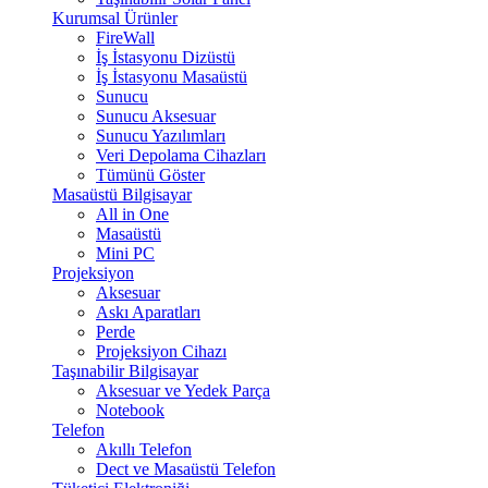
Kurumsal Ürünler
FireWall
İş İstasyonu Dizüstü
İş İstasyonu Masaüstü
Sunucu
Sunucu Aksesuar
Sunucu Yazılımları
Veri Depolama Cihazları
Tümünü Göster
Masaüstü Bilgisayar
All in One
Masaüstü
Mini PC
Projeksiyon
Aksesuar
Askı Aparatları
Perde
Projeksiyon Cihazı
Taşınabilir Bilgisayar
Aksesuar ve Yedek Parça
Notebook
Telefon
Akıllı Telefon
Dect ve Masaüstü Telefon