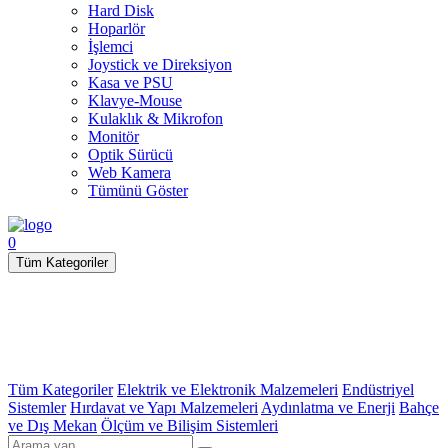
Hard Disk
Hoparlör
İşlemci
Joystick ve Direksiyon
Kasa ve PSU
Klavye-Mouse
Kulaklık & Mikrofon
Monitör
Optik Sürücü
Web Kamera
Tümünü Göster
0
Tüm Kategoriler
Tüm Kategoriler
Elektrik ve Elektronik Malzemeleri
Endüstriyel
Sistemler
Hırdavat ve Yapı Malzemeleri
Aydınlatma ve Enerji
Bahçe
ve Dış Mekan
Ölçüm ve Bilişim Sistemleri