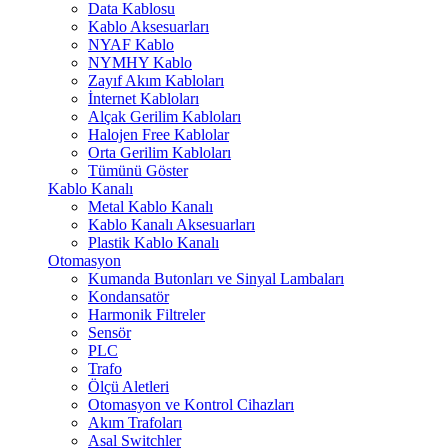
Data Kablosu
Kablo Aksesuarları
NYAF Kablo
NYMHY Kablo
Zayıf Akım Kabloları
İnternet Kabloları
Alçak Gerilim Kabloları
Halojen Free Kablolar
Orta Gerilim Kabloları
Tümünü Göster
Kablo Kanalı
Metal Kablo Kanalı
Kablo Kanalı Aksesuarları
Plastik Kablo Kanalı
Otomasyon
Kumanda Butonları ve Sinyal Lambaları
Kondansatör
Harmonik Filtreler
Sensör
PLC
Trafo
Ölçü Aletleri
Otomasyon ve Kontrol Cihazları
Akım Trafoları
Asal Switchler