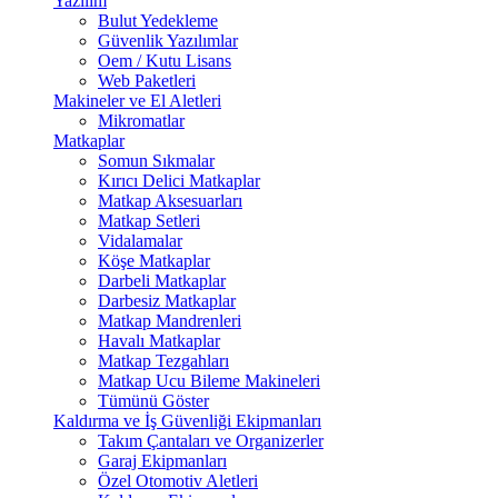
Yazılım
Bulut Yedekleme
Güvenlik Yazılımlar
Oem / Kutu Lisans
Web Paketleri
Makineler ve El Aletleri
Mikromatlar
Matkaplar
Somun Sıkmalar
Kırıcı Delici Matkaplar
Matkap Aksesuarları
Matkap Setleri
Vidalamalar
Köşe Matkaplar
Darbeli Matkaplar
Darbesiz Matkaplar
Matkap Mandrenleri
Havalı Matkaplar
Matkap Tezgahları
Matkap Ucu Bileme Makineleri
Tümünü Göster
Kaldırma ve İş Güvenliği Ekipmanları
Takım Çantaları ve Organizerler
Garaj Ekipmanları
Özel Otomotiv Aletleri