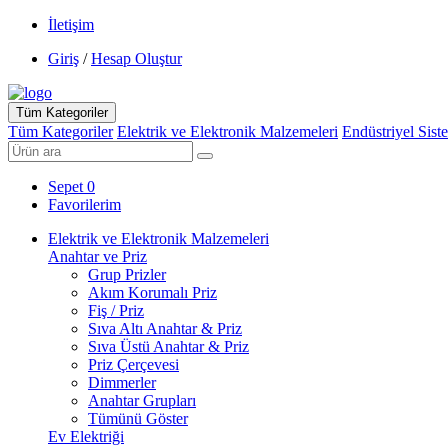
İletişim
Giriş
/
Hesap Oluştur
Tüm Kategoriler
Tüm Kategoriler
Elektrik ve Elektronik Malzemeleri
Endüstriyel Sist
Sepet
0
Favorilerim
Elektrik ve Elektronik Malzemeleri
Anahtar ve Priz
Grup Prizler
Akım Korumalı Priz
Fiş / Priz
Sıva Altı Anahtar & Priz
Sıva Üstü Anahtar & Priz
Priz Çerçevesi
Dimmerler
Anahtar Grupları
Tümünü Göster
Ev Elektriği