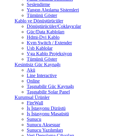
Seslendirme
Yangın Algılama Sistemleri
Tümünü Göster
Kablo ve Dönüştürücüler
Dönüştürücüler/Çoklayıcılar
Güç/Data Kabloları
Hdmi-Dvi Kablo
Kvm Switch / Extender
Usb Kablolar
Vga Kablo Projeksiyon
Tümünü Göster
Kesintisiz Güç Kaynağı
Akü
Line Interactive
Online
Taşınabilir Güç Kaynağı
Taşınabilir Solar Panel
Kurumsal Ürünler
FireWall
İş İstasyonu Dizüstü
İş İstasyonu Masaüstü
Sunucu
Sunucu Aksesuar
Sunucu Yazılımları
Veri Depolama Cihazları