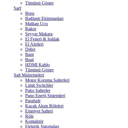
Tümünü Göster
Sarf
Boru
Bağlantı Ekipmanları
Matkap Ucu
Rakor
Seyyar Makara
El Feneri & Işıldak
El Aletleri
Diğer
Bant
Buat
HDMI Kablo
Tümünü Göster
Şalt Malzemeleri
Motor Koruma Şalterleri
Limit Switchler
Pako Şalterler
Pano Enerji Sistemleri
Parafudr
Kaçak Akım Röleleri
Emniyet Şalteri
Röle
Kontaktör
Elektrik Sigortaları