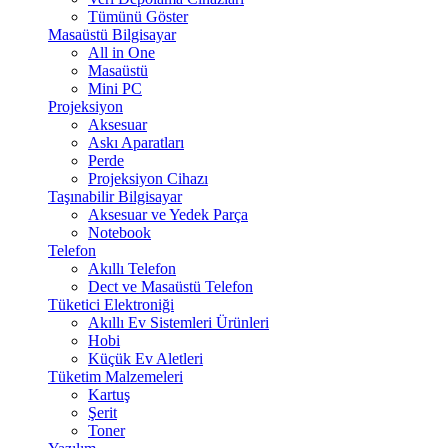
Tümünü Göster
Masaüstü Bilgisayar
All in One
Masaüstü
Mini PC
Projeksiyon
Aksesuar
Askı Aparatları
Perde
Projeksiyon Cihazı
Taşınabilir Bilgisayar
Aksesuar ve Yedek Parça
Notebook
Telefon
Akıllı Telefon
Dect ve Masaüstü Telefon
Tüketici Elektroniği
Akıllı Ev Sistemleri Ürünleri
Hobi
Küçük Ev Aletleri
Tüketim Malzemeleri
Kartuş
Şerit
Toner