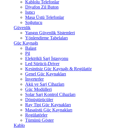
Kablolu Telefonlar
Diyafon Zil Buton
Isıtıcı
Masa Üstü Telefonlar
Soğutucu
Güvenlik
Yangın Güvenlik Sistemleri
Yönlendirme Tabelaları
Güç Kaynağı
Balast
Pil
Elektrikli Şarj İstasyonu
Led Sürücü-Driver
Kesintisiz Güç Kaynağı & Regülatör
Genel Güç Kaynakları
İnverterler
Akü ve Şarj Cihazları
Güç Modülleri
Solar Şarj Kontrol Cihazları
Dönüştürücüler
Ray Tipi Güç Kaynakları
Masaüstü Güç Kaynakları
Regülatörler
Tümünü Göster
Kablo