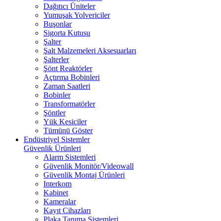
Dağıtıcı Üniteler
Yumuşak Yolvericiler
Buşonlar
Sigorta Kutusu
Şalter
Şalt Malzemeleri Aksesuarları
Şalterler
Şönt Reaktörler
Açtırma Bobinleri
Zaman Saatleri
Bobinler
Transformatörler
Şöntler
Yük Kesiciler
Tümünü Göster
Endüstriyel Sistemler
Güvenlik Ürünleri
Alarm Sistemleri
Güvenlik Monitör/Videowall
Güvenlik Montaj Ürünleri
Interkom
Kabinet
Kameralar
Kayıt Cihazları
Plaka Tanıma Sistemleri