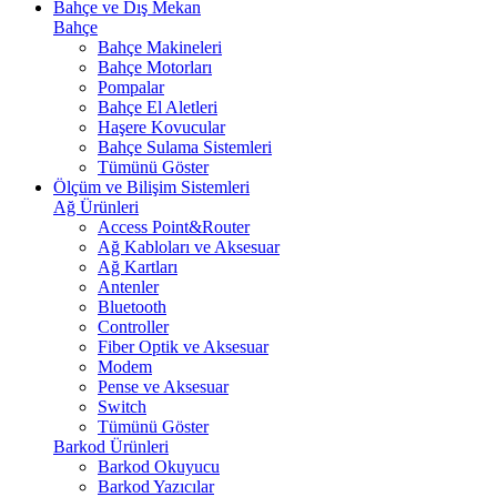
Bahçe ve Dış Mekan
Bahçe
Bahçe Makineleri
Bahçe Motorları
Pompalar
Bahçe El Aletleri
Haşere Kovucular
Bahçe Sulama Sistemleri
Tümünü Göster
Ölçüm ve Bilişim Sistemleri
Ağ Ürünleri
Access Point&Router
Ağ Kabloları ve Aksesuar
Ağ Kartları
Antenler
Bluetooth
Controller
Fiber Optik ve Aksesuar
Modem
Pense ve Aksesuar
Switch
Tümünü Göster
Barkod Ürünleri
Barkod Okuyucu
Barkod Yazıcılar