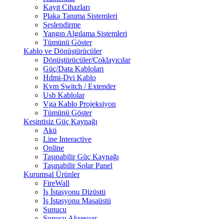
Kayıt Cihazları
Plaka Tanıma Sistemleri
Seslendirme
Yangın Algılama Sistemleri
Tümünü Göster
Kablo ve Dönüştürücüler
Dönüştürücüler/Çoklayıcılar
Güç/Data Kabloları
Hdmi-Dvi Kablo
Kvm Switch / Extender
Usb Kablolar
Vga Kablo Projeksiyon
Tümünü Göster
Kesintisiz Güç Kaynağı
Akü
Line Interactive
Online
Taşınabilir Güç Kaynağı
Taşınabilir Solar Panel
Kurumsal Ürünler
FireWall
İş İstasyonu Dizüstü
İş İstasyonu Masaüstü
Sunucu
Sunucu Aksesuar