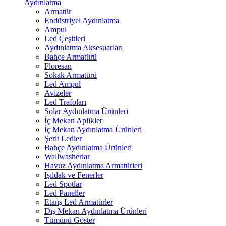
Aydınlatma
Armatür
Endüstriyel Aydınlatma
Ampul
Led Çeşitleri
Aydınlatma Aksesuarları
Bahçe Armatürü
Floresan
Sokak Armatürü
Led Ampul
Avizeler
Led Trafoları
Solar Aydınlatma Ürünleri
İç Mekan Aplikler
İç Mekan Aydınlatma Ürünleri
Şerit Ledler
Bahçe Aydınlatma Ürünleri
Wallwasherlar
Havuz Aydınlatma Armatürleri
Işıldak ve Fenerler
Led Spotlar
Led Paneller
Etanş Led Armatürler
Dış Mekan Aydınlatma Ürünleri
Tümünü Göster