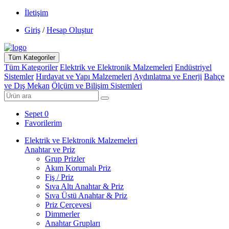
İletişim
Giriş
/
Hesap Oluştur
Tüm Kategoriler
Tüm Kategoriler
Elektrik ve Elektronik Malzemeleri
Endüstriyel
Sistemler
Hırdavat ve Yapı Malzemeleri
Aydınlatma ve Enerji
Bahçe
ve Dış Mekan
Ölçüm ve Bilişim Sistemleri
Sepet
0
Favorilerim
Elektrik ve Elektronik Malzemeleri
Anahtar ve Priz
Grup Prizler
Akım Korumalı Priz
Fiş / Priz
Sıva Altı Anahtar & Priz
Sıva Üstü Anahtar & Priz
Priz Çerçevesi
Dimmerler
Anahtar Grupları