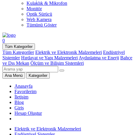
Kulaklık & Mikrofon
Monitör
Optik Sürücü
Web Kamera
Tümünü Göster
0
Tüm Kategoriler
Tüm Kategoriler
Elektrik ve Elektronik Malzemeleri
Endüstriyel
Sistemler
Hırdavat ve Yapı Malzemeleri
Aydınlatma ve Enerji
Bahçe
ve Dış Mekan
Ölçüm ve Bilişim Sistemleri
Ana Menü
Kategoriler
Anasayfa
Favorilerim
İletişim
Blog
Giriş
Hesap Oluştur
Elektrik ve Elektronik Malzemeleri
Endüstriyel Sistemler