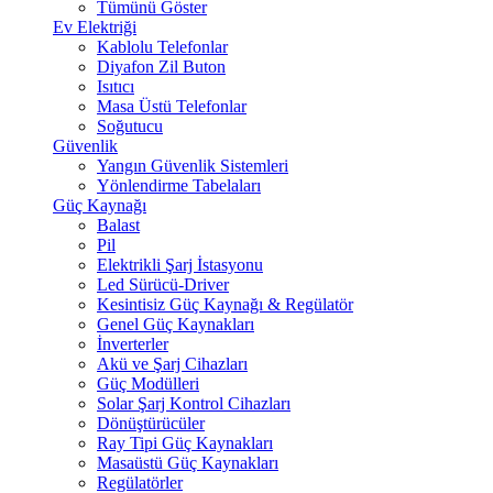
Tümünü Göster
Ev Elektriği
Kablolu Telefonlar
Diyafon Zil Buton
Isıtıcı
Masa Üstü Telefonlar
Soğutucu
Güvenlik
Yangın Güvenlik Sistemleri
Yönlendirme Tabelaları
Güç Kaynağı
Balast
Pil
Elektrikli Şarj İstasyonu
Led Sürücü-Driver
Kesintisiz Güç Kaynağı & Regülatör
Genel Güç Kaynakları
İnverterler
Akü ve Şarj Cihazları
Güç Modülleri
Solar Şarj Kontrol Cihazları
Dönüştürücüler
Ray Tipi Güç Kaynakları
Masaüstü Güç Kaynakları
Regülatörler