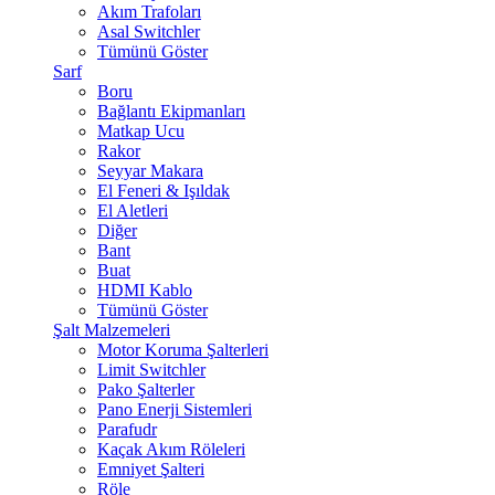
Akım Trafoları
Asal Switchler
Tümünü Göster
Sarf
Boru
Bağlantı Ekipmanları
Matkap Ucu
Rakor
Seyyar Makara
El Feneri & Işıldak
El Aletleri
Diğer
Bant
Buat
HDMI Kablo
Tümünü Göster
Şalt Malzemeleri
Motor Koruma Şalterleri
Limit Switchler
Pako Şalterler
Pano Enerji Sistemleri
Parafudr
Kaçak Akım Röleleri
Emniyet Şalteri
Röle