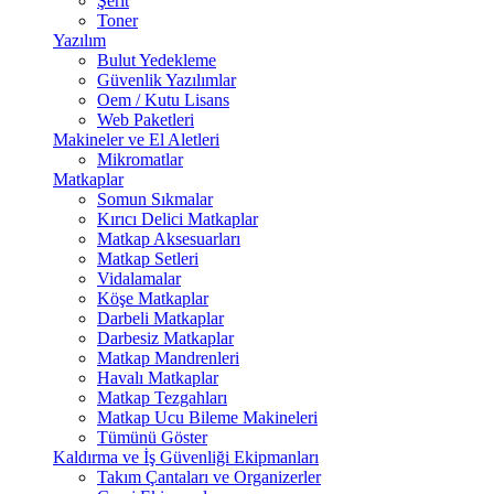
Şerit
Toner
Yazılım
Bulut Yedekleme
Güvenlik Yazılımlar
Oem / Kutu Lisans
Web Paketleri
Makineler ve El Aletleri
Mikromatlar
Matkaplar
Somun Sıkmalar
Kırıcı Delici Matkaplar
Matkap Aksesuarları
Matkap Setleri
Vidalamalar
Köşe Matkaplar
Darbeli Matkaplar
Darbesiz Matkaplar
Matkap Mandrenleri
Havalı Matkaplar
Matkap Tezgahları
Matkap Ucu Bileme Makineleri
Tümünü Göster
Kaldırma ve İş Güvenliği Ekipmanları
Takım Çantaları ve Organizerler