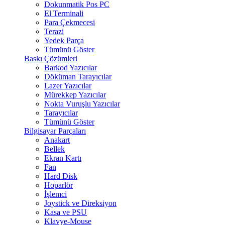
Dokunmatik Pos PC
El Terminali
Para Çekmecesi
Terazi
Yedek Parça
Tümünü Göster
Baskı Çözümleri
Barkod Yazıcılar
Döküman Tarayıcılar
Lazer Yazıcılar
Mürekkep Yazıcılar
Nokta Vuruşlu Yazıcılar
Tarayıcılar
Tümünü Göster
Bilgisayar Parçaları
Anakart
Bellek
Ekran Kartı
Fan
Hard Disk
Hoparlör
İşlemci
Joystick ve Direksiyon
Kasa ve PSU
Klavye-Mouse