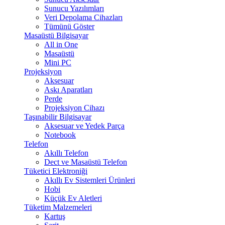
Sunucu Yazılımları
Veri Depolama Cihazları
Tümünü Göster
Masaüstü Bilgisayar
All in One
Masaüstü
Mini PC
Projeksiyon
Aksesuar
Askı Aparatları
Perde
Projeksiyon Cihazı
Taşınabilir Bilgisayar
Aksesuar ve Yedek Parça
Notebook
Telefon
Akıllı Telefon
Dect ve Masaüstü Telefon
Tüketici Elektroniği
Akıllı Ev Sistemleri Ürünleri
Hobi
Küçük Ev Aletleri
Tüketim Malzemeleri
Kartuş