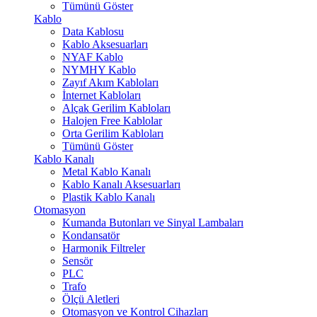
Tümünü Göster
Kablo
Data Kablosu
Kablo Aksesuarları
NYAF Kablo
NYMHY Kablo
Zayıf Akım Kabloları
İnternet Kabloları
Alçak Gerilim Kabloları
Halojen Free Kablolar
Orta Gerilim Kabloları
Tümünü Göster
Kablo Kanalı
Metal Kablo Kanalı
Kablo Kanalı Aksesuarları
Plastik Kablo Kanalı
Otomasyon
Kumanda Butonları ve Sinyal Lambaları
Kondansatör
Harmonik Filtreler
Sensör
PLC
Trafo
Ölçü Aletleri
Otomasyon ve Kontrol Cihazları