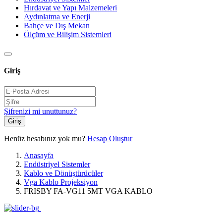
Hırdavat ve Yapı Malzemeleri
Aydınlatma ve Enerji
Bahçe ve Dış Mekan
Ölçüm ve Bilişim Sistemleri
Giriş
Şifrenizi mi unuttunuz?
Giriş
Henüz hesabınız yok mu?
Hesap Oluştur
Anasayfa
Endüstriyel Sistemler
Kablo ve Dönüştürücüler
Vga Kablo Projeksiyon
FRISBY FA-VG11 5MT VGA KABLO