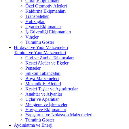
Garaj Ekipmanları
Özel Otomotiv Aletleri
Kaldırma Ekipmanları
Transpaletler
Hubzuglar
Uyarıcı Ekipmanlar
İş Güvenliği Ekipmanları
Vinçler
Tümünü Göster
Hırdavat ve Yapı Malzemeleri
Tamirat ve Yapı Malzemeleri
Çivi ve Zımba Tabancaları
Kesici Aletler ve Eğeler
Penseler
Silikon Tabancaları
Boya Malzemeleri
Mekanik El Aletleri
Kesici Taşlar ve Aşındırıcılar
Anahtar ve Alyanlar
Uçlar ve Aparatlar
Mengene ve İşkenceler
Havya ve Ekipmanları
Yapıştırma ve İzolasyon Malzemeleri
Tümünü Göster
Aydınlatma ve Enerji