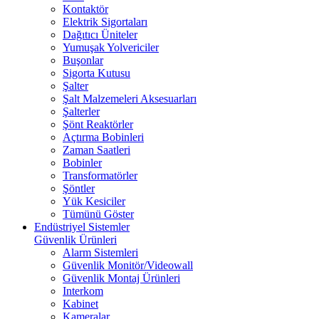
Kontaktör
Elektrik Sigortaları
Dağıtıcı Üniteler
Yumuşak Yolvericiler
Buşonlar
Sigorta Kutusu
Şalter
Şalt Malzemeleri Aksesuarları
Şalterler
Şönt Reaktörler
Açtırma Bobinleri
Zaman Saatleri
Bobinler
Transformatörler
Şöntler
Yük Kesiciler
Tümünü Göster
Endüstriyel Sistemler
Güvenlik Ürünleri
Alarm Sistemleri
Güvenlik Monitör/Videowall
Güvenlik Montaj Ürünleri
Interkom
Kabinet
Kameralar