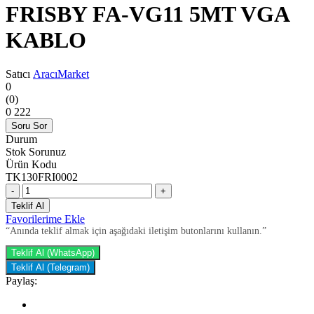
FRISBY FA-VG11 5MT VGA
KABLO
Satıcı
AracıMarket
0
(0)
0
222
Soru Sor
Durum
Stok Sorunuz
Ürün Kodu
TK130FRI0002
-
+
Teklif Al
Favorilerime Ekle
“Anında teklif almak için aşağıdaki iletişim butonlarını kullanın.”
Teklif Al (WhatsApp)
Teklif Al (Telegram)
Paylaş: